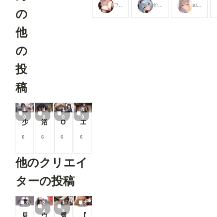
フランチェシカ・ホッチポッチ（元ごった煮）
炉巨猫@今日はこれでいいかな
ailovepui
見ることが
見ることが
見ることが
の
できます
できます
できます
他
の
投
稿
1
4
1
4
0
0
0
0
少女とエッチ
浴衣姿でエッチ
OLとエッチ
エリス・グレイラット
6
6
6
6
0
0
0
0
0
0
0
0
他のクリエイ
コ
コ
コ
コ
イ
イ
イ
イ
ン
ン
ン
ン
ターの投稿
/
/
/
/
月
月
月
月
以
以
以
以
3
2
1
2
上
上
上
上
4
3
見せてくれる女の子
ウサギ耳とか
愛奈 変態先輩とラブラブ S-517
【R18】8月の投稿企画をひと足先に公開！
支
支
支
支