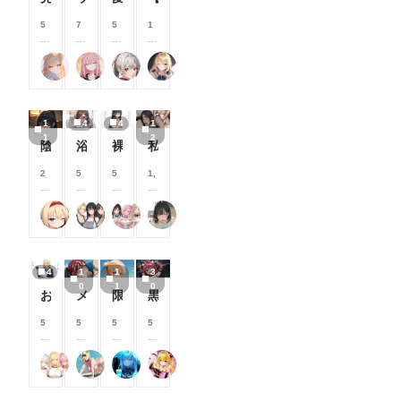
援
援
援
援
す
す
す
す
5
7
5
1
る
る
る
る
0
0
0
0
と
と
と
と
0
0
0
0
ailovepui
ナフリジェ
えるがるむ
【公式】ちちぷいちゃん
見
見
見
見
コ
コ
コ
コ
る
る
る
る
イ
イ
イ
イ
こ
こ
こ
こ
ン
ン
ン
ン
と
と
と
と
/
/
/
/
1
4
4
1
が
が
が
が
月
月
月
月
1
2
で
で
で
で
以
以
以
以
陰ちゃんに英才教育しよう！
浴衣で性行為を楽しむタワマン妻【柳井由花】編
裸でスポンサーを接待するアイドル【景清帆乃歌】編
私は日中お義父さんと普通に過ごしてる・・。そういう事にした・・２(12枚）
き
き
き
き
上
上
上
上
ま
ま
ま
ま
支
支
支
支
2
5
5
1,
す
す
す
す
援
援
援
援
0
0
0
0
す
す
す
す
0
0
0
0
る
る
る
る
えーてぃーえふ
タワマン妻
17時からはアイドル！
Taka Kan
コ
コ
コ
0
と
と
と
と
イ
イ
イ
コ
見
見
見
見
ン
ン
ン
イ
る
る
る
る
/
/
/
ン
こ
こ
こ
こ
4
1
1
3
月
月
月
/
と
と
と
と
0
1
0
以
以
以
月
おぢから大金をまきあげる一軍ギャルズ【黒咲カレン】編
メンシプ限定
限定イラスト No.139
黒咲芽亜 猫ランジェリー③
が
が
が
が
上
上
上
以
で
で
で
で
支
支
支
上
5
5
5
5
き
き
き
き
援
援
援
支
0
0
5
0
ま
ま
ま
ま
す
す
す
援
0
0
0
0
す
す
す
す
る
る
る
す
一軍ギャルズ
オマンティス3世
Nox
TAIGA
コ
コ
コ
コ
と
と
と
る
イ
イ
イ
イ
見
見
見
と
ン
ン
ン
ン