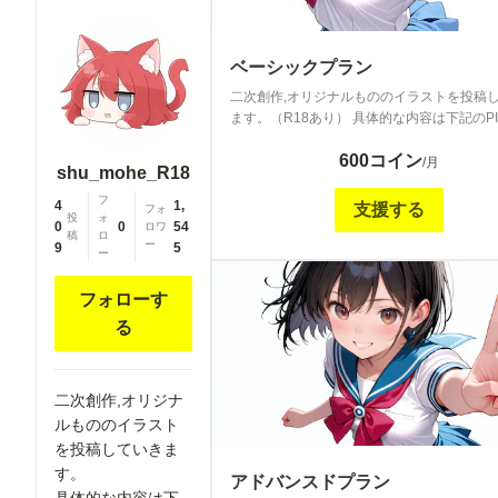
ベーシックプラン
二次創作,オリジナルもののイラストを投稿
ます。（R18あり） 具体的な内容は下記のPI
稿しているような感じで、メンバーシップ専
600コイン
ラストを投稿していきます。
/月
shu_mohe_R18
https://www.pixiv.net/users/103615189 一日に１つほ
フ
ど投稿予定。（R18あり） （リクエストは
4
1,
支援する
フォ
投
ォ
スドプランでのみ受け付けます）
0
0
54
ロワ
稿
ロ
ー
9
5
ー
フォローす
る
二次創作,オリジナ
ルもののイラスト
を投稿していきま
す。
アドバンスドプラン