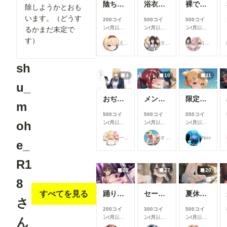
陰ちゃんに英才教育しよう！
浴衣で性行為を楽しむタワマン妻【柳井由花】編
裸でスポンサーを接待するアイドル【景清帆乃歌】編
除しようかとおも
います。（どうす
200コイ
500コイ
500コイ
ン/月
以上
ン/月
以上
ン/月
以上
るかまだ未定で
支援すると
支援すると
支援すると
す）
えーてぃーえふ
タワマン妻
17時からはアイドル！
見ることが
見ることが
見ることが
できます
できます
できます
sh
4
10
11
u_
おぢから大金をまきあげる一軍ギャルズ【黒咲カレン】編
メンシプ限定
限定イラスト No.139
m
500コイ
500コイ
550コイ
oh
ン/月
以上
ン/月
以上
ン/月
以上
支援すると
支援すると
支援すると
一軍ギャルズ
オマンティス3世
Nox
見ることが
見ることが
見ることが
e_
できます
できます
できます
R1
20
27
20
8
すべてを見る
踊り子さん
セーラーちゃんと先生 26-08-04
夏休みに覚えたこと
さ
200コイ
300コイ
500コイ
ン/月
以上
ン/月
以上
ン/月
以上
ん
支援すると
支援すると
支援すると