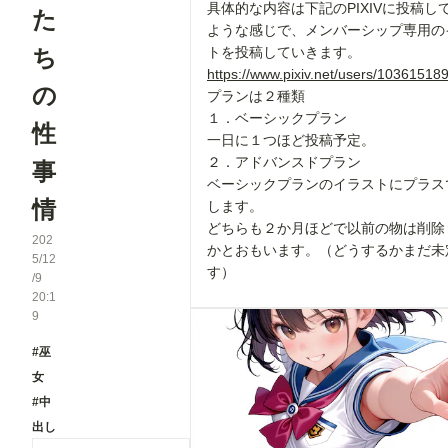
具体的な内容は下記のPIXIVに投稿し
た
ような感じで、メンバーシップ専用の
ち
トを投稿していきます。
https://www.pixiv.net/users/10361518
の
プランは２種類
１．ベーシックプラン
性
一日に１つほど投稿予定。
２．アドバンスドプラン
事
ベーシックプランのイラストにプラス
情
します。
どちらも２か月ほどで以前の物は削除
202
かとおもいます。（どうするかまだ未
5/12
す）
/9
20:1
9
#巫
女
#中
出し