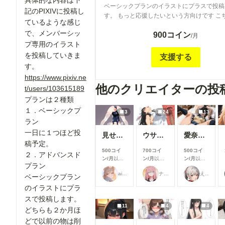
具体的な内容は下
ベーシックプランのイラストにプラスで投稿
記のPIXIVに投稿し
す。 もっと応援したいという方向けです こちらのプ
ているような感じ
ランではリクエストも受け付けます！
で、メンバーシッ
900コイン
/月
プ専用のイラスト
を投稿していきま
支援する
す。
https://www.pixiv.ne
他のクリエイターの投
t/users/103615189
プランは２種類
１．ベーシックプ
3
24
13
ラン
一日に１つほど投
見せてくれる女の子
ウサギ耳とか
愛奈 変態先輩とラブラブ S-517
稿予定。
500コイ
700コイ
500コイ
２．アドバンスド
ン/月
以上
ン/月
以上
ン/月
以上
プラン
支援すると
支援すると
支援すると
ailovepui
ナフリジェ
えるがるむ
見ることが
見ることが
見ることが
ベーシックプラン
できます
できます
できます
のイラストにプラ
スで投稿します。
11
4
4
どちらも２か月ほ
どで以前の物は削