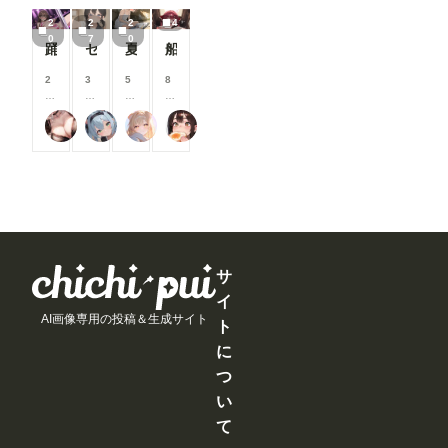
る
る
る
見
/
/
/
/
こ
こ
こ
る
2
2
2
4
月
月
月
月
と
と
と
こ
0
7
0
以
以
以
以
踊り子さん
セーラーちゃんと先生 26-08-04
夏休みに覚えたこと
船長のズボズボおなにー♪
が
が
が
と
上
上
上
上
で
で
で
が
支
支
支
支
2
3
5
8
き
き
き
で
援
援
援
援
0
0
0
0
ま
ま
ま
き
す
す
す
す
0
0
0
0
す
す
す
ま
る
る
る
る
フランチェシカ・ホッチポッチ（元ごった煮）
炉巨猫@今日はこれでいいかな
ailovepui
闇の熊太郎
コ
コ
コ
コ
す
と
と
と
と
イ
イ
イ
イ
見
見
見
見
ン
ン
ン
ン
る
る
る
る
/
/
/
/
こ
こ
こ
こ
月
月
月
月
と
と
と
と
以
以
以
以
が
が
が
が
上
上
上
上
で
で
で
で
支
支
支
支
き
き
き
き
援
援
援
援
ま
ま
ま
ま
す
す
す
す
サ
す
す
す
す
る
る
る
る
イ
と
と
と
と
AI画像専用の投稿＆生成サイト
見
見
見
見
ト
る
る
る
る
に
こ
こ
こ
こ
と
と
と
と
つ
が
が
が
が
い
で
で
で
で
き
き
き
き
て
ま
ま
ま
ま
す
す
す
す