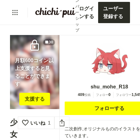
ン
バ
ログイ
ユーザー
ー
ンする
登録する
シ
ッ
プ
lock
30
月額600コイン以
上支援すると見
ることができま
す
shu_mohe_R18
409
0
1,54
投稿
フォロー
フォロワー
支援する
フォローする
少
いいね
1
二次創作,オリジナルもののイラスト
女
ていきます。