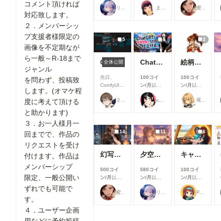
支援すると
支援すると
支援すると
コメント頂ければ
適にご利用
リンファ75
まーるの別荘
蜜華
見ることが
見ることが
見ることが
いただける
対応致します。
できます
できます
できます
よう、使い
２．メンバーシッ
勝手や見や
すさを中心
プ支援者様限定の
5
5
2
とした改善
画像を不定期なが
を行いまし
ら一般～R-18まで
た✨ ▼生
ComfyUIでOpen Pose Editorを使う
ChatGPTで背景合成→SDXLで仕上げる。私がよく使っている制作フロー
絵柄指定プロンプト【第三弾】
全体公開
成機能関連
ジャンル
①生成画面
先日、
100コイ
100コイ
を問わず、投稿致
のモデル選
ComfyUIに
ン/月
以上
ン/月
以上
します。(オマケ程
択UIを改善
Open
支援すると
支援すると
生成時のモ
２２（にゃんにゃん）
ukkripp
尾藤みそぎ
度に考えて頂ける
Pose
見ることが
見ることが
デル選択画
Editorを導
できます
できます
と助かります)
面を見直
入しようと
し、よりモ
３．お一人様月一
巧く行かな
デルを選び
14
11
6
いと聞き、
回までで、作品の
やすいUIに
いろいろ試
リクエストを受け
改善しまし
した結果、
た。 利用
幻写麗華 壱
夕空の星便配達少女
キャンプ
付けます。作品は
下記のカス
したいモデ
タムノード
メンバーシップ
ルを探しや
500コイ
580コイ
100コイ
が使えまし
限定、一般公開い
すくなり、
ン/月
以上
ン/月
以上
ン/月
以上
たので、報
これまで以
支援すると
支援すると
支援すると
ずれでも可能で
告です。
蜜華
リンファ75
P.S.T.A.
上にスムー
見ることが
見ることが
見ることが
今回使った
す。
ズに生成を
できます
できます
できます
カスタムノ
始められま
４．ユーザー企画
ード（画像
す！
１と画像５