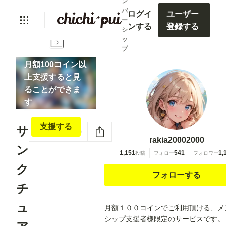
ン
バ
ログイ
ユーザー
ー
ンする
登録する
シ
lock
ッ
プ
月額100コイン以
上支援すると見
ることができま
す
支援する
サ
いいね
0
rakia20002000
ン
1,151
541
1,
投稿
フォロー
フォロワー
ク
フォローする
チ
ュ
月額１００コインでご利用頂ける、メ
シップ支援者様限定のサービスです。