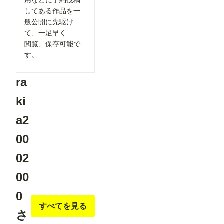
用などに予約投稿
②「解像度
の茶色のノ
してある作品を一
を上げる」
ード） ・
の表示を最
般公開に先駆け
ComfyUI-
適化 「解
openpose-
て、一足早く
像度を上げ
editor
閲覧、保存可能で
る」設定
URL：
を、対応し
す。
https://gith
ているモデ
ub.com/hu
ルを選択し
chenlei/Co
た場合のみ
mfyUI-
ra
表示するよ
openpose-
うに変更し
editor
ki
ました。
Load
必要な設定
Openpose
だけが表示
a2
JSON ・
されるた
comfyui_c
め、画面が
ontrolnet_
00
よりシンプ
aux URL：
ルで分かり
https://gith
02
やすくなっ
ub.com/Fa
ています。
nnovel16/
▼投稿機能
00
comfyui_c
関連 ●マン
ontrolnet_
ガテイスト
aux
0
選択時の案
Render
内を追加
すべてを見る
Pose
作品投稿時
さ
JSON
に「マン
(Human)