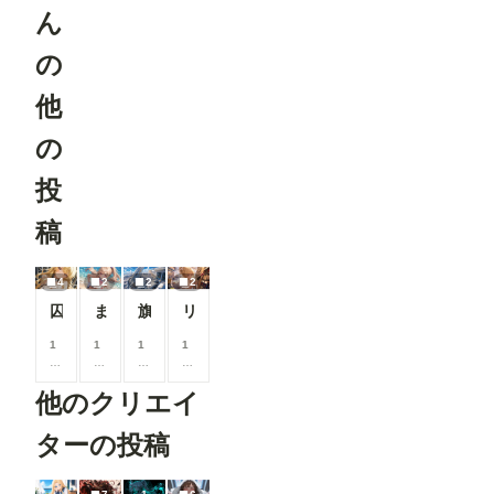
ガ」テイス
ん
トを選択し
OpenPose
た際、投稿
Pose
の
に関する注
※「Load
意事項を表
ControlNet
示するよう
他
Model」
になりまし
「Apply
た。 セリ
ControlNet
の
フなどの文
」は
字が崩れて
ConfyUI標
投
読めない作
準のノード
品について
です。 -----
は、「イラ
稿
----------------
スト」カテ
----------------
ゴリでの投
----------------
稿をご検討
----------------
4
2
2
2
いただくよ
----------------
うお願いし
囚人夏服ボツ画像集
まわりん
旗機ブルーメンクランツ
リカーショップ
----------- 画
ています。
像２の様
より多くの
1
1
1
1
に、
方に読みや
0
0
0
0
「Load
すいマンガ
0
0
0
0
Openpose
他のクリエイ
作品を楽し
コ
コ
コ
コ
JSON」を
んでいただ
イ
イ
イ
イ
右クリック
けるよう、
ン
ン
ン
ン
ターの投稿
して表示さ
ご協力をお
/
/
/
/
れるメニュ
願いいたし
月
月
月
月
ーから、
ます。 ▼
以
以
以
以
「Open in