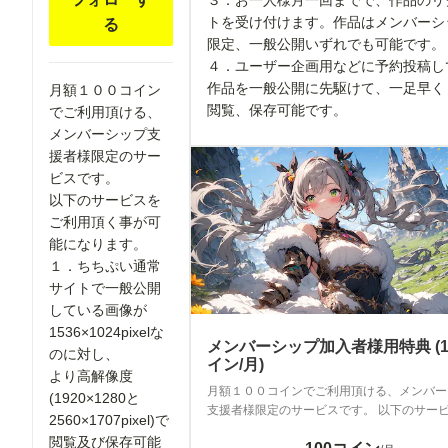
３．お一人様月一回までで、作品のリ
トを受け付けます。作品はメンバーシ
る
限定、一般公開いずれでも可能です
４．ユーザー企画用などに予約投稿し
作品を一般公開に先駆けて、一足早く
月額１００コイン
閲覧、保存可能です。
でご利用頂ける、
メンバーシップ支
援者様限定のサー
ビスです。
以下のサービスを
ご利用頂く事が可
能になります。
１．ちちぷい通常
サイトで一般公開
している画像が
1536×1024pixelな
メンバーシップ加入者様用特典 (1
のに対し、
イン/月)
より高解像度
月額１００コインでご利用頂ける、メンバー
(1920×1280と
支援者様限定のサービスです。 以下のサー
2560×1707pixel)で
利用頂く事が可能になります。 １．ちちぷいサイト
閲覧及び保存可能