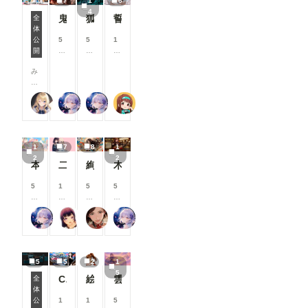
7
1
6
閲覧機能関
上
上
上
上
Openpose
4
連 ①呪文
鬼神装甲・震天の金棒
狐面の忍者ガール
誓いのキス
支
支
支
支
全
Editer」ク
ありランキ
援
援
援
援
体
リックしま
7月リリース新機能情報
ングを80
す
す
す
す
公
5
5
1
す。 ※画
位まで表示
る
る
る
る
開
8
8
0
像では抜け
「呪文あり
と
と
と
と
0
0
0
ています
ランキン
み
見
見
見
見
コ
コ
コ
が、先に
グ」の表示
な
る
る
る
る
イ
イ
イ
「json
件数を80
さ
こ
こ
こ
こ
ン
ン
ン
str」欄
【公式】ちちぷいちゃん
リンファ75
リンファ75
P.S.T.A.
位まで拡大
ん
と
と
と
と
/
/
/
に、Pose
しました。
、
が
が
が
が
月
月
月
Keypoint
投稿作品が
こ
で
で
で
で
以
以
以
のJSON形
増えてきた
ん
き
き
き
き
上
上
上
式のデータ
1
7
8
1
ことを受
に
ま
ま
ま
ま
支
支
支
ーを書き込
2
2
け、より多
ち
す
す
す
す
援
援
援
む必要があ
本当にアイスみたいに溶けている女の子
二人のJK362～368
絢華幻姫 壱
木の枝の伝説剣
くの作品が
は
す
す
す
ります（重
ランキング
！
る
る
る
要 JSON
5
1
5
5
に掲載さ
🌟
と
と
と
形式のデー
8
0
0
8
れ、多くの
今
見
見
見
ターの作成
0
0
0
0
方の目に触
回
る
る
る
リンファ75
まーるの別荘
蜜華
リンファ75
方法は「お
コ
コ
コ
コ
れる機会が
は
こ
こ
こ
まけ」
イ
イ
イ
イ
増えていま
、
と
と
と
で）。
ン
ン
ン
ン
す✨ ②マ
7
が
が
が
初めて使う
/
/
/
/
ンガ作品ペ
月
で
で
で
5
5
2
1
時は注意し
月
月
月
月
ージにおす
に
き
き
き
5
て下さい。
以
以
以
以
ChatGPTで背景合成→SDXLで仕上げる。私がよく使っている制作フロー
絵柄指定プロンプト【第三弾】
雲の道を歩く見習い配達員
全
すめユーザ
実
ま
ま
ま
一度書き
上
上
上
上
体
ーを表示
施
す
す
す
ComfyUIでOpen Pose Editorを使う
込んで、ワ
支
支
支
支
公
1
1
5
マンガ作品
し
ークフロー
援
援
援
援