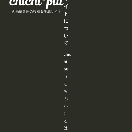
巧
るようにな
の
ev
る
る
る
す。 JSON
イ
く
りました。
追
e
こ
こ
こ
データーを
行
AI画像専用の投稿＆生成サイト
見たい作品
加
nt
と
と
と
ト
基に棒人間
か
だけを絞り
よ
s/
が
が
が
が表示され
な
に
込めるよう
り
us
で
で
で
ますので、
い
になり、目
も
er
き
き
き
編集しま
つ
と
的の作品を
、
-
ま
ま
ま
す。 編集
聞
い
探しやすく
み
ev
す
す
す
後、
き
なっていま
な
e
「ControlN
て
、
す。 ▼そ
さ
nt
etにポーズ
い
の他の改善
ん
s/
を送信」ク
ろ
chic
・コメント
に
0
リックする
い
内の外部
よ
7
と「SD-
hi-
ろ
URLを開く
り
a
WEBUI-
試
際に、確認
快
9
pui
OPENPO
し
画面を表示
適
a
SE-
（
た
するように
に
3
EDITER」
結
なりまし
ご
b
ち
が終了し、
果
た。 誤
利
6-
ワークフロ
ち
、
って外部サ
用
2
ーに戻りま
下
イトへ移動
い
9
ぷ
す。 ※先
記
してしまう
た
4
にJSONデ
の
い
ことを防
だ
9-
ーターを書
カ
ぎ、より安
け
4
き込まない
）
ス
心してご利
る
7
と、
タ
と
用いただけ
よ
1
「ControlN
ム
ます。 上
う
2-
etにポーズ
は
ノ
記以外に
、
8
を送信」が