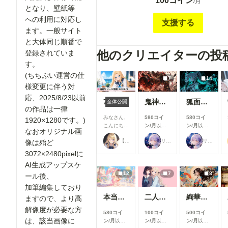
100コイン
で公開されている全画像(最大横1200pixel)
/月
となり、壁紙等
像度(横1920pixel)で 閲覧及び保存可能と
への利用に対応し
への利用等に対応します。2025年2/12以降
支援する
い 通常サイト公開と同時に投稿していきま
ます。一般サイト
れ以前の作品の高解像度版をご希望の方は、
と大体同じ順番で
作品にコメントの形でリクエストをお願い致
他のクリエイターの投
登録されていま
す。オリジナル画像は大体 3072×2480pixe
す。
集しておりますので、1920pixelより高解
(ちちぷい運営の仕
な方は、 その旨お書き添え下さい。過去の
7
14
様変更に伴う対
が千枚を超える為、あまり多数の作品を一挙
されると対応が難しい場合もありますので、
応、2025/8/23以前
7月リリース新機能情報
鬼神装甲・震天の金棒
狐面の忍者ガール
全体公開
頂ければ助かります、 十数枚程度は大丈夫
の作品は一律
２．メンバーシップ支援者様限定の画像を不
みなさん、
580コイ
580コイ
1920×1280です。)
がら一般～R-18までジャンルを 問わず、投
こんにち
ン/月
以上
ン/月
以上
なおオリジナル画
は！🌟 今
支援すると
支援すると
す。(オマケ程度に考えて頂けると助かります) ３
【公式】ちちぷいちゃん
リンファ75
リンファ75
像は殆ど
回は、7月
見ることが
見ることが
お一人様月一回までで、作品のリクエストを
に実施した
できます
できます
3072×2480pixelに
けます。作品はメンバーシップ 限定で投稿
機能改善・
す。 ４．ユーザー企画用に予約投稿してある作品を
AI生成アップスケ
アップデー
一般公開に先駆けて、 一足早く閲覧、保存
12
7
8
ト内容をご
ール後、
紹介しま
す。
加筆編集しており
す！ 今月
本当にアイスみたいに溶けている女の子
二人のJK362～368
絢華幻姫 壱
ますので、より高
は新機能の
追加より
解像度が必要な方
580コイ
100コイ
500コイ
も、みなさ
は、該当画像に
ン/月
以上
ン/月
以上
ン/月
以上
んにより快