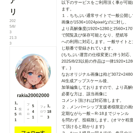
ア
以下のサービスをご利用頂く事が可能
ます。
リ
１．ちちぷい通常サイトで一般公開し
202
画像が1536×1024pixelなのに対し、
5/8/
より高解像度(1920×1280と2560×1707p
3
で閲覧及び保存可能となり、壁紙等
21:3
への利用に対応します。一般サイトと
3
じ順番で登録されています。
(ちちぷい運営の仕様変更に伴う対応
2025/8/23以前の作品は一律1920×12
す。)
なおオリジナル画像は殆ど3072×2480p
AI生成アップスケール後、
加筆編集しておりますので、より高解
必要な方は、該当画像に
rakia20002000
コメント頂ければ対応致します。
1,
フ
5
1,
２．メンバーシップ支援者様限定の画
フォ
1
投
ォ
4
18
ロワ
定期ながら一般～R-18までジャンル
5
稿
ロ
ー
1
3
ー
を問わず、投稿致します。(オマケ程
1
て頂けると助かります)
フォローす