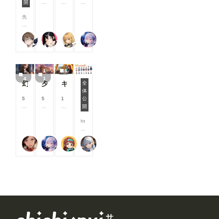
開
0
0
8
ページに、
た
を保存して
す
す
す
す
0
0
0
おすすめユ
機
おけば、次
る
る
る
る
先
コ
コ
コ
ーザーを表
能
回から問題
と
と
と
と
日
イ
イ
イ
示するよう
改
なく使えま
見
見
見
見
、
ン
ン
ン
になりまし
善
す。 な
る
る
る
る
２２（にゃんにゃん）
ukkripp
尾藤みそぎ
リンファ75
C
/
/
/
た。 お気
・
お、
こ
こ
こ
こ
o
月
月
月
に入りのク
ア
ComfyUIの
と
と
と
と
mf
以
以
以
リエイター
ッ
サーバーを
が
が
が
が
y
上
上
上
を見つけた
プ
再起動する
で
で
で
で
1
1
6
UI
支
支
支
り、新しい
デ
までは、情
き
き
き
き
4
1
に
援
援
援
マンガ作品
ー
幻写麗華 壱
夕空の星便配達少女
キャンプ
全
報が保持さ
ま
ま
ま
ま
O
す
す
す
との出会い
ト
体
れる様です
す
す
す
す
#うちの子投稿者相関図 2026/5/14 0:00~2026/
p
る
る
る
にぜひご活
内
5
5
1
公
ので、その
e
と
と
と
用ください
容
0
8
0
開
間は空欄で
n
見
見
見
📖 ▼メン
を
0
0
0
も使えま
P
る
る
る
バーシップ
ご
ht
コ
コ
コ
す。 ---------
os
こ
こ
こ
関連 ●タグ
紹
tp
イ
イ
イ
----------------
e
と
と
と
ページにテ
介
s:/
ン
ン
ン
----------------
E
が
が
が
蜜華
リンファ75
P.S.T.A.
Kamenashi(多忙)
イスト切り
し
/w
/
/
/
----------------
dit
で
で
で
替えを追加
ま
w
月
月
月
----------------
or
き
き
き
メンバーシ
す
w.
以
以
以
----------------
を
ま
ま
ま
ップのタグ
！
ch
上
上
上
------- 画像
導
す
す
す
ページで、
今
ic
支
支
支
３：「SD-
入
「イラス
月
hi-
援
援
援
WEBUI-
し
ト」「フォ
は
p
す
す
す
OPENPO
よ
ト」「マン
新
ui.
る
る
る
SE-
う
ガ」の切り
機
co
と
と
と
EDITER 」
と
替えができ
能
m/
見
見
見
サ
が起動しま