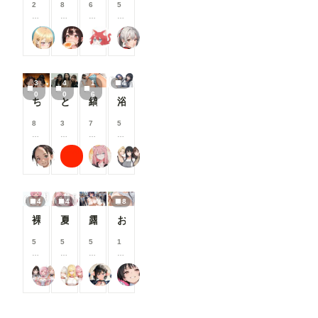
支
支
支
支
2
8
6
5
シ
援
援
援
援
0
0
0
0
ー
す
す
す
す
0
0
0
0
ン
る
る
る
る
ふぅみん
闇の熊太郎
shu_mohe_R18
えるがるむ
コ
コ
コ
コ
で
と
と
と
と
イ
イ
イ
イ
す
見
見
見
見
ン
ン
ン
ン
。
る
る
る
る
/
/
/
/
こ
こ
こ
こ
3
4
1
4
月
月
月
月
と
と
と
と
0
0
6
以
以
以
以
ちんちん見つけた！
とある女子大の仲良しグループの日常風景
縞パンと陰毛とか
浴衣で性行為を楽しむタワマン妻【山口明香里】編
が
が
が
が
上
上
上
上
で
で
で
で
支
支
支
支
8
3
7
5
き
き
き
き
援
援
援
援
0
0
0
0
ま
ま
ま
ま
す
す
す
す
0
0
0
0
す
す
す
す
る
る
る
る
じゅじゅじゅ
ラッテ
ナフリジェ
タワマン妻
コ
コ
コ
コ
と
と
と
と
イ
イ
イ
イ
見
見
見
見
ン
ン
ン
ン
る
る
る
る
/
/
/
/
こ
こ
こ
こ
4
4
8
月
月
月
月
と
と
と
と
以
以
以
以
裸でスポンサーを接待するアイドル【秋吉みる】編
夏祭りで興奮したオタクに襲われる一軍ギャルズ【桃園ひまり】編
露出プレイ078
お箸でおっぱい❤
が
が
が
が
上
上
上
上
で
で
で
で
支
支
支
支
5
5
5
1
き
き
き
き
援
援
援
援
0
0
0
0
ま
ま
ま
ま
す
す
す
す
0
0
0
0
す
す
す
す
る
る
る
る
17時からはアイドル！
一軍ギャルズ
EBI
rulenye（ルルナイ）
コ
コ
コ
コ
と
と
と
と
イ
イ
イ
イ
見
見
見
見
ン
ン
ン
ン
る
る
る
る
/
/
/
/
こ
こ
こ
こ