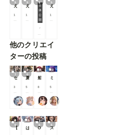
5
5
8
5
えんぷるずボツ集：2025-11-30
えんぷるずボツ集：2025-11-23
えんぷるずボツ集：2025-11-16
全
体
下着でラブラブコレクション
1
1
公
1
0
0
開
0
0
0
0
『
コ
コ
コ
え
イ
イ
イ
ん
ン
ン
ン
他のクリエイ
ぷ
/
/
/
る
月
月
月
ず
以
以
以
ターの投稿
』
上
上
上
の
支
支
支
ヒ
援
援
援
2
2
4
3
ロ
す
す
す
7
0
セーラーちゃんと先生 26-08-04
夏休みに覚えたこと
船長のズボズボおなにー♪
ミモザ
イ
る
る
る
ン
と
と
と
た
3
5
8
5
見
見
見
ち
0
0
0
0
る
る
る
の
0
0
0
0
こ
こ
こ
炉巨猫@今日はこれでいいかな
ailovepui
闇の熊太郎
いち
下
コ
コ
コ
コ
と
と
と
着
イ
イ
イ
イ
が
が
が
姿
ン
ン
ン
ン
で
で
で
な
/
/
/
/
き
き
き
4
4
1
1
ラ
月
月
月
月
ま
ま
ま
0
0
5
ブ
以
以
以
以
す
す
す
【高坂麗奈】自分の部屋に彼氏を呼んで・・・
は！余何も着てなかった！w
OLとエッチ
スク水幸奈 やっぱりえっちな・・・ S-514
ラ
上
上
上
上
ブ