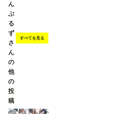
ん
ぷ
る
ず
すべてを見る
さ
ん
の
他
の
投
稿
3
3
2
3