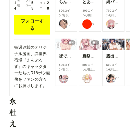
投
フォ
ちんちん見つけた！
とある女子大の仲良しグループの日常風景
縞パンと陰毛とか
1
5
2
ロワ
稿
ロー
ー
4
5
8
800コイ
300コイ
700コイ
ン/月
以上
ン/月
以上
ン/月
以上
支援すると
支援すると
支援すると
フォローす
じゅじゅじゅ
ラッテ
ナフリジェ
見ることが
見ることが
見ることが
る
できます
できます
できます
4
4
毎週連載のオリジ
ナル漫画、異世界
裸でスポンサーを接待するアイドル【秋吉みる】編
夏祭りで興奮したオタクに襲われる一軍ギャルズ【桃園ひまり】編
露出プレイ078
宿場『えんぷる
500コイ
500コイ
500コイ
ず』のキャラクタ
ン/月
以上
ン/月
以上
ン/月
以上
ーたちのR18ボツ画
支援すると
支援すると
支援すると
17時からはアイドル！
一軍ギャルズ
EBI
像をファンの方々
見ることが
見ることが
見ることが
できます
できます
できます
にお届けします。
永
杜
え