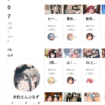
0
27
20
4
7
セーラーちゃんと先生 26-08-04
夏休みに覚えたこと
船長のズボズボおなにー♪
202
300コイ
500コイ
800コイ
5/9/
ン/月
以上
ン/月
以上
ン/月
以上
7
支援すると
支援すると
支援すると
18:3
炉巨猫@今日はこれでいいかな
ailovepui
闇の熊太郎
見ることが
見ることが
見ることが
0
できます
できます
できます
#女
40
4
10
の子
【高坂麗奈】自分の部屋に彼氏を呼んで・・・
は！余何も着てなかった！w
OLとエッチ
200コイ
800コイ
600コイ
ン/月
以上
ン/月
以上
ン/月
以上
支援すると
支援すると
支援すると
ふぅみん
闇の熊太郎
shu_mohe_R18
見ることが
見ることが
見ることが
できます
できます
できます
30
40
16
永杜えんぷるず
1
2
6
フォ