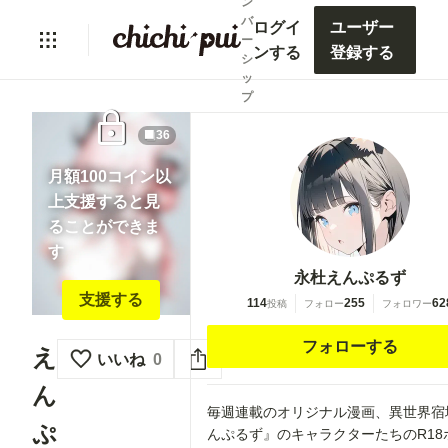
ン
バ
ログイ
ユーザー
ー
ンする
登録する
シ
ッ
プ
lock
36
月額100コイン以
上支援すると見
ることができま
す
永杜えんぷるず
支援する
114
255
62
投稿
フォロー
フォロワー
フォローする
え
いいね
0
ん
毎週連載のオリジナル漫画、異世界宿
ぷ
んぷるず』のキャラクターたちのR18