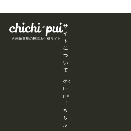
月
月
月
月
と
と
と
と
以
以
以
以
が
が
が
が
上
上
上
上
で
で
で
で
支
支
支
支
き
き
き
き
援
援
援
援
ま
ま
ま
ま
す
す
す
す
サ
す
す
す
す
る
る
る
る
イ
と
と
と
と
AI画像専用の投稿＆生成サイト
見
見
見
見
ト
る
る
る
る
に
こ
こ
こ
こ
と
と
と
と
つ
が
が
が
が
い
で
で
で
で
き
き
き
き
て
ま
ま
ま
ま
す
す
す
す
chic
hi-
pui
（
ち
ち
ぷ