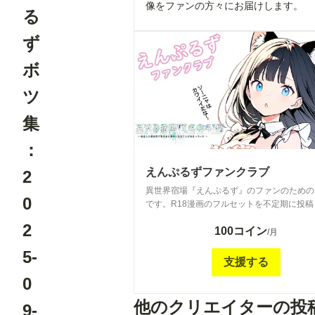
像をファンの方々にお届けします。
る
ず
ボ
ツ
集
：
えんぷるずファンクラブ
2
異世界宿場『えんぷるず』のファンのための
0
です。R18漫画のフルセットを不定期に投稿
す。 毎週生成している画像のうち、公開投
2
100コイン
ないR18なボツ画像を投稿していましたが、
/月
更新停止しています。過去分を見たい方はこ
5-
ンに課金すると見られます。
支援する
0
他のクリエイターの投
9-