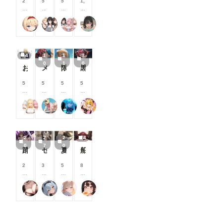
2
5
5
1,
す
す
す
す
援
援
援
援
0
0
0
0
す
す
す
す
0
0
0
0
る
る
る
る
えーてぃーえふ
タワマン妻
17時からはアイドル！
Taka Kan
コ
コ
コ
0
と
と
と
と
イ
イ
イ
コ
見
見
見
見
ン
ン
ン
イ
る
る
る
る
/
/
/
ン
こ
こ
こ
こ
4
1
1
3
月
月
月
/
と
と
と
と
0
1
0
以
以
以
月
おぢから大金をまきあげる一軍ギャルズ【黒咲カレン】編
メンシプ限定
限定イラスト No.139
黒咲芽亜 猫ランジェリー③
が
が
が
が
上
上
上
以
で
で
で
で
支
支
支
上
5
5
5
5
き
き
き
き
援
援
援
支
0
0
5
0
ま
ま
ま
ま
す
す
す
援
0
0
0
0
す
す
す
す
る
る
る
す
一軍ギャルズ
オマンティス3世
Nox
TAIGA
コ
コ
コ
コ
と
と
と
る
イ
イ
イ
イ
見
見
見
と
ン
ン
ン
ン
る
る
る
見
/
/
/
/
こ
こ
こ
る
2
2
2
4
月
月
月
月
と
と
と
こ
0
7
0
以
以
以
以
踊り子さん
セーラーちゃんと先生 26-08-04
夏休みに覚えたこと
船長のズボズボおなにー♪
が
が
が
と
上
上
上
上
で
で
で
が
支
支
支
支
2
3
5
8
き
き
き
で
援
援
援
援
0
0
0
0
ま
ま
ま
き
す
す
す
す
0
0
0
0
す
す
す
ま
る
る
る
る
フランチェシカ・ホッチポッチ（元ごった煮）
炉巨猫@今日はこれでいいかな
ailovepui
闇の熊太郎
コ
コ
コ
コ
す
と
と
と
と
イ
イ
イ
イ
見
見
見
見
ン
ン
ン
ン
る
る
る
る
/
/
/
/
こ
こ
こ
こ
月
月
月
月