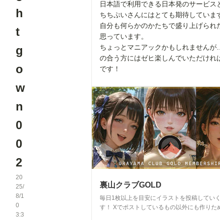
日本語で利用できる日本発のサービス
h
ちちぷいさんにはとても期待していま
自分も何らかのかたちで盛り上げられ
t
思っています。
ちょっとマニアックかもしれませんが
g
の合う方にはゼヒ楽しんでいただけれ
o
です！
w
n
0
0
2
20
裏山クラブGOLD
25/
8/1
毎日1枚以上を目安にイラストを投稿してい
0
す！ Xでポストしているもの以外にも作りためてき
3:3
た イラストの発表の場としてこのプランを作