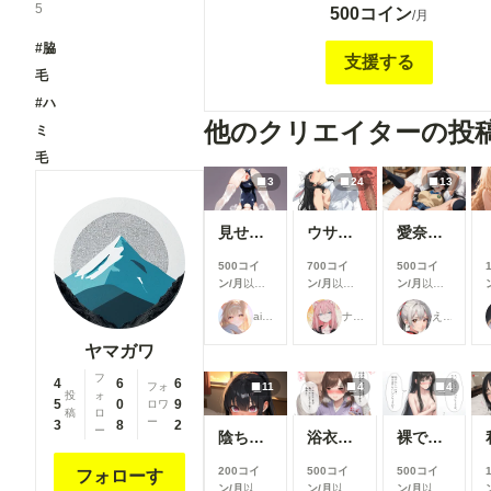
5
500コイン
した。 後々まとめたものをCG集として販売
/月
るかもしれないので ここだけの独占的なコン
#脇
はあまりないかもしれません。 投稿枚数も多
支援する
毛
かもしれません。 このような条件でもよろし
ば、応援していただけると嬉しいです！ 更新頻度や
#ハ
枚数、絵の解像度などは今後変わっていく可
他のクリエイターの投
ミ
あります。 色々と模索しながら更新していけ
毛
思っています！
3
24
13
見せてくれる女の子
ウサギ耳とか
愛奈 変態先輩とラブラブ S-517
500コイ
700コイ
500コイ
ン/月
以上
ン/月
以上
ン/月
以上
支援すると
支援すると
支援すると
ailovepui
ナフリジェ
えるがるむ
見ることが
見ることが
見ることが
できます
できます
できます
ヤマガワ
フ
4
6
6
フォ
11
4
4
投
ォ
5
0
9
ロワ
稿
ロ
ー
3
8
2
ー
陰ちゃんに英才教育しよう！
浴衣で性行為を楽しむタワマン妻【柳井由花】編
裸でスポンサーを接待するアイドル【景清帆乃歌】編
200コイ
500コイ
500コイ
フォローす
ン/月
以上
ン/月
以上
ン/月
以上