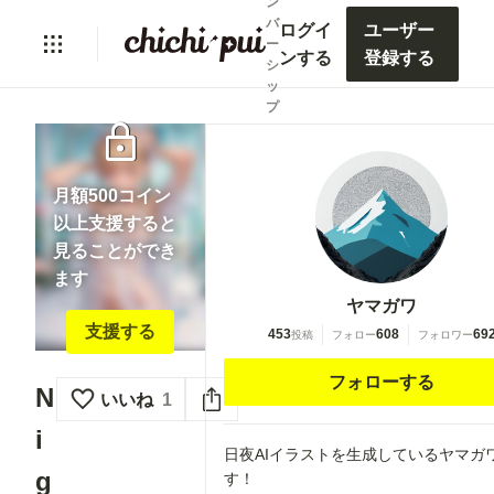
ン
バ
ログイ
ユーザー
ー
ンする
登録する
シ
ッ
プ
lock
月額500コイン
以上支援すると
見ることができ
ます
ヤマガワ
支援する
453
608
69
投稿
フォロー
フォロワー
フォローする
N
いいね
1
i
日夜AIイラストを生成しているヤマガ
g
す！