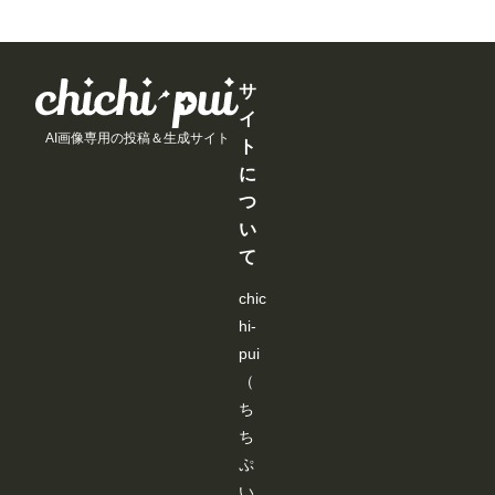
と
と
と
と
以
以
以
以
が
が
が
が
上
上
上
上
で
で
で
で
支
支
支
支
き
き
き
き
援
援
援
援
ま
ま
ま
ま
す
す
す
す
サ
す
す
す
す
る
る
る
る
イ
と
と
と
と
AI画像専用の投稿＆生成サイト
見
見
見
見
ト
る
る
る
る
に
こ
こ
こ
こ
と
と
と
と
つ
が
が
が
が
い
で
で
で
で
き
き
き
き
て
ま
ま
ま
ま
す
す
す
す
chic
hi-
pui
（
ち
ち
ぷ
い