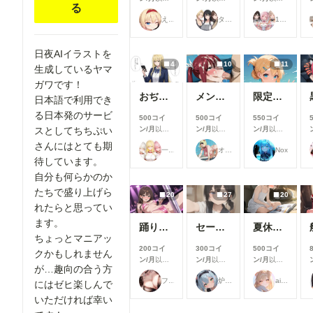
る
支援すると
支援すると
支援すると
えーてぃーえふ
タワマン妻
17時からはアイドル！
見ることが
見ることが
見ることが
できます
できます
できます
日夜AIイラストを
4
10
11
生成しているヤマ
ガワです！
おぢから大金をまきあげる一軍ギャルズ【黒咲カレン】編
メンシプ限定
限定イラスト No.139
日本語で利用でき
る日本発のサービ
500コイ
500コイ
550コイ
スとしてちちぷい
ン/月
以上
ン/月
以上
ン/月
以上
支援すると
支援すると
支援すると
さんにはとても期
一軍ギャルズ
オマンティス3世
Nox
見ることが
見ることが
見ることが
待しています。
できます
できます
できます
自分も何らかのか
たちで盛り上げら
20
27
20
れたらと思ってい
ます。
踊り子さん
セーラーちゃんと先生 26-08-04
夏休みに覚えたこと
ちょっとマニアッ
200コイ
300コイ
500コイ
クかもしれません
ン/月
以上
ン/月
以上
ン/月
以上
が…趣向の合う方
支援すると
支援すると
支援すると
フランチェシカ・ホッチポッチ（元ごった煮）
炉巨猫@今日はこれでいいかな
ailovepui
見ることが
見ることが
見ることが
にはゼヒ楽しんで
できます
できます
できます
いただければ幸い