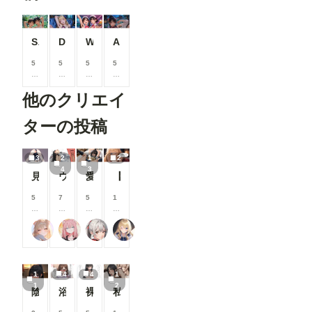
Swimsuits 027
Decadent 020
Waitress 011
Asian 038
5
5
5
5
0
0
0
0
0
0
0
0
他のクリエイ
コ
コ
コ
コ
イ
イ
イ
イ
ン
ン
ン
ン
ターの投稿
/
/
/
/
月
月
月
月
以
以
以
以
3
2
1
2
上
上
上
上
4
3
見せてくれる女の子
ウサギ耳とか
愛奈 変態先輩とラブラブ S-517
【R18】8月の投稿企画をひと足先に公開！
支
支
支
支
援
援
援
援
す
す
す
す
5
7
5
1
る
る
る
る
0
0
0
0
と
と
と
と
0
0
0
0
ailovepui
ナフリジェ
えるがるむ
【公式】ちちぷいちゃん
見
見
見
見
コ
コ
コ
コ
る
る
る
る
イ
イ
イ
イ
こ
こ
こ
こ
ン
ン
ン
ン
と
と
と
と
/
/
/
/
1
4
4
1
が
が
が
が
月
月
月
月
1
2
で
で
で
で
以
以
以
以
陰ちゃんに英才教育しよう！
浴衣で性行為を楽しむタワマン妻【柳井由花】編
裸でスポンサーを接待するアイドル【景清帆乃歌】編
私は日中お義父さんと普通に過ごしてる・・。そういう事にした・・２(12枚）
き
き
き
き
上
上
上
上
ま
ま
ま
ま
支
支
支
支