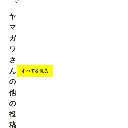
です！
ヤ
マ
ガ
ワ
さ
ん
すべてを見る
の
他
の
投
稿