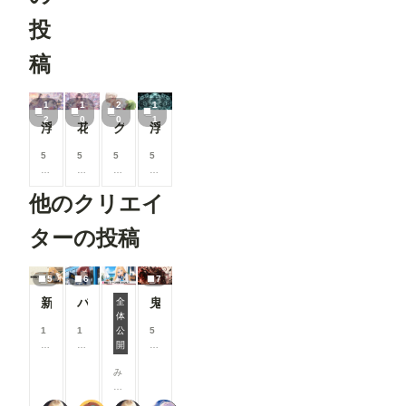
ルで分かり
https://gith
やすくなっ
投
ub.com/Fa
ています。
nnovel16/
▼投稿機能
comfyui_c
稿
関連 ●マン
ontrolnet_
ガテイスト
aux
選択時の案
Render
1
1
2
1
内を追加
Pose
2
0
0
1
作品投稿時
浮遊庭園の花守り
花霧の巫女姫
グリーンドットのカフェデートコーデ
浮遊する狐面
JSON
に「マン
(Human)
ガ」テイス
5
5
5
5
トを選択し
OpenPose
8
8
8
8
た際、投稿
Pose
0
0
0
0
に関する注
他のクリエイ
※「Load
コ
コ
コ
コ
意事項を表
ControlNet
イ
イ
イ
イ
示するよう
Model」
ン
ン
ン
ン
ターの投稿
になりまし
「Apply
/
/
/
/
た。 セリ
ControlNet
月
月
月
月
フなどの文
」は
以
以
以
以
5
6
7
字が崩れて
ConfyUI標
上
上
上
上
読めない作
準のノード
新機能チラ見せ！#10
バスガイド
鬼神装甲・震天の金棒
支
支
支
支
全
品について
です。 -----
援
援
援
援
体
7月リリース新機能情報
は、「イラ
----------------
す
す
す
す
1
1
公
5
スト」カテ
----------------
る
る
る
る
0
0
開
8
ゴリでの投
----------------
と
と
と
と
0
0
0
稿をご検討
み
----------------
見
見
見
見
コ
コ
コ
いただくよ
な
----------------
る
る
る
る
イ
イ
イ
うお願いし
さ
----------- 画
こ
こ
こ
こ
ン
ン
ン