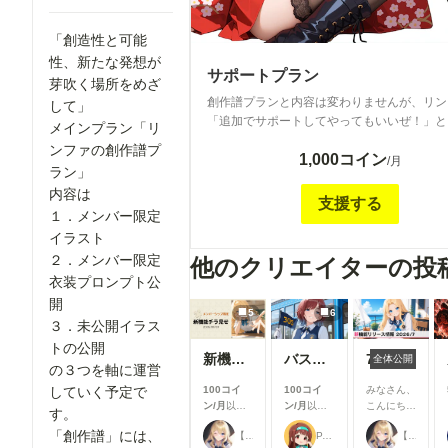
「創造性と可能
性、新たな発想が
サポートプラン
芽吹く場所をめざ
創作譜プランと内容は変わりませんが、リン
して」
「追加でサポートしてやってもいいぜ！」と
メインプラン「リ
の為のプランです<m(__)m> 全年齢対象で
ンファの創作譜プ
1,000コイン
「こんな雰囲気のイラスト作れない？」とい
/月
ラン」
クエストがあれば出来る範囲でお応えしてい
内容は
(´▽｀*) 現在のメインツールはniji・journe
支援する
１．メンバー限定
の作成はSDXLでしております！
イラスト
２．メンバー限定
他のクリエイターの投
衣装プロンプト公
開
5
6
３．未公開イラス
トの公開
新機能チラ見せ！#10
バスガイド
7月リリース新機能情報
全体公開
の３つを軸に運営
100コイ
100コイ
みなさん、
していく予定で
ン/月
以上
ン/月
以上
こんにち
す。
支援すると
支援すると
は！🌟 今
「創作譜」には、
【公式】ちちぷいちゃん
P.S.T.A.
【公式】ちちぷいちゃん
見ることが
見ることが
回は、7月