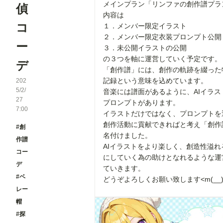
メインプラン「リンファの創作譜プラ
偵
内容は
コ
１．メンバー限定イラスト
２．メンバー限定衣装プロンプト公開
ー
３．未公開イラストの公開
の３つを軸に運営していく予定です。
デ
「創作譜」には、創作の軌跡を綴った
記録という意味を込めています。
202
5/2/
音楽には譜面があるように、AIイラス
27
プロンプトがあります。
7:00
イラストだけではなく、プロンプトを
創作活動に貢献できればと考え「創作
#創
名付けました。
作譜
AIイラストをより楽しく、創造性溢れ
コー
にしていく為の助けとなれるような運
デ
ていきます。
#ベ
どうぞよろしくお願い致します<m(__)
レー
帽
#探