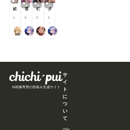
で
で
で
で
2
1
1
1
れ、多くの
UI
支
支
支
デ
ターの作成
き
き
き
き
5
4
1
方の目に触
に
援
援
援
ー
方法は「お
絵柄指定プロンプト【第三弾】
雲の道を歩く見習い配達員
幻写麗華 壱
夕空の星便配達少女
ま
ま
ま
ま
れる機会が
O
す
す
す
ト
まけ」
す
す
す
す
増えていま
p
る
る
る
内
で）。
1
5
5
5
す✨ ②マ
e
と
と
と
容
初めて使う
0
8
0
8
ンガ作品ペ
n
見
見
見
を
時は注意し
0
0
0
0
ージにおす
P
る
る
る
ご
尾藤みそぎ
リンファ75
蜜華
リンファ75
て下さい。
コ
コ
コ
コ
すめユーザ
os
こ
こ
こ
紹
一度書き
イ
イ
イ
イ
ーを表示
e
と
と
と
介
込んで、ワ
ン
ン
ン
ン
マンガ作品
E
が
が
が
し
ークフロー
/
/
/
/
ページに、
dit
で
で
で
ま
を保存して
月
月
月
月
おすすめユ
or
き
き
き
す
おけば、次
以
以
以
以
ーザーを表
を
ま
ま
ま
！
回から問題
上
上
上
上
示するよう
導
す
す
す
今
なく使えま
支
支
支
支
になりまし
入
月
す。 な
援
援
援
援
た。 お気
し
は
お、
す
す
す
す
サ
に入りのク
よ
新
ComfyUIの
る
る
る
る
リエイター
う
イ
機
サーバーを
と
と
と
と
を見つけた
と
能
AI画像専用の投稿＆生成サイト
再起動する
見
見
見
見
ト
り、新しい
巧
の
までは、情
る
る
る
る
マンガ作品
く
に
追
報が保持さ
こ
こ
こ
こ
との出会い
行
加
れる様です
と
と
と
と
つ
にぜひご活
か
よ
ので、その
が
が
が
が
用ください
な
り
間は空欄で
い
で
で
で
で
📖 ▼メン
い
も
も使えま
き
き
き
き
て
バーシップ
と
、
す。 ---------
ま
ま
ま
ま
関連 ●タグ
聞
み
----------------
す
す
す
す
ページにテ
き
な
chic
----------------