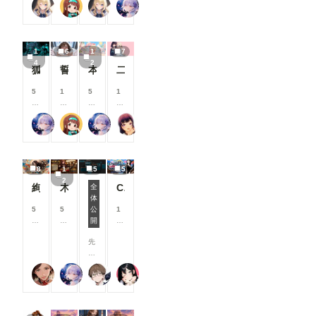
ています。
【公式】ちちぷいちゃん
P.S.T.A.
【公式】ちちぷいちゃん
リンファ75
ん
像２の様
と
と
と
と
/
/
/
より多くの
、
に、
が
が
が
が
月
月
月
方に読みや
こ
「Load
で
で
で
で
以
以
以
すいマンガ
ん
Openpose
き
き
き
き
上
上
上
作品を楽し
1
6
1
7
に
JSON」を
ま
ま
ま
ま
支
支
支
んでいただ
4
2
ち
右クリック
す
す
す
す
援
援
援
狐面の忍者ガール
誓いのキス
本当にアイスみたいに溶けている女の子
二人のJK362～368
けるよう、
は
して表示さ
す
す
す
ご協力をお
！
れるメニュ
る
る
る
5
1
5
1
願いいたし
🌟
ーから、
と
と
と
8
0
8
0
ます。 ▼
今
「Open in
見
見
見
0
0
0
0
閲覧機能関
回
Openpose
る
る
る
リンファ75
P.S.T.A.
リンファ75
まーるの別荘
コ
コ
コ
コ
連 ①呪文
は
Editer」ク
こ
こ
こ
イ
イ
イ
イ
ありランキ
、
リックしま
と
と
と
ン
ン
ン
ン
ングを80
7
す。 ※画
が
が
が
/
/
/
/
位まで表示
月
像では抜け
で
で
で
8
1
5
5
月
月
月
月
「呪文あり
に
ています
き
き
き
2
以
以
以
以
ランキン
絢華幻姫 壱
木の枝の伝説剣
ChatGPTで背景合成→SDXLで仕上げる。私がよく使っている制作フロー
全
実
が、先に
ま
ま
ま
上
上
上
上
グ」の表示
体
施
「json
す
す
す
ComfyUIでOpen Pose Editorを使う
支
支
支
支
件数を80
5
5
公
1
し
str」欄
援
援
援
援
位まで拡大
0
8
開
0
た
に、Pose
す
す
す
す
しました。
0
0
0
機
Keypoint
る
る
る
る
投稿作品が
先
コ
コ
コ
能
のJSON形
と
と
と
と
増えてきた
日
イ
イ
イ
改
式のデータ
見
見
見
見
ことを受
、
ン
ン
ン
善
ーを書き込
る
る
る
る
蜜華
リンファ75
２２（にゃんにゃん）
ukkripp
け、より多
C
/
/
/
・
む必要があ
こ
こ
こ
こ
くの作品が
o
月
月
月
ア
ります（重
と
と
と
と
ランキング
mf
以
以
以
ッ
要 JSON
が
が
が
が
に掲載さ
y
上
上
上
プ
形式のデー