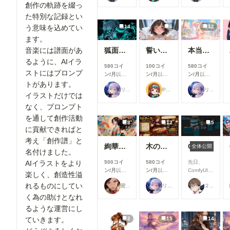
できます
できます
に実施した
創作の軌跡を綴っ
機能改善・
た特別な記録とい
アップデー
14
6
12
う意味を込めてい
ト内容をご
紹介しま
ます。
す！ 今月
狐面の忍者ガール
誓いのキス
本当にアイスみたいに溶けている女の子
音楽には譜面があ
は新機能の
追加より
るように、AIイラ
580コイ
100コイ
580コイ
も、みなさ
ストにはプロンプ
ン/月
以上
ン/月
以上
ン/月
以上
んにより快
支援すると
支援すると
支援すると
トがあります。
適にご利用
リンファ75
P.S.T.A.
リンファ75
見ることが
見ることが
見ることが
いただける
イラストだけでは
できます
できます
できます
よう、使い
なく、プロンプト
勝手や見や
を通して創作活動
すさを中心
8
12
5
とした改善
に貢献できればと
を行いまし
考え「創作譜」と
た✨ ▼生
絢華幻姫 壱
木の枝の伝説剣
ComfyUIでOpen Pose Editorを使う
全体公開
成機能関連
名付けました。
①生成画面
500コイ
580コイ
先日、
AIイラストをより
のモデル選
ン/月
以上
ン/月
以上
ComfyUIに
楽しく、創造性溢
択UIを改善
支援すると
支援すると
Open
生成時のモ
れるものにしてい
蜜華
リンファ75
２２（にゃんにゃん）
見ることが
見ることが
Pose
デル選択画
できます
できます
Editorを導
く為の助けとなれ
面を見直
入しようと
るような運営にし
し、よりモ
巧く行かな
デルを選び
2
15
14
ていきます。
いと聞き、
やすいUIに
いろいろ試