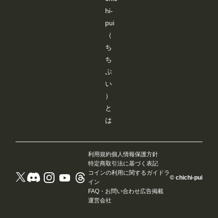
イスト切り
、
さ
----------------
hi-
替えを追加
い
ん
----------------
メンバーシ
ろ
に
----------------
pui
ップのタグ
い
よ
------- 画像
ページで、
（
ろ
り
３：「SD-
「イラス
試
快
WEBUI-
ち
ト」「フォ
し
適
OPENPO
ト」「マン
た
ち
に
SE-
ガ」の切り
結
ご
EDITER 」
ぷ
替えができ
果
利
が起動しま
るようにな
、
い
用
す。 JSON
りました。
下
い
データーを
）
見たい作品
記
た
基に棒人間
だけを絞り
の
だ
が表示され
と
込めるよう
カ
け
ますので、
は
になり、目
ス
る
編集しま
的の作品を
タ
よ
す。 編集
探しやすく
ム
う
後、
なっていま
ノ
、
「ControlN
す。 ▼そ
ー
使
etにポーズ
利用規約
個人情報保護方針
の他の改善
ド
い
を送信」ク
特定商取引法に基づく表記
・コメント
が
勝
リックする
コインの利用に関するガイドラ
内の外部
使
手
と「SD-
© chichi-pui
イン
URLを開く
え
や
WEBUI-
際に、確認
ま
FAQ・お問い合わせ
広告掲載
見
OPENPO
画面を表示
し
や
運営会社
SE-
するように
た
す
EDITER」
なりまし
の
さ
が終了し、