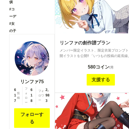
偵
#コ
ーデ
#女
の子
リンファの創作譜プラン
メンバー限定イラスト、限定衣装プロンプト
開イラストを公開‼ 「いつもの投稿の延長線
の特別感をプラスして...」をテーマに、創
580コイン
するようなメンバーシップを目指して運営し
/月
ますのでよろしくお願いします<m(__)m> 
ンプト等の公開プロンプトはご自身の作品に
支援する
リンファ75
お使い頂けますよ❕
フ
6
6
2,
フォ
投
ォ
1
1
98
ロワ
稿
ロ
ー
7
8
3
ー
フォローす
る