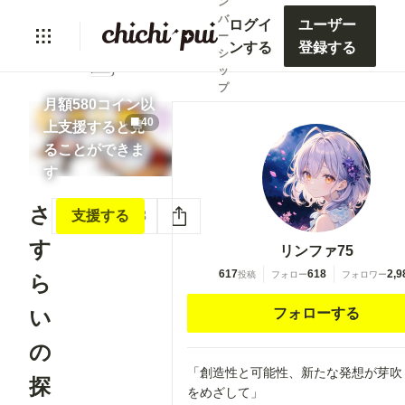
ン
バ
ログイ
ユーザー
ー
lock
ンする
登録する
シ
ッ
プ
月額580コイン以
40
上支援すると見
ることができま
す
さ
いいね
3
支援する
す
リンファ75
617
618
2,9
投稿
フォロー
フォロワー
ら
い
フォローする
の
「創造性と可能性、新たな発想が芽吹
探
をめざして」