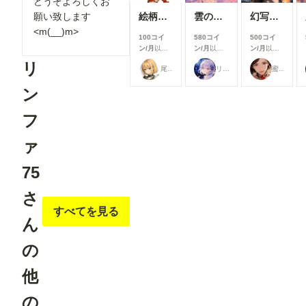
どうぞよろしくお
改善しまし
した結果、
た。 利用
絵柄指定プロンプト【第三弾】
雲の道を歩く見習い配達員
幻写麗華 壱
願い致します
下記のカス
したいモデ
タムノード
<m(__)m>
ルを探しや
100コイ
580コイ
500コイ
が使えまし
すくなり、
ン/月
以上
ン/月
以上
ン/月
以上
たので、報
これまで以
支援すると
支援すると
支援すると
告です。
リ
尾藤みそぎ
リンファ75
蜜華
上にスムー
見ることが
見ることが
見ることが
今回使った
ズに生成を
できます
できます
できます
カスタムノ
ン
始められま
ード（画像
す！
１と画像５
②「解像度
フ
の茶色のノ
を上げる」
ード） ・
の表示を最
ComfyUI-
ァ
適化 「解
openpose-
像度を上げ
editor
75
る」設定
URL：
を、対応し
https://gith
ているモデ
さ
ub.com/hu
ルを選択し
chenlei/Co
すべてを見る
た場合のみ
mfyUI-
ん
表示するよ
openpose-
うに変更し
editor
ました。
の
Load
必要な設定
Openpose
だけが表示
JSON ・
他
されるた
comfyui_c
め、画面が
ontrolnet_
の
よりシンプ
aux URL：