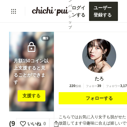
ン
バ
ログイ
ユーザー
ー
ンする
登録する
シ
ッ
プ
9
lock
月額150コイン以
上支援すると見
ることができま
たろ
す
220
39
3,1
投稿
フォロー
フォロワー
支援する
フォローする
こちらではお気に入り女子も脱がせた
(9
放題してます🫢趣味に合えば嬉しいで
いいね
0