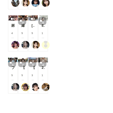
る
る
る
す
user_Osk
可愛い女の子のAIグラビア写真集
ARTIFICIAL-GIRLS
おたき
コ
コ
コ
コ
と
と
と
る
イ
イ
イ
イ
見
見
見
と
ン
ン
ン
ン
る
る
る
見
/
/
/
/
こ
こ
こ
る
6
1
3
4
月
月
月
月
と
と
と
こ
3
0
以
以
以
以
雑魚メスガキ
縁日２
[3枚]夏祭り会場で恥ずかしい格好をしちゃう清楚系美女
Elegance Unveiled ②
が
が
が
と
上
上
上
上
で
で
で
が
支
支
支
支
4
5
5
1
き
き
き
で
援
援
援
援
0
0
0
0
ま
ま
ま
き
す
す
す
す
0
0
0
0
す
す
す
ま
る
る
る
る
肉便器製造機
弥太郎
可愛い女の子のAIグラビア写真集
ぽんぽこぽん
コ
コ
コ
コ
す
と
と
と
と
イ
イ
イ
イ
見
見
見
見
ン
ン
ン
ン
る
る
る
る
/
/
/
/
こ
こ
こ
こ
1
3
3
2
月
月
月
月
と
と
と
と
5
7
5
4
以
以
以
以
プールで撮影４
【37枚】未処理腋見せプール足コキ
【35枚】露出教の海水浴（宗派：Grok）
24枚 巨乳人妻 全生成分
が
が
が
が
上
上
上
上
で
で
で
で
支
支
支
支
5
5
3
1
き
き
き
き
援
援
援
援
0
0
0
0
ま
ま
ま
ま
す
す
す
す
0
0
0
0
す
す
す
す
る
る
る
る
弥太郎
はや太郎
M96（むくろ）
おーしろ
コ
コ
コ
コ
と
と
と
と
イ
イ
イ
イ
見
見
見
見
ン
ン
ン
ン
る
る
る
る
/
/
/
/
こ
こ
こ
こ
月
月
月
月
と
と
と
と
以
以
以
以
が
が
が
が
上
上
上
上