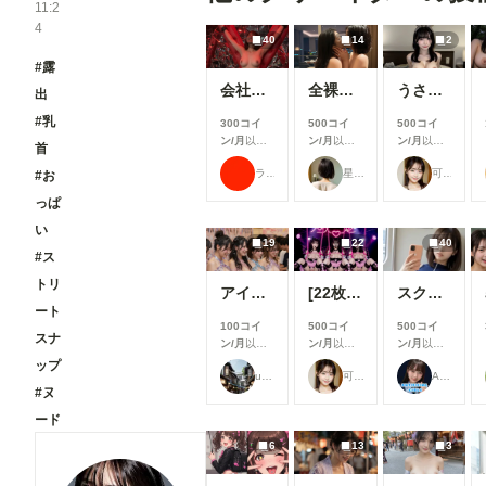
11:2
4
40
14
2
#露
会社の後輩女子がどうしても拘束してほしいっていうから
全裸の黒髪美女二人 ～夜景の高級プライベートダイニング～
うさぎさんのお腹...大きくしてもらったの🍼🐇💕
出
#乳
300コイ
500コイ
500コイ
ン/月
以上
ン/月
以上
ン/月
以上
首
支援すると
支援すると
支援すると
ラッテ
星空モチ
可愛い女の子のAIグラビア写真集
#お
見ることが
見ることが
見ることが
できます
できます
できます
っぱ
い
19
22
40
#ス
トリ
アイドル2
[22枚]裏ライブでは生で中出しOK&精液を糸を引いて垂れ流す激カワ激エロアイドル🍼💕
スク水痴女と電車ファック🚃
ート
100コイ
500コイ
500コイ
スナ
ン/月
以上
ン/月
以上
ン/月
以上
支援すると
支援すると
支援すると
ップ
user_Osk
可愛い女の子のAIグラビア写真集
ARTIFICIAL-GIRLS
見ることが
見ることが
見ることが
#ヌ
できます
できます
できます
ード
6
13
3