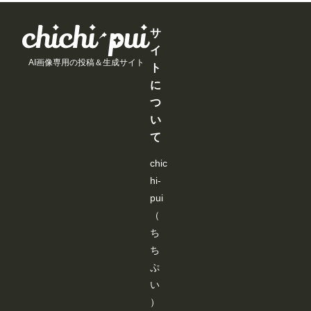
で
で
で
で
支
支
支
支
き
き
き
き
援
援
援
援
ま
ま
ま
ま
す
す
す
す
サ
す
す
す
す
る
る
る
る
イ
と
と
と
と
AI画像専用の投稿＆生成サイト
見
見
見
見
ト
る
る
る
る
に
こ
こ
こ
こ
と
と
と
と
つ
が
が
が
が
い
で
で
で
で
き
き
き
き
て
ま
ま
ま
ま
す
す
す
す
chic
hi-
pui
（
ち
ち
ぷ
い
）