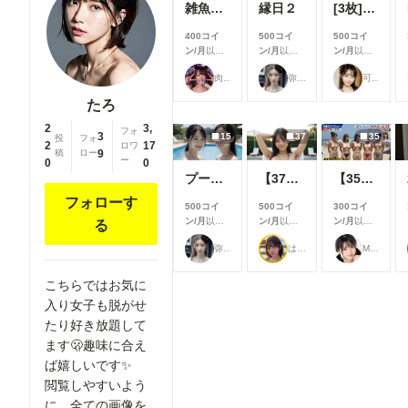
雑魚メスガキ
縁日２
[3枚]夏祭り会場で恥ずかしい格好をしちゃう清楚系美女
400コイ
500コイ
500コイ
ン/月
以上
ン/月
以上
ン/月
以上
支援すると
支援すると
支援すると
肉便器製造機
弥太郎
可愛い女の子のAIグラビア写真集
見ることが
見ることが
見ることが
できます
できます
できます
たろ
2
3,
フォ
3
15
37
35
投
フォ
2
17
ロワ
稿
ロー
9
ー
0
0
プールで撮影４
【37枚】未処理腋見せプール足コキ
【35枚】露出教の海水浴（宗派：Grok）
フォローす
500コイ
500コイ
300コイ
ン/月
以上
ン/月
以上
ン/月
以上
る
支援すると
支援すると
支援すると
弥太郎
はや太郎
M96（むくろ）
見ることが
見ることが
見ることが
できます
できます
できます
こちらではお気に
入り女子も脱がせ
たり好き放題して
ます🫢趣味に合え
ば嬉しいです✨
閲覧しやすいよう
に、全ての画像を