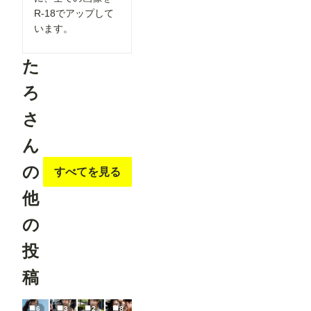
R-18でアップして
います。
た
ろ
さ
ん
の
すべてを見る
他
の
投
稿
6
3
2
8