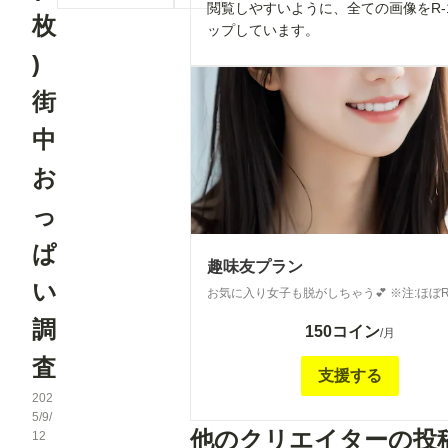
閲覧しやすいように、全ての画像をR-
枚
ップしています。
)
街
中
お
っ
ぱ
趣味友プラン
い
お気に入り女子も脱がしちゃう💕 ※注:ほぼR
調
150コイン
/月
査
支援する
202
5/9/
他のクリエイターの投
12