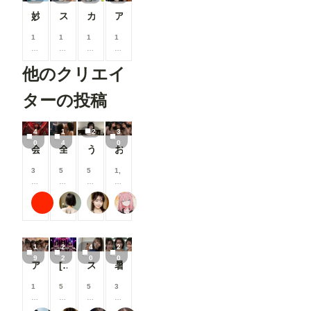
妙にエロい夏服女子
ストリートスナップ📸観光地で撮らせてもらいまし
カフェにいた子を脱がせてみた
アイドル性上納
1
1
1
1
5
5
5
5
0
0
0
0
他のクリエイ
コ
コ
コ
コ
イ
イ
イ
イ
ン
ン
ン
ン
ターの投稿
/
/
/
/
月
月
月
月
以
以
以
以
4
1
2
3
上
上
上
上
0
4
0
会社の後輩女子がどうしても拘束してほしいっていうから
全裸の黒髪美女二人 ～夜景の高級プライベートダイニング～
うさぎさんのお腹...大きくしてもらったの🍼🐇💕
お胸とか
支
支
支
支
援
援
援
援
す
す
す
す
3
5
5
1,
る
る
る
る
0
0
0
0
と
と
と
と
0
0
0
0
ラッテ
星空モチ
可愛い女の子のAIグラビア写真集
ナフリジェ
見
見
見
見
コ
コ
コ
0
る
る
る
る
イ
イ
イ
コ
こ
こ
こ
こ
ン
ン
ン
イ
と
と
と
と
/
/
/
ン
1
2
4
2
が
が
が
が
月
月
月
/
9
2
0
0
で
で
で
で
以
以
以
月
アイドル2
[22枚]裏ライブでは生で中出しOK&精液を糸を引いて垂れ流す激カワ激エロアイドル🍼💕
スク水痴女と電車ファック🚃
暑がりな女子大生
き
き
き
き
上
上
上
以
ま
ま
ま
ま
支
支
支
上
1
5
5
3
す
す
す
す
援
援
援
支
0
0
0
0
す
す
す
援
0
0
0
0