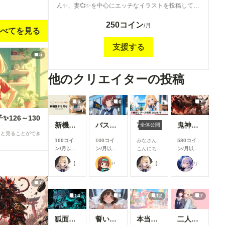
ん✨、妻💞✨を中心にエッチなイラストを投稿してい
きます。 すべてR15とR18です。この企画のために
250コイン
作成したもので、投稿したことのない新作ばかりで
/月
べてを見る
す。 だいたい１週間に２回程度の投稿になると思い
ます。もしよかったら見て行ってくださいね🥰✨ こ
支援する
のプランのタグは「#まる別プラン１」です♪☕✨
5
他のクリエイターの投稿
5
6
7
126～130
新機能チラ見せ！#10
バスガイド
7月リリース新機能情報
鬼神装甲・震天の金棒
全体公開
ると見ることができ
100コイ
100コイ
みなさん、
580コイ
ン/月
以上
ン/月
以上
こんにち
ン/月
以上
支援すると
支援すると
は！🌟 今
支援すると
【公式】ちちぷいちゃん
P.S.T.A.
【公式】ちちぷいちゃん
リンファ75
見ることが
見ることが
回は、7月
見ることが
できます
できます
に実施した
できます
機能改善・
7
アップデー
14
6
12
7
ト内容をご
紹介しま
す！ 今月
狐面の忍者ガール
誓いのキス
本当にアイスみたいに溶けている女の子
二人のJK362～368
は新機能の