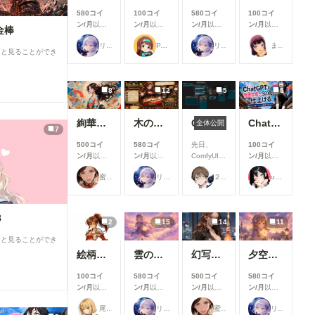
追加より
580コイ
100コイ
580コイ
100コイ
も、みなさ
ン/月
以上
ン/月
以上
ン/月
以上
ン/月
以上
んにより快
金棒
支援すると
支援すると
支援すると
支援すると
適にご利用
リンファ75
P.S.T.A.
リンファ75
まーるの別荘
見ることが
見ることが
見ることが
見ることが
いただける
ると見ることができ
できます
できます
できます
できます
よう、使い
勝手や見や
すさを中心
8
12
5
5
とした改善
を行いまし
た✨ ▼生
絢華幻姫 壱
木の枝の伝説剣
ComfyUIでOpen Pose Editorを使う
ChatGPTで背景合成→SDXLで仕上げる。私がよく使っている制作フロー
全体公開
7
成機能関連
①生成画面
500コイ
580コイ
先日、
100コイ
のモデル選
ン/月
以上
ン/月
以上
ComfyUIに
ン/月
以上
択UIを改善
支援すると
支援すると
Open
支援すると
生成時のモ
蜜華
リンファ75
２２（にゃんにゃん）
ukkripp
見ることが
見ることが
Pose
見ることが
デル選択画
できます
できます
Editorを導
できます
面を見直
入しようと
し、よりモ
巧く行かな
8
デルを選び
2
15
14
11
いと聞き、
やすいUIに
いろいろ試
ると見ることができ
改善しまし
した結果、
た。 利用
絵柄指定プロンプト【第三弾】
雲の道を歩く見習い配達員
幻写麗華 壱
夕空の星便配達少女
下記のカス
したいモデ
タムノード
ルを探しや
100コイ
580コイ
500コイ
580コイ
が使えまし
すくなり、
ン/月
以上
ン/月
以上
ン/月
以上
ン/月
以上
たので、報
これまで以
支援すると
支援すると
支援すると
支援すると
告です。
尾藤みそぎ
リンファ75
蜜華
リンファ75
上にスムー
見ることが
見ることが
見ることが
見ることが
今回使った