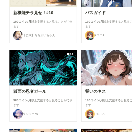
新機能チラ見せ！#10
バスガイド
100コイン/月
以上支援すると見ることができ
100コイン/月
以上支援すると見る
ます
ます
【公式】ちちぷいちゃん
P.S.T.A.
14
狐面の忍者ガール
誓いのキス
580コイン/月
以上支援すると見ることができ
100コイン/月
以上支援すると見る
ます
ます
リンファ75
P.S.T.A.