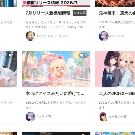
7月リリース新機能情報
鬼神装甲・震天の
全体公開
ことができ
みなさん、こんにちは！🌟 今回は、7月に実
580コイン/月
以上支援す
施した機能改善・アップデート内容をご紹介
ます
します！ 今月は新機能の追加よりも、みな
【公式】ちちぷいちゃん
リンファ75
さんにより快適にご利用いただけるよう、使
い勝手や見やすさを中心とした改善を行いま
した✨ ▼生成機能関連 ①生成画面のモデル
選択UIを改善 生成時のモデル選択画面を見
6
12
直し、よりモデルを選びやすいUIに改善しま
した。 利用したいモデルを探しやすくな
り、これまで以上にスムーズに生成を始めら
れます！ ②「解像度を上げる」の表示を最
適化 「解像度を上げる」設定を、対応して
いるモデルを選択した場合のみ表示するよう
に変更しました。 必要な設定だけが表示さ
れるため、画面がよりシンプルで分かりやす
本当にアイスみたいに溶けている女の子
二人のJK362～36
くなっています。 ▼投稿機能関連 ●マンガテ
イスト選択時の案内を追加 作品投稿時に
ことができ
580コイン/月
以上支援すると見ることができ
100コイン/月
以上支援す
「マンガ」テイストを選択した際、投稿に関
ます
ます
する注意事項を表示するようになりました。
セリフなどの文字が崩れて読めない作品につ
リンファ75
まーるの別荘
いては、「イラスト」カテゴリでの投稿をご
検討いただくようお願いしています。 より
多くの方に読みやすいマンガ作品を楽しんで
いただけるよう、ご協力をお願いいたしま