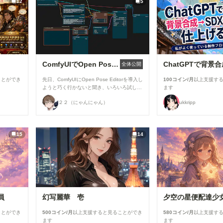
12
5
す。 ▼閲覧機能関連 ①呪文ありランキング
を80位まで表示 「呪文ありランキング」の
表示件数を80位まで拡大しました。 投稿作
品が増えてきたことを受け、より多くの作品
がランキングに掲載され、多くの方の目に触
れる機会が増えています✨ ②マンガ作品ペー
ジにおすすめユーザーを表示 マンガ作品ペ
ージに、おすすめユーザーを表示するように
ComfyUIでOpen Pose Editorを使う
全体公開
なりました。 お気に入りのクリエイターを
見つけたり、新しいマンガ作品との出会いに
ことができ
先日、ComfyUIにOpen Pose Editorを導入し
100コイン/月
以上支援す
ぜひご活用ください📖 ▼メンバーシップ関
ようと巧く行かないと聞き、いろいろ試した
ます
連 ●タグページにテイスト切り替えを追加 メ
結果、下記のカスタムノードが使えましたの
ンバーシップのタグページで、「イラスト」
２２（にゃんにゃん）
ukkripp
で、報告です。 今回使ったカスタムノード
「フォト」「マンガ」の切り替えができるよ
（画像１と画像５の茶色のノード） ・
うになりました。 見たい作品だけを絞り込
ComfyUI-openpose-editor URL：
めるようになり、目的の作品を探しやすくな
https://github.com/huchenlei/ComfyUI-
っています。 ▼その他の改善 ・コメント内
15
14
openpose-editor Load Openpose JSON
の外部URLを開く際に、確認画面を表示する
・comfyui_controlnet_aux URL：
ようになりました。 誤って外部サイトへ
https://github.com/Fannovel16/comfyui_con
移動してしまうことを防ぎ、より安心してご
trolnet_aux Render Pose JSON (Human)
利用いただけます。 上記以外にも、細かな
OpenPose Pose ※「Load ControlNet
改善や不具合修正を実施しています。 今後
Model」「Apply ControlNet」はConfyUI標
もみなさんにとって「使いやすく！」「楽し
準のノードです。 ---------------------------------------
く！」利用できるサイトを目指して、継続的
--------------------------------------------------------- 画像
に改善を進めてまいります。✨
員
幻写麗華 壱
夕空の星便配達少
２の様に、「Load Openpose JSON」を右
クリックして表示されるメニューから、
ことができ
500コイン/月
以上支援すると見ることができ
580コイン/月
以上支援す
「Open in Openpose Editer」クリックしま
ます
ます
す。 ※画像では抜けていますが、先に「json