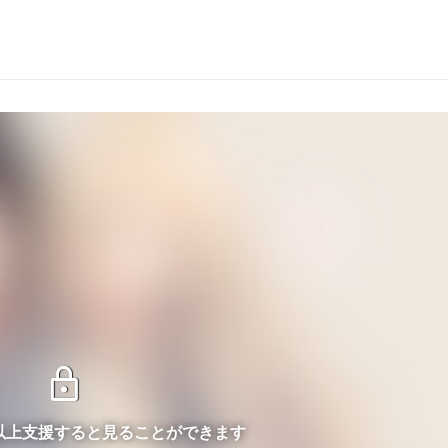
lock
ン以上支援すると見ることができます