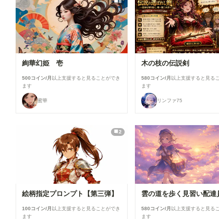
8
絢華幻姫 壱
木の枝の伝説剣
500コイン/月
以上支援すると見ることができ
580コイン/月
以上支援すると見る
ます
ます
蜜華
リンファ75
2
絵柄指定プロンプト【第三弾】
雲の道を歩く見習い配達
100コイン/月
以上支援すると見ることができ
580コイン/月
以上支援すると見る
ます
ます