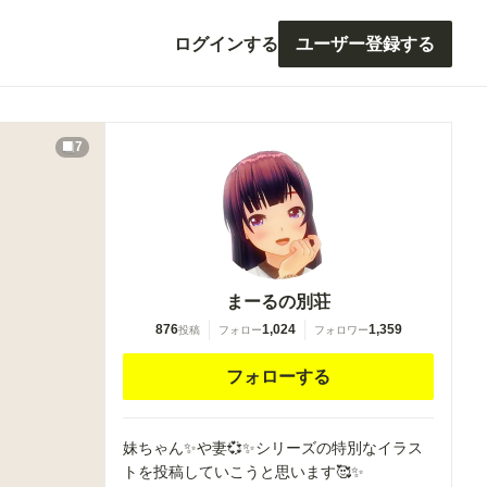
ログインする
ユーザー登録する
7
まーるの別荘
876
1,024
1,359
投稿
フォロー
フォロワー
フォローする
妹ちゃん✨や妻💞✨シリーズの特別なイラス
トを投稿していこうと思います🥰✨