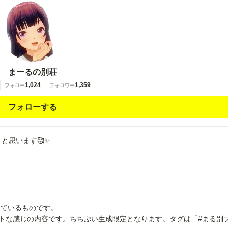
まーるの別荘
1,024
1,359
フォロー
フォロワー
フォローする
と思います🥰✨
しているものです。
ライトな感じの内容です。ちちぷい生成限定となります。タグは「#まる別