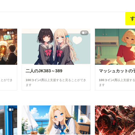
す
10
7
二人のJK383～389
マッシュカットの子✨
ことができ
100コイン/月
以上支援すると見ることができ
100コイン/月
以上支援す
ます
ます
6