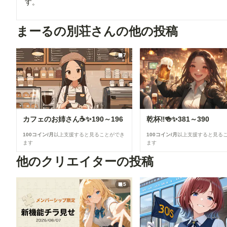
す。
まーるの別荘さんの他の投稿
7
カフェのお姉さん☕✨190～196
乾杯‼️🍻✨381～390
100コイン/月
以上支援すると見ることができ
100コイン/月
以上支援すると見る
ます
ます
他のクリエイターの投稿
5