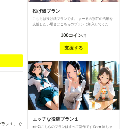
投げ銭プラン
こちらは投げ銭プランです。 まーるの別荘の活動を
支援したい場合はこちらのプランに加入してくださ
い。 毎週金曜日にわたしの投稿のまとめが投稿され
100コイン
ていますが、それ以外にこのプランで特別な投稿は
/月
ありません。
支援する
エッチな投稿プラン１
プラン１」で
■✨💞こちらのプランはすべて新作です💞✨■ 妹ちゃ