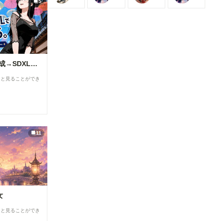
5
ズに生成を
できます
できます
できます
できます
カスタムノ
始められま
ード（画像
す！
１と画像５
②「解像度
の茶色のノ
を上げる」
ード） ・
の表示を最
ComfyUI-
適化 「解
openpose-
像度を上げ
editor
ChatGPTで背景合成→SDXLで仕上げる。私がよく使っている制作フロー
る」設定
URL：
を、対応し
https://gith
ると見ることができ
ているモデ
ub.com/hu
ルを選択し
chenlei/Co
た場合のみ
mfyUI-
表示するよ
openpose-
うに変更し
editor
ました。
Load
必要な設定
Openpose
11
だけが表示
JSON ・
されるた
comfyui_c
め、画面が
ontrolnet_
よりシンプ
aux URL：
ルで分かり
https://gith
やすくなっ
ub.com/Fa
ています。
nnovel16/
▼投稿機能
女
comfyui_c
関連 ●マン
ontrolnet_
ガテイスト
ると見ることができ
aux
選択時の案
Render