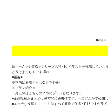
876
投稿
妹ちゃん✨や妻💞✨シリーズの特別なイラストを投稿していこう
どうぞよろしくです♪🥰✨
■重要■
基本的に着衣えっち💞✨です😆✨
＝プラン紹介＝
５月以降はこちらの２つのプランとなります。
■企画投稿おまとめ：基本的に過去作です。一度どこかで公開
■エッチな投稿１：こちらはすべて新作でR15・R18ですが