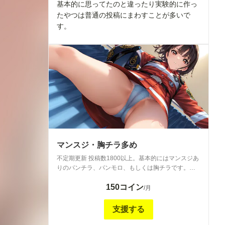
基本的に思ってたのと違ったり実験的に作っ
たやつは普通の投稿にまわすことが多いで
す。
マンスジ・胸チラ多め
不定期更新 投稿数1800以上。基本的にはマンスジあ
りのパンチラ、パンモロ、もしくは胸チラです。パ
ンチラはたまにスジなしもあります。
150コイン
/月
支援する