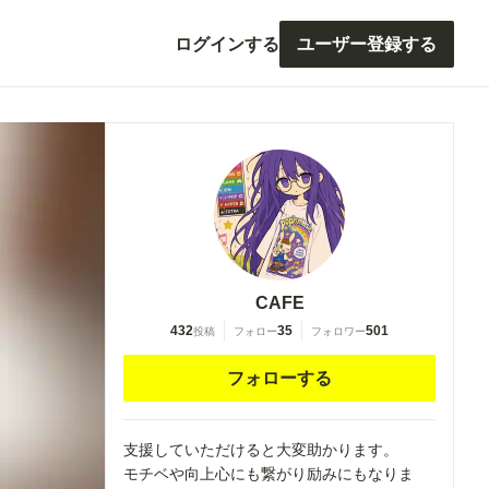
ログインする
ユーザー登録する
CAFE
432
35
501
投稿
フォロー
フォロワー
フォローする
支援していただけると大変助かります。
モチベや向上心にも繋がり励みにもなりま