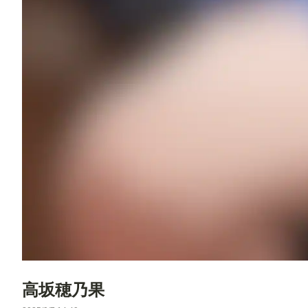
高坂穂乃果