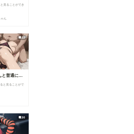
ると見ることができ
ちゃん
12
私は日中お義父さんと普通に過ごしてる・・。そういう事にした・・２(12枚）
すると見ることがで
30