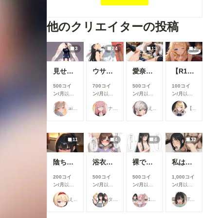
他のクリエイターの投稿
3
24
13
2
見せてくれる女の子
ウサギ耳とか
愛奈 変態先輩とラブラブ S-517
【R18】8月の投稿企画をひと足先に公開！
500コイ
700コイ
500コイ
100コイ
ン/月
以上
ン/月
以上
ン/月
以上
ン/月
以上
支援すると
支援すると
支援すると
支援すると
ailovepui
ナフリジェ
えるがるむ
【公式】ちちぷいちゃん
見ることが
見ることが
見ることが
見ることが
できます
できます
できます
できます
11
4
4
12
陰ちゃんに英才教育しよう！
浴衣で性行為を楽しむタワマン妻【柳井由花】編
裸でスポンサーを接待するアイドル【景清帆乃歌】編
私は日中お義父さんと普通に過ごしてる・・。そういう事にした・・２(12枚）
200コイ
500コイ
500コイ
1,000コイ
ン/月
以上
ン/月
以上
ン/月
以上
ン/月
以上
支援すると
支援すると
支援すると
支援すると
えーてぃーえふ
タワマン妻
17時からはアイドル！
Taka Kan
見ることが
見ることが
見ることが
見ることが
できます
できます
できます
できます