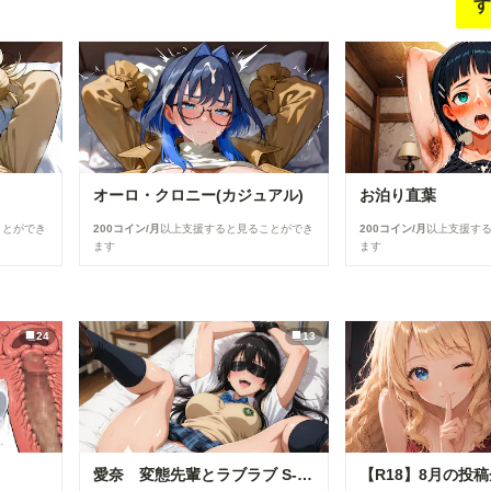
す
オーロ・クロニー(カジュアル)
お泊り直葉
ことができ
200コイン/月
以上支援すると見ることができ
200コイン/月
以上支援す
ます
ます
24
13
愛奈 変態先輩とラブラブ S-517