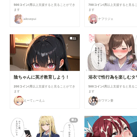
500コイン/月
以上支援すると見ることができ
700コイン/月
以上支援すると見る
ます
ます
ailovepui
ナフリジェ
11
陰ちゃんに英才教育しよう！
200コイン/月
以上支援すると見ることができ
500コイン/月
以上支援すると見る
ます
ます
えーてぃーえふ
タワマン妻
4