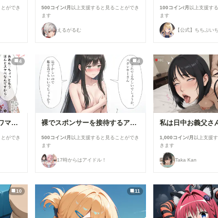
ことができ
500コイン/月
以上支援すると見ることができ
100コイン/月
以上支援す
ます
ます
えるがるむ
【公式】ちちぷい
4
4
浴衣で性行為を楽しむタワマン妻【柳井由花】編
裸でスポンサーを接待するアイドル【景清帆乃歌】編
ことができ
500コイン/月
以上支援すると見ることができ
1,000コイン/月
以上支援
ます
きます
17時からはアイドル！
Taka Kan
10
11