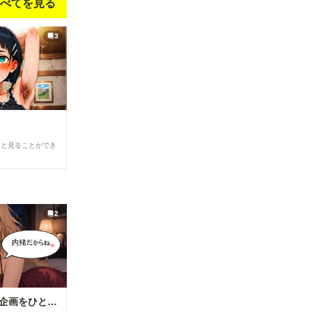
べてを見る
3
ると見ることができ
2
【R18】8月の投稿企画をひと足先に公開！