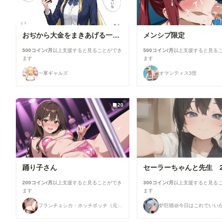
おぢから大金をまきあげる一軍ギャルズ【黒咲カレン】編
メンシプ限定
500コイン/月
以上支援すると見ることができ
500コイン/月
以上支援すると見る
ます
ます
一軍ギャルズ
オマンティス3世
20
踊り子さん
200コイン/月
以上支援すると見ることができ
300コイン/月
以上支援すると見る
ます
ます
フランチェシカ・ホッチポッチ（元ごった煮）
炉巨猫@今日はこれでいい