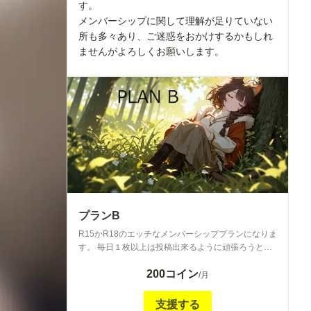
す。
メンバーシップに関して理解が足りていない
所も多々あり、ご迷惑をおかけするかもしれ
ませんがよろしくお願いします。
プランB
R15かR18のエッチなメンバーシッププランになりま
す。 毎日１枚以上は投稿出来るように頑張ろうと思
います。 慣れない点や不備があるかとは思いますが
200コイン
温かい目で見守って下さいませ。
/月
支援する