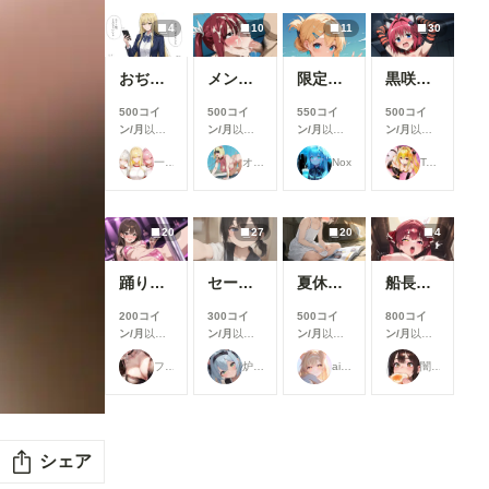
4
10
11
30
おぢから大金をまきあげる一軍ギャルズ【黒咲カレン】編
メンシプ限定
限定イラスト No.139
黒咲芽亜 猫ランジェリー③
500コイ
500コイ
550コイ
500コイ
ン/月
以上
ン/月
以上
ン/月
以上
ン/月
以上
支援すると
支援すると
支援すると
支援すると
一軍ギャルズ
オマンティス3世
Nox
TAIGA
見ることが
見ることが
見ることが
見ることが
できます
できます
できます
できます
20
27
20
4
踊り子さん
セーラーちゃんと先生 26-08-04
夏休みに覚えたこと
船長のズボズボおなにー♪
200コイ
300コイ
500コイ
800コイ
ン/月
以上
ン/月
以上
ン/月
以上
ン/月
以上
支援すると
支援すると
支援すると
支援すると
フランチェシカ・ホッチポッチ（元ごった煮）
炉巨猫@今日はこれでいいかな
ailovepui
闇の熊太郎
見ることが
見ることが
見ることが
見ることが
できます
できます
できます
できます
シェア