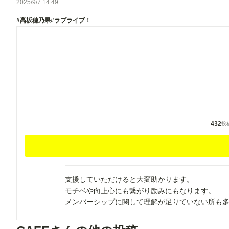
2025/9/7 14:49
#高坂穂乃果
#ラブライブ！
432
投
支援していただけると大変助かります。
モチベや向上心にも繋がり励みにもなります。
メンバーシップに関して理解が足りていない所も