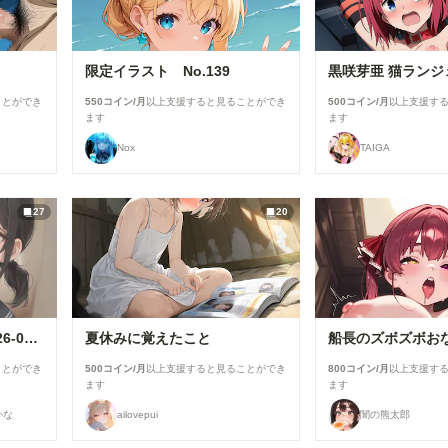
限定イラスト No.139
黒咲芽亜 猫ランジ
ことができ
550コイン/月
以上支援すると見ることができ
500コイン/月
以上支援す
ます
ます
Nox
TAIGA
27
20
セーラーちゃんと先生 26-08-04
夏休みに覚えたこと
船長のズボズボお
ことができ
500コイン/月
以上支援すると見ることができ
800コイン/月
以上支援す
ます
ます
かな
ailovepui
闇の熊太郎