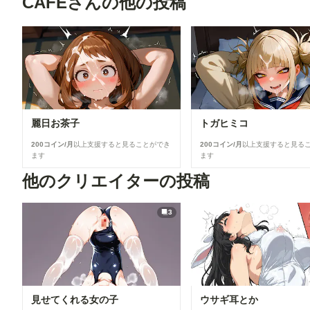
CAFEさんの他の投稿
麗日お茶子
トガヒミコ
200コイン/月
以上支援すると見ることができ
200コイン/月
以上支援すると見る
ます
ます
他のクリエイターの投稿
3
見せてくれる女の子
ウサギ耳とか