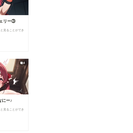
ェリー③
ると見ることができ
4
なにー♪
ると見ることができ