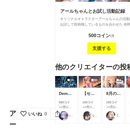
アールちゃんとお試し活動記録
オリジナルキャラクターアールちゃんの活動
お試しで投稿物しているものを合わせた 有
ンツプランになります。 基本的にアールち
500コイン
とR18画像に関しては有料になります。 ま
/月
関しては不定期投稿で行っています。
支援する
他のクリエイターの投
13
40
4
Demon girl clad in lightning
【センチ～if】沢渡ほのか：小学生時代②～交換日記～
8月の投稿企画をひと足先に公開！
580コイ
100コイ
100コイ
ン/月
以上
ン/月
以上
ン/月
以上
ア
支援すると
支援すると
支援すると
いいね
0
リンファ75
るんぽす
【公式】ちちぷいちゃん
見ることが
見ることが
見ることが
できます
できます
できます
ー