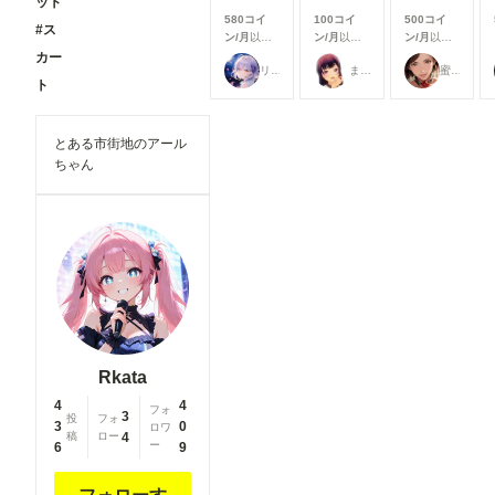
ット
追加より
580コイ
100コイ
500コイ
も、みなさ
#ス
ン/月
以上
ン/月
以上
ン/月
以上
んにより快
支援すると
支援すると
支援すると
カー
適にご利用
リンファ75
まーるの別荘
蜜華
見ることが
見ることが
見ることが
いただける
ト
できます
できます
できます
よう、使い
勝手や見や
すさを中心
とある市街地のアール
とした改善
ちゃん
を行いまし
た✨ ▼生
成機能関連
①生成画面
のモデル選
択UIを改善
生成時のモ
デル選択画
面を見直
し、よりモ
デルを選び
やすいUIに
Rkata
改善しまし
た。 利用
4
4
フォ
したいモデ
3
投
フォ
3
0
ロワ
ルを探しや
稿
ロー
4
ー
6
9
すくなり、
これまで以
上にスムー