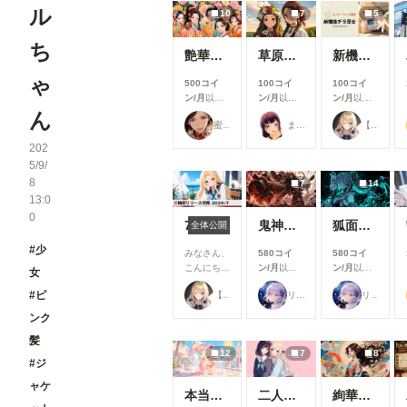
ル
10
7
5
ち
艶華媛綺 肆
草原少女155～161
新機能チラ見せ！#10
ゃ
500コイ
100コイ
100コイ
ン/月
以上
ン/月
以上
ン/月
以上
支援すると
支援すると
支援すると
ん
蜜華
まーるの別荘
【公式】ちちぷいちゃん
見ることが
見ることが
見ることが
できます
できます
できます
202
5/9/
8
7
14
13:0
0
7月リリース新機能情報
鬼神装甲・震天の金棒
狐面の忍者ガール
全体公開
#少
みなさん、
580コイ
580コイ
こんにち
ン/月
以上
ン/月
以上
女
は！🌟 今
支援すると
支援すると
#ピ
【公式】ちちぷいちゃん
リンファ75
リンファ75
回は、7月
見ることが
見ることが
に実施した
できます
できます
ンク
機能改善・
髪
アップデー
12
7
8
ト内容をご
#ジ
紹介しま
す！ 今月
ャケ
本当にアイスみたいに溶けている女の子
二人のJK362～368
絢華幻姫 壱
は新機能の