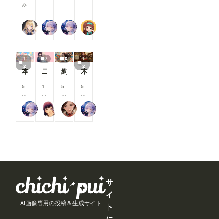
る
る
る
る
ト」「マン
み
コ
コ
コ
と
と
と
と
ガ」の切り
な
イ
イ
イ
見
見
見
見
替えができ
さ
ン
ン
ン
る
る
る
る
るようにな
【公式】ちちぷいちゃん
リンファ75
リンファ75
P.S.T.A.
ん
/
/
/
こ
こ
こ
こ
りました。
、
月
月
月
と
と
と
と
見たい作品
こ
以
以
以
が
が
が
が
だけを絞り
ん
上
上
上
で
で
で
で
込めるよう
1
7
8
1
に
支
支
支
き
き
き
き
になり、目
2
2
ち
援
援
援
本当にアイスみたいに溶けている女の子
二人のJK362～368
絢華幻姫 壱
木の枝の伝説剣
ま
ま
ま
ま
的の作品を
は
す
す
す
す
す
す
す
探しやすく
！
る
る
る
5
1
5
5
なっていま
🌟
と
と
と
8
0
0
8
す。 ▼そ
今
見
見
見
0
0
0
0
の他の改善
回
る
る
る
リンファ75
まーるの別荘
蜜華
リンファ75
コ
コ
コ
コ
・コメント
は
こ
こ
こ
イ
イ
イ
イ
内の外部
、
と
と
と
ン
ン
ン
ン
URLを開く
7
が
が
が
/
/
/
/
際に、確認
月
で
で
で
月
月
月
月
画面を表示
に
き
き
き
以
以
以
以
するように
実
ま
ま
ま
上
上
上
上
なりまし
施
す
す
す
支
支
支
支
た。 誤
し
援
援
援
援
って外部サ
た
す
す
す
す
サ
イトへ移動
機
る
る
る
る
してしまう
能
イ
と
と
と
と
ことを防
改
AI画像専用の投稿＆生成サイト
見
見
見
見
ト
ぎ、より安
善
る
る
る
る
心してご利
・