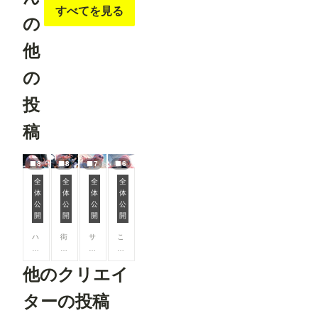
ご協力をお
すべてを見る
願いいたし
の
ます。 ▼
閲覧機能関
他
連 ①呪文
ありランキ
の
ングを80
位まで表示
「呪文あり
投
ランキン
グ」の表示
稿
件数を80
位まで拡大
しました。
8
8
7
6
投稿作品が
増えてきた
全
全
全
全
ことを受
体
体
体
体
潜入
ハンドガンで突入
サングラスと海
巨乳とスポーツブラ
け、より多
公
公
公
公
くの作品が
開
開
開
開
ランキング
に掲載さ
ハ
街
サ
こ
れ、多くの
ン
中
ン
ぼ
方の目に触
ド
に
グ
れ
れる機会が
他のクリエイ
ガ
ハ
ラ
そ
増えていま
ン
ン
ス
う
す✨ ②マ
を
ド
を
な
ターの投稿
ンガ作品ペ
構
ガ
か
胸
ージにおす
え
ン
け
を