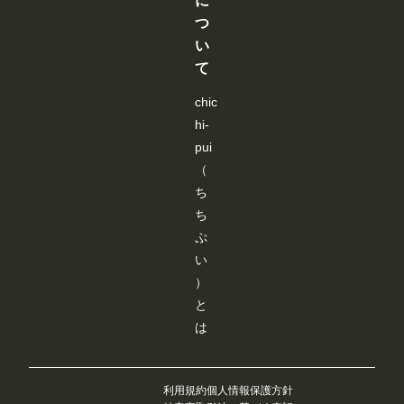
に
こ
こ
こ
こ
用いただけ
ア
と
と
と
と
つ
ます。 上
ッ
が
が
が
が
記以外に
プ
い
で
で
で
で
も、細かな
デ
き
き
き
き
改善や不具
て
ー
ま
ま
ま
ま
合修正を実
ト
す
す
す
す
施していま
内
chic
す。 今後
容
もみなさん
hi-
を
にとって
ご
pui
「使いやす
紹
く！」「楽
（
介
しく！」利
し
ち
用できるサ
ま
イトを目指
す
ち
して、継続
！
ぷ
的に改善を
今
進めてまい
月
い
ります。✨
は
）
新
機
と
能
は
の
追
加
よ
り
利用規約
個人情報保護方針
も