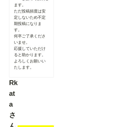
内を追加
ます。
作品投稿時
ただ投稿頻度は安
に「マン
ガ」テイス
定しないため不定
トを選択し
期投稿になりま
た際、投稿
す。
に関する注
意事項を表
何卒ご了承くださ
示するよう
いませ。
になりまし
た。 セリ
応援していただけ
フなどの文
ると助かります。
字が崩れて
よろしくお願いい
読めない作
品について
たします。
は、「イラ
スト」カテ
ゴリでの投
Rk
稿をご検討
いただくよ
at
うお願いし
ています。
より多くの
a
方に読みや
すいマンガ
さ
作品を楽し
んでいただ
ん
けるよう、