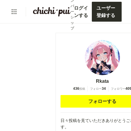
ン
バ
ログイ
ユーザー
ー
ンする
登録する
シ
ッ
プ
Rkata
436
34
40
投稿
フォロー
フォロワー
フォローする
日々投稿を見ていただきありがとうご
す。