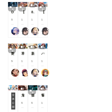
すめユーザ
て
で
て
抑
1
4
4
4
ーを表示
探
突
海
え
3
0
0
マンガ作品
Demon girl clad in lightning
【センチ～if】沢渡ほのか：小学生時代②～交換日記～
8月の投稿企画をひと足先に公開！
【センチ～if】沢渡ほのか：小〇生時代①
索
入
を
る
ページに、
す
す
楽
ス
おすすめユ
る
る
し
ポ
5
1
1
1
ーザーを表
少
少
む
ー
8
0
0
0
示するよう
女
女
少
ツ
0
0
0
0
になりまし
リンファ75
るんぽす
【公式】ちちぷいちゃん
るんぽす
女
ブ
コ
コ
コ
コ
た。 お気
ラ
イ
イ
イ
イ
に入りのク
を
ン
ン
ン
ン
リエイター
着
/
/
/
/
を見つけた
1
7
5
6
た
月
月
月
月
り、新しい
0
少
以
以
以
以
艶華媛綺 肆
草原少女155～161
新機能チラ見せ！#10
バスガイド
マンガ作品
女
上
上
上
上
との出会い
支
支
支
支
5
1
1
1
にぜひご活
援
援
援
援
0
0
0
0
用ください
す
す
す
す
0
0
0
0
📖 ▼メン
る
る
る
る
蜜華
まーるの別荘
【公式】ちちぷいちゃん
P.S.T.A.
コ
コ
コ
コ
バーシップ
と
と
と
と
イ
イ
イ
イ
関連 ●タグ
見
見
見
見
ン
ン
ン
ン
ページにテ
る
る
る
る
/
/
/
/
イスト切り
こ
こ
こ
こ
7
1
6
月
月
月
月
替えを追加
と
と
と
と
4
以
以
以
以
メンバーシ
鬼神装甲・震天の金棒
狐面の忍者ガール
誓いのキス
全
が
が
が
が
上
上
上
上
ップのタグ
体
で
で
で
で
7月リリース新機能情報
支
支
支
支
ページで、
公
5
5
1
き
き
き
き
援
援
援
援
「イラス
開
8
8
0
ま
ま
ま
ま
す
す
す
す
ト」「フォ
0
0
0
す
す
す
す