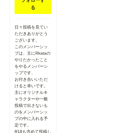
フォローす
ズに生成を
る
始められま
す！
②「解像度
を上げる」
の表示を最
日々投稿を見てい
適化 「解
ただきありがとう
像度を上げ
ございます。
る」設定
を、対応し
このメンバーシッ
ているモデ
プは、主にRkataの
ルを選択し
やりたかったこと
た場合のみ
表示するよ
をやるメンバーシ
うに変更し
ップです、
ました。
必要な設定
お付き合いいただ
だけが表示
けると幸いです。
されるた
主にオリジナルキ
め、画面が
よりシンプ
ャラクターや一般
ルで分かり
投稿で出さないも
やすくなっ
のをメンバーシッ
ています。
▼投稿機能
プの中に入れる予
関連 ●マン
定です。
ガテイスト
選択時の案
R18も含めて投稿し