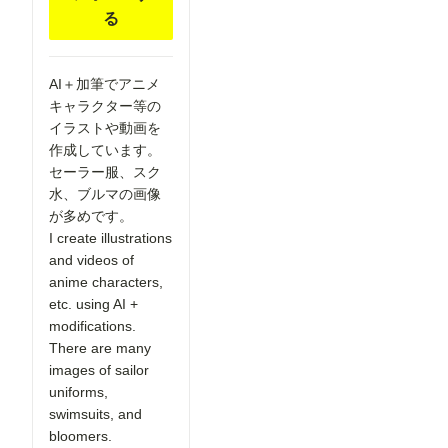
ガ」テイス
る
トを選択し
OpenPose
た際、投稿
Pose
に関する注
※「Load
意事項を表
ControlNet
AI＋加筆でアニメ
示するよう
Model」
になりまし
キャラクター等の
「Apply
た。 セリ
ControlNet
イラストや動画を
フなどの文
」は
作成しています。
字が崩れて
ConfyUI標
読めない作
セーラー服、スク
準のノード
品について
です。 -----
水、ブルマの画像
は、「イラ
----------------
が多めです。
スト」カテ
----------------
ゴリでの投
I create illustrations
----------------
稿をご検討
----------------
and videos of
いただくよ
----------------
うお願いし
anime characters,
----------- 画
ています。
像２の様
etc. using AI +
より多くの
に、
modifications.
方に読みや
「Load
すいマンガ
There are many
Openpose
作品を楽し
JSON」を
images of sailor
んでいただ
右クリック
uniforms,
けるよう、
して表示さ
ご協力をお
swimsuits, and
れるメニュ
願いいたし
ーから、
bloomers.
ます。 ▼
「Open in