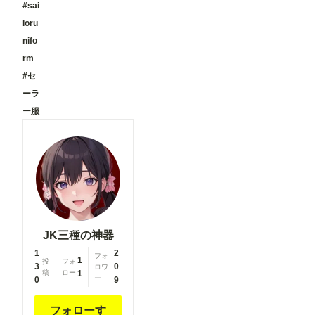
#sai
②「解像度
の茶色のノ
を上げる」
ード） ・
loru
の表示を最
ComfyUI-
適化 「解
nifo
openpose-
像度を上げ
editor
rm
る」設定
URL：
を、対応し
#セ
https://gith
ているモデ
ub.com/hu
ーラ
ルを選択し
chenlei/Co
た場合のみ
ー服
mfyUI-
表示するよ
openpose-
うに変更し
editor
ました。
Load
必要な設定
Openpose
だけが表示
JSON ・
されるた
comfyui_c
め、画面が
ontrolnet_
よりシンプ
aux URL：
ルで分かり
https://gith
やすくなっ
ub.com/Fa
ています。
JK三種の神器
nnovel16/
▼投稿機能
comfyui_c
1
2
関連 ●マン
フォ
ontrolnet_
1
投
フォ
ガテイスト
3
0
ロワ
aux
稿
ロー
1
選択時の案
ー
0
9
Render
内を追加
Pose
作品投稿時
JSON
フォローす
に「マン
(Human)