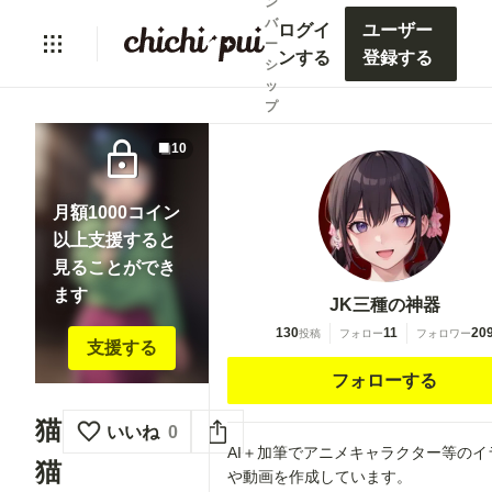
ン
バ
ログイ
ユーザー
ー
ンする
登録する
シ
ッ
プ
lock
10
月額1000コイン
以上支援すると
見ることができ
ます
JK三種の神器
130
11
20
投稿
フォロー
フォロワー
支援する
フォローする
猫
いいね
0
AI＋加筆でアニメキャラクター等のイ
猫
や動画を作成しています。