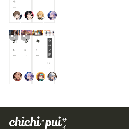
る
る
る
る
先
も、細かな
コ
コ
コ
能
表示され
と
と
と
と
日
改善や不具
イ
イ
イ
改
ず、何もで
見
見
見
見
、
合修正を実
ン
ン
ン
善
きなく成っ
る
る
る
る
２２（にゃんにゃん）
ukkripp
尾藤みそぎ
リンファ75
C
施していま
/
/
/
・
てしまいま
こ
こ
こ
こ
o
す。 今後
月
月
月
ア
す。 抜
と
と
と
と
mf
もみなさん
以
以
以
ッ
けるには、
が
が
が
が
y
にとって
上
上
上
プ
ComfyUIの
で
で
で
で
1
1
6
UI
「使いやす
支
支
支
デ
ブラウザ画
き
き
き
き
4
1
に
く！」「楽
援
援
援
ー
幻写麗華 壱
夕空の星便配達少女
キャンプ
面を閉じる
全
ま
ま
ま
ま
O
しく！」利
す
す
す
ト
しかありま
体
す
す
す
す
#うちの子投稿者相関図 2026/5/14 0:00~2026/
p
用できるサ
る
る
る
内
せん。 ワ
5
5
1
公
e
イトを目指
と
と
と
容
ークフロー
0
8
0
開
n
して、継続
見
見
見
を
に戻った
0
0
0
P
的に改善を
る
る
る
ご
ht
ら、「json
コ
コ
コ
os
進めてまい
こ
こ
こ
紹
tp
str」欄に
イ
イ
イ
e
ります。✨
と
と
と
介
s:/
編集後のデ
ン
ン
ン
E
が
が
が
蜜華
リンファ75
P.S.T.A.
Kamenashi(多忙)
し
/w
ーターが書
/
/
/
dit
で
で
で
ま
w
き込まれて
月
月
月
or
き
き
き
す
w.
いますの
以
以
以
を
ま
ま
ま
！
ch
で、一度コ
上
上
上
導
す
す
す
今
ic
ピーして上
支
支
支
入
月
hi-
書きして下
援
援
援
し
は
p
さい（重
す
す
す
よ
新
ui.
要）。
る
る
る
う
機
co
「json
と
と
と
と
能
m/
str」欄を
見
見
見
サ
巧
の
ev
選択して、
る
る
る
イ
く
追
e
Ctrl+a、
こ
こ
こ