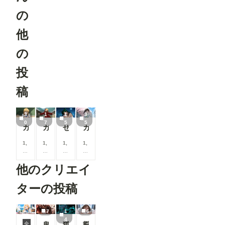
ページに、
を保存して
の
おすすめユ
おけば、次
ーザーを表
回から問題
示するよう
他
なく使えま
になりまし
す。 な
た。 お気
お、
の
に入りのク
ComfyUIの
リエイター
サーバーを
を見つけた
投
再起動する
り、新しい
までは、情
マンガ作品
報が保持さ
稿
との出会い
れる様です
にぜひご活
ので、その
用ください
間は空欄で
3
1
1
3
📖 ▼メン
も使えま
0
7
5
5
バーシップ
ガブちゃんにいろいろ着せてみた / Gabby in various outfits
ガブちゃん / Gabby
せつなにいろいろ着せてみた / Setsuna in various outfits / 穿着不同服装的 Setsuna
カナヲにいろいろ着せてみた / Kanao in various outfits
す。 ---------
関連 ●タグ
----------------
ページにテ
1,
1,
1,
1,
----------------
イスト切り
0
0
0
0
----------------
替えを追加
0
0
0
0
----------------
メンバーシ
他のクリエイ
0
0
0
0
----------------
ップのタグ
コ
コ
コ
コ
------- 画像
ページで、
イ
イ
イ
イ
３：「SD-
ターの投稿
「イラス
ン
ン
ン
ン
WEBUI-
ト」「フォ
/
/
/
/
OPENPO
ト」「マン
月
月
月
月
SE-
7
1
6
ガ」の切り
以
以
以
以
EDITER 」
4
替えができ
鬼神装甲・震天の金棒
狐面の忍者ガール
誓いのキス
上
上
上
上
全
が起動しま