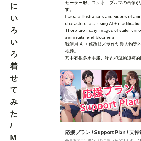
セーラー服、スク水、ブルマの画像が
に
す。
い
I create illustrations and videos of an
characters, etc. using AI + modificatio
ろ
There are many images of sailor unif
swimsuits, and bloomers.
い
我使用 AI + 修改技术制作动漫人物等
视频。
ろ
其中有很多水手服、泳衣和運動短褲的
着
せ
て
み
た
/
応援プラン / Support Plan / 支
M
会員限定コンテンツをご覧いただけます。 Mem