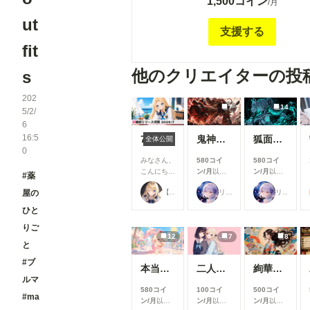
1,500コイン
plan is for those who support me further
/月
计划相同。 本计划适用于进一步支持我的人
ut
支援する
fit
他のクリエイターの投
s
202
7
14
5/2/
6
16:5
7月リリース新機能情報
鬼神装甲・震天の金棒
狐面の忍者ガール
全体公開
0
みなさん、
580コイ
580コイ
こんにち
ン/月
以上
ン/月
以上
#薬
は！🌟 今
支援すると
支援すると
【公式】ちちぷいちゃん
リンファ75
リンファ75
屋の
回は、7月
見ることが
見ることが
に実施した
できます
できます
ひと
機能改善・
アップデー
りご
12
7
8
ト内容をご
と
紹介しま
す！ 今月
#ブ
本当にアイスみたいに溶けている女の子
二人のJK362～368
絢華幻姫 壱
は新機能の
ルマ
追加より
580コイ
100コイ
500コイ
も、みなさ
#ma
ン/月
以上
ン/月
以上
ン/月
以上
んにより快