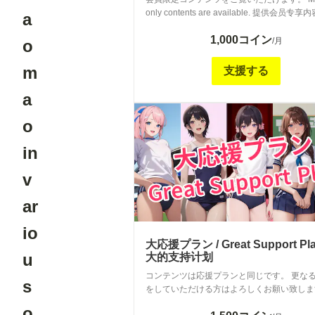
only contents are available. 提供会员专享
a
1,000コイン
/月
o
m
支援する
a
o
in
v
ar
io
大応援プラン / Great Support Pla
u
大的支持计划
コンテンツは応援プランと同じです。 更な
s
をしていただける方はよろしくお願い致しま
Contents are the same as the Support Plan. 
o