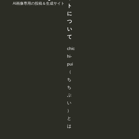
行
AI画像専用の投稿＆生成サイト
加
nt
Ctrl+c、
と
と
と
ト
か
よ
s/
Ctrl+v を順
が
が
が
な
に
り
us
に実行 ※
で
で
で
い
も
er
上書きしな
き
き
き
つ
と
、
-
いと、編集
ま
ま
ま
聞
い
み
ev
前のデータ
す
す
す
き
な
e
ーで処理さ
て
、
さ
nt
れます。 --
い
ん
s/
----------------
ろ
chic
に
0
----------------
い
よ
7
----------------
hi-
ろ
り
a
----------------
試
快
9
pui
----------------
し
適
a
--------------
（
た
に
3
画像４：実
結
ご
b
行例です。
ち
果
利
6-
そこまで追
ち
、
用
2
従してくれ
下
い
9
ませんねｗ
ぷ
記
た
4
Openpose
の
い
だ
9-
用のモデル
カ
け
4
を変更すれ
）
ス
る
7
ば変わるか
タ
と
よ
1
も知れませ
ム
う
2-
ん。 ---------
は
ノ
、
8
----------------
ー
使
9
----------------
ド
い
3
----------------