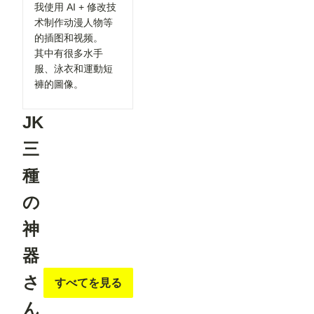
閲覧機能関
我使用 AI + 修改技
Openpose
連 ①呪文
Editer」ク
术制作动漫人物等
ありランキ
リックしま
的插图和视频。
ングを80
す。 ※画
位まで表示
其中有很多水手
像では抜け
「呪文あり
ています
服、泳衣和運動短
ランキン
が、先に
褲的圖像。
グ」の表示
「json
件数を80
str」欄
位まで拡大
に、Pose
JK
しました。
Keypoint
投稿作品が
のJSON形
増えてきた
三
式のデータ
ことを受
ーを書き込
け、より多
む必要があ
種
くの作品が
ります（重
ランキング
要 JSON
に掲載さ
の
形式のデー
れ、多くの
ターの作成
方の目に触
方法は「お
神
れる機会が
まけ」
増えていま
で）。
器
す✨ ②マ
初めて使う
ンガ作品ペ
時は注意し
ージにおす
さ
て下さい。
すべてを見る
すめユーザ
一度書き
ーを表示
込んで、ワ
ん
マンガ作品
ークフロー