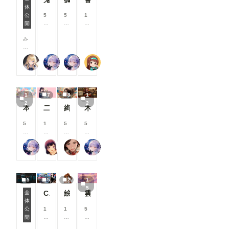
るようにな
支
支
支
支
体
す。 JSON
7月リリース新機能情報
りました。
援
援
援
援
公
5
5
1
データーを
見たい作品
す
す
す
す
開
8
8
0
基に棒人間
だけを絞り
る
る
る
る
0
0
0
が表示され
込めるよう
み
と
と
と
と
コ
コ
コ
ますので、
になり、目
な
見
見
見
見
イ
イ
イ
編集しま
的の作品を
さ
る
る
る
る
ン
ン
ン
す。 編集
探しやすく
【公式】ちちぷいちゃん
リンファ75
リンファ75
P.S.T.A.
ん
こ
こ
こ
こ
/
/
/
後、
なっていま
、
と
と
と
と
月
月
月
「ControlN
す。 ▼そ
こ
が
が
が
が
以
以
以
etにポーズ
の他の改善
ん
で
で
で
で
上
上
上
を送信」ク
・コメント
1
7
8
1
に
き
き
き
き
支
支
支
リックする
内の外部
2
2
ち
ま
ま
ま
ま
援
援
援
と「SD-
本当にアイスみたいに溶けている女の子
二人のJK362～368
絢華幻姫 壱
木の枝の伝説剣
URLを開く
は
す
す
す
す
す
す
す
WEBUI-
際に、確認
！
る
る
る
OPENPO
5
1
5
5
画面を表示
🌟
と
と
と
SE-
8
0
0
8
するように
今
見
見
見
EDITER」
0
0
0
0
なりまし
回
る
る
る
が終了し、
リンファ75
まーるの別荘
蜜華
リンファ75
コ
コ
コ
コ
た。 誤
は
こ
こ
こ
ワークフロ
イ
イ
イ
イ
って外部サ
、
と
と
と
ーに戻りま
ン
ン
ン
ン
イトへ移動
7
が
が
が
す。 ※先
/
/
/
/
してしまう
月
で
で
で
にJSONデ
5
5
2
1
月
月
月
月
ことを防
に
き
き
き
ーターを書
5
以
以
以
以
ぎ、より安
ChatGPTで背景合成→SDXLで仕上げる。私がよく使っている制作フロー
絵柄指定プロンプト【第三弾】
雲の道を歩く見習い配達員
全
実
ま
ま
ま
き込まない
上
上
上
上
心してご利
体
施
す
す
す
と、
ComfyUIでOpen Pose Editorを使う
支
支
支
支
用いただけ
公
1
1
5
し
「ControlN
援
援
援
援
ます。 上
開
0
0
8
た
etにポーズ
す
す
す
す
記以外に
0
0
0
機
を送信」が