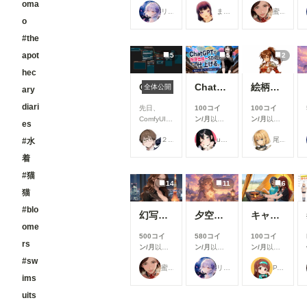
支援すると
支援すると
支援すると
oma
適にご利用
リンファ75
まーるの別荘
蜜華
見ることが
見ることが
見ることが
いただける
o
できます
できます
できます
よう、使い
#the
勝手や見や
すさを中心
apot
5
5
2
とした改善
を行いまし
hec
た✨ ▼生
ComfyUIでOpen Pose Editorを使う
ChatGPTで背景合成→SDXLで仕上げる。私がよく使っている制作フロー
絵柄指定プロンプト【第三弾】
全体公開
ary
成機能関連
①生成画面
diari
先日、
100コイ
100コイ
のモデル選
ComfyUIに
ン/月
以上
ン/月
以上
es
択UIを改善
Open
支援すると
支援すると
生成時のモ
２２（にゃんにゃん）
ukkripp
尾藤みそぎ
#水
Pose
見ることが
見ることが
デル選択画
Editorを導
できます
できます
着
面を見直
入しようと
し、よりモ
巧く行かな
#猫
デルを選び
14
11
6
いと聞き、
やすいUIに
猫
いろいろ試
改善しまし
した結果、
#blo
た。 利用
幻写麗華 壱
夕空の星便配達少女
キャンプ
下記のカス
したいモデ
ome
タムノード
ルを探しや
500コイ
580コイ
100コイ
が使えまし
rs
すくなり、
ン/月
以上
ン/月
以上
ン/月
以上
たので、報
これまで以
支援すると
支援すると
支援すると
#sw
告です。
蜜華
リンファ75
P.S.T.A.
上にスムー
見ることが
見ることが
見ることが
今回使った
ims
ズに生成を
できます
できます
できます
カスタムノ
始められま
ード（画像
uits
す！
１と画像５