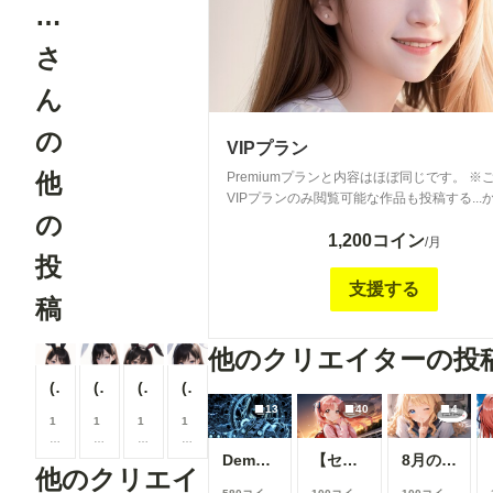
…
さ
ん
の
VIPプラン
他
Premiumプランと内容はほぼ同じです。 ※
VIPプランのみ閲覧可能な作品も投稿する...
の
す。 要は、より支援頂ける方向けのプラン
1,200コイン
す。
/月
投
支援する
稿
他のクリエイターの投
(Lite)AI女子
(Lite)AI女子
(Lite)AI女子
(Lite)AI女子
13
40
4
1
1
1
1
0
0
0
0
0
0
0
0
Demon girl clad in lightning
【センチ～if】沢渡ほのか：小学生時代②～交換日記～
8月の投稿企画をひと足先に公開！
他のクリエイ
コ
コ
コ
コ
イ
イ
イ
イ