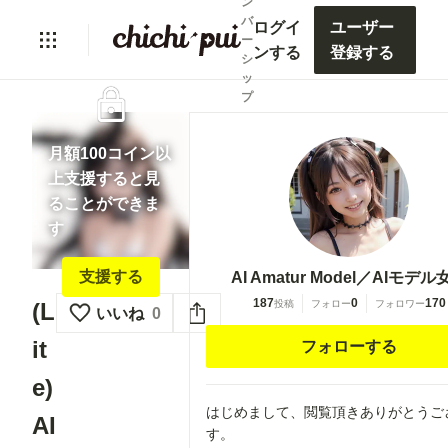
ン
バ
ログイ
ユーザー
ー
ンする
登録する
シ
ッ
lock
プ
月額100コイン以
上支援すると見
ることができま
す
支援する
AI Amatur Model／AIモデル
187
0
170
投稿
フォロー
フォロワー
(L
いいね
0
it
フォローする
e)
はじめまして、閲覧頂きありがとうご
AI
す。