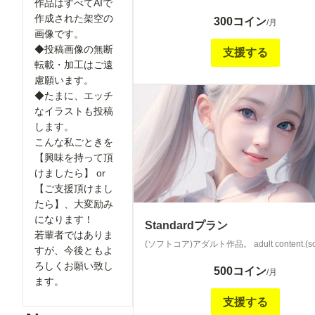
作品はすべてAIで
作成された架空の
300コイン
/月
画像です。
◆投稿画像の無断
支援する
転載・加工はご遠
慮願います。
◆たまに、エッチ
なイラストも投稿
します。
こんな私ごときを
【興味を持って頂
けましたら】 or
【ご支援頂けまし
たら】、大変励み
になります！
Standardプラン
若輩者ではありま
(ソフトコア)アダルト作品。 adult content.(sof
すが、今後ともよ
ろしくお願い致し
500コイン
/月
ます。
支援する