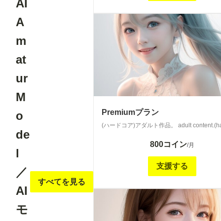
AI
A
m
at
ur
M
Premiumプラン
o
(ハードコア)アダルト作品。 adult content.(har
de
800コイン
/月
l
支援する
／
すべてを見る
AI
モ