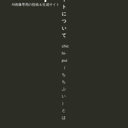
と
と
と
と
た。 利用
改
AI画像専用の投稿＆生成サイト
見
見
見
見
ト
したいモデ
善
る
る
る
る
ルを探しや
・
に
こ
こ
こ
こ
すくなり、
ア
と
と
と
と
つ
これまで以
ッ
が
が
が
が
上にスムー
プ
い
で
で
で
で
ズに生成を
デ
き
き
き
き
始められま
て
ー
ま
ま
ま
ま
す！
ト
す
す
す
す
②「解像度
内
chic
を上げる」
容
の表示を最
hi-
を
適化 「解
ご
pui
像度を上げ
紹
る」設定
（
介
を、対応し
し
ち
ているモデ
ま
ルを選択し
す
ち
た場合のみ
！
ぷ
表示するよ
今
うに変更し
月
い
ました。
は
）
必要な設定
新
だけが表示
機
と
されるた
能
め、画面が
は
の
よりシンプ
追
ルで分かり
加