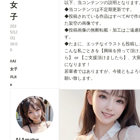
以下、当コンテンツの説明となります
女
◆当コンテンツは不定期更新です。
子
◆投稿されている作品はすべてAIで作
た架空の画像です。
202
◆投稿画像の無断転載・加工はご遠慮
5/12
す。
/31
◆たまに、エッチなイラストも投稿し
16:0
0
こんな私ごときを【興味を持って頂け
ら】 or 【ご支援頂けましたら】、大
#AI
になります！
女子
若輩者ではありますが、今後ともよろ
#Lit
願い致します。
e
AI Amatur