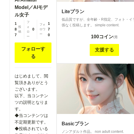
Model／AIモデ
Liteプラン
ル女子
低品質ですが、全年齢・R指定、フォト・イ
フ
1
1
フォ
係なく投稿します。 simple content.
投
ォ
8
0
7
ロワ
稿
ロ
ー
7
0
100コイン
ー
/月
フォローす
支援する
る
はじめまして、閲
覧頂きありがとう
ございます。
以下、当コンテン
ツの説明となりま
す。
◆当コンテンツは
不定期更新です。
Basicプラン
◆投稿されている
ノンアダルト作品。 non adult content.