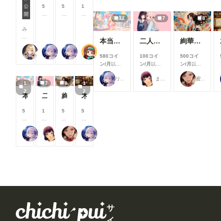
7月リリース新機能情報
支
支
支
支
機能改善・
公
5
5
1
き
き
き
き
援
援
援
援
アップデー
開
8
8
0
ま
ま
ま
ま
12
7
8
す
す
す
す
ト内容をご
0
0
0
す
す
す
す
る
る
る
る
紹介しま
み
コ
コ
コ
と
と
と
と
す！ 今月
な
イ
イ
イ
本当にアイスみたいに溶けている女の子
二人のJK362～368
絢華幻姫 壱
見
見
見
見
は新機能の
さ
ン
ン
ン
る
る
る
る
追加より
【公式】ちちぷいちゃん
リンファ75
リンファ75
P.S.T.A.
ん
/
/
/
580コイ
100コイ
500コイ
こ
こ
こ
こ
も、みなさ
、
月
月
月
ン/月
以上
ン/月
以上
ン/月
以上
と
と
と
と
んにより快
こ
以
以
以
支援すると
支援すると
支援すると
が
が
が
が
適にご利用
ん
上
上
上
リンファ75
まーるの別荘
蜜華
見ることが
見ることが
見ることが
で
で
で
で
いただける
1
7
8
1
に
支
支
支
できます
できます
できます
き
き
き
き
よう、使い
2
2
ち
援
援
援
本当にアイスみたいに溶けている女の子
二人のJK362～368
絢華幻姫 壱
木の枝の伝説剣
ま
ま
ま
ま
勝手や見や
は
す
す
す
す
す
す
す
すさを中心
！
る
る
る
5
1
5
5
とした改善
🌟
と
と
と
8
0
0
8
を行いまし
今
見
見
見
0
0
0
0
た✨ ▼生
回
る
る
る
リンファ75
まーるの別荘
蜜華
リンファ75
コ
コ
コ
コ
成機能関連
は
こ
こ
こ
イ
イ
イ
イ
①生成画面
、
と
と
と
ン
ン
ン
ン
のモデル選
7
が
が
が
/
/
/
/
択UIを改善
月
で
で
で
月
月
月
月
生成時のモ
に
き
き
き
以
以
以
以
デル選択画
実
ま
ま
ま
上
上
上
上
面を見直
施
す
す
す
支
支
支
支
し、よりモ
し
援
援
援
援
デルを選び
た
す
す
す
す
サ
やすいUIに
機
る
る
る
る
改善しまし
能
イ