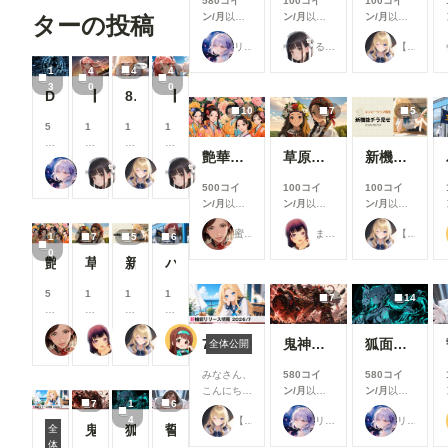
580コイ
100コイ
100コイ
ン
ン
ン
ン
ン/月
以上
ン/月
以上
ン/月
以上
ターの投稿
/
/
/
/
支援すると
支援すると
支援すると
月
月
月
月
リンファ75
るんぽす
【公式】ちちぷいちゃん
見ることが
見ることが
見ることが
以
以
以
以
できます
できます
できます
1
4
4
4
上
上
上
上
3
0
0
Demon girl clad in lightning
【センチ～if】沢渡ほのか：小学生時代②～交換日記～
8月の投稿企画をひと足先に公開！
【センチ～if】沢渡ほのか：小〇生時代①
支
支
支
支
援
援
援
援
10
7
5
す
す
す
す
5
1
1
1
る
る
る
る
8
0
0
0
艶華媛綺 肆
草原少女155～161
新機能チラ見せ！#10
と
と
と
と
0
0
0
0
リンファ75
るんぽす
【公式】ちちぷいちゃん
るんぽす
見
見
見
見
コ
コ
コ
コ
500コイ
100コイ
100コイ
る
る
る
る
イ
イ
イ
イ
ン/月
以上
ン/月
以上
ン/月
以上
こ
こ
こ
こ
ン
ン
ン
ン
支援すると
支援すると
支援すると
と
と
と
と
/
/
/
/
蜜華
まーるの別荘
【公式】ちちぷいちゃん
見ることが
見ることが
見ることが
1
7
5
6
が
が
が
が
月
月
月
月
できます
できます
できます
0
で
で
で
で
以
以
以
以
艶華媛綺 肆
草原少女155～161
新機能チラ見せ！#10
バスガイド
き
き
き
き
上
上
上
上
ま
ま
ま
ま
支
支
支
支
5
1
1
1
7
14
す
す
す
す
援
援
援
援
0
0
0
0
す
す
す
す
0
0
0
0
る
る
る
る
蜜華
まーるの別荘
【公式】ちちぷいちゃん
P.S.T.A.
コ
コ
コ
コ
7月リリース新機能情報
鬼神装甲・震天の金棒
狐面の忍者ガール
全体公開
と
と
と
と
イ
イ
イ
イ
見
見
見
見
ン
ン
ン
ン
みなさん、
580コイ
580コイ
る
る
る
る
/
/
/
/
こんにち
ン/月
以上
ン/月
以上
こ
こ
こ
こ
7
1
6
月
月
月
月
は！🌟 今
支援すると
支援すると
と
と
と
と
4
【公式】ちちぷいちゃん
リンファ75
リンファ75
以
以
以
以
回は、7月
見ることが
見ることが
鬼神装甲・震天の金棒
狐面の忍者ガール
誓いのキス
全
が
が
が
が
上
上
上
上
に実施した
できます
できます
体
で
で
で
で