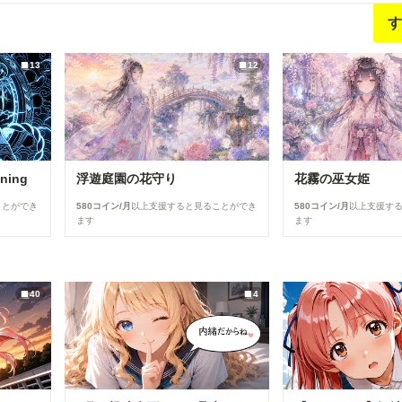
す
13
12
tning
浮遊庭園の花守り
花霧の巫女姫
ことができ
580コイン/月
以上支援すると見ることができ
580コイン/月
以上支援す
ます
ます
40
4