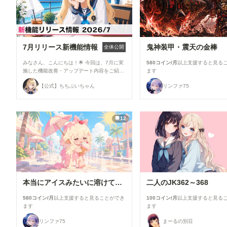
7月リリース新機能情報
鬼神装甲・震天の金棒
全体公開
みなさん、こんにちは！🌟 今回は、7月に実
580コイン/月
以上支援すると見る
施した機能改善・アップデート内容をご紹介
ます
します！ 今月は新機能の追加よりも、みな
【公式】ちちぷいちゃん
リンファ75
さんにより快適にご利用いただけるよう、使
い勝手や見やすさを中心とした改善を行いま
した✨ ▼生成機能関連 ①生成画面のモデル
選択UIを改善 生成時のモデル選択画面を見
12
直し、よりモデルを選びやすいUIに改善しま
した。 利用したいモデルを探しやすくな
り、これまで以上にスムーズに生成を始めら
れます！ ②「解像度を上げる」の表示を最
適化 「解像度を上げる」設定を、対応して
いるモデルを選択した場合のみ表示するよう
に変更しました。 必要な設定だけが表示さ
れるため、画面がよりシンプルで分かりやす
本当にアイスみたいに溶けている女の子
二人のJK362～368
くなっています。 ▼投稿機能関連 ●マンガテ
イスト選択時の案内を追加 作品投稿時に
580コイン/月
以上支援すると見ることができ
100コイン/月
以上支援すると見る
「マンガ」テイストを選択した際、投稿に関
ます
ます
する注意事項を表示するようになりました。
セリフなどの文字が崩れて読めない作品につ
リンファ75
まーるの別荘
いては、「イラスト」カテゴリでの投稿をご