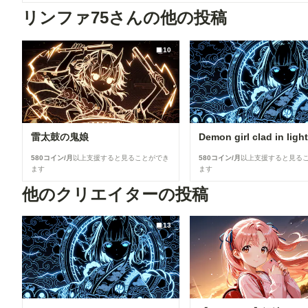
リンファ75さんの他の投稿
10
雷太鼓の鬼娘
Demon girl clad in ligh
580コイン/月
以上支援すると見ることができ
580コイン/月
以上支援すると見る
ます
ます
他のクリエイターの投稿
13