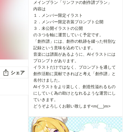
メインプラン「リンファの創作譜プラン」
内容は
１．メンバー限定イラスト
２．メンバー限定衣装プロンプト公開
３．未公開イラストの公開
の３つを軸に運営していく予定です。
「創作譜」には、創作の軌跡を綴った特別な
記録という意味を込めています。
音楽には譜面があるように、AIイラストには
プロンプトがあります。
イラストだけではなく、プロンプトを通して
シェア
創作活動に貢献できればと考え「創作譜」と
名付けました。
AIイラストをより楽しく、創造性溢れるもの
にしていく為の助けとなれるような運営にし
ていきます。
どうぞよろしくお願い致します<m(__)m>