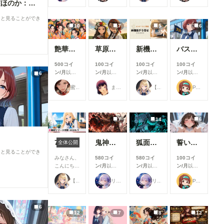
【センチ～if】沢渡ほのか：小〇生時代①
できます
できます
できます
できます
ると見ることができ
10
7
5
6
艶華媛綺 肆
草原少女155～161
新機能チラ見せ！#10
バスガイド
500コイ
100コイ
100コイ
100コイ
ン/月
以上
ン/月
以上
ン/月
以上
ン/月
以上
6
支援すると
支援すると
支援すると
支援すると
蜜華
まーるの別荘
【公式】ちちぷいちゃん
P.S.T.A.
見ることが
見ることが
見ることが
見ることが
できます
できます
できます
できます
7
14
6
7月リリース新機能情報
鬼神装甲・震天の金棒
狐面の忍者ガール
誓いのキス
全体公開
ると見ることができ
みなさん、
580コイ
580コイ
100コイ
こんにち
ン/月
以上
ン/月
以上
ン/月
以上
は！🌟 今
支援すると
支援すると
支援すると
【公式】ちちぷいちゃん
リンファ75
リンファ75
P.S.T.A.
回は、7月
見ることが
見ることが
見ることが
に実施した
できます
できます
できます
機能改善・
アップデー
6
12
7
8
12
ト内容をご
紹介しま