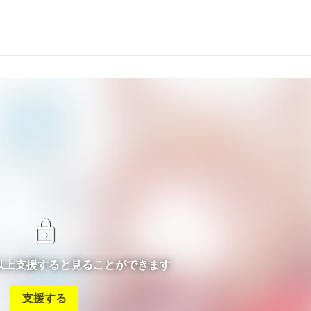
lock
ン以上支援すると見ることができます
支援する