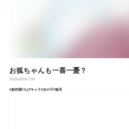
お狐ちゃんも一喜一憂？
2025/10/18 7:00
#創作譜
#ちびキャラ
#女の子
#狐耳