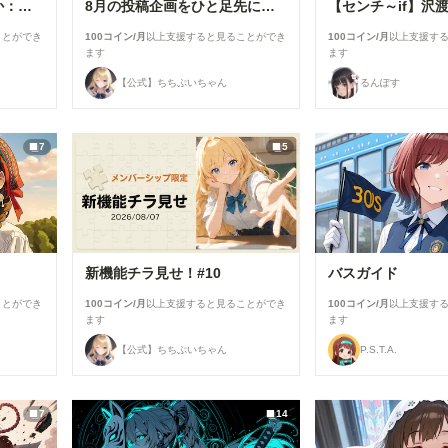
【センチ～if】沢渡ほのか：小学生時代②～交換日記～
8月の投稿企画をひと足先に公開！
ことができ
100コイン/月
以上支援すると見ることができ
100コイン/月
以上支援す
ます
ます
【公式】ちちぷいちゃん
るんぽす
7
5
新機能チラ見せ！#10
バスガイド
ことができ
100コイン/月
以上支援すると見ることができ
100コイン/月
以上支援す
ます
ます
【公式】ちちぷいちゃん
P.S.T.A.
7
14