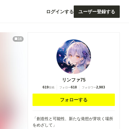
ログインする
ユーザー登録する
16
リンファ75
619
618
2,983
投稿
フォロー
フォロワー
フォローする
「創造性と可能性、新たな発想が芽吹く場所
をめざして」