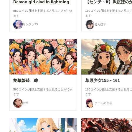
Demon girl clad in lightning
580コイン/月
以上支援すると見ることができ
100コイン/月
以上支援すると見る
ます
ます
リンファ75
るんぽす
10
艶華媛綺 肆
草原少女155～161
500コイン/月
以上支援すると見ることができ
100コイン/月
以上支援すると見る
ます
ます
蜜華
まーるの別荘