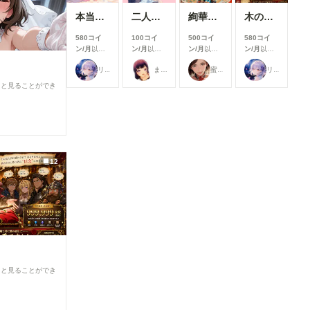
す！ 今月
本当にアイスみたいに溶けている女の子
二人のJK362～368
絢華幻姫 壱
木の枝の伝説剣
は新機能の
追加より
580コイ
100コイ
500コイ
580コイ
も、みなさ
ン/月
以上
ン/月
以上
ン/月
以上
ン/月
以上
んにより快
支援すると
支援すると
支援すると
支援すると
適にご利用
リンファ75
まーるの別荘
蜜華
リンファ75
見ることが
見ることが
見ることが
見ることが
いただける
できます
できます
できます
できます
ると見ることができ
よう、使い
勝手や見や
すさを中心
とした改善
を行いまし
た✨ ▼生
成機能関連
12
①生成画面
のモデル選
択UIを改善
生成時のモ
デル選択画
面を見直
し、よりモ
デルを選び
やすいUIに
改善しまし
ると見ることができ
た。 利用
したいモデ
ルを探しや
すくなり、