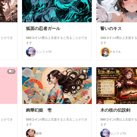
狐面の忍者ガール
誓いのキス
ことができ
580コイン/月
以上支援すると見ることができ
100コイン/月
以上支援す
ます
ます
リンファ75
P.S.T.A.
7
8
絢華幻姫 壱
木の枝の伝説剣
ことができ
500コイン/月
以上支援すると見ることができ
580コイン/月
以上支援す
ます
ます
蜜華
リンファ75