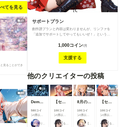
べてを見る
サポートプラン
10
創作譜プランと内容は変わりませんが、リンファを
「追加でサポートしてやってもいいぜ！」という方
の為のプランです<m(__)m> 全年齢対象ですが、
1,000コイン
「こんな雰囲気のイラスト作れない？」といったリ
/月
クエストがあれば出来る範囲でお応えしていきます
(´▽｀*) 現在のメインツールはniji・journey、コーデ
支援する
の作成はSDXLでしております！
ると見ることができ
他のクリエイターの投稿
13
40
4
40
40
Demon girl clad in lightning
【センチ～if】沢渡ほのか：小学生時代②～交換日記～
8月の投稿企画をひと足先に公開！
【センチ～if】沢渡ほのか：小〇生時代①
580コイ
100コイ
100コイ
100コイ
ン/月
以上
ン/月
以上
ン/月
以上
ン/月
以上
支援すると
支援すると
支援すると
支援すると
リンファ75
るんぽす
【公式】ちちぷいちゃん
るんぽす
見ることが
見ることが
見ることが
見ることが