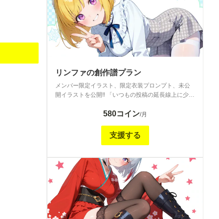
リンファの創作譜プラン
メンバー限定イラスト、限定衣装プロンプト、未公
開イラストを公開‼ 「いつもの投稿の延長線上に少し
の特別感をプラスして...」をテーマに、創造性を刺激
580コイン
するようなメンバーシップを目指して運営していき
/月
ますのでよろしくお願いします<m(__)m> 衣装プロ
ンプト等の公開プロンプトはご自身の作品に自由に
支援する
お使い頂けますよ❕