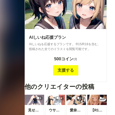
AIしいね応援プラン
AIしいねを応援するプランです。 R15/R18を含む、
投稿された全てのイラストを閲覧可能です。
500コイン
/月
支援する
他のクリエイターの投稿
3
24
13
2
見せてくれる女の子
ウサギ耳とか
愛奈 変態先輩とラブラブ S-517
【R18】8月の投稿企画をひと足先に公開！