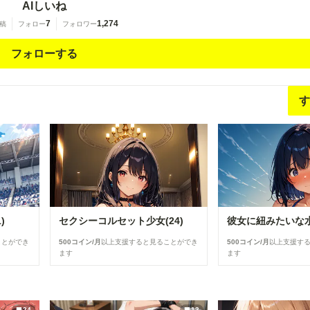
AIしいね
7
1,274
稿
フォロー
フォロワー
フォローする
す
)
セクシーコルセット少女(24)
ことができ
500コイン/月
以上支援すると見ることができ
500コイン/月
以上支援す
ます
ます
24
13