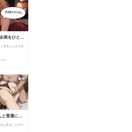
【R18】8月の投稿企画をひと足先に公開！
ると見ることができ
ちゃん
12
私は日中お義父さんと普通に過ごしてる・・。そういう事にした・・２(12枚）
すると見ることがで