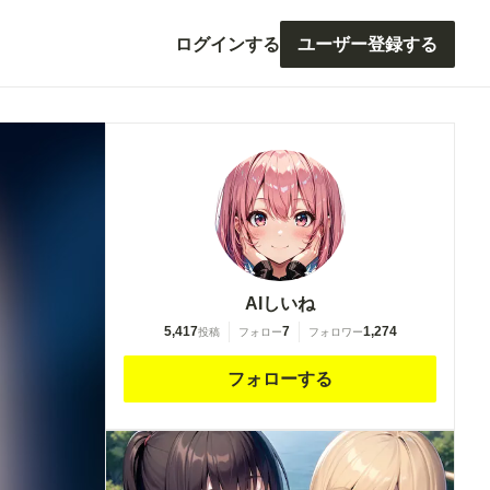
ログインする
ユーザー登録する
AIしいね
5,417
7
1,274
投稿
フォロー
フォロワー
フォローする