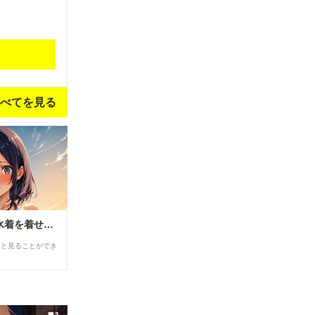
べてを見る
彼女に紐みたいな水着を着せてみた(25)
ると見ることができ
2