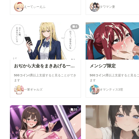
えーてぃーえふ
タワマン妻
4
おぢから大金をまきあげる一軍ギャルズ【黒咲カレン】編
メンシプ限定
500コイン/月
以上支援すると見ることができ
500コイン/月
以上支援すると見る
ます
ます
一軍ギャルズ
オマンティス3世
20