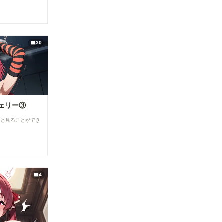
30
ェリー③
ると見ることができ
4