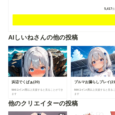
5,417
投
AIしいねさんの他の投稿
浜辺でくぱぁ(20)
ブルマお漏らしプレイ(21
500コイン/月
以上支援すると見ることができ
500コイン/月
以上支援すると見る
ます
ます
他のクリエイターの投稿
3