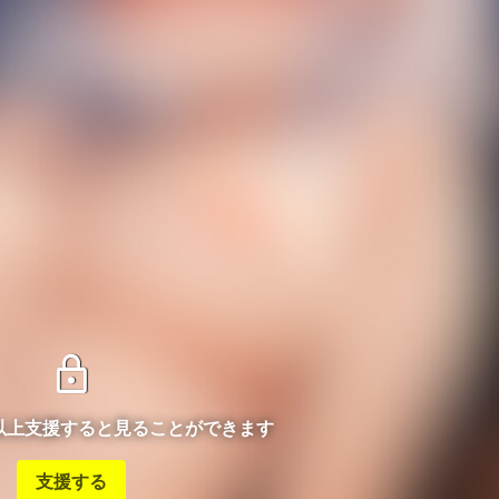
lock
ン以上支援すると見ることができます
支援する