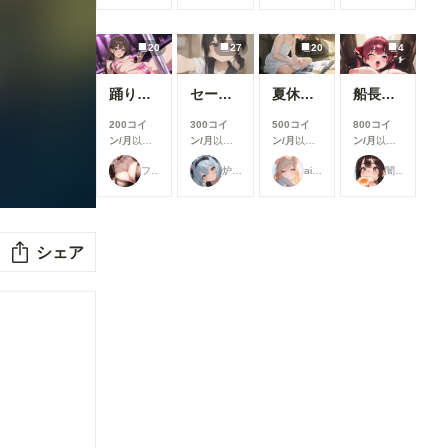
できます
できます
できます
できます
20
27
20
4
踊り子さん
セーラーちゃんと先生 26-08-04
夏休みに覚えたこと
船長のズボズボおなにー♪
200コイ
300コイ
500コイ
800コイ
ン/月
以上
ン/月
以上
ン/月
以上
ン/月
以上
支援すると
支援すると
支援すると
支援すると
フランチェシカ・ホッチポッチ（元ごった煮）
炉巨猫@今日はこれでいいかな
ailovepui
闇の熊太郎
見ることが
見ることが
見ることが
見ることが
できます
できます
できます
できます
シェア