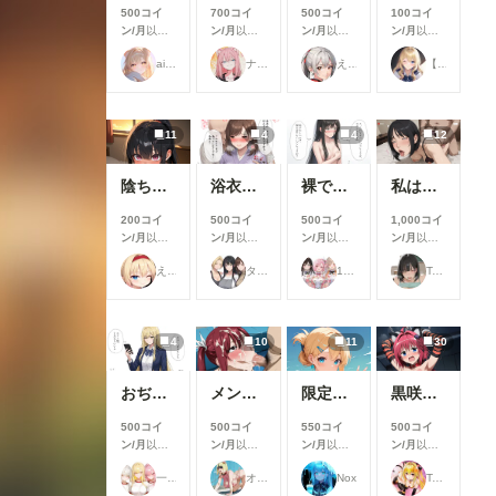
500コイ
700コイ
500コイ
100コイ
ン/月
以上
ン/月
以上
ン/月
以上
ン/月
以上
支援すると
支援すると
支援すると
支援すると
ailovepui
ナフリジェ
えるがるむ
【公式】ちちぷいちゃん
見ることが
見ることが
見ることが
見ることが
できます
できます
できます
できます
11
4
4
12
陰ちゃんに英才教育しよう！
浴衣で性行為を楽しむタワマン妻【柳井由花】編
裸でスポンサーを接待するアイドル【景清帆乃歌】編
私は日中お義父さんと普通に過ごしてる・・。そういう事にした・・２(12枚）
200コイ
500コイ
500コイ
1,000コイ
ン/月
以上
ン/月
以上
ン/月
以上
ン/月
以上
支援すると
支援すると
支援すると
支援すると
えーてぃーえふ
タワマン妻
17時からはアイドル！
Taka Kan
見ることが
見ることが
見ることが
見ることが
できます
できます
できます
できます
4
10
11
30
おぢから大金をまきあげる一軍ギャルズ【黒咲カレン】編
メンシプ限定
限定イラスト No.139
黒咲芽亜 猫ランジェリー③
500コイ
500コイ
550コイ
500コイ
ン/月
以上
ン/月
以上
ン/月
以上
ン/月
以上
支援すると
支援すると
支援すると
支援すると
一軍ギャルズ
オマンティス3世
Nox
TAIGA
見ることが
見ることが
見ることが
見ることが