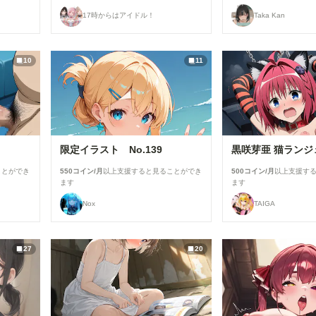
17時からはアイドル！
Taka Kan
10
11
限定イラスト No.139
黒咲芽亜 猫ランジ
ことができ
550コイン/月
以上支援すると見ることができ
500コイン/月
以上支援す
ます
ます
Nox
TAIGA
27
20