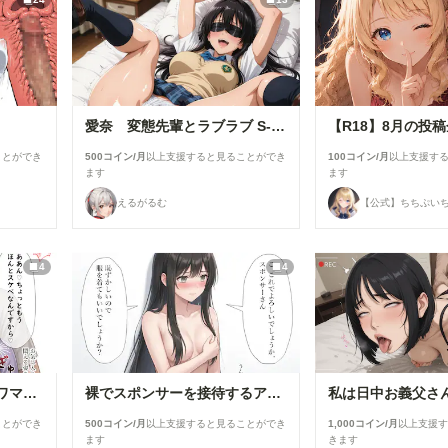
愛奈 変態先輩とラブラブ S-517
ことができ
500コイン/月
以上支援すると見ることができ
100コイン/月
以上支援す
ます
ます
えるがるむ
【公式】ちちぷい
4
4
浴衣で性行為を楽しむタワマン妻【柳井由花】編
裸でスポンサーを接待するアイドル【景清帆乃歌】編
ことができ
500コイン/月
以上支援すると見ることができ
1,000コイン/月
以上支援
ます
きます