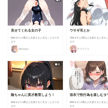
見せてくれる女の子
ウサギ耳とか
500コイン/月
以上支援すると見ることができ
700コイン/月
以上支援すると見る
ます
ます
ailovepui
ナフリジェ
11
陰ちゃんに英才教育しよう！
200コイン/月
以上支援すると見ることができ
500コイン/月
以上支援すると見る
ます
ます