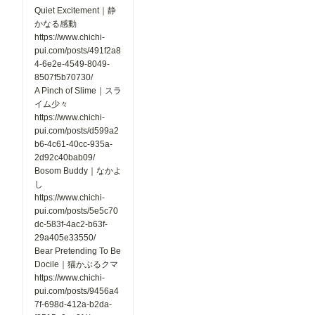
Quiet Excitement｜静
かなる感動
https://www.chichi-
pui.com/posts/491f2a8
4-6e2e-4549-8049-
8507f5b70730/
A Pinch of Slime｜スラ
イム少々
https://www.chichi-
pui.com/posts/d599a2
b6-4c61-40cc-935a-
2d92c40bab09/
Bosom Buddy｜なかよ
し
https://www.chichi-
pui.com/posts/5e5c70
dc-583f-4ac2-b63f-
29a405e33550/
Bear Pretending To Be
Docile｜猫かぶるクマ
https://www.chichi-
pui.com/posts/9456a4
7f-698d-412a-b2da-