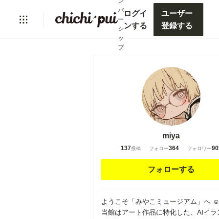
ン
バ
ログイ
ユーザー
ー
ンする
登録する
シ
ッ
プ
miya
137
364
90
投稿
フォロー
フォロワー
フォローする
ようこそ「みやこミュージアム」へ ☺
当館はアート作品に特化した、AIイラ