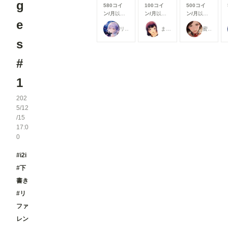
g
580コイ
100コイ
500コイ
も、みなさ
ン/月
以上
ン/月
以上
ン/月
以上
んにより快
e
支援すると
支援すると
支援すると
適にご利用
リンファ75
まーるの別荘
蜜華
見ることが
見ることが
見ることが
いただける
できます
できます
できます
s
よう、使い
勝手や見や
すさを中心
#
とした改善
を行いまし
1
た✨ ▼生
成機能関連
①生成画面
202
のモデル選
5/12
択UIを改善
/15
生成時のモ
17:0
デル選択画
0
面を見直
し、よりモ
デルを選び
#i2i
やすいUIに
#下
改善しまし
た。 利用
書き
したいモデ
#リ
ルを探しや
すくなり、
ファ
これまで以
レン
上にスムー
ズに生成を