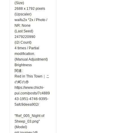
(Size)
2688 x 1792 pixels
(Upscaler)
waifu2x *2x / Photo /
NR: None
(Last Seed)
2479220990
(i2i Count)
4 times / Partial
modification.
(Manual Adjustment)
Brightness
関連:
Red in This Town｜こ
の町の赤
https://www.chichi-
pui.com/posts/7c4889
43-1951-4746-9395-
5afc9deea902/
"Ref_005_Night of
Sheep_03.png"
(Model)
niji journey V6