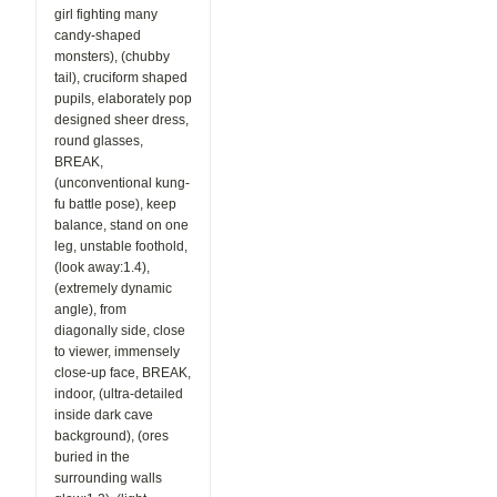
girl fighting many
candy-shaped
monsters), (chubby
tail), cruciform shaped
pupils, elaborately pop
designed sheer dress,
round glasses,
BREAK,
(unconventional kung-
fu battle pose), keep
balance, stand on one
leg, unstable foothold,
(look away:1.4),
(extremely dynamic
angle), from
diagonally side, close
to viewer, immensely
close-up face, BREAK,
indoor, (ultra-detailed
inside dark cave
background), (ores
buried in the
surrounding walls