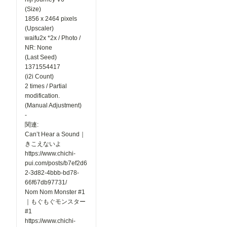
(Size)
1856 x 2464 pixels
(Upscaler)
waifu2x *2x / Photo /
NR: None
(Last Seed)
1371554417
(i2i Count)
2 times / Partial
modification.
(Manual Adjustment)
-
関連:
Can’t Hear a Sound｜
きこえないよ
https://www.chichi-
pui.com/posts/b7ef2d6
2-3d82-4bbb-bd78-
66f67db97731/
Nom Nom Monster #1
｜もぐもぐモンスター
#1
https://www.chichi-