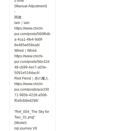
0 time
(Manual Adjustment)
-
関連:
lain｜lain
https://www.chichi-
pui.com/posts/566f6db
a-4ca1-4fe4-9d9f-
8e485e658ea6/
Wired｜Wired
https://www.chichi-
pui.com/posts/56e32d
48-cb99-4ec7-a03e-
5091e516dac4/
Red Fiend｜赤の魔人
https://www.chichi-
pui.com/posts/ace330
71-985b-4228-a508-
f0a9cb8ed296/
"Ref_004_The Sky for
Two_01.png"
(Model)
niji journey V6