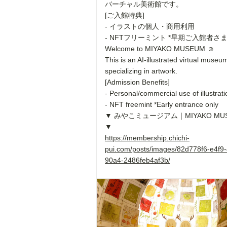
バーチャル美術館です。
[ご入館特典]
- イラストの個人・商用利用
- NFTフリーミント *早期ご入館者さ
Welcome to MIYAKO MUSEUM ☺︎
This is an AI-illustrated virtual museu
specializing in artwork.
[Admission Benefits]
- Personal/commercial use of illustrat
- NFT freemint *Early entrance only
▼ みやこミュージアム｜MIYAKO MU
▼
https://membership.chichi-
pui.com/posts/images/82d778f6-e4f9-
90a4-2486feb4af3b/