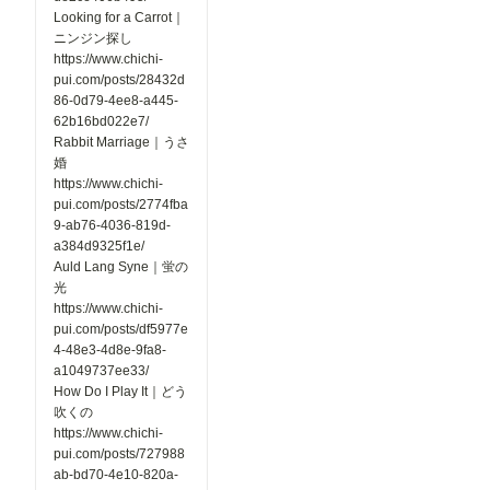
Looking for a Carrot｜
ガ」の切り
替えができ
ニンジン探し
るようにな
https://www.chichi-
りました。
pui.com/posts/28432d
見たい作品
86-0d79-4ee8-a445-
だけを絞り
62b16bd022e7/
込めるよう
になり、目
Rabbit Marriage｜うさ
的の作品を
婚
探しやすく
https://www.chichi-
なっていま
pui.com/posts/2774fba
す。 ▼そ
9-ab76-4036-819d-
の他の改善
・コメント
a384d9325f1e/
内の外部
Auld Lang Syne｜蛍の
URLを開く
光
際に、確認
https://www.chichi-
画面を表示
pui.com/posts/df5977e
するように
4-48e3-4d8e-9fa8-
なりまし
た。 誤
a1049737ee33/
って外部サ
How Do I Play It｜どう
イトへ移動
吹くの
してしまう
https://www.chichi-
ことを防
pui.com/posts/727988
ぎ、より安
心してご利
ab-bd70-4e10-820a-
用いただけ