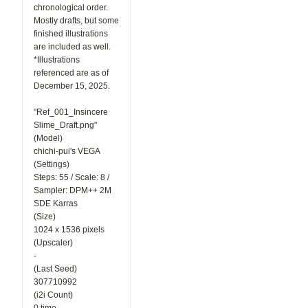
chronological order.
作品投稿時
Mostly drafts, but some
に「マン
ガ」テイス
finished illustrations
トを選択し
are included as well.
た際、投稿
*Illustrations
に関する注
referenced are as of
意事項を表
December 15, 2025.
示するよう
になりまし
た。 セリ
"Ref_001_Insincere
フなどの文
Slime_Draft.png"
字が崩れて
(Model)
読めない作
chichi-pui's VEGA
品について
(Settings)
は、「イラ
スト」カテ
Steps: 55 / Scale: 8 /
ゴリでの投
Sampler: DPM++ 2M
稿をご検討
SDE Karras
いただくよ
(Size)
うお願いし
1024 x 1536 pixels
ています。
より多くの
(Upscaler)
方に読みや
-
すいマンガ
(Last Seed)
作品を楽し
307710992
んでいただ
(i2i Count)
けるよう、
ご協力をお