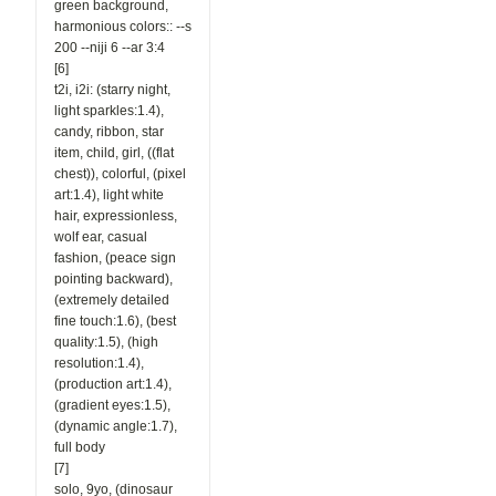
green background,
harmonious colors:: --s
200 --niji 6 --ar 3:4
[6]
t2i, i2i: (starry night,
light sparkles:1.4),
candy, ribbon, star
item, child, girl, ((flat
chest)), colorful, (pixel
art:1.4), light white
hair, expressionless,
wolf ear, casual
fashion, (peace sign
pointing backward),
(extremely detailed
fine touch:1.6), (best
quality:1.5), (high
resolution:1.4),
(production art:1.4),
(gradient eyes:1.5),
(dynamic angle:1.7),
full body
[7]
solo, 9yo, (dinosaur