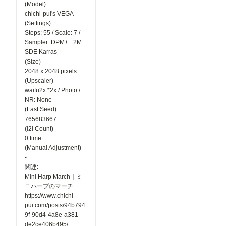
(Model)
ーを表示
chichi-pui's VEGA
マンガ作品
(Settings)
ページに、
おすすめユ
Steps: 55 / Scale: 7 /
ーザーを表
Sampler: DPM++ 2M
示するよう
SDE Karras
になりまし
(Size)
た。 お気
2048 x 2048 pixels
に入りのク
(Upscaler)
リエイター
を見つけた
waifu2x *2x / Photo /
り、新しい
NR: None
マンガ作品
(Last Seed)
との出会い
765683667
にぜひご活
(i2i Count)
用ください
📖 ▼メン
0 time
バーシップ
(Manual Adjustment)
関連 ●タグ
-
ページにテ
関連:
イスト切り
Mini Harp March｜ミ
替えを追加
メンバーシ
ニハープのマーチ
ップのタグ
https://www.chichi-
ページで、
pui.com/posts/94b794
「イラス
9f-90d4-4a8e-a381-
ト」「フォ
de2ce406b495/
ト」「マン