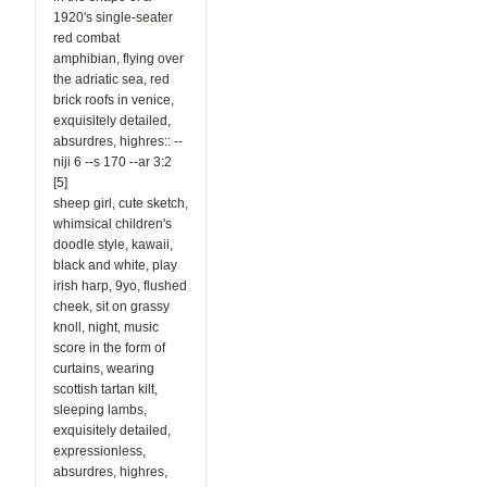
1920's single-seater
red combat
amphibian, flying over
the adriatic sea, red
brick roofs in venice,
exquisitely detailed,
absurdres, highres:: --
niji 6 --s 170 --ar 3:2
[5]
sheep girl, cute sketch,
whimsical children's
doodle style, kawaii,
black and white, play
irish harp, 9yo, flushed
cheek, sit on grassy
knoll, night, music
score in the form of
curtains, wearing
scottish tartan kilt,
sleeping lambs,
exquisitely detailed,
expressionless,
absurdres, highres,