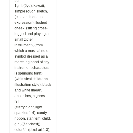
[2]
1girl, (9yo), kawaii,
simple rough sketch,
(cute and serious
expression), flushed
cheek, (sitting cross-
legged and playing a
small zither
instrument), (from
which a musical note
symbol dressed as a
marching band of tiny
instrument characters
is springing forth),
(whimsical children's
illustration style), black
and white lineart,
absurdres, highres
[3]
(starry night, light
sparkles:1.4), candy,
ribbon, star item, child,
girl, ((flat chest)),
colorful, (pixel art:1.3),