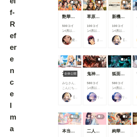
el
10
7
5
f-
艶華媛綺 肆
草原少女155～161
新機能チラ見せ！#10
R
500コイ
100コイ
100コイ
ン/月
以上
ン/月
以上
ン/月
以上
ef
支援すると
支援すると
支援すると
蜜華
まーるの別荘
【公式】ちちぷいちゃん
見ることが
見ることが
見ることが
er
できます
できます
できます
e
7
14
n
7月リリース新機能情報
鬼神装甲・震天の金棒
狐面の忍者ガール
全体公開
c
みなさん、
580コイ
580コイ
こんにち
ン/月
以上
ン/月
以上
e
は！🌟 今
支援すると
支援すると
【公式】ちちぷいちゃん
リンファ75
リンファ75
回は、7月
見ることが
見ることが
に実施した
できます
できます
I
機能改善・
アップデー
m
12
7
8
ト内容をご
紹介しま
a
す！ 今月
本当にアイスみたいに溶けている女の子
二人のJK362～368
絢華幻姫 壱
は新機能の
追加より