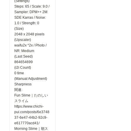
(Settings)
Steps: 65 / Scale: 9.0 /
Sampler: DPM++ 2M
SDE Karras / Noise:
1.0 / Strength: 0
(Size)
2048 x 2048 pixels
(Upscaler)
waifu2x *2x / Photo /
NR: Medium
(Last Seed)
864654699
(i2i Count)
0 time
(Manual Adjustment)
Sharpness
関連:
Fun Slime｜たのしい
スライム
https://www.chichi-
pui.com/posts/6e3748
37-6e47-44b2-92c9-
e617770acd41/
Morning Slime｜朝ス