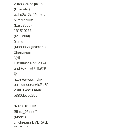
2048 x 3072 pixels
(Upscaler)
waifu2x *2x / Photo /
NR: Medium
(Last Seed)
181519288
(i2i Count)
0 time
(Manual Adjustment)
Sharpness
関連:
Hatsumode of Snake
and Fox｜巳と狐の初
詣
https://www.chichi-
pui.com/posts/4cf2a35
2-d01f-4be8-b6dc-
b380d5ece25f/
"Ref_010_Fun
Slime_02.png"
(Model)
chichi-pui's EMERALD