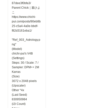
87dee3f0bfa3/
Parent Chick｜親ひよ
こ
https://www.chichi-
pui.com/posts/90eb8b
25-c5a4-4a0e-bbdf-
f82d3161eba1/
"Ref_003_Astrology.p
ng"
(Model)
chichi-pui's V4B
(Settings)
Steps: 30 / Scale: 7 /
Sampler: DPM++ 2M
Karras
(Size)
3072 x 2048 pixels
(Upscaler)
Other *4x
(Last Seed)
830950984
(i2i Count)