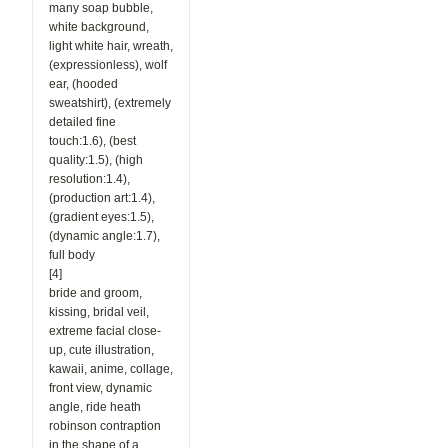
many soap bubble,
white background,
light white hair, wreath,
(expressionless), wolf
ear, (hooded
sweatshirt), (extremely
detailed fine
touch:1.6), (best
quality:1.5), (high
resolution:1.4),
(production art:1.4),
(gradient eyes:1.5),
(dynamic angle:1.7),
full body
[4]
bride and groom,
kissing, bridal veil,
extreme facial close-
up, cute illustration,
kawaii, anime, collage,
front view, dynamic
angle, ride heath
robinson contraption
in the shape of a