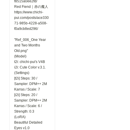
f8515a0ee2fd/
Red Fiend｜赤の魔人
https://www.chichi-
pui.com/posts/ace330
71-985b-4228-a508-
f0a9cb8ed296/
"Ref_006_One Year
and Two Months
Old.png"
(Model)
t2i: chichi-pui's V4B
i2i: Cute Color v.3.1.
(Settings)
[t2i] Steps: 30 /
Sampler: DPM++ 2M
Karras / Scale: 7
[i2i] Steps: 20 /
Sampler: DPM++ 2M
Karras / Scale: 6 /
Strength: 0.3
(LoRA)
Beautiful Detailed
Eyes v1.0