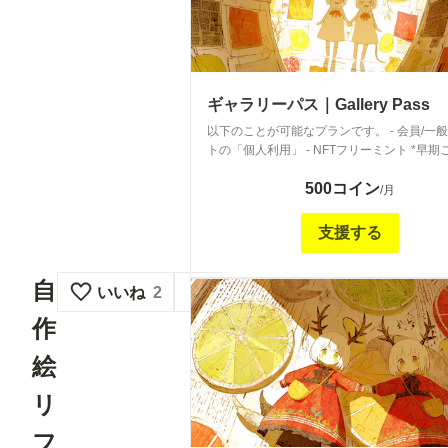
ギャラリーパス｜Gallery Pass
以下のことが可能なプランです。 - 会員/一
トの「個人利用」 - NFTフリーミント *早期
さま限定 This plan allows for the following. -
500コイン
Personal use of members/public illustrations
/月
freemint *Early entrance only ▼ イラストご利用ガイ
ド｜Illustration User Guide ▼
支援する
https://membership.chichi-
pui.com/posts/images/416f68b3-ce62-459f-
8deccbaf8475/
自
いいね
2
作
絵
リ
フ