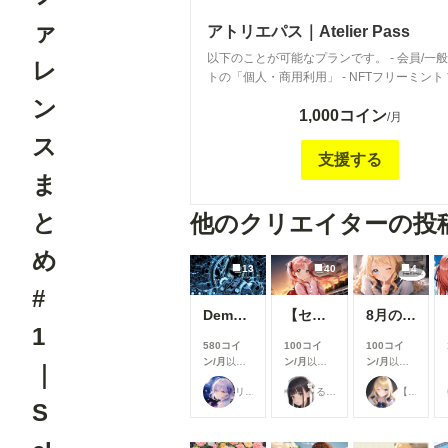
ァ
アトリエパス｜Atelier Pass
以下のことが可能なプランです。 - 会員/一
レ
トの「個人・商用利用」 - NFTフリーミント 
入館者さま限定 This plan allows for the following. -
ン
1,000コイン
Personal and commercial use of members/p
/月
illustrations - NFT freemint *Early entrance only
ス
ラストご利用ガイド｜Illustration User Guid
支援する
https://membership.chichi-
ま
pui.com/posts/images/416f68b3-ce62-459f-
8deccbaf8475/
と
他のクリエイターの投
め
13
40
4
#
Demon girl clad in lightning
【センチ～if】沢渡ほのか：小学生時代②～交換日記～
8月の投稿企画をひと足先に公開！
1
580コイ
100コイ
100コイ
ン/月
以上
ン/月
以上
ン/月
以上
｜
支援すると
支援すると
支援すると
リンファ75
るんぽす
【公式】ちちぷいちゃん
見ることが
見ることが
見ることが
S
できます
できます
できます