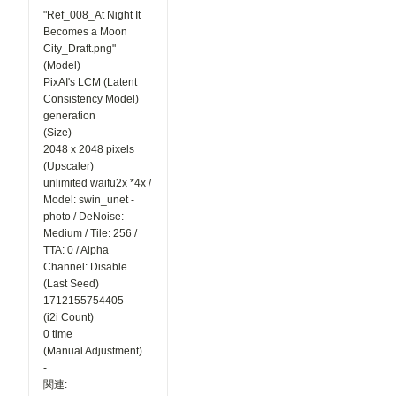
"Ref_008_At Night It
Becomes a Moon
City_Draft.png"
(Model)
PixAI's LCM (Latent
Consistency Model)
generation
(Size)
2048 x 2048 pixels
(Upscaler)
unlimited waifu2x *4x /
Model: swin_unet -
photo / DeNoise:
Medium / Tile: 256 /
TTA: 0 / Alpha
Channel: Disable
(Last Seed)
1712155754405
(i2i Count)
0 time
(Manual Adjustment)
-
関連: