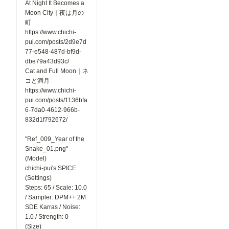
At Night It Becomes a
Moon City｜夜は月の
町
https://www.chichi-
pui.com/posts/2d9e7d
77-e548-487d-bf9d-
dbe79a43d93c/
Cat and Full Moon｜ネ
コと満月
https://www.chichi-
pui.com/posts/1136bfa
6-7da0-4612-966b-
832d1f792672/
"Ref_009_Year of the
Snake_01.png"
(Model)
chichi-pui's SPICE
(Settings)
Steps: 65 / Scale: 10.0
/ Sampler: DPM++ 2M
SDE Karras / Noise:
1.0 / Strength: 0
(Size)