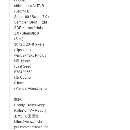
(Model)
chichi-pui's ALTAIR
(Settings)
Steps: 60 / Scale: 7.0 /
Sampler: DPM++ 2M
SDE Karras / Noise:
1.0 / Strength: 0
(Size)
3072 x 2048 pixels
(Upscaler)
waifu2x *2x / Photo /
NR: None
(Last Seed)
878429658
(i2i Count)
0 time
(Manual Adjustment)
-
関連:
Candy Grains Keep
Fallin' on My Head｜
あめふり遊園地
https://www.chichi-
pui.com/posts/5cd9cd