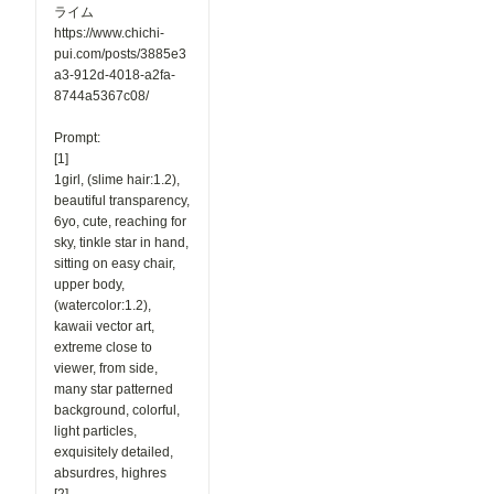
ライム
https://www.chichi-
pui.com/posts/3885e3
a3-912d-4018-a2fa-
8744a5367c08/
Prompt:
[1]
1girl, (slime hair:1.2),
beautiful transparency,
6yo, cute, reaching for
sky, tinkle star in hand,
sitting on easy chair,
upper body,
(watercolor:1.2),
kawaii vector art,
extreme close to
viewer, from side,
many star patterned
background, colorful,
light particles,
exquisitely detailed,
absurdres, highres