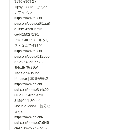
3196fe309f2f/
ます。 上
Tipsy Fiddle｜ほろ酔
記以外に
いフィドル
も、細かな
https://www.chichi-
改善や不具
合修正を実
pui.com/posts/a6f1aa8
施していま
c-1ef5-45cd-b29b-
す。 今後
ce4415027130/
もみなさん
I'm a Guitarist｜ギタリ
にとって
ストなんですけど
「使いやす
https://www.chichi-
く！」「楽
しく！」利
pui.com/posts/f1129b9
用できるサ
3-5a2f-43c3-aa75-
イトを目指
f94cdb70c395/
して、継続
The Show Is the
的に改善を
Practice｜本番が練習
進めてまい
ります。✨
https://www.chichi-
pui.com/posts/3a4c00
60-c117-435f-a790-
815d644b80eb/
Not in a Mood｜気分じ
ゃない
https://www.chichi-
pui.com/posts/e7e545
cb-65a9-4974-8c48-