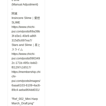
0 time
願いいたし
(Manual Adjustment)
ます。 ▼
-
閲覧機能関
関連:
連 ①呪文
Insincere Slime｜愛想
ありランキ
SLIME
ングを80
位まで表示
https://www.chichi-
「呪文あり
pui.com/posts/69a39b
ランキン
3f-d3e1-40e9-a86f-
グ」の表示
315d5c697ea7/
件数を80
Stars and Slime｜星と
位まで拡大
しました。
スライム
投稿作品が
https://www.chichi-
増えてきた
pui.com/posts/090349
ことを受
2c-171b-495c-bdd2-
け、より多
f01297c16517/
くの作品が
https://membership.chi
ランキング
に掲載さ
chi-
れ、多くの
pui.com/posts/images/
方の目に触
6aaa6103-6109-4ac6-
れる機会が
89c4-aeba964dd031/
増えていま
す✨ ②マ
ンガ作品ペ
"Ref_002_Mini Harp
ージにおす
March_Draft.png"
すめユーザ