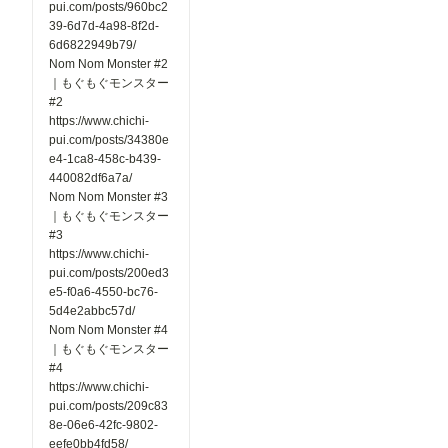
pui.com/posts/960bc2
39-6d7d-4a98-8f2d-
6d6822949b79/
Nom Nom Monster #2
｜もぐもぐモンスター
#2
https://www.chichi-
pui.com/posts/34380e
e4-1ca8-458c-b439-
440082df6a7a/
Nom Nom Monster #3
｜もぐもぐモンスター
#3
https://www.chichi-
pui.com/posts/200ed3
e5-f0a6-4550-bc76-
5d4e2abbc57d/
Nom Nom Monster #4
｜もぐもぐモンスター
#4
https://www.chichi-
pui.com/posts/209c83
8e-06e6-42fc-9802-
eefe0bb4fd58/