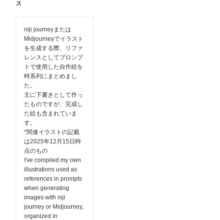
ス
始められま
す！
②「解像度
niji journeyまたは
を上げる」
Midjourneyでイラスト
の表示を最
適化 「解
を生成する際、リファ
像度を上げ
レンスとしてプロンプ
る」設定
トで使用した自作絵を
を、対応し
時系列にまとめまし
ているモデ
た。
ルを選択し
た場合のみ
主に下書きとして作っ
表示するよ
たものですが、完成し
うに変更し
た絵も含まれていま
ました。
す。
必要な設定
*関連イラストの記載
だけが表示
は2025年12月15日時
されるた
め、画面が
点のもの
よりシンプ
I've compiled my own
ルで分かり
illustrations used as
やすくなっ
references in prompts
ています。
when generating
▼投稿機能
関連 ●マン
images with niji
ガテイスト
journey or Midjourney,
選択時の案
organized in
内を追加