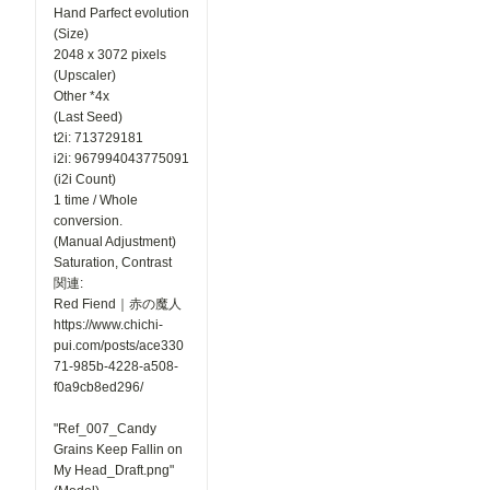
Hand Parfect evolution
(Size)
2048 x 3072 pixels
(Upscaler)
Other *4x
(Last Seed)
t2i: 713729181
i2i: 967994043775091
(i2i Count)
1 time / Whole
conversion.
(Manual Adjustment)
Saturation, Contrast
関連:
Red Fiend｜赤の魔人
https://www.chichi-
pui.com/posts/ace330
71-985b-4228-a508-
f0a9cb8ed296/
"Ref_007_Candy
Grains Keep Fallin on
My Head_Draft.png"