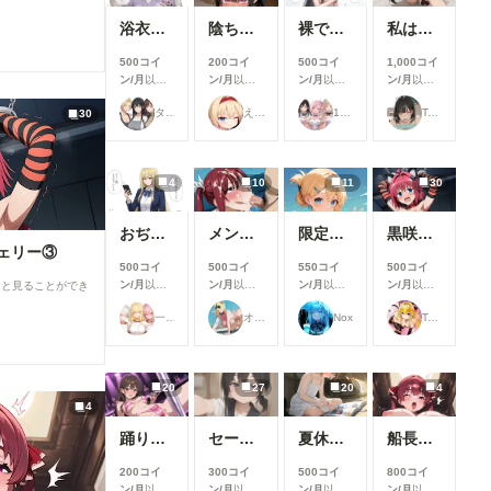
浴衣で性行為を楽しむタワマン妻【柳井由花】編
陰ちゃんに英才教育しよう！
裸でスポンサーを接待するアイドル【景清帆乃歌】編
私は日中お義父さんと普通に過ごしてる・・。そういう事にした・・２(12枚）
500コイ
200コイ
500コイ
1,000コイ
ン/月
以上
ン/月
以上
ン/月
以上
ン/月
以上
支援すると
支援すると
支援すると
支援すると
タワマン妻
えーてぃーえふ
17時からはアイドル！
Taka Kan
30
見ることが
見ることが
見ることが
見ることが
できます
できます
できます
できます
4
10
11
30
おぢから大金をまきあげる一軍ギャルズ【黒咲カレン】編
メンシプ限定
限定イラスト No.139
黒咲芽亜 猫ランジェリー③
ェリー③
500コイ
500コイ
550コイ
500コイ
ン/月
以上
ン/月
以上
ン/月
以上
ン/月
以上
ると見ることができ
支援すると
支援すると
支援すると
支援すると
一軍ギャルズ
オマンティス3世
Nox
TAIGA
見ることが
見ることが
見ることが
見ることが
できます
できます
できます
できます
20
27
20
4
4
踊り子さん
セーラーちゃんと先生 26-08-04
夏休みに覚えたこと
船長のズボズボおなにー♪
200コイ
300コイ
500コイ
800コイ
ン/月
以上
ン/月
以上
ン/月
以上
ン/月
以上