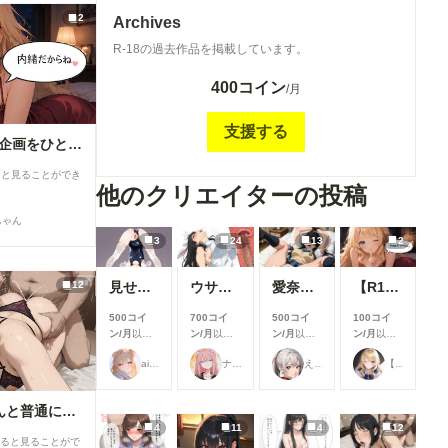
2
Archives
R-18の過去作品を掲載しています。
400コイン
/月
支援する
【R18】8月の投稿企画をひと足先に公開！
ると見ることができ
他のクリエイターの投稿
ちゃん
3
24
13
2
見せてくれる女の子
ウサギ耳とか
愛奈 変態先輩とラブラブ S-517
【R18】8月の投稿企画をひと足先に公開！
12
500コイ
700コイ
500コイ
100コイ
ン/月
以上
ン/月
以上
ン/月
以上
ン/月
以上
支援すると
支援すると
支援すると
支援すると
ailovepui
ナフリジェ
えるがるむ
【公式】ちちぷいちゃん
見ることが
見ることが
見ることが
見ることが
できます
できます
できます
できます
私は日中お義父さんと普通に過ごしてる・・。そういう事にした・・２(12枚）
4
11
4
12
すると見ることがで