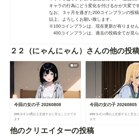
キャラの行為にどう変化を付けるかが大変で
なお、３ヶ月を過ぎた200コインプランの投
以上、よろしくお願い致します。
※100コインプランは、現在更新が有りませ
400コインプランは、過去の投稿全てが見
２２（にゃんにゃん）さんの他の投
40
今回の女の子 20260808
今回の女の子 20260805
200コイン/月
以上支援すると見ることができ
200コイン/月
以上支援すると見る
ます
ます
他のクリエイターの投稿