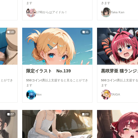
ます
きます
17時からはアイドル！
Taka Kan
10
11
限定イラスト No.139
黒咲芽亜 猫ランジ
ことができ
550コイン/月
以上支援すると見ることができ
500コイン/月
以上支援す
ます
ます
Nox
TAIGA
27
20