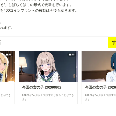
すが、しばらくはこの形式で更新を行います。
稿を400コインプランへの移動は今後も続きます。
ん。
られます。
稿
す
38
40
今回の女の子 20260802
今回の女の子 2026
ことができ
200コイン/月
以上支援すると見ることができ
200コイン/月
以上支援す
ます
ます