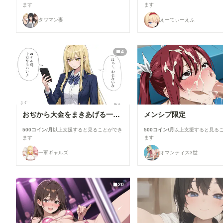
ます
ます
タワマン妻
えーてぃーえふ
4
おぢから大金をまきあげる一軍ギャルズ【黒咲カレン】編
メンシプ限定
500コイン/月
以上支援すると見ることができ
500コイン/月
以上支援すると見る
ます
ます
一軍ギャルズ
オマンティス3世
20