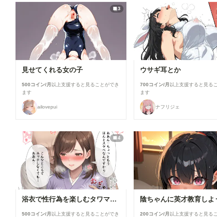
3
見せてくれる女の子
ウサギ耳とか
500コイン/月
以上支援すると見ることができ
700コイン/月
以上支援すると見る
ます
ます
ailovepui
ナフリジェ
4
浴衣で性行為を楽しむタワマン妻【柳井由花】編
陰ちゃんに英才教育しよ
500コイン/月
以上支援すると見ることができ
200コイン/月
以上支援すると見る