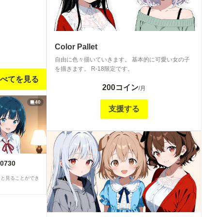
Color Pallet
自由に色々描いていきます。 基本的に可愛い女の子
を描きます。 R-18限定です。
べてを見る
200コイン
/月
40
支援する
0730
ると見ることができ