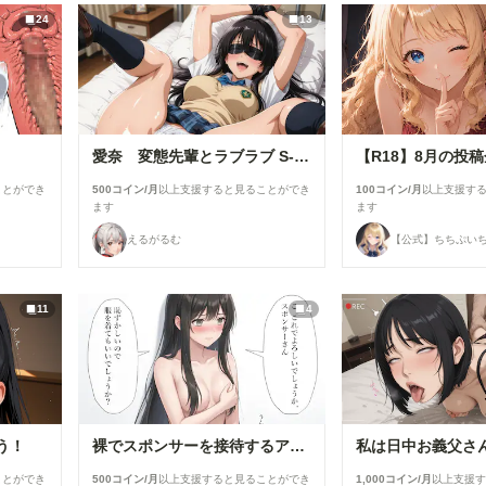
24
13
愛奈 変態先輩とラブラブ S-517
ことができ
500コイン/月
以上支援すると見ることができ
100コイン/月
以上支援す
ます
ます
えるがるむ
【公式】ちちぷい
11
4
う！
裸でスポンサーを接待するアイドル【景清帆乃歌】編
ことができ
500コイン/月
以上支援すると見ることができ
1,000コイン/月
以上支援