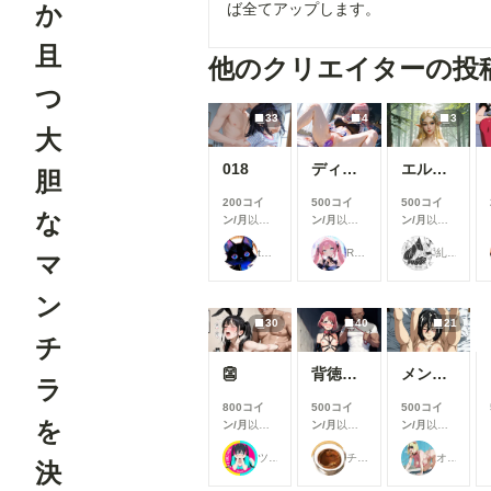
か
ば全てアップします。
且
他のクリエイターの投
つ
33
4
3
大
018
ディルドを入れ込んで
エルフの姫様(３枚)
胆
200コイ
500コイ
500コイ
な
ン/月
以上
ン/月
以上
ン/月
以上
支援すると
支援すると
支援すると
takane
Rkata
糺ノ杜 胡瓜堂 （ただすのもり きゅうりどう）
見ることが
見ることが
見ることが
マ
できます
できます
できます
ン
30
40
21
チ
👺
背徳の誘惑_花寺○どか04
メンシプ限定
ラ
800コイ
500コイ
500コイ
を
ン/月
以上
ン/月
以上
ン/月
以上
支援すると
支援すると
支援すると
ツインテール-Psych💗👺
チョコグラ_AI
オマンティス3世
見ることが
見ることが
見ることが
決
できます
できます
できます