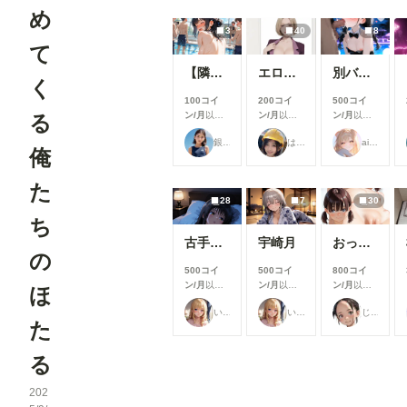
め
3
40
8
て
【隣のお姉さん】お姉さんに群がるプール男子達⑦
エロジジイに操作されたパクノダ
別バージョンバニーさんナイトプール性接待
く
100コイ
200コイ
500コイ
ン/月
以上
ン/月
以上
ン/月
以上
る
支援すると
支援すると
支援すると
銀爺
はにーわー
ailovepui
見ることが
見ることが
見ることが
俺
できます
できます
できます
た
28
7
30
ち
古手川唯
宇崎月
おっぱいあそこ
の
500コイ
500コイ
800コイ
ン/月
以上
ン/月
以上
ン/月
以上
ほ
支援すると
支援すると
支援すると
いち
いち
じゅじゅじゅ
見ることが
見ることが
見ることが
た
できます
できます
できます
る
202