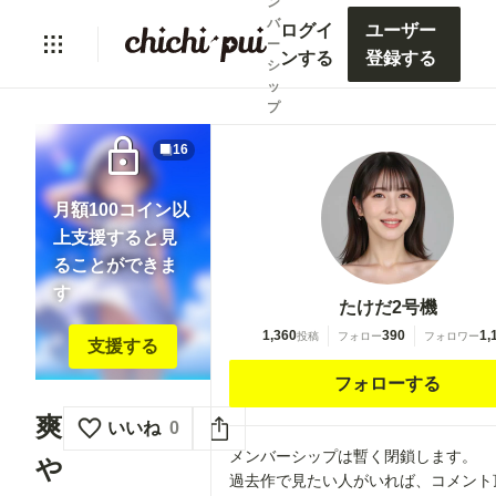
ン
バ
ログイ
ユーザー
ー
ンする
登録する
シ
ッ
プ
lock
16
月額100コイン以
上支援すると見
ることができま
す
たけだ2号機
1,360
390
1,
投稿
フォロー
フォロワー
支援する
フォローする
爽
いいね
0
メンバーシップは暫く閉鎖します。
や
過去作で見たい人がいれば、コメント