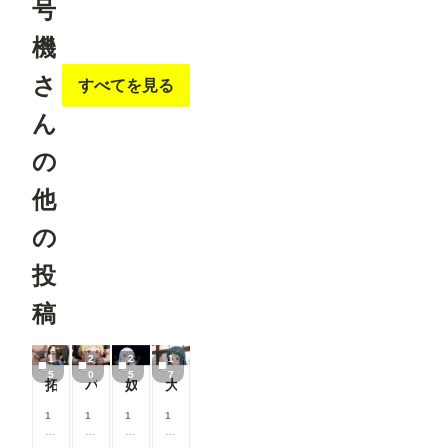
号
機
さ
すべてを見る
ん
の
他
の
投
稿
1
2
2
1
5
0
5
7
拓海さんのタマキンタプタプフェラ
パンツ食わされプレイ、福田のり子
奴隷プレイ、白石紬
大沼くるみの母乳カフェラテチャレンジ
1
1
1
1
0
0
0
0
0
0
0
0