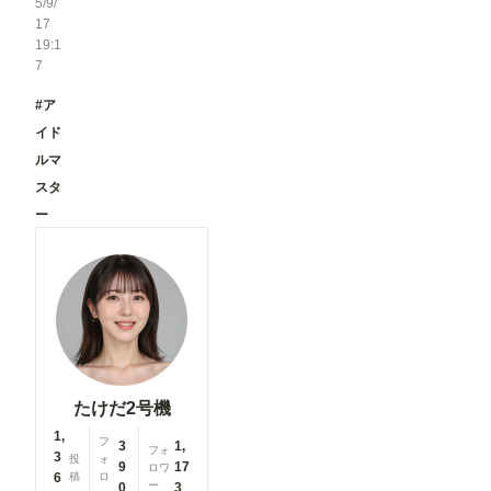
5/9/
17
19:1
7
#ア
イド
ルマ
スタ
ー
たけだ2号機
1,
フ
3
1,
フォ
3
投
ォ
9
17
ロワ
6
稿
ロ
ー
0
3