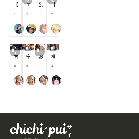
0
0
以
以
以
以
【隣のお姉さん】お姉さんに群がるプール男子達⑦
エロジジイに操作されたパクノダ
別バージョンバニーさんナイトプール性接待
【三月静香】 Love Hotel 【Shizuka Mitsuki】
が
が
が
と
上
上
上
上
で
で
で
が
支
支
支
支
1
2
5
2
き
き
き
で
援
援
援
援
0
0
0
0
ま
ま
ま
き
す
す
す
す
0
0
0
0
す
す
す
ま
る
る
る
る
銀爺
はにーわー
ailovepui
ふぅみん
コ
コ
コ
コ
す
と
と
と
と
イ
イ
イ
イ
見
見
見
見
ン
ン
ン
ン
る
る
る
る
/
/
/
/
こ
こ
こ
こ
2
7
3
8
月
月
月
月
と
と
と
と
8
0
以
以
以
以
古手川唯
宇崎月
おっぱいあそこ
橘さんアーカイブ(ep.1~5)#テキスト有Ver
が
が
が
が
上
上
上
上
で
で
で
で
支
支
支
支
5
5
8
3
き
き
き
き
援
援
援
援
0
0
0
0
ま
ま
ま
ま
す
す
す
す
0
0
0
0
す
す
す
す
る
る
る
る
いち
いち
じゅじゅじゅ
ここどこ？
コ
コ
コ
コ
と
と
と
と
イ
イ
イ
イ
見
見
見
見
ン
ン
ン
ン
る
る
る
る
/
/
/
/
こ
こ
こ
こ
月
月
月
月
と
と
と
と
以
以
以
以
が
が
が
が
上
上
上
上
で
で
で
で
支
支
支
支
き
き
き
き
援
援
援
援
ま
ま
ま
ま
す
す
す
す
サ
す
す
す
す
る
る
る
る
イ
と
と
と
と