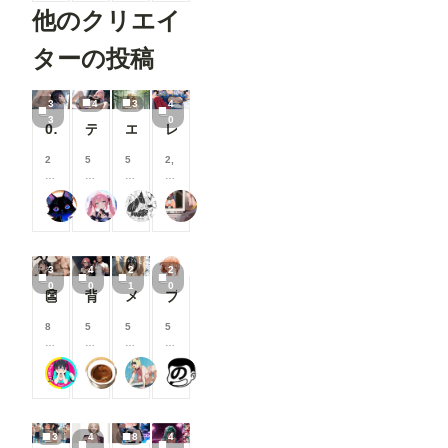
他のクリエイ
コ
コ
コ
コ
イ
イ
イ
イ
ン
ン
ン
ン
ターの投稿
/
/
/
/
月
月
月
月
以
以
以
以
3
4
3
4
上
上
上
上
3
0
018
ディルドを入れ込んで
エルフの姫様(３枚)
レイ SEX＋フェラ集
支
支
支
支
援
援
援
援
す
す
す
す
2
5
5
2,
る
る
る
る
0
0
0
0
と
と
と
と
0
0
0
0
takane
Rkata
糺ノ杜 胡瓜堂 （ただすのもり きゅうりどう）
user_u4HmjbvgiE
見
見
見
見
コ
コ
コ
0
る
る
る
る
イ
イ
イ
コ
こ
こ
こ
こ
ン
ン
ン
イ
と
と
と
と
/
/
/
ン
3
4
2
2
が
が
が
が
月
月
月
/
0
0
1
0
で
で
で
で
以
以
以
月
👺
背徳の誘惑_花寺○どか04
メンシプ限定
ブルマお漏らし【ガ〇ママ】
き
き
き
き
上
上
上
以
ま
ま
ま
ま
支
支
支
上
8
5
5
5
す
す
す
す
援
援
援
支
0
0
0
0
す
す
す
援
0
0
0
0
る
る
る
す
ツインテール-Psych💗👺
チョコグラ_AI
オマンティス3世
ヤソン社員
コ
コ
コ
コ
と
と
と
る
イ
イ
イ
イ
見
見
見
と
ン
ン
ン
ン
る
る
る
見
/
/
/
/
こ
こ
こ
る
3
4
8
4
月
月
月
月
と
と
と
こ