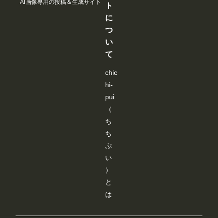
AI画像専用の投稿＆生成サイト
見
見
見
見
ト
る
る
る
る
に
こ
こ
こ
こ
と
と
と
と
つ
が
が
が
が
い
で
で
で
で
き
き
き
き
て
ま
ま
ま
ま
す
す
す
す
chic
hi-
pui
（
ち
ち
ぷ
い
）
と
は