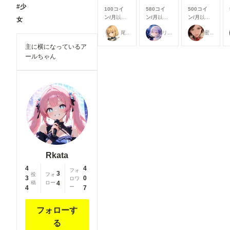
したいモデ
タムノード
#少
ルを探しや
100コイ
580コイ
500コイ
が使えまし
すくなり、
ン/月
以上
ン/月
以上
ン/月
以上
女
たので、報
これまで以
支援すると
支援すると
支援すると
告です。
尾藤みそぎ
リンファ75
蜜華
上にスムー
見ることが
見ることが
見ることが
今回使った
ズに生成を
できます
できます
できます
カスタムノ
主に横になっているア
始められま
ード（画像
ールちゃん
す！
１と画像５
②「解像度
の茶色のノ
を上げる」
ード） ・
の表示を最
ComfyUI-
適化 「解
openpose-
像度を上げ
editor
る」設定
URL：
を、対応し
https://gith
ているモデ
ub.com/hu
ルを選択し
chenlei/Co
た場合のみ
mfyUI-
表示するよ
openpose-
Rkata
うに変更し
editor
ました。
4
4
Load
フォ
3
必要な設定
投
フォ
Openpose
3
0
ロワ
だけが表示
稿
ロー
4
JSON ・
ー
4
7
されるた
comfyui_c
め、画面が
ontrolnet_
よりシンプ
フォローす
aux URL：
ルで分かり
https://gith
る
やすくなっ
ub.com/Fa