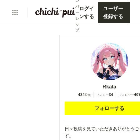
ン
バ
ログイ
ユーザー
ー
ンする
登録する
シ
ッ
プ
Rkata
434
34
40
投稿
フォロー
フォロワー
フォローする
日々投稿を見ていただきありがとうご
す。