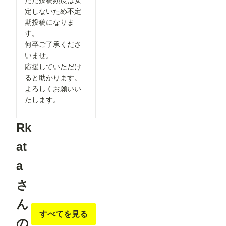
ただ投稿頻度は安
方に読みや
「Load
すいマンガ
定しないため不定
Openpose
作品を楽し
JSON」を
期投稿になりま
んでいただ
右クリック
す。
けるよう、
して表示さ
ご協力をお
何卒ご了承くださ
れるメニュ
願いいたし
ーから、
いませ。
ます。 ▼
「Open in
閲覧機能関
応援していただけ
Openpose
連 ①呪文
Editer」ク
ると助かります。
ありランキ
リックしま
よろしくお願いい
ングを80
す。 ※画
位まで表示
たします。
像では抜け
「呪文あり
ています
ランキン
が、先に
グ」の表示
Rk
「json
件数を80
str」欄
位まで拡大
に、Pose
at
しました。
Keypoint
投稿作品が
のJSON形
a
増えてきた
式のデータ
ことを受
ーを書き込
け、より多
さ
む必要があ
くの作品が
ります（重
ランキング
要 JSON
ん
に掲載さ
形式のデー
れ、多くの
すべてを見る
ターの作成
方の目に触
の
方法は「お