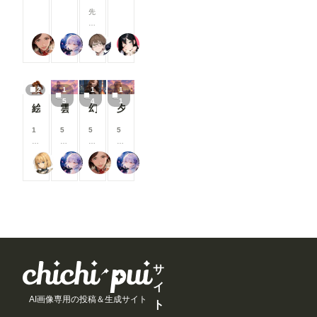
イトへ移動
0
0
0
機
す。 ※先
る
る
る
る
先
してしまう
コ
コ
コ
能
にJSONデ
と
と
と
と
日
ことを防
イ
イ
イ
改
ーターを書
見
見
見
見
、
ぎ、より安
ン
ン
ン
善
き込まない
る
る
る
る
蜜華
リンファ75
２２（にゃんにゃん）
ukkripp
C
心してご利
/
/
/
・
と、
こ
こ
こ
こ
o
用いただけ
月
月
月
ア
「ControlN
と
と
と
と
mf
ます。 上
以
以
以
ッ
etにポーズ
が
が
が
が
y
記以外に
上
上
上
プ
を送信」が
で
で
で
で
2
1
1
1
UI
も、細かな
支
支
支
デ
表示され
き
き
き
き
5
4
1
に
改善や不具
援
援
援
ー
絵柄指定プロンプト【第三弾】
雲の道を歩く見習い配達員
幻写麗華 壱
夕空の星便配達少女
ず、何もで
ま
ま
ま
ま
O
合修正を実
す
す
す
ト
きなく成っ
す
す
す
す
p
施していま
る
る
る
内
てしまいま
1
5
5
5
e
す。 今後
と
と
と
容
す。 抜
0
8
0
8
n
もみなさん
見
見
見
を
けるには、
0
0
0
0
P
にとって
る
る
る
ご
尾藤みそぎ
リンファ75
蜜華
リンファ75
ComfyUIの
コ
コ
コ
コ
os
「使いやす
こ
こ
こ
紹
ブラウザ画
イ
イ
イ
イ
e
く！」「楽
と
と
と
介
面を閉じる
ン
ン
ン
ン
E
しく！」利
が
が
が
し
しかありま
/
/
/
/
dit
用できるサ
で
で
で
ま
せん。 ワ
月
月
月
月
or
イトを目指
き
き
き
す
ークフロー
以
以
以
以
を
して、継続
ま
ま
ま
！
に戻った
上
上
上
上
導
的に改善を
す
す
す
今
ら、「json
支
支
支
支
入
進めてまい
月
str」欄に
援
援
援
援
し
ります。✨
は
編集後のデ
す
す
す
す
サ
よ
新
ーターが書
る
る
る
る
う
イ
機
き込まれて
と
と
と
と
と
能
AI画像専用の投稿＆生成サイト
いますの
見
見
見
見
ト
巧
の
で、一度コ
る
る
る
る