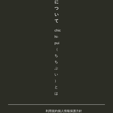
く
に
追
ピーして上
こ
こ
こ
こ
行
加
書きして下
と
と
と
と
つ
か
よ
さい（重
が
が
が
が
な
り
い
要）。
で
で
で
で
い
も
「json
き
き
き
き
て
と
、
str」欄を
ま
ま
ま
ま
聞
み
選択して、
す
す
す
す
き
な
chic
Ctrl+a、
、
さ
Ctrl+c、
hi-
い
ん
Ctrl+v を順
ろ
に
に実行 ※
pui
い
よ
上書きしな
（
ろ
り
いと、編集
試
快
前のデータ
ち
し
適
ーで処理さ
た
ち
に
れます。 --
結
ご
----------------
ぷ
果
利
----------------
、
い
用
----------------
下
い
----------------
）
記
た
----------------
の
だ
と
--------------
カ
け
画像４：実
は
ス
る
行例です。
タ
よ
そこまで追
ム
う
従してくれ
ノ
、
ませんねｗ
ー
使
利用規約
個人情報保護方針
Openpose