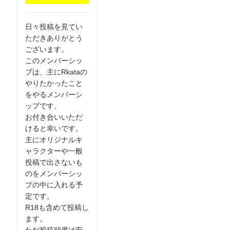
ています。
nnovel16/
▼投稿機能
comfyui_c
関連 ●マン
ontrolnet_
ガテイスト
日々投稿を見てい
aux
選択時の案
Render
ただきありがとう
内を追加
Pose
ございます。
作品投稿時
JSON
に「マン
このメンバーシッ
(Human)
ガ」テイス
プは、主にRkataの
トを選択し
OpenPose
やりたかったこと
た際、投稿
Pose
に関する注
をやるメンバーシ
※「Load
意事項を表
ControlNet
ップです、
示するよう
Model」
になりまし
お付き合いいただ
「Apply
た。 セリ
ControlNet
けると幸いです。
フなどの文
」は
主にオリジナルキ
字が崩れて
ConfyUI標
読めない作
ャラクターや一般
準のノード
品について
です。 -----
投稿で出さないも
は、「イラ
----------------
のをメンバーシッ
スト」カテ
----------------
ゴリでの投
プの中に入れる予
----------------
稿をご検討
----------------
定です。
いただくよ
----------------
うお願いし
R18も含めて投稿し
----------- 画
ています。
像２の様
ます。
より多くの
に、