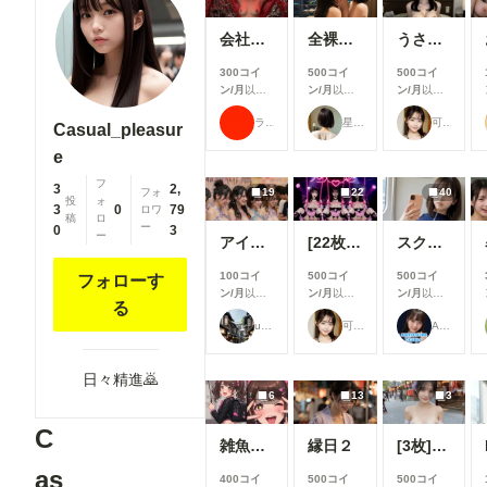
会社の後輩女子がどうしても拘束してほしいっていうから
全裸の黒髪美女二人 ～夜景の高級プライベートダイニング～
うさぎさんのお腹...大きくしてもらったの🍼🐇💕
300コイ
500コイ
500コイ
ン/月
以上
ン/月
以上
ン/月
以上
支援すると
支援すると
支援すると
ラッテ
星空モチ
可愛い女の子のAIグラビア写真集
見ることが
見ることが
見ることが
Casual_pleasur
できます
できます
できます
e
フ
3
2,
フォ
19
22
40
投
ォ
3
0
79
ロワ
稿
ロ
ー
0
3
ー
アイドル2
[22枚]裏ライブでは生で中出しOK&精液を糸を引いて垂れ流す激カワ激エロアイドル🍼💕
スク水痴女と電車ファック🚃
100コイ
500コイ
500コイ
フォローす
ン/月
以上
ン/月
以上
ン/月
以上
る
支援すると
支援すると
支援すると
user_Osk
可愛い女の子のAIグラビア写真集
ARTIFICIAL-GIRLS
見ることが
見ることが
見ることが
できます
できます
できます
日々精進🙇
6
13
3
C
雑魚メスガキ
縁日２
[3枚]夏祭り会場で恥ずかしい格好をしちゃう清楚系美女
as
400コイ
500コイ
500コイ