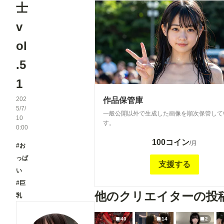
士
v
ol
.5
1
202
作品保管庫
5/7/
一般公開以外で生成した画像を順次保管して
10
す。
0:00
100コイン
/月
#お
っぱ
支援する
い
#巨
他のクリエイターの投
乳
40
14
2