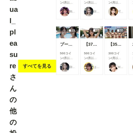
ン/月
以上
ン/月
以上
ン/月
以上
ua
支援すると
支援すると
支援すると
肉便器製造機
弥太郎
可愛い女の子のAIグラビア写真集
見ることが
見ることが
見ることが
できます
できます
できます
l_
pl
15
37
35
ea
プールで撮影４
【37枚】未処理腋見せプール足コキ
【35枚】露出教の海水浴（宗派：Grok）
su
500コイ
500コイ
300コイ
ン/月
以上
ン/月
以上
ン/月
以上
支援すると
支援すると
支援すると
re
すべてを見る
弥太郎
はや太郎
M96（むくろ）
見ることが
見ることが
見ることが
できます
できます
できます
さ
ん
の
他
の