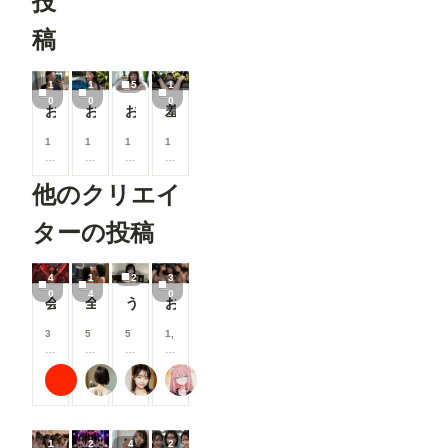
投
稿
1
1
5
1
0
0
0
お姉さん vol.04
お姉さん vol.05
お姉さん vol.03
羞恥JK vol.01
1
1
1
1
0
0
0
0
0
0
0
0
他のクリエイ
コ
コ
コ
コ
イ
イ
イ
イ
ン
ン
ン
ン
ターの投稿
/
/
/
/
月
月
月
月
以
以
以
以
4
1
2
3
上
上
上
上
0
4
0
会社の後輩女子がどうしても拘束してほしいっていうから
全裸の黒髪美女二人 ～夜景の高級プライベートダイニング～
うさぎさんのお腹...大きくしてもらったの🍼🐇💕
お胸とか
支
支
支
支
援
援
援
援
す
す
す
す
3
5
5
1,
る
る
る
る
0
0
0
0
と
と
と
と
0
0
0
0
ラッテ
星空モチ
可愛い女の子のAIグラビア写真集
ナフリジェ
見
見
見
見
コ
コ
コ
0
る
る
る
る
イ
イ
イ
コ
こ
こ
こ
こ
ン
ン
ン
イ
と
と
と
と
/
/
/
ン
1
2
4
2
が
が
が
が
月
月
月
/