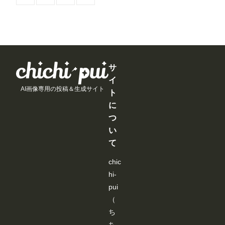
イ
イ
イ
イ
見
見
見
見
ン
ン
ン
ン
る
る
る
る
/
/
/
/
こ
こ
こ
こ
月
月
月
月
と
と
と
と
以
以
以
以
が
が
が
が
上
上
上
上
で
で
で
で
支
支
支
支
き
き
き
き
援
援
援
援
ま
ま
ま
ま
す
す
す
す
サ
す
す
す
す
る
る
る
る
イ
と
と
と
と
AI画像専用の投稿＆生成サイト
見
見
見
見
ト
る
る
る
る
に
こ
こ
こ
こ
と
と
と
と
つ
が
が
が
が
い
で
で
で
で
き
き
き
き
て
ま
ま
ま
ま
す
す
す
す
chic
hi-
pui
（
ち
ち