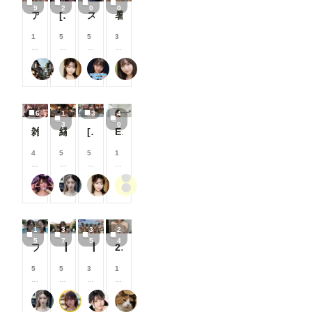
9
2
0
0
で
で
で
で
以
以
以
月
アイドル2
[22枚]裏ライブでは生で中出しOK&精液を糸を引いて垂れ流す激カワ激エロアイドル🍼💕
スク水痴女と電車ファック🚃
暑がりな女子大生
き
き
き
き
上
上
上
以
ま
ま
ま
ま
支
支
支
上
1
5
5
3
す
す
す
す
援
援
援
支
0
0
0
0
す
す
す
援
0
0
0
0
る
る
る
す
user_Osk
可愛い女の子のAIグラビア写真集
ARTIFICIAL-GIRLS
おたき
コ
コ
コ
コ
と
と
と
る
イ
イ
イ
イ
見
見
見
と
ン
ン
ン
ン
る
る
る
見
/
/
/
/
こ
こ
こ
る
6
1
3
4
月
月
月
月
と
と
と
こ
3
0
以
以
以
以
雑魚メスガキ
縁日２
[3枚]夏祭り会場で恥ずかしい格好をしちゃう清楚系美女
Elegance Unveiled ②
が
が
が
と
上
上
上
上
で
で
で
が
支
支
支
支
4
5
5
1
き
き
き
で
援
援
援
援
0
0
0
0
ま
ま
ま
き
す
す
す
す
0
0
0
0
す
す
す
ま
る
る
る
る
肉便器製造機
弥太郎
可愛い女の子のAIグラビア写真集
ぽんぽこぽん
コ
コ
コ
コ
す
と
と
と
と
イ
イ
イ
イ
見
見
見
見
ン
ン
ン
ン
る
る
る
る
/
/
/
/
こ
こ
こ
こ
1
3
3
2
月
月
月
月
と
と
と
と
5
7
5
4
以
以
以
以
プールで撮影４
【37枚】未処理腋見せプール足コキ
【35枚】露出教の海水浴（宗派：Grok）
24枚 巨乳人妻 全生成分
が
が
が
が
上
上
上
上
で
で
で
で
支
支
支
支
5
5
3
1
き
き
き
き
援
援
援
援
0
0
0
0
ま
ま
ま
ま
す
す
す
す
0
0
0
0
す
す
す
す
る
る
る
る
弥太郎
はや太郎
M96（むくろ）
おーしろ
コ
コ
コ
コ
と
と
と
と