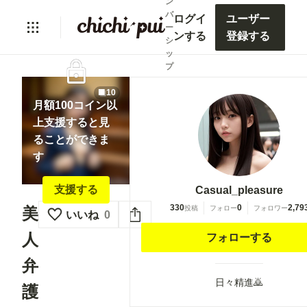
ン
バ
ログイ
ユーザー
ー
ンする
登録する
シ
ッ
lock
プ
10
月額100コイン以
上支援すると見
ることができま
す
支援する
Casual_pleasure
330
0
2,79
投稿
フォロー
フォロワー
美
いいね
0
人
フォローする
弁
日々精進🙇
護