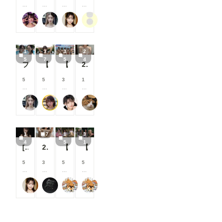
す
す
す
す
援
援
援
援
0
0
0
0
す
す
す
す
0
0
0
0
る
る
る
る
肉便器製造機
弥太郎
可愛い女の子のAIグラビア写真集
ぽんぽこぽん
コ
コ
コ
コ
と
と
と
と
イ
イ
イ
イ
見
見
見
見
ン
ン
ン
ン
る
る
る
る
/
/
/
/
こ
こ
こ
こ
1
3
3
2
月
月
月
月
と
と
と
と
5
7
5
4
以
以
以
以
プールで撮影４
【37枚】未処理腋見せプール足コキ
【35枚】露出教の海水浴（宗派：Grok）
24枚 巨乳人妻 全生成分
が
が
が
が
上
上
上
上
で
で
で
で
支
支
支
支
5
5
3
1
き
き
き
き
援
援
援
援
0
0
0
0
ま
ま
ま
ま
す
す
す
す
0
0
0
0
す
す
す
す
る
る
る
る
弥太郎
はや太郎
M96（むくろ）
おーしろ
コ
コ
コ
コ
と
と
と
と
イ
イ
イ
イ
見
見
見
見
ン
ン
ン
ン
る
る
る
る
/
/
/
/
こ
こ
こ
こ
1
7
1
3
月
月
月
月
と
と
と
と
4
5
1
以
以
以
以
[14枚]女優さんのように可愛い女性の裸🍒💕
260720
【シリーズまとめ】世界の射精から 其之参
【シリーズまとめ】世界の射精から 其之弐
が
が
が
が
上
上
上
上
で
で
で
で
支
支
支
支
5
3
5
5
き
き
き
き
援
援
援
援
0
0
0
0
ま
ま
ま
ま
す
す
す
す
0
0
0
0
す
す
す
す
る
る
る
る
可愛い女の子のAIグラビア写真集
なにもない
萬國彩
萬國彩
コ
コ
コ
コ
と
と
と
と
イ
イ
イ
イ
見
見
見
見
ン
ン
ン
ン
る
る
る
る
/
/
/
/
こ
こ
こ
こ
月
月
月
月