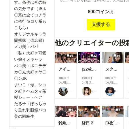
な…」っていう作品（SMやグロ、ぶっ壊れ
す。条件はその時
掲載予定。 応援してくれる神のみのプラン。 特に
の気分です（※ホ
800コイン
月更新がある訳でもないので200で十分です
/月
〇系は全てコチラ
余ってたらどうぞ(о´∀`о)
に移行※ロリ系も
支援する
こちら）
オリジナルキャラ
闇熊家（備忘録）
他のクリエイターの投
メガ美：パパ
（私）大好き可愛
19
22
40
い娘イメキャラ
パコ美：ポニテデ
アイドル2
[22枚]裏ライブでは生で中出しOK&精液を糸を引いて垂れ流す激カワ激エロアイドル🍼💕
スク水痴女と電車ファック🚃
カ〇ん大好きヤ〇
〇ンJK
100コイ
500コイ
500コイ
ン/月
以上
ン/月
以上
ン/月
以上
まいこ：母、ショ
支援すると
支援すると
支援すると
タ好きヘムタィ茶
user_Osk
可愛い女の子のAIグラビア写真集
ARTIFICIAL-GIRLS
見ることが
見ることが
見ることが
できます
できます
できます
髪ショートヘア
たる子：ぽっちゃ
り垂れ乳眼鏡パコ
6
13
3
美の同級生
雑魚メスガキ
縁日２
[3枚]夏祭り会場で恥ずかしい格好をしちゃう清楚系美女