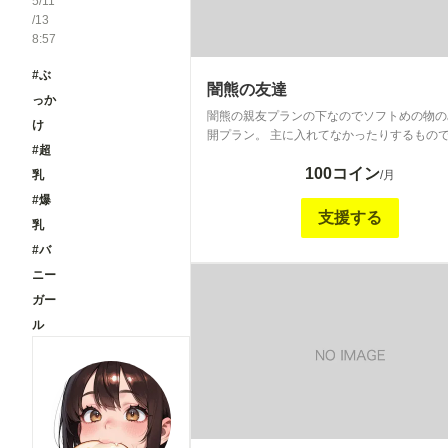
5/11
/13
8:57
#ぶ
闇熊の友達
っか
闇熊の親友プランの下なのでソフトめの物の
け
開プラン。 主に入れてなかったりするもので
#超
常公開していないシリーズの2枚目等も含ま
100コイン
乳
/月
#爆
支援する
乳
#バ
ニー
ガー
ル