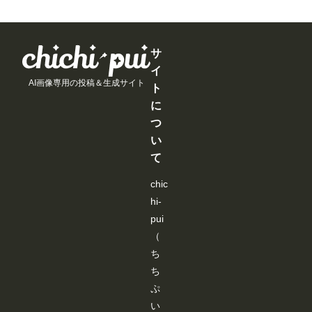
と
と
と
と
以
以
以
以
が
が
が
が
上
上
上
上
で
で
で
で
支
支
支
支
き
き
き
き
援
援
援
援
ま
ま
ま
ま
す
す
す
す
サ
す
す
す
す
る
る
る
る
イ
と
と
と
と
AI画像専用の投稿＆生成サイト
見
見
見
見
ト
る
る
る
る
に
こ
こ
こ
こ
と
と
と
と
つ
が
が
が
が
い
で
で
で
で
き
き
き
き
て
ま
ま
ま
ま
す
す
す
す
chic
hi-
pui
（
ち
ち
ぷ
い