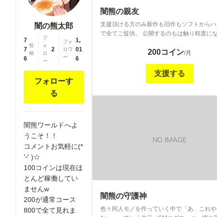
闇熊の親友
支援頂ける方のみ新作も旧作もソフトからハ
闇の熊太郎
で全てご提供。 公開するのもは触り程度に
フ
7
1,
フォ
ますのでよろしくお願いします(´・ω・｀) 主にリア
投
ォ
7
2
01
ロワ
200コイン
ル系はシリーズ物 二次は同人物メインで投
/月
稿
ロ
ー
6
6
きたいと思っています！
ー
支援する
フォローす
る
闇熊ワールドへよ
うこそ！！
コメントお気軽に(*
'ᵕ' )☆
100コインは現在ほ
とんど稼働してい
ませんw
闇熊の守護神
200が通常コース
色々同人モノを作っていく中で「あ、これや
800で全て見れま