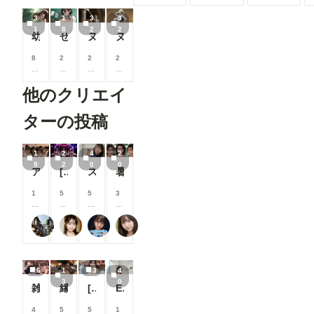
3
1
3
3
1
8
2
2
幼なじみと夏休み
せんせいとなつやすみ授業
ヌける美術館2
ヌける美術館1
8
2
2
2
0
0
0
0
0
0
0
0
他のクリエイ
コ
コ
コ
コ
イ
イ
イ
イ
ン
ン
ン
ン
ターの投稿
/
/
/
/
月
月
月
月
以
以
以
以
1
2
4
2
上
上
上
上
9
2
0
0
アイドル2
[22枚]裏ライブでは生で中出しOK&精液を糸を引いて垂れ流す激カワ激エロアイドル🍼💕
スク水痴女と電車ファック🚃
暑がりな女子大生
支
支
支
支
援
援
援
援
す
す
す
す
1
5
5
3
る
る
る
る
0
0
0
0
と
と
と
と
0
0
0
0
user_Osk
可愛い女の子のAIグラビア写真集
ARTIFICIAL-GIRLS
おたき
見
見
見
見
コ
コ
コ
コ
る
る
る
る
イ
イ
イ
イ
こ
こ
こ
こ
ン
ン
ン
ン
と
と
と
と
/
/
/
/
6
1
3
4
が
が
が
が
月
月
月
月
3
0
で
で
で
で
以
以
以
以
雑魚メスガキ
縁日２
[3枚]夏祭り会場で恥ずかしい格好をしちゃう清楚系美女
Elegance Unveiled ②
き
き
き
き
上
上
上
上
ま
ま
ま
ま
支
支
支
支
4
5
5
1