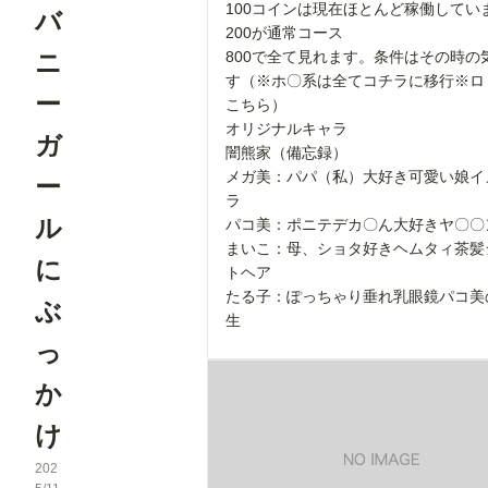
100コインは現在ほとんど稼働してい
バ
200が通常コース
ニ
800で全て見れます。条件はその時の
す（※ホ〇系は全てコチラに移行※ロ
ー
こちら）
オリジナルキャラ
ガ
闇熊家（備忘録）
メガ美：パパ（私）大好き可愛い娘イ
ー
ラ
ル
パコ美：ポニテデカ〇ん大好きヤ〇〇
まいこ：母、ショタ好きヘムタィ茶髪
に
トヘア
たる子：ぽっちゃり垂れ乳眼鏡パコ美
ぶ
生
っ
か
け
202