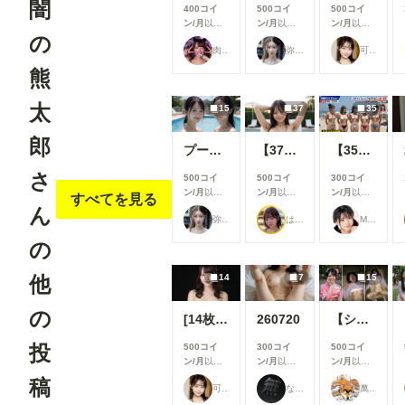
闇
400コイ
500コイ
500コイ
ン/月
以上
ン/月
以上
ン/月
以上
の
支援すると
支援すると
支援すると
肉便器製造機
弥太郎
可愛い女の子のAIグラビア写真集
見ることが
見ることが
見ることが
できます
できます
できます
熊
太
15
37
35
郎
プールで撮影４
【37枚】未処理腋見せプール足コキ
【35枚】露出教の海水浴（宗派：Grok）
さ
500コイ
500コイ
300コイ
ン/月
以上
ン/月
以上
ン/月
以上
すべてを見る
支援すると
支援すると
支援すると
ん
弥太郎
はや太郎
M96（むくろ）
見ることが
見ることが
見ることが
できます
できます
できます
の
他
14
7
15
の
[14枚]女優さんのように可愛い女性の裸🍒💕
260720
【シリーズまとめ】世界の射精から 其之参
投
500コイ
300コイ
500コイ
ン/月
以上
ン/月
以上
ン/月
以上
支援すると
支援すると
支援すると
稿
可愛い女の子のAIグラビア写真集
なにもない
萬國彩
見ることが
見ることが
見ることが
できます
できます
できます