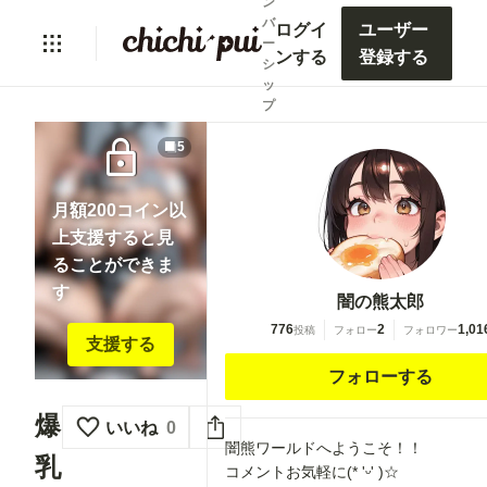
ン
バ
ログイ
ユーザー
ー
ンする
登録する
シ
ッ
プ
lock
5
月額200コイン以
上支援すると見
ることができま
す
闇の熊太郎
776
2
1,01
投稿
フォロー
フォロワー
支援する
フォローする
爆
いいね
0
闇熊ワールドへようこそ！！
乳
コメントお気軽に(* 'ᵕ' )☆