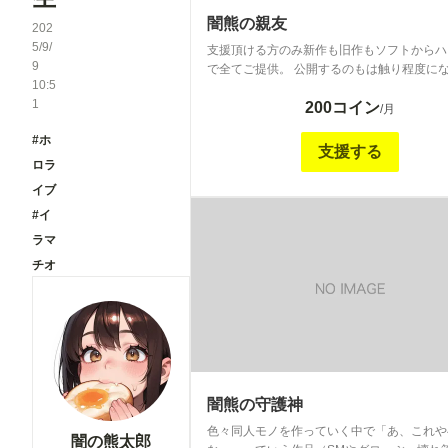
闇熊の親友
202
5/9/
支援頂ける方のみ新作も旧作もソフトからハ
9
で全てご提供。 公開するのもは触り程度に
10:5
ますのでよろしくお願いします(´・ω・｀) 主にリア
1
200コイン
ル系はシリーズ物 二次は同人物メインで投
/月
きたいと思っています！
#ホ
支援する
ロラ
イブ
#イ
ラマ
チオ
闇熊の守護神
色々同人モノを作っていく中で「あ、これや
闇の熊太郎