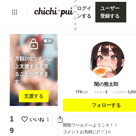
ン
バ
ログイ
ユーザー
ー
ンする
登録する
シ
ッ
プ
lock
39
月額200コイン以
上支援すると見
ることができま
す
闇の熊太郎
776
2
1,01
投稿
フォロー
フォロワー
支援する
フォローする
1
いいね
1
闇熊ワールドへようこそ！！
9
コメントお気軽に(* 'ᵕ' )☆