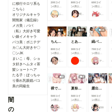
200コイ
800コイ
600コイ
に移行※ロリ系も
ン/月
以上
ン/月
以上
ン/月
以上
こちら）
支援すると
支援すると
支援すると
オリジナルキャラ
ふぅみん
闇の熊太郎
shu_mohe_R18
見ることが
見ることが
見ることが
できます
できます
できます
闇熊家（備忘録）
メガ美：パパ
30
40
16
（私）大好き可愛
い娘イメキャラ
ちんちん見つけた！
とある女子大の仲良しグループの日常風景
縞パンと陰毛とか
パコ美：ポニテデ
カ〇ん大好きヤ〇
800コイ
300コイ
700コイ
〇ンJK
ン/月
以上
ン/月
以上
ン/月
以上
支援すると
支援すると
支援すると
まいこ：母、ショ
じゅじゅじゅ
ラッテ
ナフリジェ
見ることが
見ることが
見ることが
タ好きヘムタィ茶
できます
できます
できます
髪ショートヘア
たる子：ぽっちゃ
4
4
り垂れ乳眼鏡パコ
美の同級生
裸でスポンサーを接待するアイドル【秋吉みる】編
夏祭りで興奮したオタクに襲われる一軍ギャルズ【桃園ひまり】編
露出プレイ078
500コイ
500コイ
500コイ
闇
ン/月
以上
ン/月
以上
ン/月
以上
支援すると
支援すると
支援すると
の
17時からはアイドル！
一軍ギャルズ
EBI
見ることが
見ることが
見ることが
できます
できます
できます