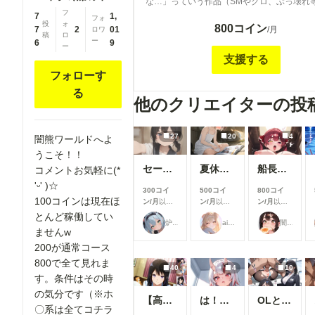
な…」っていう作品（SMやグロ、ぶっ壊れ
フ
掲載予定。 応援してくれる神のみのプラン。 特に
7
1,
フォ
投
ォ
800コイン
月更新がある訳でもないので200で十分です
7
2
01
/月
ロワ
稿
ロ
余ってたらどうぞ(о´∀`о)
ー
6
9
ー
支援する
フォローす
る
他のクリエイターの投
27
20
4
闇熊ワールドへよ
うこそ！！
セーラーちゃんと先生 26-08-04
夏休みに覚えたこと
船長のズボズボおなにー♪
コメントお気軽に(*
'ᵕ' )☆
300コイ
500コイ
800コイ
100コインは現在ほ
ン/月
以上
ン/月
以上
ン/月
以上
支援すると
支援すると
支援すると
とんど稼働してい
炉巨猫@今日はこれでいいかな
ailovepui
闇の熊太郎
見ることが
見ることが
見ることが
ませんw
できます
できます
できます
200が通常コース
800で全て見れま
40
4
10
す。条件はその時
の気分です（※ホ
【高坂麗奈】自分の部屋に彼氏を呼んで・・・
は！余何も着てなかった！w
OLとエッチ
〇系は全てコチラ