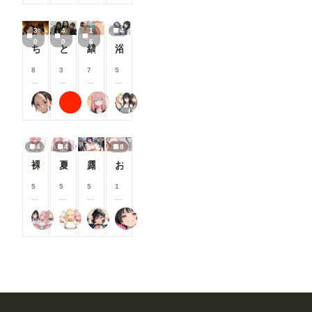
見
見
見
見
ン
ン
ン
ン
る
る
る
る
/
/
/
/
こ
こ
こ
こ
3
4
1
4
月
月
月
月
と
と
と
と
0
0
6
以
以
以
以
ちんちん見つけた！
とある女子大の仲良しグループの日常風景
縞パンと陰毛とか
浴衣で性行為を楽しむタワマン妻【山口明香里】編
が
が
が
が
上
上
上
上
で
で
で
で
支
支
支
支
8
3
7
5
き
き
き
き
援
援
援
援
0
0
0
0
ま
ま
ま
ま
す
す
す
す
0
0
0
0
す
す
す
す
る
る
る
る
じゅじゅじゅ
ラッテ
ナフリジェ
タワマン妻
コ
コ
コ
コ
と
と
と
と
イ
イ
イ
イ
見
見
見
見
ン
ン
ン
ン
る
る
る
る
/
/
/
/
こ
こ
こ
こ
4
4
8
月
月
月
月
と
と
と
と
以
以
以
以
裸でスポンサーを接待するアイドル【秋吉みる】編
夏祭りで興奮したオタクに襲われる一軍ギャルズ【桃園ひまり】編
露出プレイ078
お箸でおっぱい❤
が
が
が
が
上
上
上
上
で
で
で
で
支
支
支
支
5
5
5
1
き
き
き
き
援
援
援
援
0
0
0
0
ま
ま
ま
ま
す
す
す
す
0
0
0
0
す
す
す
す
る
る
る
る
17時からはアイドル！
一軍ギャルズ
EBI
rulenye（ルルナイ）
コ
コ
コ
コ
と
と
と
と
イ
イ
イ
イ
見
見
見
見
ン
ン
ン
ン
る
る
る
る
/
/
/
/
こ
こ
こ
こ
月
月
月
月
と
と
と
と
以
以
以
以
が
が
が
が
上
上
上
上
で
で
で
で
支
支
支
支
き
き
き
き
援
援
援
援