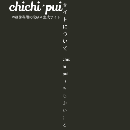
ま
ま
ま
ま
す
す
す
す
サ
す
す
す
す
る
る
る
る
イ
と
と
と
と
AI画像専用の投稿＆生成サイト
見
見
見
見
ト
る
る
る
る
に
こ
こ
こ
こ
と
と
と
と
つ
が
が
が
が
い
で
で
で
で
き
き
き
き
て
ま
ま
ま
ま
す
す
す
す
chic
hi-
pui
（
ち
ち
ぷ
い
）
と