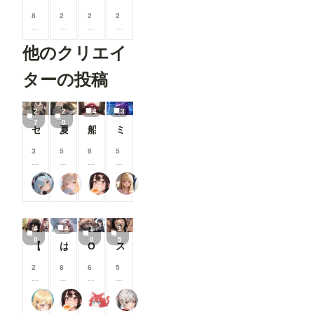
8
2
2
2
0
0
0
0
0
0
0
0
他のクリエイ
コ
コ
コ
コ
イ
イ
イ
イ
ン
ン
ン
ン
ターの投稿
/
/
/
/
月
月
月
月
以
以
以
以
2
2
4
3
上
上
上
上
7
0
セーラーちゃんと先生 26-08-04
夏休みに覚えたこと
船長のズボズボおなにー♪
ミモザ
支
支
支
支
援
援
援
援
す
す
す
す
3
5
8
5
る
る
る
る
0
0
0
0
と
と
と
と
0
0
0
0
炉巨猫@今日はこれでいいかな
ailovepui
闇の熊太郎
いち
見
見
見
見
コ
コ
コ
コ
る
る
る
る
イ
イ
イ
イ
こ
こ
こ
こ
ン
ン
ン
ン
と
と
と
と
/
/
/
/
4
4
1
1
が
が
が
が
月
月
月
月
0
0
5
で
で
で
で
以
以
以
以
【高坂麗奈】自分の部屋に彼氏を呼んで・・・
は！余何も着てなかった！w
OLとエッチ
スク水幸奈 やっぱりえっちな・・・ S-514
き
き
き
き
上
上
上
上
ま
ま
ま
ま
支
支
支
支
2
8
6
5
す
す
す
す
援
援
援
援
0
0
0
0
す
す
す
す
0
0
0
0
る
る
る
る
ふぅみん
闇の熊太郎
shu_mohe_R18
えるがるむ
コ
コ
コ
コ
と
と
と
と
イ
イ
イ
イ