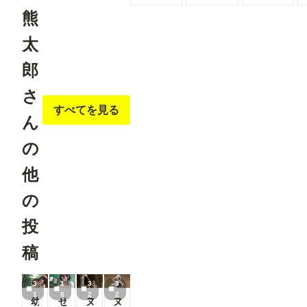
熊
太
郎
さ
すべてを見る
ん
の
他
の
投
稿
3
1
3
3
1
8
2
2
幼なじみと夏休み
せんせいとなつやすみ授業
ヌける美術館2
ヌける美術館1