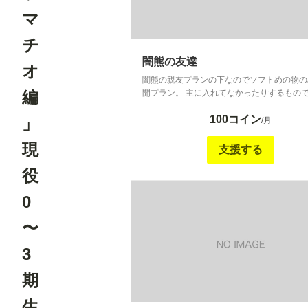
マ
チ
闇熊の友達
オ
闇熊の親友プランの下なのでソフトめの物の
編
開プラン。 主に入れてなかったりするもので
常公開していないシリーズの2枚目等も含ま
100コイン
」
/月
現
支援する
役
0
〜
3
期
生