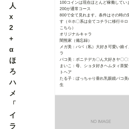
100コインは現在ほとんど稼働してい
人
200が通常コース
x
800で全て見れます。条件はその時の
す（※ホ〇系は全てコチラに移行※ロ
2
こちら）
オリジナルキャラ
+
闇熊家（備忘録）
メガ美：パパ（私）大好き可愛い娘イ
α
ラ
ほ
パコ美：ポニテデカ〇ん大好きヤ〇〇
まいこ：母、ショタ好きヘムタィ茶髪
ろ
トヘア
たる子：ぽっちゃり垂れ乳眼鏡パコ美
ハ
生
メ
「
イ
ラ