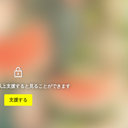
lock
ン以上支援すると見ることができます
支援する