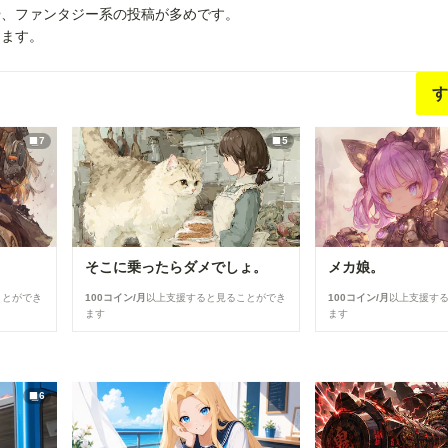
や、ファンタジー系の投稿が多めです。
します。
す
7
5
そこに乗ったらダメでしょ。
メカ娘。
ことができ
100コイン/月
以上支援すると見ることができ
100コイン/月
以上支援す
ます
ます
6