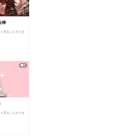
うに変更し
editor
ました。
Load
必要な設定
Openpose
だけが表示
JSON ・
されるた
金棒
comfyui_c
め、画面が
ontrolnet_
よりシンプ
ると見ることができ
aux URL：
ルで分かり
https://gith
やすくなっ
ub.com/Fa
ています。
nnovel16/
▼投稿機能
comfyui_c
関連 ●マン
ontrolnet_
ガテイスト
aux
選択時の案
7
Render
内を追加
Pose
作品投稿時
JSON
に「マン
(Human)
ガ」テイス
トを選択し
OpenPose
た際、投稿
Pose
に関する注
※「Load
8
意事項を表
ControlNet
示するよう
Model」
ると見ることができ
になりまし
「Apply
た。 セリ
ControlNet
フなどの文
」は
字が崩れて
ConfyUI標
読めない作
準のノード