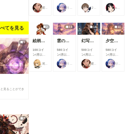
択UIを改善
支援すると
支援すると
Open
支援すると
生成時のモ
蜜華
リンファ75
２２（にゃんにゃん）
ukkripp
見ることが
見ることが
Pose
見ることが
デル選択画
できます
できます
Editorを導
できます
面を見直
入しようと
し、よりモ
巧く行かな
デルを選び
2
15
14
11
べてを見る
いと聞き、
やすいUIに
いろいろ試
改善しまし
した結果、
た。 利用
絵柄指定プロンプト【第三弾】
雲の道を歩く見習い配達員
幻写麗華 壱
夕空の星便配達少女
下記のカス
5
したいモデ
タムノード
ルを探しや
100コイ
580コイ
500コイ
580コイ
が使えまし
すくなり、
ン/月
以上
ン/月
以上
ン/月
以上
ン/月
以上
たので、報
これまで以
支援すると
支援すると
支援すると
支援すると
告です。
尾藤みそぎ
リンファ75
蜜華
リンファ75
上にスムー
見ることが
見ることが
見ることが
見ることが
今回使った
ズに生成を
できます
できます
できます
できます
カスタムノ
始められま
ード（画像
す！
１と画像５
②「解像度
の茶色のノ
を上げる」
ると見ることができ
ード） ・
の表示を最
ComfyUI-
適化 「解
openpose-
像度を上げ
editor
る」設定
URL：
を、対応し
https://gith
ているモデ
7
ub.com/hu
ルを選択し
chenlei/Co
た場合のみ
mfyUI-
表示するよ
openpose-