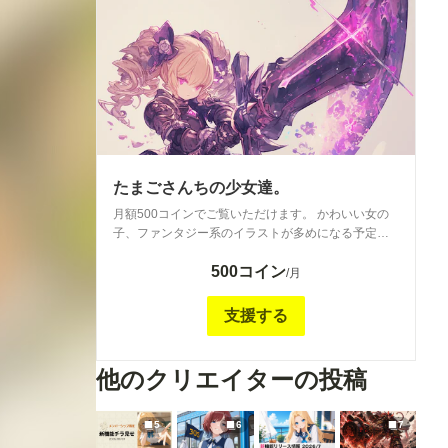
たまごさんちの少女達。
月額500コインでご覧いただけます。 かわいい女の
子、ファンタジー系のイラストが多めになる予定で
す。 よろしくお願いします。 ライトプラン(100コイ
500コイン
ン)との差別化ですが、こちらでは今後キーワードの
/月
みですがプロンプトの一部を掲載する予定です。
例 knight armor, twintail hair, drill hair
支援する
他のクリエイターの投稿
5
6
7