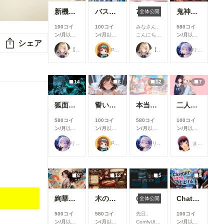
新機能チラ見せ！#10
バスガイド
7月リリース新機能情報
鬼神装甲・震天の金棒
全体公開
100コイ
100コイ
みなさん、
580コイ
ン/月
以上
ン/月
以上
こんにち
ン/月
以上
シェア
支援すると
支援すると
は！🌟 今
支援すると
【公式】ちちぷいちゃん
P.S.T.A.
【公式】ちちぷいちゃん
リンファ75
見ることが
見ることが
回は、7月
見ることが
できます
できます
に実施した
できます
機能改善・
アップデー
14
6
12
7
ト内容をご
紹介しま
す！ 今月
狐面の忍者ガール
誓いのキス
本当にアイスみたいに溶けている女の子
二人のJK362～368
は新機能の
追加より
580コイ
100コイ
580コイ
100コイ
も、みなさ
ン/月
以上
ン/月
以上
ン/月
以上
ン/月
以上
んにより快
支援すると
支援すると
支援すると
支援すると
適にご利用
リンファ75
P.S.T.A.
リンファ75
まーるの別荘
見ることが
見ることが
見ることが
見ることが
いただける
できます
できます
できます
できます
よう、使い
勝手や見や
すさを中心
8
12
5
5
とした改善
を行いまし
た✨ ▼生
絢華幻姫 壱
木の枝の伝説剣
ComfyUIでOpen Pose Editorを使う
ChatGPTで背景合成→SDXLで仕上げる。私がよく使っている制作フロー
全体公開
成機能関連
①生成画面
500コイ
580コイ
先日、
100コイ
のモデル選
ン/月
以上
ン/月
以上
ComfyUIに
ン/月
以上