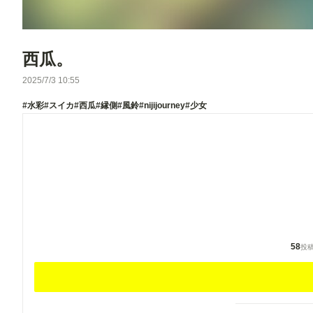
西瓜。
2025/7/3 10:55
#水彩
#スイカ
#西瓜
#縁側
#風鈴
#nijijourney
#少女
58
投