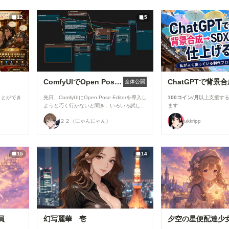
多くの方に読みやすいマンガ作品を楽しんで
いただけるよう、ご協力をお願いいたしま
12
5
す。 ▼閲覧機能関連 ①呪文ありランキング
を80位まで表示 「呪文ありランキング」の
表示件数を80位まで拡大しました。 投稿作
品が増えてきたことを受け、より多くの作品
がランキングに掲載され、多くの方の目に触
れる機会が増えています✨ ②マンガ作品ペー
ジにおすすめユーザーを表示 マンガ作品ペ
ージに、おすすめユーザーを表示するように
ComfyUIでOpen Pose Editorを使う
全体公開
なりました。 お気に入りのクリエイターを
見つけたり、新しいマンガ作品との出会いに
ことができ
先日、ComfyUIにOpen Pose Editorを導入し
100コイン/月
以上支援す
ぜひご活用ください📖 ▼メンバーシップ関
ようと巧く行かないと聞き、いろいろ試した
ます
連 ●タグページにテイスト切り替えを追加 メ
結果、下記のカスタムノードが使えましたの
ンバーシップのタグページで、「イラスト」
２２（にゃんにゃん）
ukkripp
で、報告です。 今回使ったカスタムノード
「フォト」「マンガ」の切り替えができるよ
（画像１と画像５の茶色のノード） ・
うになりました。 見たい作品だけを絞り込
ComfyUI-openpose-editor URL：
めるようになり、目的の作品を探しやすくな
https://github.com/huchenlei/ComfyUI-
っています。 ▼その他の改善 ・コメント内
15
14
openpose-editor Load Openpose JSON
の外部URLを開く際に、確認画面を表示する
・comfyui_controlnet_aux URL：
ようになりました。 誤って外部サイトへ
https://github.com/Fannovel16/comfyui_con
移動してしまうことを防ぎ、より安心してご
trolnet_aux Render Pose JSON (Human)
利用いただけます。 上記以外にも、細かな
OpenPose Pose ※「Load ControlNet
改善や不具合修正を実施しています。 今後
Model」「Apply ControlNet」はConfyUI標
もみなさんにとって「使いやすく！」「楽し
準のノードです。 ---------------------------------------
く！」利用できるサイトを目指して、継続的
--------------------------------------------------------- 画像
に改善を進めてまいります。✨
員
幻写麗華 壱
夕空の星便配達少
２の様に、「Load Openpose JSON」を右
クリックして表示されるメニューから、