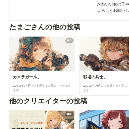
かわいい女の子
よろしくお願い
たまごさんの他の投稿
5
カメラガール。
戦場の兵士。
100コイン/月
以上支援すると見ることができ
100コイン/月
以上支援すると見る
ます
ます
他のクリエイターの投稿
5