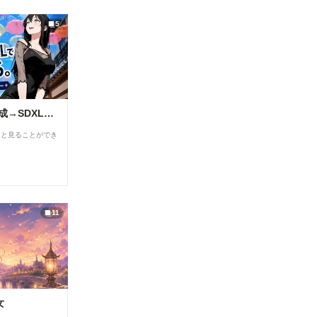
品について
です。 -----
は、「イラ
----------------
5
スト」カテ
----------------
ゴリでの投
----------------
稿をご検討
----------------
いただくよ
----------------
うお願いし
----------- 画
ています。
像２の様
より多くの
に、
方に読みや
「Load
ChatGPTで背景合成→SDXLで仕上げる。私がよく使っている制作フロー
すいマンガ
Openpose
作品を楽し
JSON」を
ると見ることができ
んでいただ
右クリック
けるよう、
して表示さ
ご協力をお
れるメニュ
願いいたし
ーから、
ます。 ▼
「Open in
閲覧機能関
Openpose
連 ①呪文
Editer」ク
11
ありランキ
リックしま
ングを80
す。 ※画
位まで表示
像では抜け
「呪文あり
ています
ランキン
が、先に
グ」の表示
「json
件数を80
str」欄
位まで拡大
女
に、Pose
しました。
Keypoint