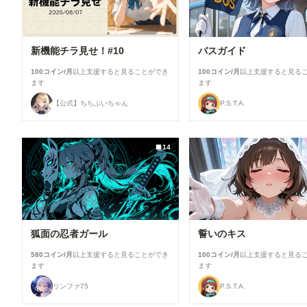
新機能チラ見せ！#10
バスガイド
100コイン/月
以上支援すると見ることができ
100コイン/月
以上支援すると見る
ます
ます
【公式】ちちぷいちゃん
P.S.T.A.
14
狐面の忍者ガール
誓いのキス
580コイン/月
以上支援すると見ることができ
100コイン/月
以上支援すると見る
ます
ます
リンファ75
P.S.T.A.