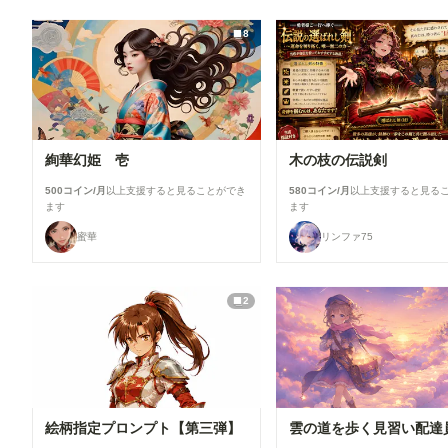
8
絢華幻姫 壱
木の枝の伝説剣
500コイン/月
以上支援すると見ることができ
580コイン/月
以上支援すると見る
ます
ます
蜜華
リンファ75
2
絵柄指定プロンプト【第三弾】
雲の道を歩く見習い配達