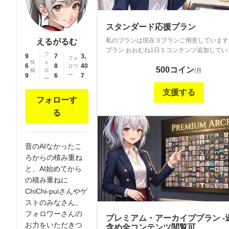
いた実感を持っていただけるよう、このプラ
に充実させていきます。 費用500コイン ライトプラ
ンで投稿しているコンテンツはすべて閲覧可
スタンダード応援プラン
さらに追加のコンテンツが閲覧できます。 
私のプランは現在３プランご用意しています ●ライ
えるがるむ
ンダードプランで提供していた「ほぼ毎日イ
プラン おおむね1日１コンテンツ追加していま
+小説を投稿」をこちらに移行します。 投稿
フ
9
7
3,
フォ
月までの「スタンダードプラン」の名称だっ
投
ォ
カ月分のコンテンツを参照可能 ◆プレミアム・アー
6
8
40
ロワ
500コイン
ンです。 よりクオリティの高い毎日投稿（
/月
稿
ロ
カイブプラン ChiChi-puiのメンバーシップ
ー
9
6
7
説）を継続していくため、「スタンダード応
ー
の段階から投稿してきた過去分含めた累計90
ン」プランをメインの活動拠点にリニューア
支援する
上のメンバーシップコンテンツの全コンテン
す。 200円プランは、スキマ時間にサクッ
フォローす
覧可能なプランです。 このVIPプランをぜ
る息抜きコンテンツの場所に生まれ変わりま
ださいっ！ ６月までの名称：「プレミアム＋プラ
る
ぼ毎日投稿の頻度はそのままに、小説は少な
ン」 費用1,500コイン https://membership.chi
て代わりにイラストの範囲を全年齢やR-15
pui.com/plans/d66b032a-b582-416a-b3f3-
広げた投稿になります。 ◆スタンダード応援プラン
956aef4cc6f3/ ＝＝＝＝＝＝＝＝＝＝＝＝
昔のAIなかったこ
＝＝＞こちらはこのプランです 6月までの「
＝＝＝＝＝＝＝＝＝＝＝ ◆コンテンツ紹介 ・ライト
マシプラン（旧プレミアムプラン）」の名称
ろからの積み重ね
プランのコンテンツ：「L-」で始まるコ
プランです。 がっつり応援いただいていた
と、AI始めてから
スタンダード応援プラン、プレミアムアーカ
援いただいた実感を持っていただけるよう、
の積み重ねに
ランでも閲覧できます。 閲覧期間は公開か
ランを更に充実させていきます。 費用500コイン ラ
カ月です 例）7/1公開→2026/9/1公開終了 ・アー
ChiChi-puiさんやゲ
イトプランで投稿しているコンテンツはすべ
カイブコンテンツ：「A-」で始まるコンテ
ストのみなさん、
可能で、さらに追加のコンテンツが閲覧でき
タンダードプランで公開されていたコンテン
フォロワーさんの
従来スタンダードプランで提供していた「ほ
プレミアム・アーカイブプラン -
開期間終了になったものです。 ・プレミアムアーカ
お力をいただきつ
イラスト+小説を投稿」をこちらに移行します
含め全コンテンツ閲覧可
イブコンテンツ：「PA-」で始まるコンテン