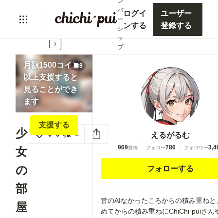
ン
バ
ログイ
ユーザー
ー
ンする
登録する
シ
lock
ッ
プ
月額1500コイン
8
以上支援すると
見ることができ
ます
支援する
少
いいね
1
えるがるむ
969
786
3,4
投稿
フォロー
フォロワー
女
の
フォローする
部
昔のAIなかったころからの積み重ねと、
屋
めてからの積み重ねにChiChi-puiさ