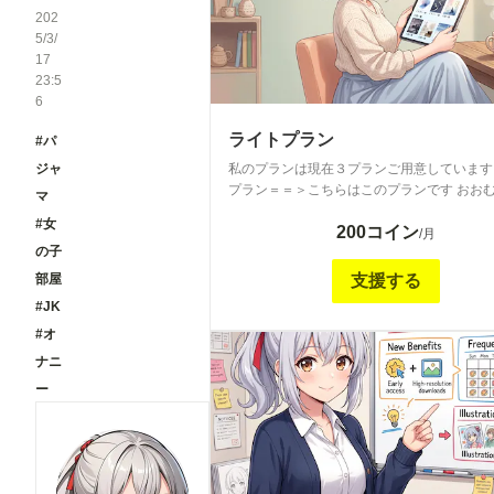
202
5/3/
17
23:5
6
ライトプラン
#パ
ジャ
私のプランは現在３プランご用意しています ●ライ
プラン＝＝＞こちらはこのプランです おおむ
マ
コンテンツ追加しています。 6月までの「ス
#女
200コイン
ドプラン」の名称だったプランです。 より
/月
の子
ィの高い毎日投稿（画像＋小説）を継続して
め、「スタンダード応援プラン」プランをメ
部屋
支援する
活動拠点にリニューアルします。 200円プ
#JK
スキマ時間にサクッと楽しめる息抜きコンテ
#オ
場所に生まれ変わります！ ほぼ毎日投稿の
のままに、小説は少なめにして代わりにイラ
ナニ
範囲を全年齢やR-15などにも広げた投稿に
ー
す。 なお、7月は「スタンダード応援プラン」用のコ
ンテンツも一部期間限定公開いたします。 ◆スタン
ダード応援プラン 6月までの「支援マシマシ
（旧プレミアムプラン）」の名称だったプラ
す。 がっつり応援いただいていた皆様に応