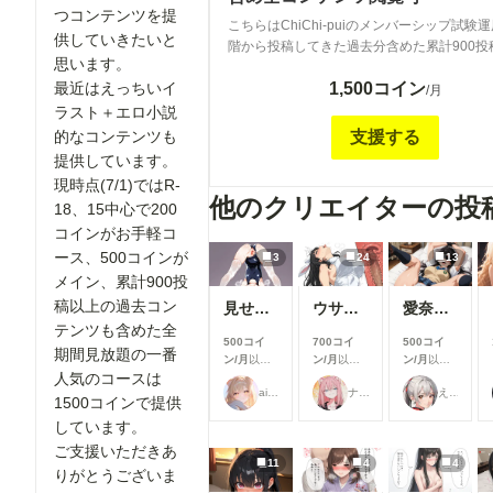
日から2カ月分のコンテンツを参照可能 ◆プレミア
つコンテンツを提
ミアムプランで公開されていたコンテンツが
こちらはChiChi-puiのメンバーシップ試験
ム・アーカイブプラン ChiChi-puiのメンバ
供していきたいと
間終了となったものです。 ・プレミアム
階から投稿してきた過去分含めた累計900投
試験運用の段階から投稿してきた過去分含め
ンテンツ：「PP-」で始まるコンテンツ ス
思います。
メンバーシップコンテンツの全コンテンツが
900投稿以上のメンバーシップコンテンツの
ード応援プラン、プレミアムアーカイブプラ
1,500コイン
最近はえっちいイ
能なプランです。 私のプランは現在３プランご用意
/月
ンツが閲覧可能なプランです。 このVIPプ
用者様向けの新規追加コンテンツです。 
しています ●ライトプラン おおむね1日１コンテンツ
ラスト＋エロ小説
ご利用くださいっ！ ６月までの名称：「プレミアム
していただいているのお礼に時々追加してい
追加しています。 6月までの「スタンダード
支援する
的なコンテンツも
＋プラン」 費用1,500コイン
【リクエスト】 プランの皆様に対しては
の名称だったプランです。 よりクオリティ
https://membership.chichi-pui.com/plans/d6
提供しています。
囲で承ります。 リクエスト募集投稿をご利
日投稿（画像＋小説）を継続していくため、
b582-416a-b3f3-956aef4cc6f3/ ＝＝＝
現時点(7/1)ではR-
い。 こちら: https://membership.chichi-
ンダード応援プラン」プランをメインの活動
他のクリエイターの投
＝＝＝＝＝＝＝＝＝＝＝＝＝＝＝＝＝＝＝ 
pui.com/posts/images/59929180-8d87-4035
18、15中心で200
リニューアルします。 200円プランは、ス
ンツ紹介 ・ライトプランのコンテンツ：「L-」で始
776b14530143/ 技術的、工数的、規約的に出来るこ
コインがお手軽コ
にサクッと楽しめる息抜きコンテンツの場所
まるコンテンツ スタンダード応援プラン
と出来ないことがあるかとおもいますが、希
れ変わります！ ほぼ毎日投稿の頻度はその
ース、500コインが
3
24
13
アムアーカイブプランでも閲覧できます。
ざいましたら出来る限り承ります。 「この
小説は少なめにして代わりにイラストの範囲
メイン、累計900投
間は公開から原則2カ月です 例）7/1公開
ーションをこのキャラで！」とか「おねショ
齢やR-15などにも広げた投稿になります。 ◆スタン
→2026/9/1公開終了 ・スタンダード応援プランコン
稿以上の過去コン
見せてくれる女の子
ウサギ耳とか
愛奈 変態先輩とラブラブ S-517
む」とかざっくりなリクエストでもOKです。 ■コ
ダード応援プラン 6月までの「支援マシマシ
テンツ：「S-」で始まるコンテンツ スタ
テンツも含めた全
テンツの利用可能期間について スタンダー
（旧プレミアムプラン）」の名称だったプラ
500コイ
700コイ
500コイ
応援プラン、プレミアムアーカイブプランで
期間見放題の一番
ランと同一の２カ月前のコンテンツまでご覧
す。 がっつり応援いただいていた皆様に応
ン/月
以上
ン/月
以上
ン/月
以上
できます。 閲覧期間は公開から原則2カ
けます。 ・アーカイブコンテンツ、プレミアムアー
人気のコースは
支援すると
支援すると
支援すると
いた実感を持っていただけるよう、このプラ
例）7/1公開→2026/9/1公開終了 ・アーカイブコンテ
ailovepui
ナフリジェ
えるがるむ
カイブコンテンツ 公開期間が終了したコ
見ることが
見ることが
見ることが
に充実させていきます。 費用500コイン ライトプラ
1500コインで提供
ンツ：「A-」で始まるコンテンツ スタン
できます
できます
できます
は「プレミアムアーカイブプラン」のみ閲覧
ンで投稿しているコンテンツはすべて閲覧可
しています。
ランで公開されていたコンテンツが公開期間
なります。 https://membership.chichi-
さらに追加のコンテンツが閲覧できます。 
ご支援いただきあ
なったものです。 ・プレミアムアーカイブコンテン
pui.com/plans/d66b032a-b582-416a-b3f3-
ンダードプランで提供していた「ほぼ毎日イ
11
4
4
ツ：「PA-」で始まるコンテンツ プレミア
りがとうございま
956aef4cc6f3/ ご意見ご要望などありましたら、コメ
+小説を投稿」をこちらに移行します。 投稿
で公開されていたコンテンツが公開期間終了