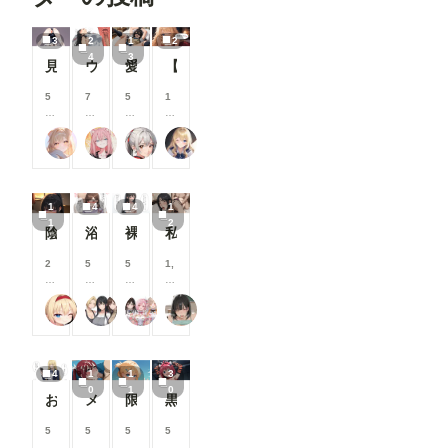
/
/
/
/
ります。 https://membership.chichi-
月
月
月
月
pui.com/plans/d66b032a-b582-416a-b3f3-
以
以
以
以
3
2
1
2
956aef4cc6f3/ ご意見ご要望などありましたら、コメ
上
上
上
上
4
3
見せてくれる女の子
ウサギ耳とか
愛奈 変態先輩とラブラブ S-517
【R18】8月の投稿企画をひと足先に公開！
ント欄に投稿していただけるとありがたいで
支
支
支
支
援
援
援
援
す
す
す
す
5
7
5
1
る
る
る
る
0
0
0
0
と
と
と
と
0
0
0
0
ailovepui
ナフリジェ
えるがるむ
【公式】ちちぷいちゃん
見
見
見
見
コ
コ
コ
コ
る
る
る
る
イ
イ
イ
イ
こ
こ
こ
こ
ン
ン
ン
ン
と
と
と
と
/
/
/
/
1
4
4
1
が
が
が
が
月
月
月
月
1
2
で
で
で
で
以
以
以
以
陰ちゃんに英才教育しよう！
浴衣で性行為を楽しむタワマン妻【柳井由花】編
裸でスポンサーを接待するアイドル【景清帆乃歌】編
私は日中お義父さんと普通に過ごしてる・・。そういう事にした・・２(12枚）
き
き
き
き
上
上
上
上
ま
ま
ま
ま
支
支
支
支
2
5
5
1,
す
す
す
す
援
援
援
援
0
0
0
0
す
す
す
す
0
0
0
0
る
る
る
る
えーてぃーえふ
タワマン妻
17時からはアイドル！
Taka Kan
コ
コ
コ
0
と
と
と
と
イ
イ
イ
コ
見
見
見
見
ン
ン
ン
イ
る
る
る
る
/
/
/
ン
こ
こ
こ
こ
4
1
1
3
月
月
月
/
と
と
と
と
0
1
0
以
以
以
月
おぢから大金をまきあげる一軍ギャルズ【黒咲カレン】編
メンシプ限定
限定イラスト No.139
黒咲芽亜 猫ランジェリー③
が
が
が
が
上
上
上
以
で
で
で
で
支
支
支
上
5
5
5
5
き
き
き
き
援
援
援
支
0
0
5
0