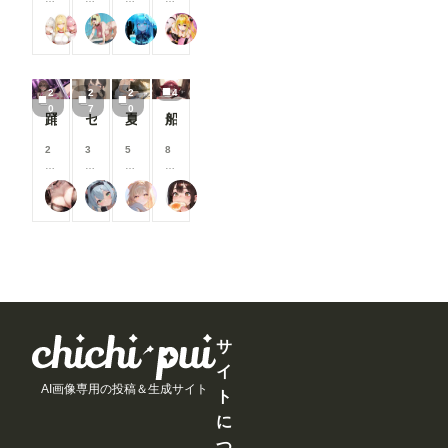
ま
ま
ま
ま
す
す
す
援
0
0
0
0
す
す
す
す
る
る
る
す
一軍ギャルズ
オマンティス3世
Nox
TAIGA
コ
コ
コ
コ
と
と
と
る
イ
イ
イ
イ
見
見
見
と
ン
ン
ン
ン
る
る
る
見
/
/
/
/
こ
こ
こ
る
2
2
2
4
月
月
月
月
と
と
と
こ
0
7
0
以
以
以
以
踊り子さん
セーラーちゃんと先生 26-08-04
夏休みに覚えたこと
船長のズボズボおなにー♪
が
が
が
と
上
上
上
上
で
で
で
が
支
支
支
支
2
3
5
8
き
き
き
で
援
援
援
援
0
0
0
0
ま
ま
ま
き
す
す
す
す
0
0
0
0
す
す
す
ま
る
る
る
る
フランチェシカ・ホッチポッチ（元ごった煮）
炉巨猫@今日はこれでいいかな
ailovepui
闇の熊太郎
コ
コ
コ
コ
す
と
と
と
と
イ
イ
イ
イ
見
見
見
見
ン
ン
ン
ン
る
る
る
る
/
/
/
/
こ
こ
こ
こ
月
月
月
月
と
と
と
と
以
以
以
以
が
が
が
が
上
上
上
上
で
で
で
で
支
支
支
支
き
き
き
き
援
援
援
援
ま
ま
ま
ま
す
す
す
す
サ
す
す
す
す
る
る
る
る
イ
と
と
と
と
AI画像専用の投稿＆生成サイト
見
見
見
見
ト
る
る
る
る
に
こ
こ
こ
こ
と
と
と
と
つ