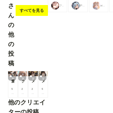
ンで公開されていたコンテンツが公開期間終
956aef4cc6f3/ ご意見ご要望などありましたら、コメ
支援すると
支援すると
支援すると
さ
ったものです。 ・プレミアムプラスコン
フランチェシカ・ホッチポッチ（元ごった煮）
炉巨猫@今日はこれでいいかな
ailovepui
見ることが
見ることが
見ることが
ント欄に投稿していただけるとありがたいで
「PP-」で始まるコンテンツ スタンダード
すべてを見る
できます
できます
できます
ん
ラン、プレミアムアーカイブプランご利用者
の新規追加コンテンツです。 増額支援し
の
いているのお礼に時々追加しています。 
ちらも2カ月経過すると、「プレミアムプラ
他
イブコンテンツ(PPA-で始まる)」に移行し
【リクエスト】 プランの皆様に対しては出
の
で承ります。 リクエスト募集投稿をご利用
い。 こちら: https://membership.chichi-
投
pui.com/posts/images/59929180-8d87-4035
776b14530143/ 技術的、工数的、規約的に出来るこ
稿
と出来ないことがあるかとおもいますが、希
ざいましたら出来る限り承ります。 「この
ーションをこのキャラで！」とか「おねショ
1
1
1
2
む」とかざっくりなリクエストでもOKです。
3
3
2
1
愛奈 変態先輩とラブラブ S-517
クロッチずらしな水着ギャル L-31
メイドさんに気持ちよくしてもらう L-30
メイ 昭和なグラビア撮影（妄想しちゃう） S-516
リクエスト多数の場合はプレミアム・アーカ
ランのユーザー様からの依頼を優先します。 ■コン
5
2
2
5
ンツの利用可能期間について スタンダード
0
0
0
0
ンと同一の２カ月前のコンテンツまでご覧い
0
0
0
0
他のクリエイ
ます。 ・アーカイブコンテンツ、プレミアムアーカ
コ
コ
コ
コ
イ
イ
イ
イ
イブコンテンツ 公開期間が終了したコン
ン
ン
ン
ン
ターの投稿
「プレミアムアーカイブプラン」のみ閲覧可