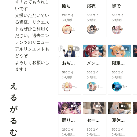
す！とてもうれし
ント欄に投稿していただけるとありがたいで
カ月分のコンテンツを参照可能 ◆プレミアム・アー
陰ちゃんに英才教育しよう！
浴衣で性行為を楽しむタワマン妻【柳井由花】編
裸でスポンサーを接待するアイドル【景清帆乃歌】編
たものです。 ・プレミアムプラスコンテ
いです！
カイブプラン＝＝＞こちらはこのプランです Ch
「PP-」で始まるコンテンツ スタンダード
支援いただいてい
puiのメンバーシップ試験運用の段階から投
200コイ
500コイ
500コイ
ラン、プレミアムアーカイブプランご利用者
ン/月
以上
ン/月
以上
ン/月
以上
た過去分含めた累計900投稿以上のメンバー
る皆様、リクエス
の新規追加コンテンツです。 増額支援し
支援すると
支援すると
支援すると
ンテンツの全コンテンツが閲覧可能なプラン
トもぜひご利用く
いているのお礼に時々追加しています。 【リクエ
えーてぃーえふ
タワマン妻
17時からはアイドル！
見ることが
見ることが
見ることが
このVIPプランをぜひご利用くださいっ！ ６月までの
スト】 プランの皆様に対しては出来る範囲
できます
できます
できます
ださい。過去コン
名称：「プレミアム＋プラン」 費用1,500
す。 リクエスト募集投稿をご利用ください
テンツのリニュー
https://membership.chichi-pui.com/plans/d6
ら: https://membership.chichi-
アルリクエストも
4
10
11
b582-416a-b3f3-956aef4cc6f3/ ＝＝＝
pui.com/posts/images/59929180-8d87-4035
どうぞ！
＝＝＝＝＝＝＝＝＝＝＝＝＝＝＝＝＝＝＝ 
776b14530143/ 技術的、工数的、規約的に出来るこ
ンツ紹介 ・ライトプランのコンテンツ：「L-」で始
よろしくお願いし
おぢから大金をまきあげる一軍ギャルズ【黒咲カレン】編
メンシプ限定
限定イラスト No.139
と出来ないことがあるかとおもいますが、希
まるコンテンツ スタンダード応援プラン
ます！
ざいましたら出来る限り承ります。 「この
500コイ
500コイ
550コイ
アムアーカイブプランでも閲覧できます。
ーションをこのキャラで！」とか「おねショ
ン/月
以上
ン/月
以上
ン/月
以上
間は公開から原則2カ月です 例）7/1公開
む」とかざっくりなリクエストでもOKです。
支援すると
支援すると
支援すると
え
→2026/9/1公開終了 ・スタンダード応援プランコン
一軍ギャルズ
オマンティス3世
Nox
リクエスト多数の場合はプレミアム・アーカ
見ることが
見ることが
見ることが
テンツ：「S-」で始まるコンテンツ スタ
できます
できます
できます
ランのユーザー様からの依頼を優先します。 ■コン
る
応援プラン、プレミアムアーカイブプランで
ンツの利用可能期間について スタンダード
できます。 閲覧期間は公開から原則2カ
ンと同一の２カ月前のコンテンツまでご覧い
20
27
20
が
例）7/1公開→2026/9/1公開終了 ・アーカイブコンテ
ます。 ・アーカイブコンテンツ、プレミアムアーカ
ンツ：「A-」で始まるコンテンツ スタン
イブコンテンツ 公開期間が終了したコン
る
ランで公開されていたコンテンツが公開期間
踊り子さん
セーラーちゃんと先生 26-08-04
夏休みに覚えたこと
「プレミアムアーカイブプラン」のみ閲覧可
なったものです。 ・プレミアムアーカイブコンテン
ります。 https://membership.chichi-
200コイ
300コイ
500コイ
む
ツ：「PA-」で始まるコンテンツ 旧プレミ
pui.com/plans/d66b032a-b582-416a-b3f3-
ン/月
以上
ン/月
以上
ン/月
以上