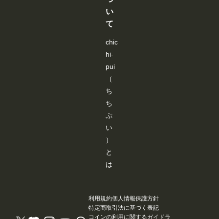
が
が
が
が
い
で
で
で
で
き
き
き
き
て
ま
ま
ま
ま
す
す
す
す
chic
hi-
pui
（
ち
ち
ぷ
い
）
と
は
利用規約
個人情報保護方針
特定商取引法に基づく表記
コインの利用に関するガイドラ