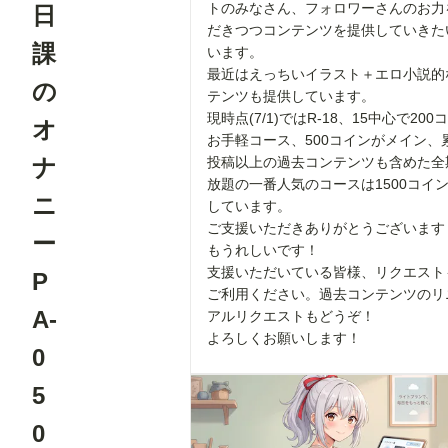
トのみなさん、フォロワーさんのお力
日
だきつつコンテンツを提供していきた
課
います。
最近はえっちいイラスト＋エロ小説的
の
テンツも提供しています。
現時点(7/1)ではR-18、15中心で20
オ
お手軽コース、500コインがメイン、累
ナ
投稿以上の過去コンテンツも含めた全
放題の一番人気のコースは1500コイ
ニ
しています。
ご支援いただきありがとうございます
ー
もうれしいです！
支援いただいている皆様、リクエスト
P
ご利用ください。過去コンテンツのリ
A-
アルリクエストもどうぞ！
よろしくお願いします！
0
5
0