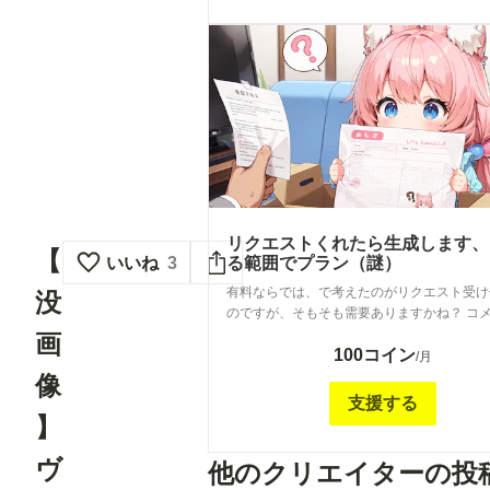
リクエストくれたら生成します、
【
いいね
3
る範囲でプラン（謎）
有料ならでは、で考えたのがリクエスト受け
没
のですが、そもそも需要ありますかね？ コ
リクエスト受け付け、と考えていますがそも
画
100コイン
クエストが無ければ成立しませんし 多すぎ
/月
クするなぁと…。 なのでまずはお試しです
像
支援する
】
ヴ
他のクリエイターの投