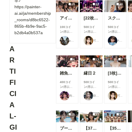
非♪
19
22
40
https://painter-
ai.ai/ja/membership
アイドル2
[22枚]裏ライブでは生で中出しOK&精液を糸を引いて垂れ流す激カワ激エロアイドル🍼💕
スク水痴女と電車ファック🚃
_rooms/d8bc6522-
865b-4b9e-9ac5-
100コイ
500コイ
500コイ
ン/月
以上
ン/月
以上
ン/月
以上
b2db4a0b537a
支援すると
支援すると
支援すると
user_Osk
可愛い女の子のAIグラビア写真集
ARTIFICIAL-GIRLS
見ることが
見ることが
見ることが
できます
できます
できます
A
R
6
13
3
TI
雑魚メスガキ
縁日２
[3枚]夏祭り会場で恥ずかしい格好をしちゃう清楚系美女
FI
400コイ
500コイ
500コイ
ン/月
以上
ン/月
以上
ン/月
以上
CI
支援すると
支援すると
支援すると
肉便器製造機
弥太郎
可愛い女の子のAIグラビア写真集
見ることが
見ることが
見ることが
できます
できます
できます
A
L-
15
37
35
GI
プールで撮影４
【37枚】未処理腋見せプール足コキ
【35枚】露出教の海水浴（宗派：Grok）