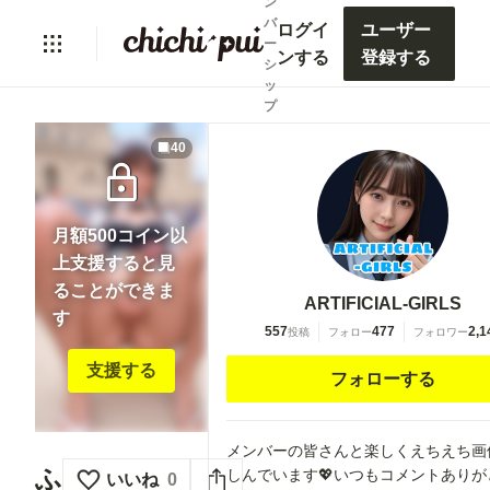
ン
バ
ログイ
ユーザー
ー
ンする
登録する
シ
ッ
プ
40
lock
月額500コイン以
上支援すると見
ることができま
ARTIFICIAL-GIRLS
す
557
477
2,1
投稿
フォロー
フォロワー
支援する
フォローする
メンバーの皆さんと楽しくえちえち画
ふ
しんでいます💖いつもコメントありが
いいね
0