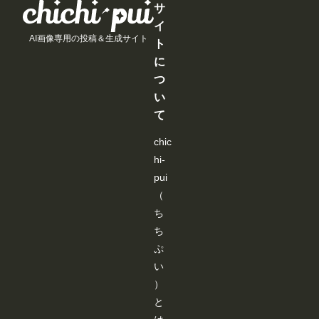
す
す
す
す
サ
す
す
す
す
る
る
る
る
イ
と
と
と
と
AI画像専用の投稿＆生成サイト
見
見
見
見
ト
る
る
る
る
に
こ
こ
こ
こ
と
と
と
と
つ
が
が
が
が
い
で
で
で
で
き
き
き
き
て
ま
ま
ま
ま
す
す
す
す
chic
hi-
pui
（
ち
ち
ぷ
い
）
と