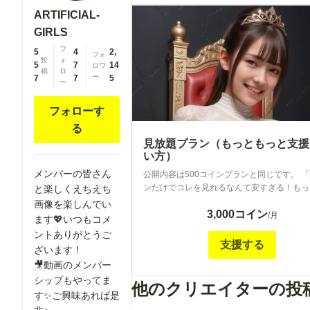
ARTIFICIAL-
GIRLS
フ
5
4
2,
フォ
投
ォ
5
7
14
ロワ
稿
ロ
ー
7
7
5
ー
フォローす
る
見放題プラン（もっともっと支援
い方）
メンバーの皆さん
公開内容は500コインプランと同じです。 「
ンだけでコレを見れるなんて安すぎる！もっ
と楽しくえちえち
と払わせてくれ！」 というもっともっと沢
画像を楽しんでい
3,000コイン
れたい方向けの金額の高いプランとしてご用
/月
ます💖いつもコメ
います。
ントありがとうご
支援する
ざいます！
🎥動画のメンバー
シップもやってま
他のクリエイターの投
す✨ご興味あれば是