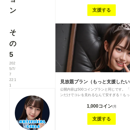
ン
支援する
そ
の
5
202
5/7/
7
22:1
見放題プラン（もっと支援したい
1
公開内容は500コインプランと同じです。 「
ンだけでコレを見れるなんて安すぎる！もっ
せてくれ！」 というもっと沢山支援された
1,000コイン
の金額の高いプランとしてご用意しています
/月
支援する