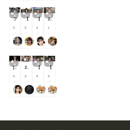
見
見
見
見
ン
ン
ン
ン
る
る
る
る
/
/
/
/
こ
こ
こ
こ
1
3
3
2
月
月
月
月
と
と
と
と
5
7
5
4
以
以
以
以
プールで撮影４
【37枚】未処理腋見せプール足コキ
【35枚】露出教の海水浴（宗派：Grok）
24枚 巨乳人妻 全生成分
が
が
が
が
上
上
上
上
で
で
で
で
支
支
支
支
5
5
3
1
き
き
き
き
援
援
援
援
0
0
0
0
ま
ま
ま
ま
す
す
す
す
0
0
0
0
す
す
す
す
る
る
る
る
弥太郎
はや太郎
M96（むくろ）
おーしろ
コ
コ
コ
コ
と
と
と
と
イ
イ
イ
イ
見
見
見
見
ン
ン
ン
ン
る
る
る
る
/
/
/
/
こ
こ
こ
こ
1
7
1
3
月
月
月
月
と
と
と
と
4
5
1
以
以
以
以
[14枚]女優さんのように可愛い女性の裸🍒💕
260720
【シリーズまとめ】世界の射精から 其之参
【シリーズまとめ】世界の射精から 其之弐
が
が
が
が
上
上
上
上
で
で
で
で
支
支
支
支
5
3
5
5
き
き
き
き
援
援
援
援
0
0
0
0
ま
ま
ま
ま
す
す
す
す
0
0
0
0
す
す
す
す
る
る
る
る
可愛い女の子のAIグラビア写真集
なにもない
萬國彩
萬國彩
コ
コ
コ
コ
と
と
と
と
イ
イ
イ
イ
見
見
見
見
ン
ン
ン
ン
る
る
る
る
/
/
/
/
こ
こ
こ
こ
月
月
月
月
と
と
と
と
以
以
以
以
が
が
が
が
上
上
上
上
で
で
で
で
支
支
支
支
き
き
き
き
援
援
援
援
ま
ま
ま
ま