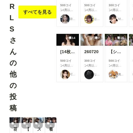
R
500コイ
500コイ
300コイ
ン/月
以上
ン/月
以上
ン/月
以上
すべてを見る
支援すると
支援すると
支援すると
L
弥太郎
はや太郎
M96（むくろ）
見ることが
見ることが
見ることが
できます
できます
できます
S
さ
14
7
15
ん
[14枚]女優さんのように可愛い女性の裸🍒💕
260720
【シリーズまとめ】世界の射精から 其之参
の
500コイ
300コイ
500コイ
ン/月
以上
ン/月
以上
ン/月
以上
支援すると
支援すると
支援すると
他
可愛い女の子のAIグラビア写真集
なにもない
萬國彩
見ることが
見ることが
見ることが
できます
できます
できます
の
投
稿
4
4
2
4
0
0
7
0
花火×残業×ヒミツの関係【動画あり】
【30秒CMあり】尻コキカフェ🍑☕️
スク水痴女をたくさん撮る📷
着せ替え対照的ツインズ