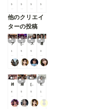
5
5
5
5
0
0
0
0
0
0
0
0
他のクリエイ
コ
コ
コ
コ
イ
イ
イ
イ
ン
ン
ン
ン
ターの投稿
/
/
/
/
月
月
月
月
以
以
以
以
1
2
4
2
上
上
上
上
9
2
0
0
アイドル2
[22枚]裏ライブでは生で中出しOK&精液を糸を引いて垂れ流す激カワ激エロアイドル🍼💕
スク水痴女と電車ファック🚃
暑がりな女子大生
支
支
支
支
援
援
援
援
す
す
す
す
1
5
5
3
る
る
る
る
0
0
0
0
と
と
と
と
0
0
0
0
user_Osk
可愛い女の子のAIグラビア写真集
ARTIFICIAL-GIRLS
おたき
見
見
見
見
コ
コ
コ
コ
る
る
る
る
イ
イ
イ
イ
こ
こ
こ
こ
ン
ン
ン
ン
と
と
と
と
/
/
/
/
6
1
3
4
が
が
が
が
月
月
月
月
3
0
で
で
で
で
以
以
以
以
雑魚メスガキ
縁日２
[3枚]夏祭り会場で恥ずかしい格好をしちゃう清楚系美女
Elegance Unveiled ②
き
き
き
き
上
上
上
上
ま
ま
ま
ま
支
支
支
支
4
5
5
1
す
す
す
す
援
援
援
援
0
0
0
0
す
す
す
す
0
0
0
0
る
る
る
る
肉便器製造機
弥太郎
可愛い女の子のAIグラビア写真集
ぽんぽこぽん
コ
コ
コ
コ
と
と
と
と
イ
イ
イ
イ