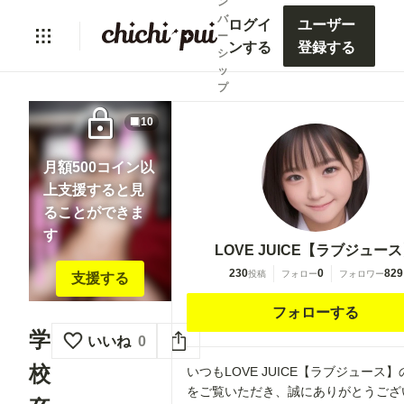
ン
バ
ログイ
ユーザー
ー
ンする
登録する
シ
ッ
プ
lock
10
月額500コイン以
上支援すると見
ることができま
す
LOVE JUICE【ラブジュー
230
0
829
投稿
フォロー
フォロワー
支援する
フォローする
学
いいね
0
校
いつもLOVE JUICE【ラブジュース
をご覧いただき、誠にありがとうござ