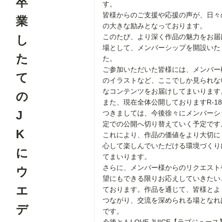
卒
す。
皆様からのご支援や応援の声が、日々
業
の大きな励みとなっております。
このたび、より深く作品の魅力をお届
し
場として、メンバーシップを開設いた
た
た。
ご参加いただいた皆様には、メンバー
て
のイラストなど、ここでしか見られな
なコンテンツをお届けしてまいります
の
また、現在全体公開しておりますR-1
J
つきましては、今後徐々にメンバーシ
定での公開へ切り替えていく予定です
K
これにより、作品の価値をより大切に
心して楽しんでいただける環境づくり
に
てまいります。
さらに、メンバー様からのリクエスト
ウ
望にもできる限りお応えしていきたい
エ
ております。作品を通じて、皆様とよ
つながり、交流を深められる場となれ
デ
です。