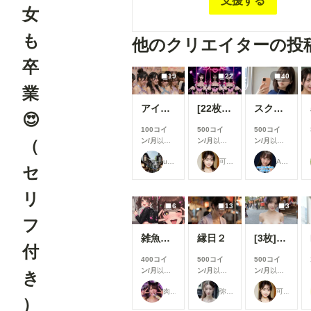
支援する
て少し艶やかに── 言葉にできない“トキメ
女
ラストに変えて毎日お届けします。 あなたの日常
に、ほんのひとさじの“トキメキ”と癒しを添
も
他のクリエイターの投
すように。 どうぞごゆっくり、心のままに
ください。
卒
19
22
40
業
アイドル2
[22枚]裏ライブでは生で中出しOK&精液を糸を引いて垂れ流す激カワ激エロアイドル🍼💕
スク水痴女と電車ファック🚃
😍
100コイ
500コイ
500コイ
（
ン/月
以上
ン/月
以上
ン/月
以上
支援すると
支援すると
支援すると
user_Osk
可愛い女の子のAIグラビア写真集
ARTIFICIAL-GIRLS
見ることが
見ることが
見ることが
セ
できます
できます
できます
リ
6
13
3
フ
雑魚メスガキ
縁日２
[3枚]夏祭り会場で恥ずかしい格好をしちゃう清楚系美女
付
400コイ
500コイ
500コイ
ン/月
以上
ン/月
以上
ン/月
以上
き
支援すると
支援すると
支援すると
肉便器製造機
弥太郎
可愛い女の子のAIグラビア写真集
見ることが
見ることが
見ることが
）
できます
できます
できます