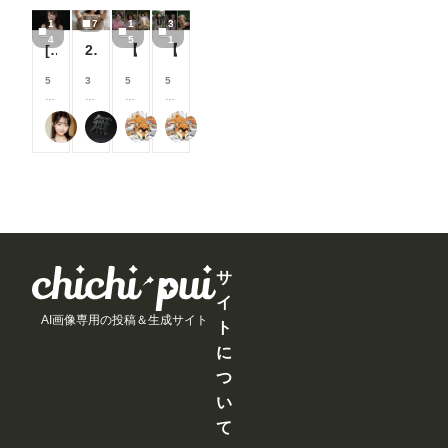
る
る
る
る
/
/
/
/
こ
こ
こ
こ
1
7
1
3
月
月
月
月
と
と
と
と
4
5
1
以
以
以
以
[14枚]女優さんのように可愛い女性の裸🍒💕
260720
【シリーズまとめ】世界の射精から 其之参
【シリーズまとめ】世界の射精から 其之弐
が
が
が
が
上
上
上
上
で
で
で
で
支
支
支
支
5
3
5
5
き
き
き
き
援
援
援
援
0
0
0
0
ま
ま
ま
ま
す
す
す
す
0
0
0
0
す
す
す
す
る
る
る
る
可愛い女の子のAIグラビア写真集
なにもない
萬國彩
萬國彩
コ
コ
コ
コ
と
と
と
と
イ
イ
イ
イ
見
見
見
見
ン
ン
ン
ン
る
る
る
る
/
/
/
/
こ
こ
こ
こ
月
月
月
月
と
と
と
と
以
以
以
以
が
が
が
が
上
上
上
上
で
で
で
で
支
支
支
支
き
き
き
き
援
援
援
援
ま
ま
ま
ま
す
す
す
す
サ
す
す
す
す
る
る
る
る
イ
と
と
と
と
AI画像専用の投稿＆生成サイト
見
見
見
見
ト
る
る
る
る
に
こ
こ
こ
こ
と
と
と
と
つ
が
が
が
が
い
で
で
で
で
き
き
き
き
て
ま
ま
ま
ま