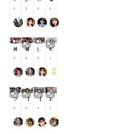
援
援
援
援
す
す
す
す
1
5
5
3
る
る
る
る
0
0
0
0
と
と
と
と
0
0
0
0
user_Osk
可愛い女の子のAIグラビア写真集
ARTIFICIAL-GIRLS
おたき
見
見
見
見
コ
コ
コ
コ
る
る
る
る
イ
イ
イ
イ
こ
こ
こ
こ
ン
ン
ン
ン
と
と
と
と
/
/
/
/
6
1
3
4
が
が
が
が
月
月
月
月
3
0
で
で
で
で
以
以
以
以
雑魚メスガキ
縁日２
[3枚]夏祭り会場で恥ずかしい格好をしちゃう清楚系美女
Elegance Unveiled ②
き
き
き
き
上
上
上
上
ま
ま
ま
ま
支
支
支
支
4
5
5
1
す
す
す
す
援
援
援
援
0
0
0
0
す
す
す
す
0
0
0
0
る
る
る
る
肉便器製造機
弥太郎
可愛い女の子のAIグラビア写真集
ぽんぽこぽん
コ
コ
コ
コ
と
と
と
と
イ
イ
イ
イ
見
見
見
見
ン
ン
ン
ン
る
る
る
る
/
/
/
/
こ
こ
こ
こ
1
3
3
2
月
月
月
月
と
と
と
と
5
7
5
4
以
以
以
以
プールで撮影４
【37枚】未処理腋見せプール足コキ
【35枚】露出教の海水浴（宗派：Grok）
24枚 巨乳人妻 全生成分
が
が
が
が
上
上
上
上
で
で
で
で
支
支
支
支
5
5
3
1
き
き
き
き
援
援
援
援
0
0
0
0
ま
ま
ま
ま
す
す
す
す
0
0
0
0
す
す
す
す
る
る
る
る
弥太郎
はや太郎
M96（むくろ）
おーしろ
コ
コ
コ
コ
と
と
と
と
イ
イ
イ
イ
見
見
見
見
ン
ン
ン
ン