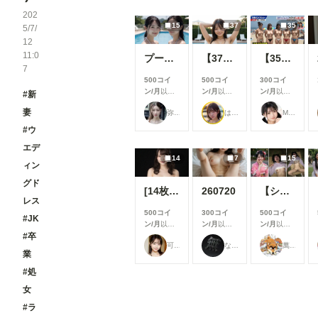
202
15
37
35
5/7/
12
11:0
プールで撮影４
【37枚】未処理腋見せプール足コキ
【35枚】露出教の海水浴（宗派：Grok）
7
500コイ
500コイ
300コイ
ン/月
以上
ン/月
以上
ン/月
以上
#新
支援すると
支援すると
支援すると
妻
弥太郎
はや太郎
M96（むくろ）
見ることが
見ることが
見ることが
できます
できます
できます
#ウ
エデ
14
7
15
ィン
グド
[14枚]女優さんのように可愛い女性の裸🍒💕
260720
【シリーズまとめ】世界の射精から 其之参
レス
500コイ
300コイ
500コイ
#JK
ン/月
以上
ン/月
以上
ン/月
以上
#卒
支援すると
支援すると
支援すると
可愛い女の子のAIグラビア写真集
なにもない
萬國彩
見ることが
見ることが
見ることが
業
できます
できます
できます
#処
女
#ラ