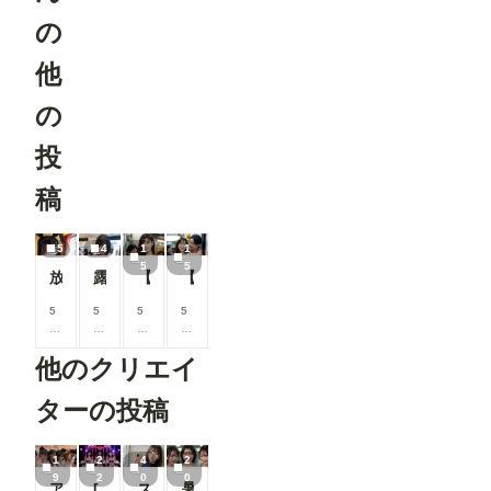
の
他
の
投
稿
5
4
1
1
5
5
放課後バニーカフェでエッチなアルバイト😍
露出大好き人妻なほこさん❤️今日の大型商業施設で大胆露出😍
【都市伝説】神出鬼没の淫乱露出JD見かけたら抱きしめてください❤️【女子大生】２
【都市伝説】神出鬼没の淫乱露出JD見かけたら抱きしめてください❤️【女子大生】
5
5
5
5
0
0
0
0
0
0
0
0
他のクリエイ
コ
コ
コ
コ
イ
イ
イ
イ
ン
ン
ン
ン
ターの投稿
/
/
/
/
月
月
月
月
以
以
以
以
1
2
4
2
上
上
上
上
9
2
0
0
アイドル2
[22枚]裏ライブでは生で中出しOK&精液を糸を引いて垂れ流す激カワ激エロアイドル🍼💕
スク水痴女と電車ファック🚃
暑がりな女子大生
支
支
支
支