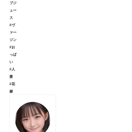
ブジ
ュー
ス
#ヴ
ァー
ジン
#お
っぱ
い
#人
妻
#花
嫁