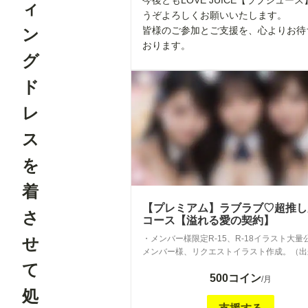
今後ともLOVE JUICE【ラブジュー
ィ
うぞよろしくお願いいたします。
皆様のご参加とご支援を、心よりお待
ン
おります。
グ
ド
レ
ス
を
着
【プレミアム】ラブラブ♡超推し
さ
コース【溢れる愛の契約】
・メンバー様限定R-15、R-18イラスト大量
せ
メンバー様、リクエストイラスト作成。（出
りメンバー様のご要望にお答えさせていただ
て
500コイン
す。） ようこそ、LOVE JUICEの扉の奥へ。ここ
/月
は、ほんの少しだけ日常から抜け出して、あ
処
感性が静かに揺れる場所。 やわらかく、甘く、そし