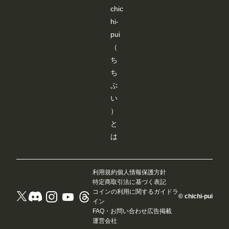
す
す
す
す
chic
hi-
pui
（
ち
ち
ぷ
い
）
と
は
利用規約
個人情報保護方針
特定商取引法に基づく表記
コインの利用に関するガイドラ
© chichi-pui
イン
FAQ・お問い合わせ
広告掲載
運営会社