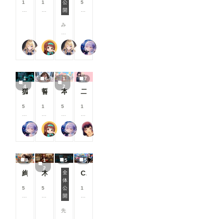
す
す
す
す
1
1
公
5
ています。
像２の様
る
る
る
る
0
0
開
8
より多くの
に、
と
と
と
と
0
0
0
方に読みや
「Load
み
見
見
見
見
コ
コ
コ
すいマンガ
Openpose
な
る
る
る
る
イ
イ
イ
作品を楽し
JSON」を
さ
こ
こ
こ
こ
ン
ン
ン
んでいただ
右クリック
【公式】ちちぷいちゃん
P.S.T.A.
【公式】ちちぷいちゃん
リンファ75
ん
と
と
と
と
/
/
/
けるよう、
して表示さ
、
が
が
が
が
月
月
月
ご協力をお
れるメニュ
こ
で
で
で
で
以
以
以
願いいたし
ーから、
ん
き
き
き
き
上
上
上
ます。 ▼
「Open in
1
6
1
7
に
ま
ま
ま
ま
支
支
支
閲覧機能関
Openpose
4
2
ち
す
す
す
す
援
援
援
連 ①呪文
狐面の忍者ガール
誓いのキス
本当にアイスみたいに溶けている女の子
二人のJK362～368
Editer」ク
は
す
す
す
ありランキ
リックしま
！
る
る
る
ングを80
5
1
5
1
す。 ※画
🌟
と
と
と
位まで表示
8
0
8
0
像では抜け
今
見
見
見
「呪文あり
0
0
0
0
ています
回
る
る
る
ランキン
リンファ75
P.S.T.A.
リンファ75
まーるの別荘
コ
コ
コ
コ
が、先に
は
こ
こ
こ
グ」の表示
イ
イ
イ
イ
「json
、
と
と
と
件数を80
ン
ン
ン
ン
str」欄
7
が
が
が
位まで拡大
/
/
/
/
に、Pose
月
で
で
で
しました。
8
1
5
5
月
月
月
月
Keypoint
に
き
き
き
投稿作品が
2
以
以
以
以
のJSON形
絢華幻姫 壱
木の枝の伝説剣
ChatGPTで背景合成→SDXLで仕上げる。私がよく使っている制作フロー
全
実
ま
ま
ま
増えてきた
上
上
上
上
式のデータ
体
施
す
す
す
ことを受
ComfyUIでOpen Pose Editorを使う
支
支
支
支
ーを書き込
5
5
公
1
し
け、より多
援
援
援
援
む必要があ
0
8
開
0
た
くの作品が
す
す
す
す
ります（重
0
0
0
機
ランキング
る
る
る
る
要 JSON
先
コ
コ
コ
能
に掲載さ
と
と
と
と
形式のデー
日