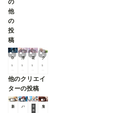
の
ルで分かり
https://gith
やすくなっ
ub.com/Fa
他
ています。
nnovel16/
▼投稿機能
comfyui_c
関連 ●マン
の
ontrolnet_
ガテイスト
aux
選択時の案
Render
投
内を追加
Pose
作品投稿時
JSON
に「マン
稿
(Human)
ガ」テイス
トを選択し
OpenPose
た際、投稿
1
1
1
2
Pose
に関する注
3
2
0
0
※「Load
Demon girl clad in lightning
浮遊庭園の花守り
花霧の巫女姫
グリーンドットのカフェデートコーデ
意事項を表
ControlNet
示するよう
Model」
5
5
5
5
になりまし
「Apply
8
8
8
8
た。 セリ
ControlNet
0
0
0
0
フなどの文
」は
他のクリエイ
コ
コ
コ
コ
字が崩れて
ConfyUI標
イ
イ
イ
イ
読めない作
準のノード
ン
ン
ン
ン
品について
ターの投稿
です。 -----
/
/
/
/
は、「イラ
----------------
月
月
月
月
スト」カテ
----------------
以
以
以
以
ゴリでの投
----------------
5
6
7
上
上
上
上
稿をご検討
----------------
新機能チラ見せ！#10
バスガイド
鬼神装甲・震天の金棒
支
支
支
支
全
いただくよ
----------------
援
援
援
援
体
うお願いし
7月リリース新機能情報
----------- 画