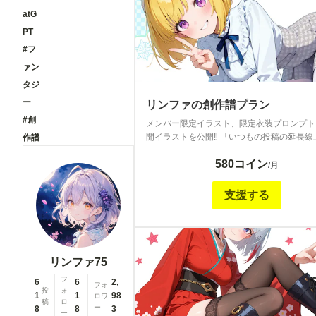
atG
PT
#フ
ァン
タジ
ー
リンファの創作譜プラン
#創
メンバー限定イラスト、限定衣装プロンプト
開イラストを公開‼ 「いつもの投稿の延長線
作譜
の特別感をプラスして...」をテーマに、創
580コイン
するようなメンバーシップを目指して運営し
/月
ますのでよろしくお願いします<m(__)m> 
ンプト等の公開プロンプトはご自身の作品に
支援する
お使い頂けますよ❕
リンファ75
フ
6
6
2,
フォ
投
ォ
1
1
98
ロワ
稿
ロ
ー
8
8
3
ー