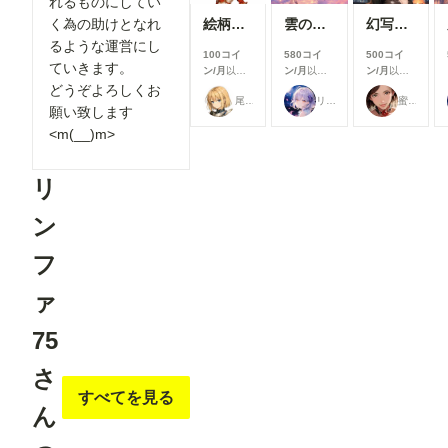
れるものにしてい
改善しまし
した結果、
く為の助けとなれ
た。 利用
絵柄指定プロンプト【第三弾】
雲の道を歩く見習い配達員
幻写麗華 壱
下記のカス
したいモデ
るような運営にし
タムノード
ルを探しや
100コイ
580コイ
500コイ
が使えまし
ていきます。
すくなり、
ン/月
以上
ン/月
以上
ン/月
以上
たので、報
これまで以
支援すると
支援すると
支援すると
どうぞよろしくお
告です。
尾藤みそぎ
リンファ75
蜜華
上にスムー
見ることが
見ることが
見ることが
今回使った
願い致します
ズに生成を
できます
できます
できます
カスタムノ
<m(__)m>
始められま
ード（画像
す！
１と画像５
②「解像度
の茶色のノ
リ
を上げる」
ード） ・
の表示を最
ComfyUI-
適化 「解
ン
openpose-
像度を上げ
editor
る」設定
URL：
フ
を、対応し
https://gith
ているモデ
ub.com/hu
ルを選択し
ァ
chenlei/Co
た場合のみ
mfyUI-
表示するよ
openpose-
75
うに変更し
editor
ました。
Load
さ
必要な設定
Openpose
だけが表示
すべてを見る
JSON ・
されるた
ん
comfyui_c
め、画面が
ontrolnet_
よりシンプ
aux URL：