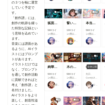
できます
できます
に実施した
の３つを軸に運営
機能改善・
していく予定で
アップデー
す。
14
6
12
ト内容をご
紹介しま
「創作譜」には、
す！ 今月
創作の軌跡を綴っ
狐面の忍者ガール
誓いのキス
本当にアイスみたいに溶けている女の子
は新機能の
た特別な記録とい
追加より
580コイ
100コイ
580コイ
も、みなさ
う意味を込めてい
ン/月
以上
ン/月
以上
ン/月
以上
んにより快
支援すると
支援すると
支援すると
ます。
適にご利用
リンファ75
P.S.T.A.
リンファ75
見ることが
見ることが
見ることが
いただける
音楽には譜面があ
できます
できます
できます
よう、使い
るように、AIイラ
勝手や見や
ストにはプロンプ
すさを中心
8
12
5
とした改善
トがあります。
を行いまし
イラストだけでは
た✨ ▼生
絢華幻姫 壱
木の枝の伝説剣
ComfyUIでOpen Pose Editorを使う
全体公開
なく、プロンプト
成機能関連
①生成画面
を通して創作活動
500コイ
580コイ
先日、
のモデル選
ン/月
以上
ン/月
以上
ComfyUIに
に貢献できればと
択UIを改善
支援すると
支援すると
Open
生成時のモ
考え「創作譜」と
蜜華
リンファ75
２２（にゃんにゃん）
見ることが
見ることが
Pose
デル選択画
できます
できます
Editorを導
名付けました。
面を見直
入しようと
AIイラストをより
し、よりモ
巧く行かな
デルを選び
楽しく、創造性溢
2
15
14
いと聞き、
やすいUIに
いろいろ試