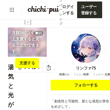
ン
バ
ログイ
ユーザー
ー
ンする
登録する
シ
lock
ッ
プ
月額580コイン以
13
上支援すると見
ることができま
す
支援する
湯
いいね
1
リンファ75
618
618
2,9
気
投稿
フォロー
フォロワー
と
フォローする
光
「創造性と可能性、新たな発想が芽吹
が
をめざして」