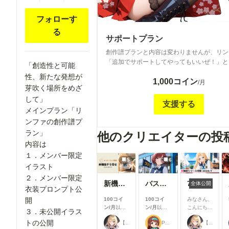
フォローす
る
サポートプラン
創作譜プランと内容は変わりませんが、リン
「追加でサポートしてやってもいいぜ！」と
「創造性と可能
の為のプランです<m(__)m> 全年齢対象で
性、新たな発想が
1,000コイン
「こんな雰囲気のイラスト作れない？」とい
/月
芽吹く場所をめざ
クエストがあれば出来る範囲でお応えしてい
して」
(´▽｀*) 現在のメインツールはniji・journe
支援する
メインプラン「リ
の作成はSDXLでしております！
ンファの創作譜プ
ラン」
他のクリエイターの投
内容は
１．メンバー限定
5
6
イラスト
２．メンバー限定
新機能チラ見せ！#10
バスガイド
7月リリース新機能情報
全体公開
衣装プロンプト公
開
100コイ
100コイ
みなさん、
ン/月
以上
ン/月
以上
こんにち
３．未公開イラス
支援すると
支援すると
は！🌟 今
トの公開
【公式】ちちぷいちゃん
P.S.T.A.
【公式】ちちぷいちゃん
見ることが
見ることが
回は、7月