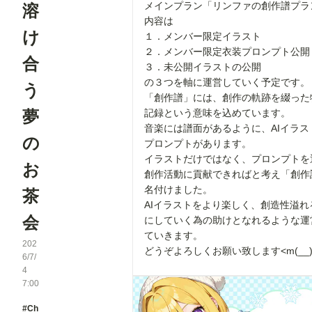
メインプラン「リンファの創作譜プラ
溶
内容は
け
１．メンバー限定イラスト
２．メンバー限定衣装プロンプト公開
合
３．未公開イラストの公開
の３つを軸に運営していく予定です。
う
「創作譜」には、創作の軌跡を綴った
夢
記録という意味を込めています。
音楽には譜面があるように、AIイラス
の
プロンプトがあります。
イラストだけではなく、プロンプトを
お
創作活動に貢献できればと考え「創作
名付けました。
茶
AIイラストをより楽しく、創造性溢れ
会
にしていく為の助けとなれるような運
ていきます。
202
どうぞよろしくお願い致します<m(__)
6/7/
4
7:00
#Ch