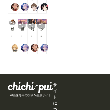
イ
イ
イ
改
れ、多くの
見
見
見
見
ターの作成
、
ン
ン
ン
善
方の目に触
る
る
る
る
方法は「お
蜜華
リンファ75
２２（にゃんにゃん）
ukkripp
C
/
/
/
・
れる機会が
こ
こ
こ
こ
まけ」
o
月
月
月
ア
増えていま
と
と
と
と
で）。
mf
以
以
以
ッ
す✨ ②マ
が
が
が
が
初めて使う
y
上
上
上
プ
ンガ作品ペ
で
で
で
で
時は注意し
2
1
1
1
UI
支
支
支
デ
ージにおす
き
き
き
き
て下さい。
5
4
1
に
援
援
援
ー
絵柄指定プロンプト【第三弾】
雲の道を歩く見習い配達員
幻写麗華 壱
夕空の星便配達少女
すめユーザ
ま
ま
ま
ま
一度書き
O
す
す
す
ト
ーを表示
す
す
す
す
込んで、ワ
p
る
る
る
内
1
5
5
5
マンガ作品
ークフロー
e
と
と
と
容
0
8
0
8
ページに、
を保存して
n
見
見
見
を
0
0
0
0
おすすめユ
おけば、次
P
る
る
る
ご
尾藤みそぎ
リンファ75
蜜華
リンファ75
コ
コ
コ
コ
ーザーを表
回から問題
os
こ
こ
こ
紹
イ
イ
イ
イ
示するよう
なく使えま
e
と
と
と
介
ン
ン
ン
ン
になりまし
す。 な
E
が
が
が
し
/
/
/
/
た。 お気
お、
dit
で
で
で
ま
月
月
月
月
に入りのク
ComfyUIの
or
き
き
き
す
以
以
以
以
リエイター
サーバーを
を
ま
ま
ま
！
上
上
上
上
を見つけた
再起動する
導
す
す
す
今
支
支
支
支
り、新しい
までは、情
入
月
援
援
援
援
マンガ作品
報が保持さ
し
は
す
す
す
す
との出会い
サ
れる様です
よ
新
る
る
る
る
にぜひご活
ので、その
う
イ
機
と
と
と
と
用ください
間は空欄で
と
能
AI画像専用の投稿＆生成サイト
見
見
見
見
📖 ▼メン
ト
も使えま
巧
の
る
る
る
る
バーシップ
す。 ---------
く
に
追
こ
こ
こ
こ
関連 ●タグ
----------------
行
加
と
と
と
と
ページにテ
つ
----------------
か