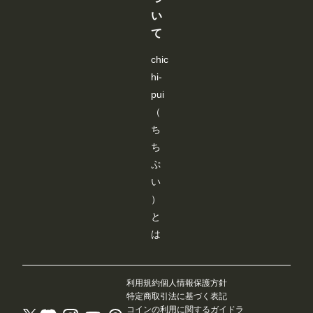
よ
が
が
が
が
イスト切り
----------------
な
り
い
で
で
で
で
替えを追加
----------------
い
も
き
き
き
き
メンバーシ
----------------
て
と
、
ま
ま
ま
ま
ップのタグ
------- 画像
聞
み
す
す
す
す
ページで、
３：「SD-
き
な
chic
「イラス
WEBUI-
、
さ
ト」「フォ
OPENPO
hi-
い
ん
ト」「マン
SE-
ろ
に
pui
ガ」の切り
EDITER 」
い
よ
替えができ
が起動しま
（
ろ
り
るようにな
す。 JSON
試
快
りました。
ち
データーを
し
適
見たい作品
基に棒人間
た
ち
に
だけを絞り
が表示され
結
ご
込めるよう
ぷ
ますので、
果
利
になり、目
編集しま
、
い
用
的の作品を
す。 編集
下
い
探しやすく
）
後、
記
た
なっていま
「ControlN
の
だ
と
す。 ▼そ
etにポーズ
カ
け
の他の改善
を送信」ク
は
ス
る
・コメント
リックする
タ
よ
内の外部
と「SD-
ム
う
URLを開く
WEBUI-
ノ
、
際に、確認
OPENPO
ー
使
利用規約
個人情報保護方針
画面を表示
SE-
ド
い
するように
特定商取引法に基づく表記
EDITER」
が
勝
なりまし
コインの利用に関するガイドラ
が終了し、
使