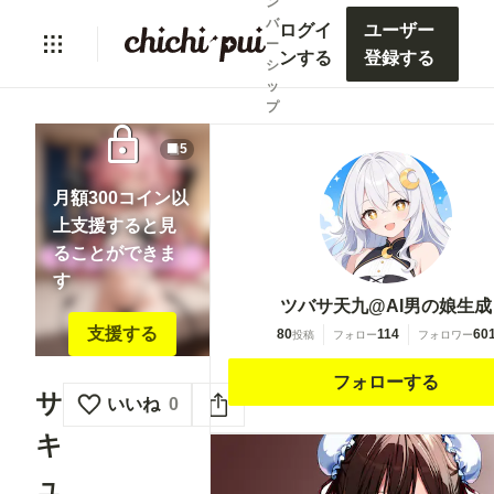
ン
バ
ログイ
ユーザー
ー
ンする
登録する
シ
ッ
プ
lock
5
月額300コイン以
上支援すると見
ることができま
す
ツバサ天九@AI男の娘生成
支援する
80
114
60
投稿
フォロー
フォロワー
フォローする
サ
いいね
0
キ
ュ