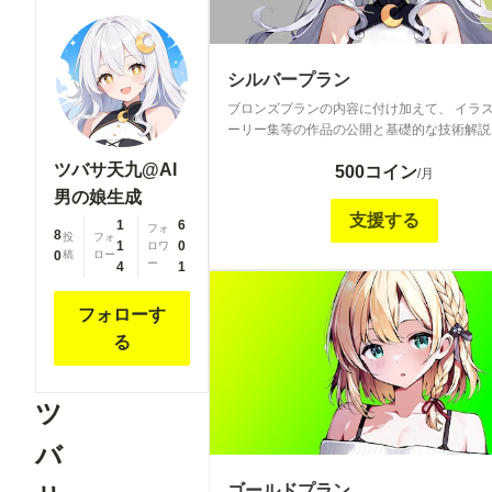
シルバープラン
ブロンズプランの内容に付け加えて、 イラ
ーリー集等の作品の公開と基礎的な技術解説
ます。 In addition to the contents of the Bronze Plan,
ツバサ天九@AI
500コイン
I will publish works such as illustration story
/月
collections and provide basic technical expl
男の娘生成
支援する
1
6
フォ
8
投
フォ
1
0
ロワ
0
稿
ロー
ー
4
1
フォローす
る
ツ
バ
ゴールドプラン