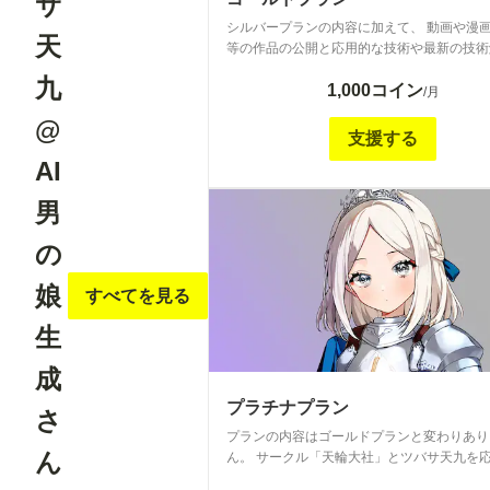
サ
シルバープランの内容に加えて、 動画や漫
天
等の作品の公開と応用的な技術や最新の技術
します。 In addition to the contents of the Silver
九
1,000コイン
Plan, I will publish works such as movie an
/月
along with explanations of advanced and cut
@
edge technologies.
支援する
AI
男
の
娘
すべてを見る
生
成
プラチナプラン
さ
プランの内容はゴールドプランと変わりあり
ん
ん。 サークル「天輪大社」とツバサ天九を
下さる支援者様用のプランです。今後何かし