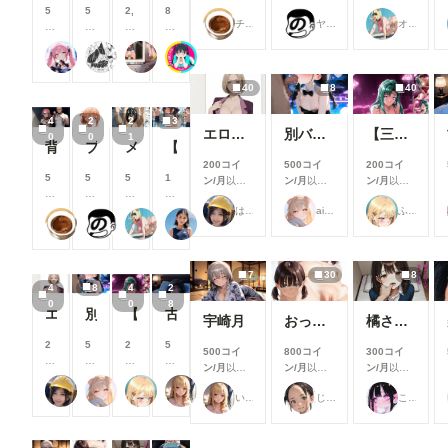
支援すると
支援すると
支援すると
す
す
す
す
5
5
2,
8
チョコグラ_AI
ヤソン社員
オマンティス3世
見ることが
見ることが
見ることが
る
る
る
る
0
0
0
0
できます
できます
できます
と
と
と
と
0
0
0
0
Rkata
糺ノ杜 胡瓜堂 （ただすのもり きゅうりどう）
user_u4HmjbvgiE
ツインテール-Psych💗👺
見
見
見
見
コ
コ
0
コ
る
る
る
る
イ
イ
コ
イ
40
8
40
こ
こ
こ
こ
ン
ン
イ
ン
と
と
と
と
/
/
ン
/
4
2
2
3
が
が
が
が
月
月
/
月
エロジジイに操作されたパクノダ
別バージョンバニーさんナイトプール性接待
【三月静香】 Love Hotel 【Shizuka Mitsuki】
0
0
1
で
で
で
で
以
以
月
以
背徳の誘惑_花寺○どか04
ブルマお漏らし【ガ〇ママ】
メンシプ限定
【隣のお姉さん】お姉さんに群がるプール男子達⑦
き
き
き
き
上
上
以
上
200コイ
500コイ
200コイ
ま
ま
ま
ま
支
支
上
支
5
5
5
1
ン/月
以上
ン/月
以上
ン/月
以上
す
す
す
す
援
援
支
援
0
0
0
0
支援すると
支援すると
支援すると
す
す
援
す
0
0
0
0
はにーわー
ailovepui
ふぅみん
見ることが
見ることが
見ることが
る
る
す
る
チョコグラ_AI
ヤソン社員
オマンティス3世
銀爺
コ
コ
コ
コ
できます
できます
できます
と
と
る
と
イ
イ
イ
イ
見
見
と
見
ン
ン
ン
ン
る
る
見
る
/
/
/
/
7
30
8
こ
こ
る
こ
4
8
4
2
月
月
月
月
と
と
こ
と
0
0
8
以
以
以
以
エロジジイに操作されたパクノダ
別バージョンバニーさんナイトプール性接待
【三月静香】 Love Hotel 【Shizuka Mitsuki】
古手川唯
が
が
と
が
宇崎月
おっぱいあそこ
橘さんアーカイブ(ep.1~5)#テキスト有Ver
上
上
上
上
で
で
が
で
支
支
支
支
2
5
2
5
き
き
で
き
500コイ
800コイ
300コイ
援
援
援
援
0
0
0
0
ま
ま
き
ま
ン/月
以上
ン/月
以上
ン/月
以上
す
す
す
す
0
0
0
0
す
す
ま
す
支援すると
支援すると
支援すると
る
る
る
る
はにーわー
ailovepui
ふぅみん
いち
コ
コ
コ
コ
す
いち
じゅじゅじゅ
ここどこ？
見ることが
見ることが
見ることが
と
と
と
と
イ
イ
イ
イ
できます
できます
できます
見
見
見
見
ン
ン
ン
ン
る
る
る
る
/
/
/
/