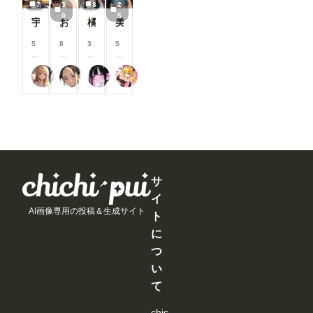
こ
こ
こ
こ
7
3
8
2
月
月
月
月
と
と
と
と
0
5
以
以
以
以
宇崎月
おっぱいあそこ
橘さんアーカイブ(ep.1~5)#テキスト有Ver
美樹さやか 拘束②
が
が
が
が
上
上
上
上
で
で
で
で
支
支
支
支
5
8
3
5
き
き
き
き
援
援
援
援
0
0
0
0
ま
ま
ま
ま
す
す
す
す
0
0
0
0
す
す
す
す
る
る
る
る
いち
じゅじゅじゅ
ここどこ？
TAIGA
コ
コ
コ
コ
と
と
と
と
イ
イ
イ
イ
見
見
見
見
ン
ン
ン
ン
る
る
る
る
/
/
/
/
こ
こ
こ
こ
月
月
月
月
と
と
と
と
以
以
以
以
が
が
が
が
上
上
上
上
で
で
で
で
支
支
支
支
き
き
き
き
援
援
援
援
ま
ま
ま
ま
す
す
す
す
サ
す
す
す
す
る
る
る
る
イ
と
と
と
と
AI画像専用の投稿＆生成サイト
見
見
見
見
ト
る
る
る
る
に
こ
こ
こ
こ
と
と
と
と
つ
が
が
が
が
い
で
で
で
で
き
き
き
き
て
ま
ま
ま
ま
す
す
す
す
chic