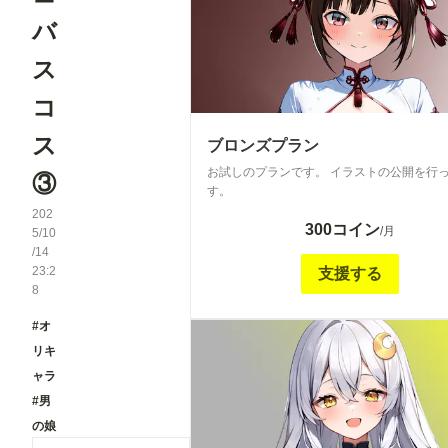
バ
ス
コ
ス
ブロンズプラン
お試しのプランです。 イラストの公開を行
③
す。
202
300コイン
/月
5/10
/14
23:2
支援する
8
#オ
リキ
ャラ
#男
の娘