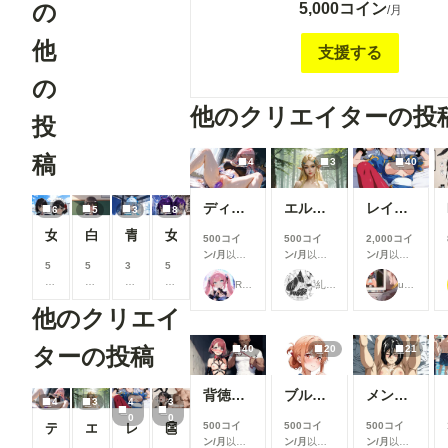
の
5,000コイン
プラン限定の特典を付ける予定ですが。現在
/月
です。 The contents of this plan are the same as the
他
Gold Plan. This plan is for supporters of the c
支援する
'Tenrin Taisha' and Tsubasa Tenkyu. We plan
の
some exclusive benefits for this plan in the fu
currently, they are undecided.
他のクリエイターの投
投
稿
4
3
40
ディルドを入れ込んで
エルフの姫様(３枚)
レイ SEX＋フェラ集
6
5
3
8
女装させてやってみた笹瀬一夏編
白水緑華『たくしあげ男の娘の秘密』
青柳美緒『女装隊長との訓練中』
女装部長との勝負
500コイ
500コイ
2,000コイ
ン/月
以上
ン/月
以上
ン/月
以上
5
5
3
5
支援すると
支援すると
支援すると
0
0
0
0
Rkata
糺ノ杜 胡瓜堂 （ただすのもり きゅうりどう）
user_u4HmjbvgiE
見ることが
見ることが
見ることが
0
0
0
0
できます
できます
できます
他のクリエイ
コ
コ
コ
コ
イ
イ
イ
イ
ン
ン
ン
ン
40
20
21
ターの投稿
/
/
/
/
月
月
月
月
背徳の誘惑_花寺○どか04
ブルマお漏らし【ガ〇ママ】
メンシプ限定
以
以
以
以
4
3
4
3
上
上
上
上
0
0
ディルドを入れ込んで
エルフの姫様(３枚)
レイ SEX＋フェラ集
👺
500コイ
500コイ
500コイ
支
支
支
支
ン/月
以上
ン/月
以上
ン/月
以上
援
援
援
援