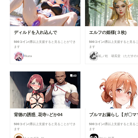
ディルドを入れ込んで
エルフの姫様(３枚)
500コイン/月
以上支援すると見ることができ
500コイン/月
以上支援すると見る
ます
ます
Rkata
40
背徳の誘惑_花寺○どか04
ブルマお漏らし【ガ〇マ
500コイン/月
以上支援すると見ることができ
500コイン/月
以上支援すると見る
ます
ます