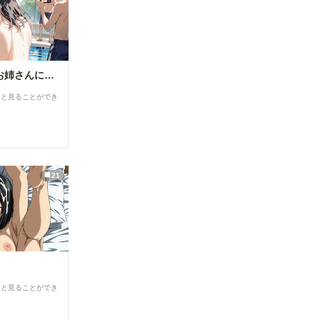
【隣のお姉さん】お姉さんに群がるプール男子達⑦
ると見ることができ
21
ると見ることができ