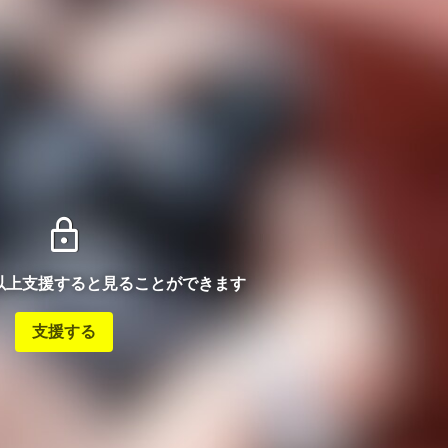
lock
ン以上支援すると見ることができます
支援する