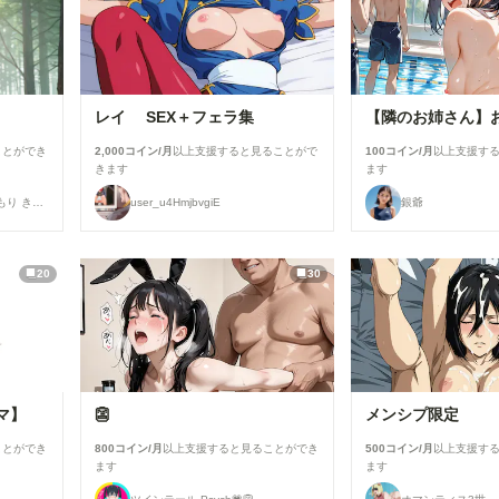
レイ SEX＋フェラ集
ことができ
2,000コイン/月
以上支援すると見ることがで
100コイン/月
以上支援す
きます
ます
糺ノ杜 胡瓜堂 （ただすのもり きゅうりどう）
user_u4HmjbvgiE
銀爺
20
30
マ】
👺
メンシプ限定
ことができ
800コイン/月
以上支援すると見ることができ
500コイン/月
以上支援す
ます
ます