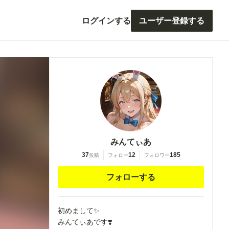
ログインする
ユーザー登録する
みんてぃあ
37
12
185
投稿
フォロー
フォロワー
フォローする
初めまして✨
みんてぃあです❣️