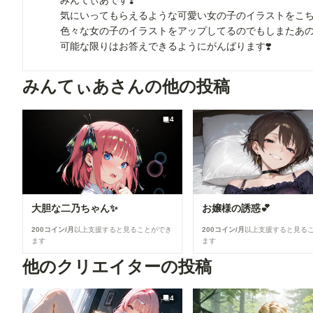
みんてぃあです❣️
気にいってもらえるような可愛い女の子のイラストをこち
色々な女の子のイラストをアップしてるのでもしまたあ
可能な限りはお答えできるようにがんばります❣️
みんてぃあさんの他の投稿
4
大胆な二乃ちゃん✨
お嬢様の誘惑💕
200コイン/月
以上支援すると見ることができ
200コイン/月
以上支援すると見る
ます
ます
他のクリエイターの投稿
4