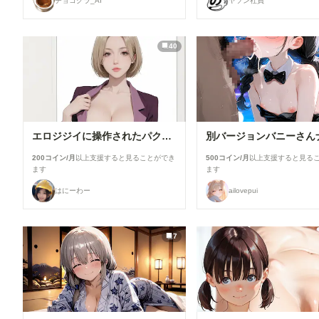
チョコグラ_AI
ヤソン社員
40
エロジジイに操作されたパクノダ
200コイン/月
以上支援すると見ることができ
500コイン/月
以上支援すると見る
ます
ます
はにーわー
ailovepui
7