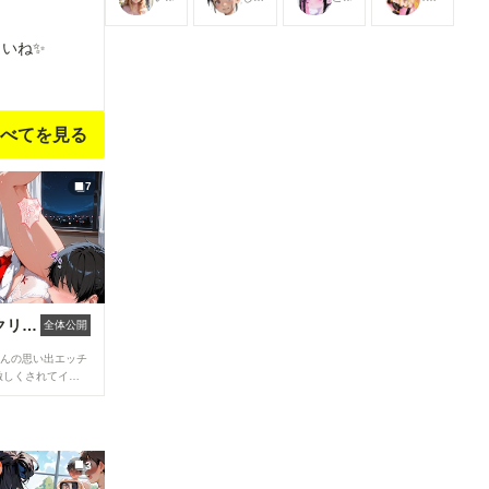
できます
できます
できます
できます
さいね✨
べてを見る
7
ツインテちゃんのクリスマス💖
全体公開
ゃんの思い出エッチ
3