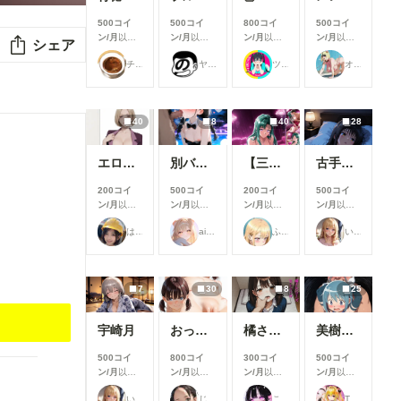
500コイ
500コイ
800コイ
500コイ
ン/月
以上
ン/月
以上
ン/月
以上
ン/月
以上
シェア
支援すると
支援すると
支援すると
支援すると
チョコグラ_AI
ヤソン社員
ツインテール-Psych💗👺
オマンティス3世
見ることが
見ることが
見ることが
見ることが
できます
できます
できます
できます
40
8
40
28
エロジジイに操作されたパクノダ
別バージョンバニーさんナイトプール性接待
【三月静香】 Love Hotel 【Shizuka Mitsuki】
古手川唯
200コイ
500コイ
200コイ
500コイ
ン/月
以上
ン/月
以上
ン/月
以上
ン/月
以上
支援すると
支援すると
支援すると
支援すると
はにーわー
ailovepui
ふぅみん
いち
見ることが
見ることが
見ることが
見ることが
できます
できます
できます
できます
7
30
8
25
宇崎月
おっぱいあそこ
橘さんアーカイブ(ep.1~5)#テキスト有Ver
美樹さやか 拘束②
500コイ
800コイ
300コイ
500コイ
ン/月
以上
ン/月
以上
ン/月
以上
ン/月
以上
支援すると
支援すると
支援すると
支援すると
いち
じゅじゅじゅ
ここどこ？
TAIGA
見ることが
見ることが
見ることが
見ることが