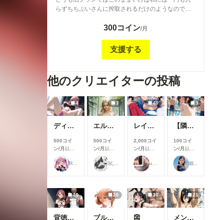
らずちちぷいさんに搾取されるだけのようなので仕
方なく値上げさせていただきます💦 場合によっては
300コイン
メンバーシップ自体廃止するかもしれません😭 加入
/月
いただいている方申し訳ありません・・・
支援する
他のクリエイターの投稿
4
3
40
3
ディルドを入れ込んで
エルフの姫様(３枚)
レイ SEX＋フェラ集
【隣のお姉さん】お姉さんに群がるプール男子達⑦
500コイ
500コイ
2,000コイ
100コイ
ン/月
以上
ン/月
以上
ン/月
以上
ン/月
以上
支援すると
支援すると
支援すると
支援すると
Rkata
糺ノ杜 胡瓜堂 （ただすのもり きゅうりどう）
user_u4HmjbvgiE
銀爺
見ることが
見ることが
見ることが
見ることが
できます
できます
できます
できます
40
20
30
21
背徳の誘惑_花寺○どか04
ブルマお漏らし【ガ〇ママ】
👺
メンシプ限定