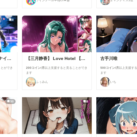
ツインテール-Psych💗👺
オマンティス3世
8
40
別バージョンバニーさんナイトプール性接待
【三月静香】 Love Hotel 【Shizuka Mitsuki】
古手川唯
ことができ
200コイン/月
以上支援すると見ることができ
500コイン/月
以上支援す
ます
ます
ふぅみん
いち
30
8