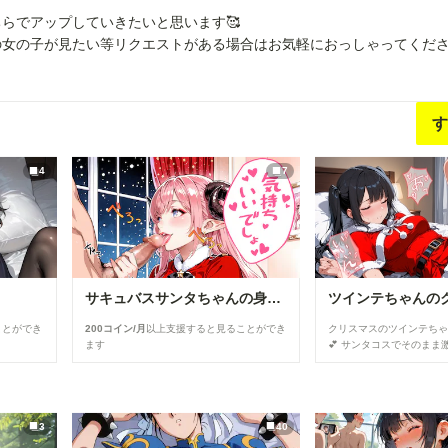
らでアップしていきたいと思います🥰
の女の子が見たい等リクエストがある場合はお気軽におっしゃってくだ
す
4
7
サキュバスサンタちゃんの身体を使ったプレゼント💖
ことができ
200コイン/月
以上支援すると見ることができ
クリスマスのツインテち
ます
💕 サンタコスでそのまま激しくされてイっ
てしまったようです✨
3
40