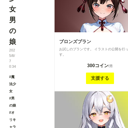
女
男
の
娘
ブロンズプラン
お試しのプランです。 イラストの公開を行
202
す。
5/8/
7
300コイン
/月
0:34
#魔
支援する
法少
女
#男
の娘
#オ
リキ
ャラ