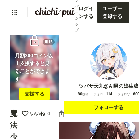
ン
バ
ログイ
ユーザー
ー
ンする
登録する
シ
ッ
プ
lock
15
月額300コイン以
上支援すると見
ることができま
す
ツバサ天九@AI男の娘生成
支援する
80
114
60
投稿
フォロー
フォロワー
フォローする
魔
いいね
0
法
少