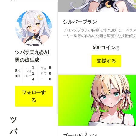
シルバープラン
ブロンズプランの内容に付け加えて、 イラ
ーリー集等の作品の公開と基礎的な技術解説
ます。 In addition to the contents of the Bronze Plan,
500コイン
I will publish works such as illustration story
/月
ツバサ天九@AI
collections and provide basic technical expl
男の娘生成
支援する
1
6
フォ
8
投
フォ
1
0
ロワ
0
稿
ロー
ー
4
0
フォローす
る
ツ
バ
ゴールドプラン