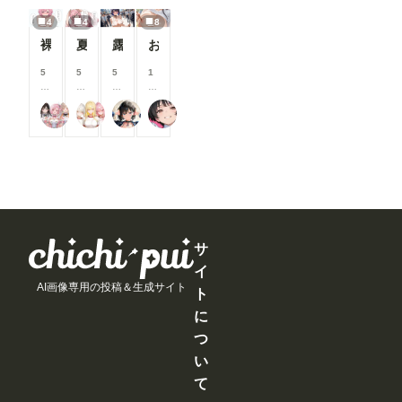
る
る
る
る
/
/
/
/
こ
こ
こ
こ
4
4
8
月
月
月
月
と
と
と
と
以
以
以
以
裸でスポンサーを接待するアイドル【秋吉みる】編
夏祭りで興奮したオタクに襲われる一軍ギャルズ【桃園ひまり】編
露出プレイ078
お箸でおっぱい❤
が
が
が
が
上
上
上
上
で
で
で
で
支
支
支
支
5
5
5
1
き
き
き
き
援
援
援
援
0
0
0
0
ま
ま
ま
ま
す
す
す
す
0
0
0
0
す
す
す
す
る
る
る
る
17時からはアイドル！
一軍ギャルズ
EBI
rulenye（ルルナイ）
コ
コ
コ
コ
と
と
と
と
イ
イ
イ
イ
見
見
見
見
ン
ン
ン
ン
る
る
る
る
/
/
/
/
こ
こ
こ
こ
月
月
月
月
と
と
と
と
以
以
以
以
が
が
が
が
上
上
上
上
で
で
で
で
支
支
支
支
き
き
き
き
援
援
援
援
ま
ま
ま
ま
す
す
す
す
サ
す
す
す
す
る
る
る
る
イ
と
と
と
と
AI画像専用の投稿＆生成サイト
見
見
見
見
ト
る
る
る
る
に
こ
こ
こ
こ
と
と
と
と
つ
が
が
が
が
い
で
で
で
で
き
き
き
き
て
ま
ま
ま
ま