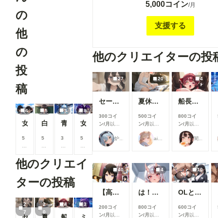
5,000コイン
プラン限定の特典を付ける予定ですが。現在
/月
の
です。 The contents of this plan are the same as the
Gold Plan. This plan is for supporters of the c
支援する
他
'Tenrin Taisha' and Tsubasa Tenkyu. We plan
some exclusive benefits for this plan in the fu
の
currently, they are undecided.
他のクリエイターの投
投
27
20
4
稿
セーラーちゃんと先生 26-08-04
夏休みに覚えたこと
船長のズボズボおなにー♪
6
5
3
8
300コイ
500コイ
800コイ
女装させてやってみた笹瀬一夏編
白水緑華『たくしあげ男の娘の秘密』
青柳美緒『女装隊長との訓練中』
女装部長との勝負
ン/月
以上
ン/月
以上
ン/月
以上
支援すると
支援すると
支援すると
5
5
3
5
炉巨猫@今日はこれでいいかな
ailovepui
闇の熊太郎
見ることが
見ることが
見ることが
0
0
0
0
できます
できます
できます
0
0
0
0
他のクリエイ
コ
コ
コ
コ
イ
イ
イ
イ
40
4
10
ン
ン
ン
ン
ターの投稿
/
/
/
/
【高坂麗奈】自分の部屋に彼氏を呼んで・・・
は！余何も着てなかった！w
OLとエッチ
月
月
月
月
以
以
以
以
2
2
4
3
200コイ
800コイ
600コイ
上
上
上
上
7
0
ン/月
以上
ン/月
以上
ン/月
以上
セーラーちゃんと先生 26-08-04
夏休みに覚えたこと
船長のズボズボおなにー♪
ミモザ
支
支
支
支