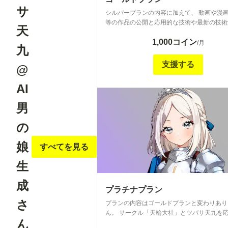
サ
シルバープランの内容に加えて、 動画や漫
等の作品の公開と応用的な技術や最新の技術
天
します。 In addition to the contents of the Silver
1,000コイン
Plan, I will publish works such as movie an
/月
九
along with explanations of advanced and cut
edge technologies.
支援する
@
AI
男
の
娘
すべてを見る
生
成
プラチナプラン
さ
プランの内容はゴールドプランと変わりあり
ん。 サークル「天輪大社」とツバサ天九を
ん
下さる支援者様用のプランです。今後何かし