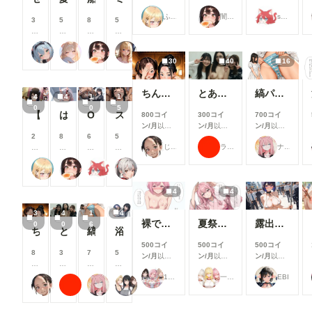
支援すると
支援すると
支援すると
援
援
援
援
ふぅみん
闇の熊太郎
shu_mohe_R18
見ることが
見ることが
見ることが
す
す
す
す
3
5
8
5
できます
できます
できます
る
る
る
る
0
0
0
0
と
と
と
と
0
0
0
0
炉巨猫@今日はこれでいいかな
ailovepui
闇の熊太郎
いち
見
見
見
見
コ
コ
コ
コ
30
40
16
る
る
る
る
イ
イ
イ
イ
こ
こ
こ
こ
ン
ン
ン
ン
と
と
と
と
/
/
/
/
ちんちん見つけた！
とある女子大の仲良しグループの日常風景
縞パンと陰毛とか
4
4
1
1
が
が
が
が
月
月
月
月
0
0
5
で
で
で
で
以
以
以
以
【高坂麗奈】自分の部屋に彼氏を呼んで・・・
は！余何も着てなかった！w
OLとエッチ
スク水幸奈 やっぱりえっちな・・・ S-514
800コイ
300コイ
700コイ
き
き
き
き
上
上
上
上
ン/月
以上
ン/月
以上
ン/月
以上
ま
ま
ま
ま
支
支
支
支
2
8
6
5
支援すると
支援すると
支援すると
す
す
す
す
援
援
援
援
じゅじゅじゅ
ラッテ
ナフリジェ
0
0
0
0
見ることが
見ることが
見ることが
す
す
す
す
0
0
0
0
できます
できます
できます
る
る
る
る
ふぅみん
闇の熊太郎
shu_mohe_R18
えるがるむ
コ
コ
コ
コ
と
と
と
と
イ
イ
イ
イ
見
見
見
見
4
4
ン
ン
ン
ン
る
る
る
る
/
/
/
/
こ
こ
こ
こ
3
4
1
4
月
月
月
月
と
と
と
と
裸でスポンサーを接待するアイドル【秋吉みる】編
夏祭りで興奮したオタクに襲われる一軍ギャルズ【桃園ひまり】編
露出プレイ078
0
0
6
以
以
以
以
ちんちん見つけた！
とある女子大の仲良しグループの日常風景
縞パンと陰毛とか
浴衣で性行為を楽しむタワマン妻【山口明香里】編
が
が
が
が
上
上
上
上
で
で
で
で
500コイ
500コイ
500コイ
支
支
支
支
8
3
7
5
き
き
き
き
ン/月
以上
ン/月
以上
ン/月
以上
援
援
援
援
0
0
0
0
ま
ま
ま
ま
支援すると
支援すると
支援すると
す
す
す
す
0
0
0
0
す
す
す
す
17時からはアイドル！
一軍ギャルズ
EBI
見ることが
見ることが
見ることが
る
る
る
る
じゅじゅじゅ
ラッテ
ナフリジェ
タワマン妻
コ
コ
コ
コ
できます
できます
できます
と
と
と
と
イ
イ
イ
イ
見
見
見
見
ン
ン
ン
ン