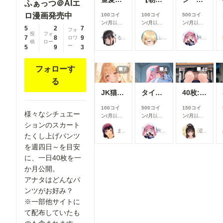
ふぁっつ＠AIエ
ロ漫画発売中
100コイ
100コイ
500コイ
ン/月
以上
ン/月
以上
ン/月
以上
5
2
7
フォ
支援すると
支援すると
支援すると
投
フォ
7
8
9
るんぽす
ふぅみん
Rkata
ロワ
見ることが
見ることが
見ることが
稿
ロー
ー
できます
できます
できます
5
9
3
フォローす
7
4
40
る
JK猫の視点285～291
タイツを脱がせて
40枚:正面の席のOLパンチラ
100コイ
500コイ
150コイ
様々なシチュエー
ン/月
以上
ン/月
以上
ン/月
以上
支援すると
支援すると
支援すると
ションのスカート
まーるの別荘
Rkata
逆水平ラリアット
見ることが
見ることが
見ることが
たくし上げパンツ
できます
できます
できます
を週四日～を目安
に、一日40枚を一
か月公開。
アナタはどんなパ
ンツがお好み？
※一部他サイトに
て配布していたも