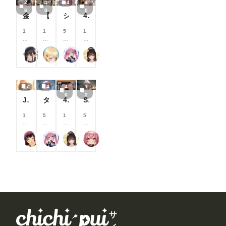
2
4
4
4
月
月
月
月
と
と
と
と
6
0
0
以
以
以
以
金髪メイドちゃんとおパンツ♪
【朝倉南】パンチラ【むずかしい】リクエスト品
シールビキニ
40枚:エロ尻アスリート
が
が
が
が
上
上
上
上
で
で
で
で
支
支
支
支
1
1
5
1
き
き
き
き
援
援
援
援
0
0
0
5
ま
ま
ま
ま
す
す
す
す
0
0
0
0
す
す
す
す
る
る
る
る
るんぽす
ふぅみん
Rkata
逆水平ラリアット
コ
コ
コ
コ
と
と
と
と
イ
イ
イ
イ
見
見
見
見
ン
ン
ン
ン
る
る
る
る
/
/
/
/
こ
こ
こ
こ
7
4
4
1
月
月
月
月
と
と
と
と
0
2
以
以
以
以
JK猫の視点285～291
タイツを脱がせて
40枚:正面の席のOLパンチラ
SNSに投稿したイラスト集 2026/03/17分
が
が
が
が
上
上
上
上
で
で
で
で
支
支
支
支
1
5
1
5
き
き
き
き
援
援
援
援
0
0
5
0
ま
ま
ま
ま
す
す
す
す
0
0
0
0
す
す
す
す
る
る
る
る
まーるの別荘
Rkata
逆水平ラリアット
AIしいね
コ
コ
コ
コ
と
と
と
と
イ
イ
イ
イ
見
見
見
見
ン
ン
ン
ン
る
る
る
る
/
/
/
/
こ
こ
こ
こ
月
月
月
月
と
と
と
と
以
以
以
以
が
が
が
が
上
上
上
上
で
で
で
で
支
支
支
支
き
き
き
き
援
援
援
援
ま
ま
ま
ま
す
す
す
す
サ
す
す
す
す
る
る
る
る