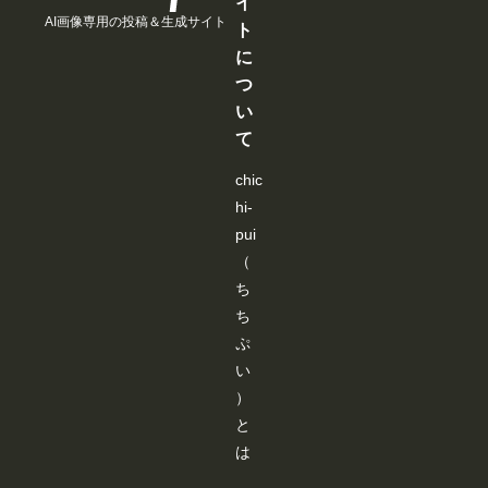
イ
と
と
と
と
AI画像専用の投稿＆生成サイト
見
見
見
見
ト
る
る
る
る
に
こ
こ
こ
こ
と
と
と
と
つ
が
が
が
が
い
で
で
で
で
き
き
き
き
て
ま
ま
ま
ま
す
す
す
す
chic
hi-
pui
（
ち
ち
ぷ
い
）
と
は