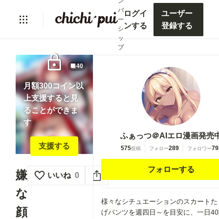
ン
バ
ログイ
ユーザー
ー
ンする
登録する
シ
ッ
プ
lock
40
月額300コイン以
上支援すると見
ることができま
す
ふぁっつ＠AIエロ漫画発売
支援する
575
289
79
投稿
フォロー
フォロワー
フォローする
嫌
いいね
0
な
様々なシチュエーションのスカートた
顔
げパンツを週四日～を目安に、一日4