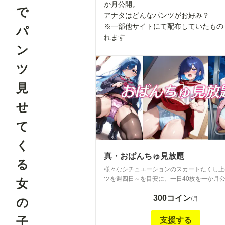
か月公開。
で
アナタはどんなパンツがお好み？
※一部他サイトにて配布していたもの
パ
れます
ン
ツ
見
せ
て
く
真・おぱんちゅ見放題
る
様々なシチュエーションのスカートたくし上
ツを週四日～を目安に、一日40枚を一か月公
女
ナタはどんなパンツがお好み？ ※一部他サ
300コイン
配布していたものも含まれます We will releas
/月
の
pictures of pants with skirts pulled up in vari
situations four days a week for a month. Wha
子
支援する