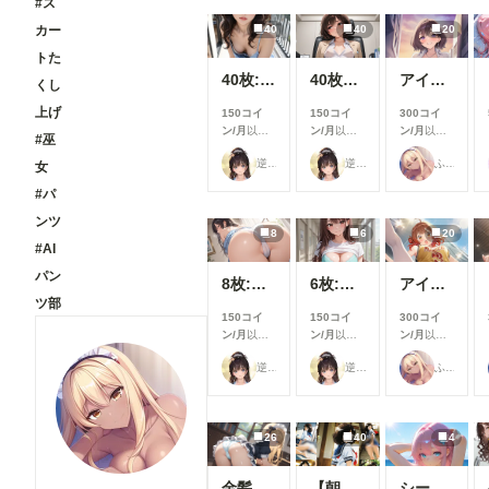
#ス
40
40
20
カー
トた
40枚:休日のブラチラお姉さん
40枚仕方なさそうにパンチラ
アイドルパンツ～ギャル衣装～
くし
上げ
150コイ
150コイ
300コイ
ン/月
以上
ン/月
以上
ン/月
以上
#巫
支援すると
支援すると
支援すると
逆水平ラリアット
逆水平ラリアット
ふぁっつ＠AIエロ漫画発売中
見ることが
見ることが
見ることが
女
できます
できます
できます
#パ
ンツ
8
6
20
#AI
パン
8枚:エロ尻
6枚:下着グラビア
アイドルパンツ～バスケ衣装～
ツ部
150コイ
150コイ
300コイ
ン/月
以上
ン/月
以上
ン/月
以上
支援すると
支援すると
支援すると
逆水平ラリアット
逆水平ラリアット
ふぁっつ＠AIエロ漫画発売中
見ることが
見ることが
見ることが
できます
できます
できます
26
40
4
金髪メイドちゃんとおパンツ♪
【朝倉南】パンチラ【むずかしい】リクエスト品
シールビキニ