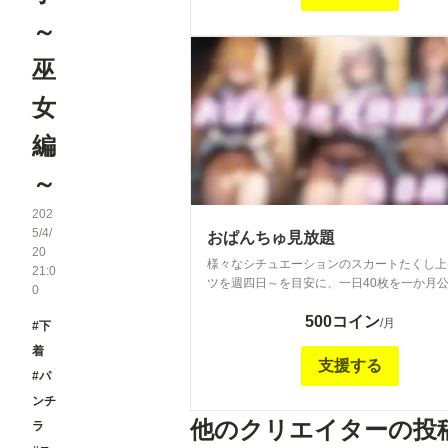
pants do you like? *Some images have bee
distributed on other sites.
～
巫
女
編
～
202
5/4/
おぱんちゅ見放題
20
様々なシチュエーションのスカートたくし上
21:0
ツを週四日～を目安に、一日40枚を一か月公
0
ナタはどんなパンツがお好み？ ※一部他サ
500コイン
配布していたものも含まれます We will releas
/月
#下
pictures of pants with skirts pulled up in vari
着
situations four days a week for a month. Wha
支援する
#パ
pants do you like? *Some images have bee
distributed on other sites.
ンチ
他のクリエイターの投
ラ