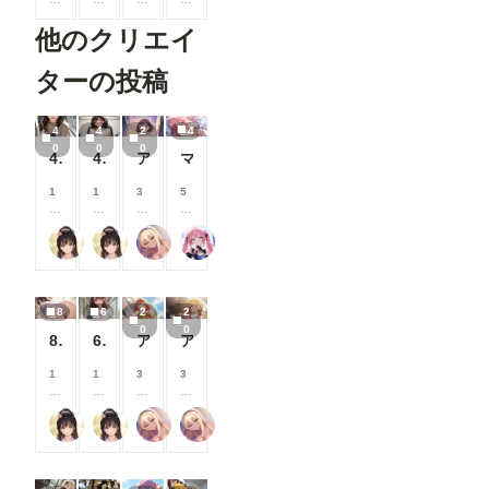
0
0
0
0
他のクリエイ
コ
コ
コ
コ
イ
イ
イ
イ
ン
ン
ン
ン
ターの投稿
/
/
/
/
月
月
月
月
以
以
以
以
4
4
2
4
上
上
上
上
0
0
0
40枚:休日のブラチラお姉さん
40枚仕方なさそうにパンチラ
アイドルパンツ～ギャル衣装～
マイクロビキニで
支
支
支
支
援
援
援
援
す
す
す
す
1
1
3
5
る
る
る
る
5
5
0
0
と
と
と
と
0
0
0
0
逆水平ラリアット
逆水平ラリアット
ふぁっつ＠AIエロ漫画発売中
Rkata
見
見
見
見
コ
コ
コ
コ
る
る
る
る
イ
イ
イ
イ
こ
こ
こ
こ
ン
ン
ン
ン
と
と
と
と
/
/
/
/
8
6
2
2
が
が
が
が
月
月
月
月
0
0
で
で
で
で
以
以
以
以
8枚:エロ尻
6枚:下着グラビア
アイドルパンツ～バスケ衣装～
アイドルパンツ～バスケ衣装～
き
き
き
き
上
上
上
上
ま
ま
ま
ま
支
支
支
支
1
1
3
3
す
す
す
す
援
援
援
援
5
5
0
0
す
す
す
す
0
0
0
0
る
る
る
る
逆水平ラリアット
逆水平ラリアット
ふぁっつ＠AIエロ漫画発売中
ふぁっつ＠AIエロ漫画発売中
コ
コ
コ
コ
と
と
と
と
イ
イ
イ
イ
見
見
見
見
ン
ン
ン
ン
る
る
る
る
/
/
/
/
こ
こ
こ
こ