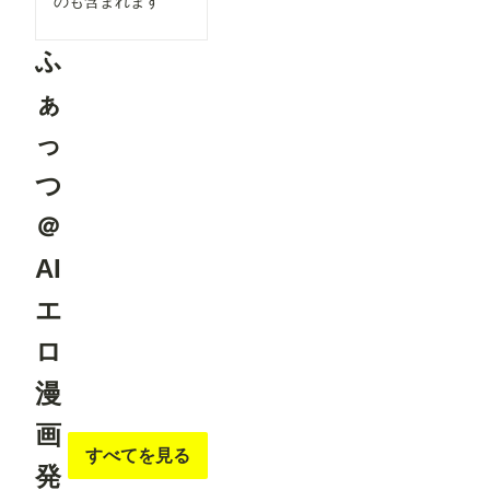
のも含まれます
ふ
ぁ
っ
つ
＠
AI
エ
ロ
漫
画
すべてを見る
発