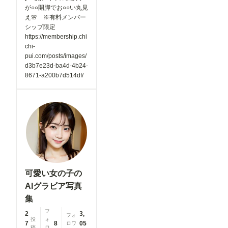
が○○開脚でお○○い丸見
え🌸 ※有料メンバー
シップ限定
https://membership.chi
chi-
pui.com/posts/images/
d3b7e23d-ba4d-4b24-
8671-a200b7d514df/
可愛い女の子の
AIグラビア写真
集
フ
2
3,
フォ
投
ォ
7
8
05
ロワ
稿
ロ