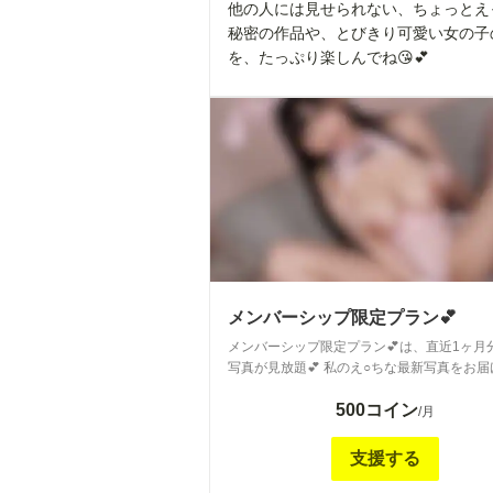
他の人には見せられない、ちょっとえ
秘密の作品や、とびきり可愛い女の子
を、たっぷり楽しんでね😘💕
メンバーシップ限定プラン💕
メンバーシップ限定プラン💕は、直近1ヶ月
写真が見放題💕 私のえ○ちな最新写真をお
📷 過去の写真はアーカイブプラン（1,200円）で全部
500コイン
見られます✨
/月
支援する