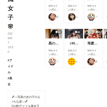
500コイ
300コイ
500コイ
女
ン/月
以上
ン/月
以上
ン/月
以上
支援すると
支援すると
支援すると
子
蜜華
おたき
アイドル好き
見ることが
見ることが
見ることが
できます
できます
できます
🌸
32
40
8
202
6/6/
7
黒のファッション
（40枚）香織@2024/10/22_ハロウィン衣装①
苺蜜甘艶 弍
19:0
500コイ
100コイ
500コイ
0
ン/月
以上
ン/月
以上
ン/月
以上
支援すると
支援すると
支援すると
#ア
アイドル好き
もち
蜜華
見ることが
見ることが
見ることが
できます
できます
できます
イド
ル
#美
女
💕↓↓写真の女の子のえ
○ちな姿↓↓💕
[11枚]アイドル風女子