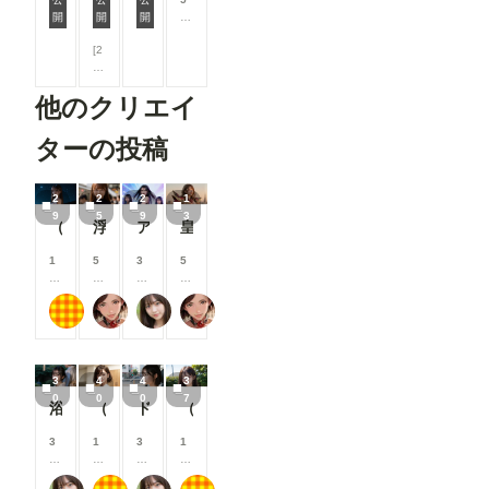
開
開
開
0
0
[2
コ
2
イ
枚
ン
他のクリエイ
]
/
裏
月
ラ
以
ターの投稿
イ
上
ブ
支
で
援
2
2
2
1
は
す
9
5
9
3
（29枚）香織2026/07/20_ナイトビーチ②
浮街麗影『街で見かけたイイ女』伍
アイドルのステージ披露
皇翼聖鎧
生
る
で
と
●
1
5
3
5
見
●
0
0
0
0
る
し
0
0
0
0
こ
もち
蜜華
おたき
蜜華
O
コ
コ
コ
コ
と
K
イ
イ
イ
イ
が
&
ン
ン
ン
ン
で
●
/
/
/
/
き
3
4
4
3
●
月
月
月
月
ま
0
0
0
7
を
以
以
以
以
す
浴衣女子大生
（40枚）まどか先生@2025/04/18_カフェまどか①
ドライブ女子
（37枚）JK香織@2024/06/08_水着③
糸
上
上
上
上
を
支
支
支
支
3
1
3
1
引
援
援
援
援
0
0
0
0
い
す
す
す
す
0
0
0
0
て
る
る
る
る