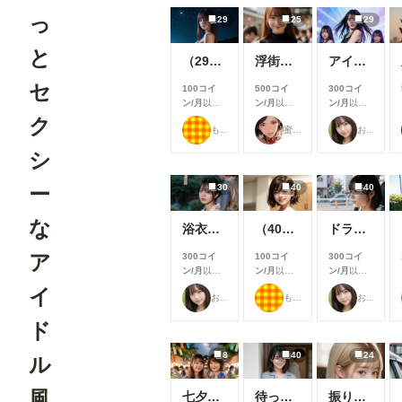
っ
29
25
29
と
（29枚）香織2026/07/20_ナイトビーチ②
浮街麗影『街で見かけたイイ女』伍
アイドルのステージ披露
セ
100コイ
500コイ
300コイ
ン/月
以上
ン/月
以上
ン/月
以上
支援すると
支援すると
支援すると
ク
もち
蜜華
おたき
見ることが
見ることが
見ることが
できます
できます
できます
シ
30
40
40
ー
な
浴衣女子大生
（40枚）まどか先生@2025/04/18_カフェまどか①
ドライブ女子
ア
300コイ
100コイ
300コイ
ン/月
以上
ン/月
以上
ン/月
以上
支援すると
支援すると
支援すると
イ
おたき
もち
おたき
見ることが
見ることが
見ることが
できます
できます
できます
ド
8
40
24
ル
風
七夕星彩
待っていた妻
振りむいたとき