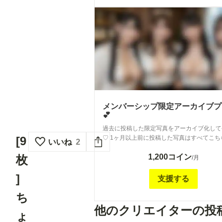
メンバーシップ限定アーカイブプ
💕
過去に投稿した限定写真をアーカイブ化して
♡ 1ヶ月以上前に投稿した写真はすべてこち
[9
いいね
2
ンで見放題です✨ 「あの時のやつ、もう一
1,200コイン
い…」という方は、ぜひこちらでたっぷり堪
枚
/月
くださいね💕 最近1ヶ月以内の新着写真は「メンバー
シップ限定プラン💕（月額500コイン）」
]
支援する
しています📷
ち
他のクリエイターの投
ょ