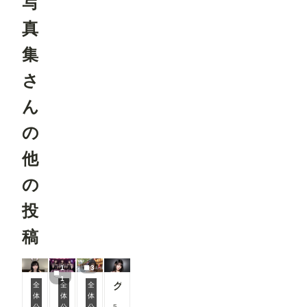
写
真
集
さ
ん
の
他
の
投
稿
1
3
1
グラマーなビキニ女子👙
全
全
全
体
体
体
うさぎさんと遊ぼっ🐇💕
[11枚]ライブで歌う激カワアイドル💕
夏祭り会場にいる清楚系美女
公
公
公
5