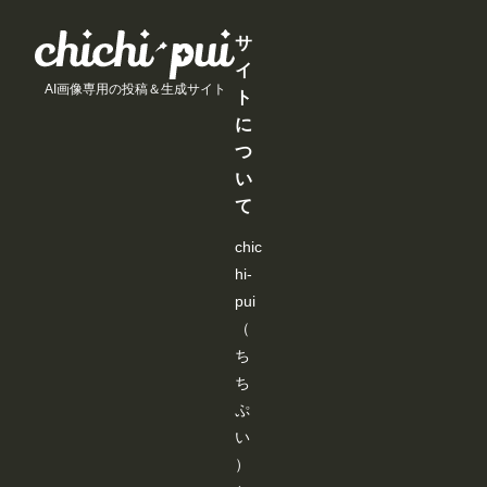
支
支
支
支
き
き
き
き
tp
援
援
援
援
ま
ま
ま
ま
s:/
す
す
す
す
サ
す
す
す
す
/m
る
る
る
る
e
イ
と
と
と
と
m
AI画像専用の投稿＆生成サイト
見
見
見
見
ト
b
る
る
る
る
er
に
こ
こ
こ
こ
sh
と
と
と
と
つ
ip.
が
が
が
が
ch
い
で
で
で
で
ic
き
き
き
き
て
hi-
ま
ま
ま
ま
p
す
す
す
す
ui.
chic
co
hi-
m/
p
pui
os
（
ts/
im
ち
a
g
ち
es
ぷ
/6
c7
い
c2
）
e
4