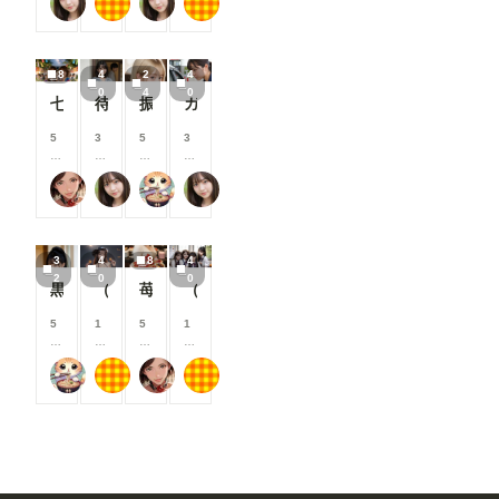
おたき
もち
おたき
もち
コ
コ
コ
コ
●
と
と
と
と
イ
イ
イ
イ
れ
見
見
見
見
ン
ン
ン
ン
流
る
る
る
る
/
/
/
/
す
こ
こ
こ
こ
8
4
2
4
月
月
月
月
激
と
と
と
と
0
4
0
以
以
以
以
七夕星彩
待っていた妻
振りむいたとき
ガソリンスタンド娘
カ
が
が
が
が
上
上
上
上
ワ
で
で
で
で
支
支
支
支
5
3
5
3
激
き
き
き
き
援
援
援
援
0
0
0
0
●
ま
ま
ま
ま
す
す
す
す
0
0
0
0
●
す
す
す
す
る
る
る
る
蜜華
おたき
アイドル好き
おたき
コ
コ
コ
コ
ア
と
と
と
と
イ
イ
イ
イ
イ
見
見
見
見
ン
ン
ン
ン
ド
る
る
る
る
/
/
/
/
ル
こ
こ
こ
こ
3
4
8
4
月
月
月
月
🍼
と
と
と
と
2
0
0
以
以
以
以
💕
黒のファッション
（40枚）香織@2024/10/22_ハロウィン衣装①
苺蜜甘艶 弍
（40枚）JK香織@2024/10/18_複数人の中にうちの子①
が
が
が
が
上
上
上
上
で
で
で
で
支
支
支
支
※
5
1
5
1
き
き
き
き
援
援
援
援
支
0
0
0
0
ま
ま
ま
ま
す
す
す
す
援
0
0
0
0
す
す
す
す
る
る
る
る
者
アイドル好き
もち
蜜華
もち
コ
コ
コ
コ
と
と
と
と
限
イ
イ
イ
イ
見
見
見
見
定
ン
ン
ン
ン
る
る
る
る
(R
/
/
/
/
こ
こ
こ
こ
-
月
月
月
月
と
と
と
と
1
以
以
以
以
が
が
が
が
8)
上
上
上
上
で
で
で
で
ht