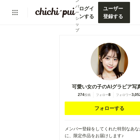
ン
バ
ログイ
ユーザー
ー
ンする
登録する
シ
ッ
プ
可愛い女の子のAIグラビア写
274
8
3,05
投稿
フォロー
フォロワー
フォローする
メンバー登録をしてくれた特別なあな
に、限定作品をお届けします♪