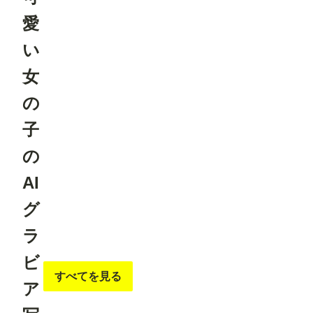
愛
い
女
の
子
の
AI
グ
ラ
ビ
すべてを見る
ア