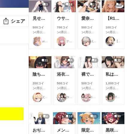
3
24
13
2
見せてくれる女の子
ウサギ耳とか
愛奈 変態先輩とラブラブ S-517
【R18】8月の投稿企画をひと足先に公開！
シェア
500コイ
700コイ
500コイ
100コイ
ン/月
以上
ン/月
以上
ン/月
以上
ン/月
以上
支援すると
支援すると
支援すると
支援すると
ailovepui
ナフリジェ
えるがるむ
【公式】ちちぷいちゃん
見ることが
見ることが
見ることが
見ることが
できます
できます
できます
できます
11
4
4
12
陰ちゃんに英才教育しよう！
浴衣で性行為を楽しむタワマン妻【柳井由花】編
裸でスポンサーを接待するアイドル【景清帆乃歌】編
私は日中お義父さんと普通に過ごしてる・・。そういう事にした・・２(12枚）
200コイ
500コイ
500コイ
1,000コイ
ン/月
以上
ン/月
以上
ン/月
以上
ン/月
以上
支援すると
支援すると
支援すると
支援すると
えーてぃーえふ
タワマン妻
17時からはアイドル！
Taka Kan
見ることが
見ることが
見ることが
見ることが
できます
できます
できます
できます
4
10
11
30
おぢから大金をまきあげる一軍ギャルズ【黒咲カレン】編
メンシプ限定
限定イラスト No.139
黒咲芽亜 猫ランジェリー③