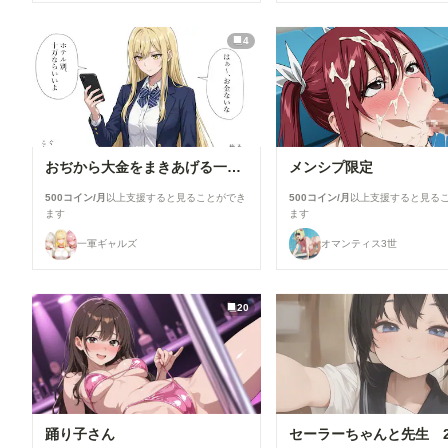
4
おぢから大金をまきあげる一軍ギャルズ【黒咲カレン】編
メンシプ限定
500コイン/月
以上支援すると見ることができ
500コイン/月
以上支援すると見る
ます
ます
一軍ギャルズ
オマンティス3世
20
踊り子さん