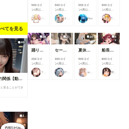
500コイ
500コイ
550コイ
500コイ
ン/月
以上
ン/月
以上
ン/月
以上
ン/月
以上
支援すると
支援すると
支援すると
支援すると
一軍ギャルズ
オマンティス3世
Nox
TAIGA
見ることが
見ることが
見ることが
見ることが
できます
できます
できます
できます
べてを見る
20
27
20
4
40
踊り子さん
セーラーちゃんと先生 26-08-04
夏休みに覚えたこと
船長のズボズボおなにー♪
200コイ
300コイ
500コイ
800コイ
ン/月
以上
ン/月
以上
ン/月
以上
ン/月
以上
支援すると
支援すると
支援すると
支援すると
フランチェシカ・ホッチポッチ（元ごった煮）
炉巨猫@今日はこれでいいかな
ailovepui
闇の熊太郎
見ることが
見ることが
見ることが
見ることが
できます
できます
できます
できます
花火×残業×ヒミツの関係【動画あり】
ると見ることができ
2