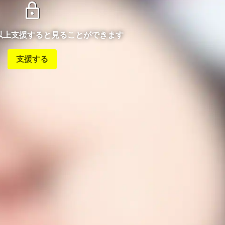
lock
ン以上支援すると見ることができます
支援する