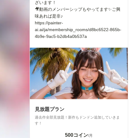
ざいます！
🎥動画のメンバーシップもやってます✨ご興
味あれば是非♪
https://painter-
ai.ai/ja/membership_rooms/d8bc6522-865b-
4b9e-9ac5-b2db4a0b537a
見放題プラン
過去作全部見放題！新作もドンドン追加していきま
す！
500コイン
/月