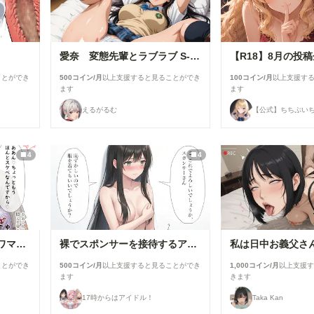
愛奈 変態先輩とラブラブ S-517
ことができ
500コイン/月
以上支援すると見ることができ
100コイン/月
以上支援す
ます
ます
えるがるむ
【公式】ちちぷい
4
4
浴衣で性行為を楽しむタワマン妻【柳井由花】編
裸でスポンサーを接待するアイドル【景清帆乃歌】編
ことができ
500コイン/月
以上支援すると見ることができ
1,000コイン/月
以上支援
ます
きます
17時からはアイドル！
Taka Kan