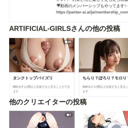
🎥動画のメンバーシップもやってます✨
https://painter-ai.ai/ja/membership_
ARTIFICIAL-GIRLSさんの他の投稿
40
タンクトップパイズリ
ちらり？ぽろり？モロり
500コイン/月
以上支援すると見ることができ
500コイン/月
以上支援すると見る
ます
ます
他のクリエイターの投稿
3