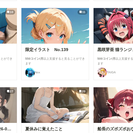
10
11
限定イラスト No.139
黒咲芽亜 猫ランジ
ことができ
550コイン/月
以上支援すると見ることができ
500コイン/月
以上支援す
ます
ます
Nox
TAIGA
27
20
セーラーちゃんと先生 26-08-04
夏休みに覚えたこと
船長のズボズボお