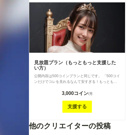
見放題プラン（もっともっと支援した
い方）
公開内容は500コインプランと同じです。 「500コイ
ンだけでコレを見れるなんて安すぎる！もっともっ
と払わせてくれ！」 というもっともっと沢山支援さ
3,000コイン
れたい方向けの金額の高いプランとしてご用意して
/月
います。
支援する
他のクリエイターの投稿