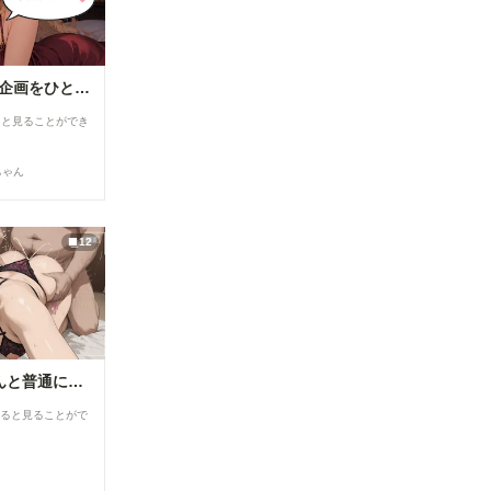
【R18】8月の投稿企画をひと足先に公開！
ると見ることができ
ちゃん
12
私は日中お義父さんと普通に過ごしてる・・。そういう事にした・・２(12枚）
すると見ることがで