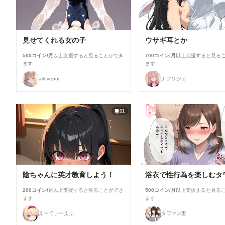
見せてくれる女の子
ウサギ耳とか
500コイン/月
以上支援すると見ることができ
700コイン/月
以上支援すると見る
ます
ます
ailovepui
ナフリジェ
11
陰ちゃんに英才教育しよう！
200コイン/月
以上支援すると見ることができ
500コイン/月
以上支援すると見る
ます
ます
えーてぃーえふ
タワマン妻