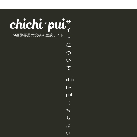
月
hi-
援
援
援
るようにな
す。 JSON
し
は
p
す
す
す
りました。
データーを
よ
新
ui.
る
る
る
見たい作品
基に棒人間
う
機
co
と
と
と
だけを絞り
が表示され
と
能
m/
見
見
見
サ
込めるよう
ますので、
巧
の
ev
る
る
る
になり、目
編集しま
イ
く
追
e
こ
こ
こ
的の作品を
す。 編集
行
AI画像専用の投稿＆生成サイト
加
nt
と
と
と
探しやすく
ト
後、
か
よ
s/
が
が
が
なっていま
「ControlN
な
に
り
us
で
で
で
す。 ▼そ
etにポーズ
い
も
er
き
き
き
の他の改善
つ
を送信」ク
と
、
-
ま
ま
ま
・コメント
リックする
聞
い
み
ev
す
す
す
内の外部
と「SD-
き
な
e
URLを開く
て
WEBUI-
、
さ
nt
際に、確認
OPENPO
い
ん
s/
画面を表示
SE-
ろ
chic
に
0
するように
EDITER」
い
よ
7
なりまし
hi-
が終了し、
ろ
り
a
た。 誤
ワークフロ
試
快
9
pui
って外部サ
ーに戻りま
し
適
a
イトへ移動
（
す。 ※先
た
に
3
してしまう
にJSONデ
結
ご
b
ち
ことを防
ーターを書
果
利
6-
ぎ、より安
き込まない
ち
、
用
2
心してご利
と、
下
い
9
用いただけ
ぷ
「ControlN
記
た
4
ます。 上
etにポーズ
の
い
だ
9-
記以外に
を送信」が
カ