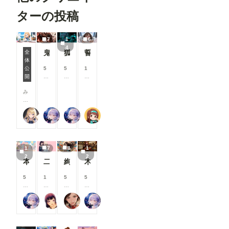
イ
イ
イ
イ
閲覧機能関
Openpose
ン
ン
ン
ン
連 ①呪文
ターの投稿
Editer」ク
/
/
/
/
ありランキ
リックしま
月
月
月
月
ングを80
す。 ※画
以
以
以
以
位まで表示
7
1
6
像では抜け
上
上
上
上
「呪文あり
4
ています
鬼神装甲・震天の金棒
狐面の忍者ガール
誓いのキス
支
支
支
支
全
ランキン
が、先に
援
援
援
援
体
グ」の表示
7月リリース新機能情報
「json
す
す
す
す
公
5
5
1
件数を80
str」欄
る
る
る
る
開
8
8
0
位まで拡大
に、Pose
と
と
と
と
0
0
0
しました。
Keypoint
み
見
見
見
見
コ
コ
コ
投稿作品が
のJSON形
な
る
る
る
る
イ
イ
イ
増えてきた
式のデータ
さ
こ
こ
こ
こ
ン
ン
ン
ことを受
ーを書き込
【公式】ちちぷいちゃん
リンファ75
リンファ75
P.S.T.A.
ん
と
と
と
と
/
/
/
け、より多
む必要があ
、
が
が
が
が
月
月
月
くの作品が
ります（重
こ
で
で
で
で
以
以
以
ランキング
要 JSON
ん
き
き
き
き
上
上
上
に掲載さ
形式のデー
1
7
8
1
に
ま
ま
ま
ま
支
支
支
れ、多くの
ターの作成
2
2
ち
す
す
す
す
援
援
援
方の目に触
本当にアイスみたいに溶けている女の子
二人のJK362～368
絢華幻姫 壱
木の枝の伝説剣
方法は「お
は
す
す
す
れる機会が
まけ」
！
る
る
る
増えていま
5
1
5
5
で）。
🌟
と
と
と
す✨ ②マ
8
0
0
8
初めて使う
今
見
見
見
ンガ作品ペ
0
0
0
0
時は注意し
回
る
る
る
ージにおす
リンファ75
まーるの別荘
蜜華
リンファ75
コ
コ
コ
コ
て下さい。
は
こ
こ
こ
すめユーザ
イ
イ
イ
イ
一度書き
、
と
と
と
ーを表示
ン
ン
ン
ン
込んで、ワ
7
が
が
が
マンガ作品
/
/
/
/
ークフロー