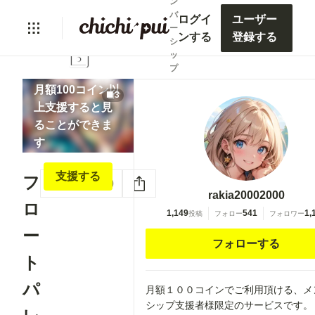
ン
バ
ログイ
ユーザー
ー
ンする
登録する
シ
lock
ッ
プ
月額100コイン以
3
上支援すると見
ることができま
す
支援する
フ
いいね
0
rakia20002000
ロ
1,149
541
1,
投稿
フォロー
フォロワー
ー
フォローする
ト
パ
月額１００コインでご利用頂ける、メ
シップ支援者様限定のサービスです。