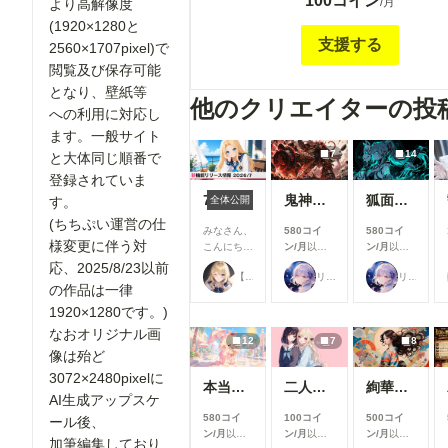
100コイン
で公開されている全画像(最大横1200pixel)
/月
より高解像度
像度(横1920pixel)で 閲覧及び保存可能と
(1920×1280と
への利用等に対応します。2025年2/12以降
支援する
2560×1707pixel)で
い 通常サイト公開と同時に投稿していきま
閲覧及び保存可能
れ以前の作品の高解像度版をご希望の方は、
となり、壁紙等
作品にコメントの形でリクエストをお願い致
他のクリエイターの投
への利用に対応し
す。オリジナル画像は大体 3072×2480pixe
集しておりますので、1920pixelより高解
ます。一般サイト
な方は、 その旨お書き添え下さい。過去の
7
14
と大体同じ順番で
が千枚を超える為、あまり多数の作品を一挙
登録されていま
されると対応が難しい場合もありますので、
7月リリース新機能情報
鬼神装甲・震天の金棒
狐面の忍者ガール
全体公開
す。
頂ければ助かります、 十数枚程度は大丈夫
(ちちぷい運営の仕
２．メンバーシップ支援者様限定の画像を不
みなさん、
580コイ
580コイ
様変更に伴う対
がら一般～R-18までジャンルを 問わず、投
こんにち
ン/月
以上
ン/月
以上
は！🌟 今
支援すると
支援すると
す。(オマケ程度に考えて頂けると助かります) ３
応、2025/8/23以前
【公式】ちちぷいちゃん
リンファ75
リンファ75
回は、7月
見ることが
見ることが
お一人様月一回までで、作品のリクエストを
の作品は一律
に実施した
できます
できます
けます。作品はメンバーシップ 限定で投稿
1920×1280です。)
機能改善・
す。 ４．ユーザー企画用に予約投稿してある作品を
アップデー
なおオリジナル画
一般公開に先駆けて、 一足早く閲覧、保存
12
7
8
ト内容をご
像は殆ど
紹介しま
す。
す！ 今月
3072×2480pixelに
本当にアイスみたいに溶けている女の子
二人のJK362～368
絢華幻姫 壱
は新機能の
AI生成アップスケ
追加より
580コイ
100コイ
500コイ
ール後、
も、みなさ
ン/月
以上
ン/月
以上
ン/月
以上
んにより快
加筆編集しており