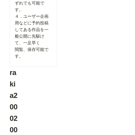
②「解像度
ずれでも可能で
の茶色のノ
を上げる」
ード） ・
す。
の表示を最
ComfyUI-
４．ユーザー企画
適化 「解
openpose-
像度を上げ
用などに予約投稿
editor
る」設定
URL：
してある作品を一
を、対応し
https://gith
般公開に先駆け
ているモデ
ub.com/hu
ルを選択し
て、一足早く
chenlei/Co
た場合のみ
mfyUI-
閲覧、保存可能で
表示するよ
openpose-
うに変更し
す。
editor
ました。
Load
必要な設定
Openpose
だけが表示
ra
JSON ・
されるた
comfyui_c
め、画面が
ontrolnet_
ki
よりシンプ
aux URL：
ルで分かり
https://gith
a2
やすくなっ
ub.com/Fa
ています。
nnovel16/
▼投稿機能
00
comfyui_c
関連 ●マン
ontrolnet_
ガテイスト
aux
02
選択時の案
Render
内を追加
Pose
作品投稿時
00
JSON
に「マン
(Human)