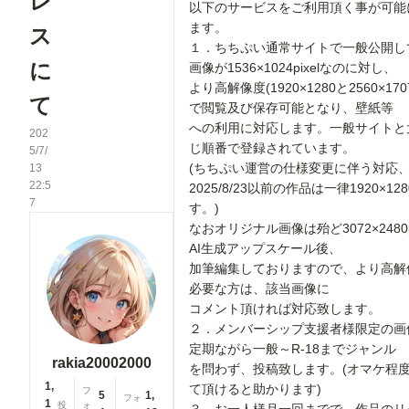
レ
以下のサービスをご利用頂く事が可能
ます。
ス
１．ちちぷい通常サイトで一般公開し
に
画像が1536×1024pixelなのに対し、
より高解像度(1920×1280と2560×1707p
て
で閲覧及び保存可能となり、壁紙等
への利用に対応します。一般サイトと
202
じ順番で登録されています。
5/7/
(ちちぷい運営の仕様変更に伴う対応
13
22:5
2025/8/23以前の作品は一律1920×12
7
す。)
なおオリジナル画像は殆ど3072×2480p
AI生成アップスケール後、
加筆編集しておりますので、より高解
必要な方は、該当画像に
コメント頂ければ対応致します。
２．メンバーシップ支援者様限定の画
定期ながら一般～R-18までジャンル
rakia20002000
を問わず、投稿致します。(オマケ程
1,
て頂けると助かります)
フ
5
1,
フォ
1
投
ォ