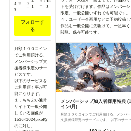
３．お一人様月一回までで、作品のリ
4
18
ロワ
4
稿
ロ
トを受け付けます。作品はメンバーシ
ー
1
3
ー
9
限定、一般公開いずれでも可能です
４．ユーザー企画用などに予約投稿し
フォローす
作品を一般公開に先駆けて、一足早く
る
閲覧、保存可能です。
月額１００コイン
でご利用頂ける、
メンバーシップ支
援者様限定のサー
ビスです。
以下のサービスを
ご利用頂く事が可
能になります。
１．ちちぷい通常
メンバーシップ加入者様用特典 (1
イン/月)
サイトで一般公開
している画像が
月額１００コインでご利用頂ける、メンバー
1536×1024pixelな
支援者様限定のサービスです。 以下のサー
利用頂く事が可能になります。 １．ちちぷいサイト
のに対し、