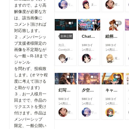
支援すると
支援すると
支援すると
適にご利用
リンファ75
まーるの別荘
蜜華
ますので、より高
見ることが
見ることが
見ることが
いただける
できます
できます
できます
解像度が必要な方
よう、使い
勝手や見や
は、該当画像に
すさを中心
5
5
2
コメント頂ければ
とした改善
を行いまし
対応致します。
た✨ ▼生
ComfyUIでOpen Pose Editorを使う
ChatGPTで背景合成→SDXLで仕上げる。私がよく使っている制作フロー
絵柄指定プロンプト【第三弾】
全体公開
２．メンバーシッ
成機能関連
プ支援者様限定の
①生成画面
先日、
100コイ
100コイ
のモデル選
画像を不定期なが
ComfyUIに
ン/月
以上
ン/月
以上
択UIを改善
Open
支援すると
支援すると
ら一般～R-18まで
生成時のモ
２２（にゃんにゃん）
ukkripp
尾藤みそぎ
Pose
見ることが
見ることが
ジャンル
デル選択画
Editorを導
できます
できます
面を見直
を問わず、投稿致
入しようと
し、よりモ
巧く行かな
します。(オマケ程
デルを選び
14
11
6
いと聞き、
やすいUIに
度に考えて頂ける
いろいろ試
改善しまし
した結果、
と助かります)
た。 利用
幻写麗華 壱
夕空の星便配達少女
キャンプ
下記のカス
３．お一人様月一
したいモデ
タムノード
ルを探しや
500コイ
580コイ
100コイ
回までで、作品の
が使えまし
すくなり、
ン/月
以上
ン/月
以上
ン/月
以上
たので、報
リクエストを受け
これまで以
支援すると
支援すると
支援すると
告です。
付けます。作品は
蜜華
リンファ75
P.S.T.A.
上にスムー
見ることが
見ることが
見ることが
今回使った
ズに生成を
できます
できます
できます
メンバーシップ
カスタムノ
始められま
ード（画像
限定、一般公開い
す！
１と画像５