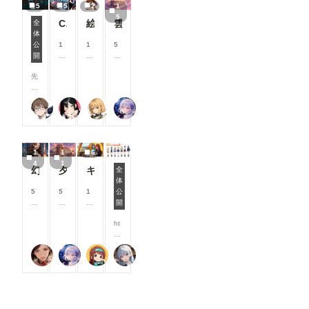
月
で
で
で
ページに、
5
5
2
1
月
月
月
月
を保存して
に
き
き
き
おすすめユ
5
以
以
以
以
おけば、次
ChatGPTで背景合成→SDXLで仕上げる。私がよく使っている制作フロー
絵柄指定プロンプト【第三弾】
雲の道を歩く見習い配達員
全
実
ま
ま
ま
ーザーを表
上
上
上
上
回から問題
体
施
す
す
す
示するよう
ComfyUIでOpen Pose Editorを使う
支
支
支
支
なく使えま
公
1
1
5
し
になりまし
援
援
援
援
す。 な
開
0
0
8
た
た。 お気
す
す
す
す
お、
0
0
0
機
に入りのク
る
る
る
る
ComfyUIの
先
コ
コ
コ
能
リエイター
と
と
と
と
サーバーを
日
イ
イ
イ
改
を見つけた
見
見
見
見
再起動する
、
ン
ン
ン
善
り、新しい
る
る
る
る
までは、情
２２（にゃんにゃん）
ukkripp
尾藤みそぎ
リンファ75
C
/
/
/
・
マンガ作品
こ
こ
こ
こ
報が保持さ
o
月
月
月
ア
との出会い
と
と
と
と
れる様です
mf
以
以
以
ッ
にぜひご活
が
が
が
が
ので、その
y
上
上
上
プ
用ください
で
で
で
で
間は空欄で
1
1
6
UI
支
支
支
デ
📖 ▼メン
き
き
き
き
も使えま
4
1
に
援
援
援
ー
幻写麗華 壱
夕空の星便配達少女
キャンプ
全
バーシップ
ま
ま
ま
ま
す。 ---------
O
す
す
す
ト
体
関連 ●タグ
す
す
す
す
#うちの子投稿者相関図 2026/5/14 0:00~2026/
----------------
p
る
る
る
内
5
5
1
公
ページにテ
----------------
e
と
と
と
容
0
8
0
開
イスト切り
----------------
n
見
見
見
を
0
0
0
替えを追加
----------------
P
る
る
る
ご
ht
コ
コ
コ
メンバーシ
----------------
os
こ
こ
こ
紹
tp
イ
イ
イ
ップのタグ
------- 画像
e
と
と
と
介
s:/
ン
ン
ン
ページで、
３：「SD-
E
が
が
が
蜜華
リンファ75
P.S.T.A.
Kamenashi(多忙)
し
/w
/
/
/
「イラス
WEBUI-
dit
で
で
で
ま
w
月
月
月
ト」「フォ
OPENPO
or
き
き
き
す
w.
以
以
以
ト」「マン
SE-
を
ま
ま
ま
！
ch
上
上
上
ガ」の切り
EDITER 」
導
す
す
す
今
ic
支
支
支
替えができ
が起動しま
入