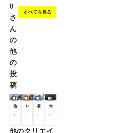
ガ」テイス
0
トを選択し
OpenPose
すべてを見る
た際、投稿
Pose
さ
に関する注
※「Load
意事項を表
ControlNet
示するよう
ん
Model」
になりまし
「Apply
た。 セリ
ControlNet
の
フなどの文
」は
字が崩れて
ConfyUI標
他
読めない作
準のノード
品について
です。 -----
は、「イラ
の
----------------
スト」カテ
----------------
ゴリでの投
----------------
投
稿をご検討
----------------
いただくよ
----------------
うお願いし
稿
----------- 画
ています。
像２の様
より多くの
に、
方に読みや
2
2
2
2
「Load
すいマンガ
Openpose
旗機ブルーメンクランツ
リカーショップ
蒼界サイス
常宮奇譚
作品を楽し
JSON」を
んでいただ
右クリック
1
1
1
1
けるよう、
して表示さ
0
0
0
0
ご協力をお
れるメニュ
0
0
0
0
願いいたし
ーから、
他のクリエイ
コ
コ
コ
コ
ます。 ▼
「Open in