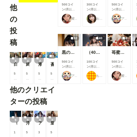
500コイ
300コイ
500コイ
他
ン/月
以上
ン/月
以上
ン/月
以上
支援すると
支援すると
支援すると
の
蜜華
おたき
アイドル好き
見ることが
見ることが
見ることが
できます
できます
できます
投
32
40
8
稿
黒のファッション
（40枚）香織@2024/10/22_ハロウィン衣装①
苺蜜甘艶 弍
1
2
2
8
3
4
2
500コイ
100コイ
500コイ
白蓮清妃『アオザイって良いよね』 弍
綺苑華姫
潮華夏媛
蒼波花媛
ン/月
以上
ン/月
以上
ン/月
以上
支援すると
支援すると
支援すると
5
5
5
5
アイドル好き
もち
蜜華
見ることが
見ることが
見ることが
0
0
0
0
できます
できます
できます
0
0
0
0
他のクリエイ
コ
コ
コ
コ
イ
イ
イ
イ
ン
ン
ン
ン
ターの投稿
/
/
/
/
月
月
月
月
以
以
以
以
2
2
2
1
上
上
上
上
9
5
9
3
（29枚）香織2026/07/20_ナイトビーチ②
浮街麗影『街で見かけたイイ女』伍
アイドルのステージ披露
皇翼聖鎧
支
支
支
支
援
援
援
援
す
す
す
す
1
5
3
5