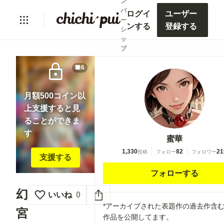
ン
バ
ログイ
ユーザー
ー
ンする
登録する
シ
ッ
プ
lock
6
月額500コイン以
上支援すると見
ることができま
す
蜜華
1,330
82
21
投稿
フォロー
フォロワー
支援する
フォローする
幻
いいね
0
*アーカイブされた表題作の過去作含
宮
作品を公開してます。