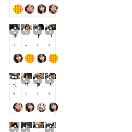
る
る
る
る
0
0
0
0
と
と
と
と
0
0
0
0
もち
蜜華
おたき
蜜華
見
見
見
見
コ
コ
コ
コ
る
る
る
る
イ
イ
イ
イ
こ
こ
こ
こ
ン
ン
ン
ン
と
と
と
と
/
/
/
/
3
4
4
3
が
が
が
が
月
月
月
月
0
0
0
7
で
で
で
で
以
以
以
以
浴衣女子大生
（40枚）まどか先生@2025/04/18_カフェまどか①
ドライブ女子
（37枚）JK香織@2024/06/08_水着③
き
き
き
き
上
上
上
上
ま
ま
ま
ま
支
支
支
支
3
1
3
1
す
す
す
す
援
援
援
援
0
0
0
0
す
す
す
す
0
0
0
0
る
る
る
る
おたき
もち
おたき
もち
コ
コ
コ
コ
と
と
と
と
イ
イ
イ
イ
見
見
見
見
ン
ン
ン
ン
る
る
る
る
/
/
/
/
こ
こ
こ
こ
8
4
2
4
月
月
月
月
と
と
と
と
0
4
0
以
以
以
以
七夕星彩
待っていた妻
振りむいたとき
ガソリンスタンド娘
が
が
が
が
上
上
上
上
で
で
で
で
支
支
支
支
5
3
5
3
き
き
き
き
援
援
援
援
0
0
0
0
ま
ま
ま
ま
す
す
す
す
0
0
0
0
す
す
す
す
る
る
る
る
蜜華
おたき
アイドル好き
おたき
コ
コ
コ
コ
と
と
と
と
イ
イ
イ
イ
見
見
見
見
ン
ン
ン
ン
る
る
る
る
/
/
/
/
こ
こ
こ
こ
3
4
8
4
月
月
月
月
と
と
と
と
2
0
0
以
以
以
以