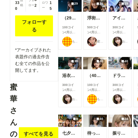
投
フォ
33
1
ロワ
29
25
29
稿
ロー
2
ー
0
5
（29枚）香織2026/07/20_ナイトビーチ②
浮街麗影『街で見かけたイイ女』伍
アイドルのステージ披露
フォローす
100コイ
500コイ
300コイ
る
ン/月
以上
ン/月
以上
ン/月
以上
支援すると
支援すると
支援すると
もち
蜜華
おたき
見ることが
見ることが
見ることが
できます
できます
できます
*アーカイブされた
表題作の過去作含
30
40
40
む全ての作品を公
開してます。
浴衣女子大生
（40枚）まどか先生@2025/04/18_カフェまどか①
ドライブ女子
蜜
300コイ
100コイ
300コイ
ン/月
以上
ン/月
以上
ン/月
以上
支援すると
支援すると
支援すると
華
おたき
もち
おたき
見ることが
見ることが
見ることが
できます
できます
できます
さ
8
40
24
ん
の
七夕星彩
待っていた妻
振りむいたとき
すべてを見る