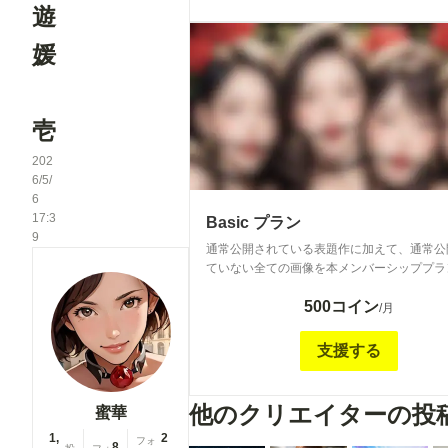
遊
媛
壱
202
6/5/
6
17:3
Basic プラン
9
通常公開されている表題作に加えて、通常公
ていない全ての画像を本メンバーシッププラ
公開しています。
500コイン
/月
支援する
他のクリエイターの投
蜜華
1,
2
フォ
8