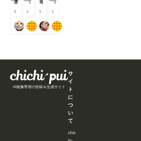
黒のファッション
（40枚）香織@2024/10/22_ハロウィン衣装①
苺蜜甘艶 弍
（40枚）JK香織@2024/10/18_複数人の中にうちの子①
が
が
が
が
上
上
上
上
で
で
で
で
支
支
支
支
5
1
5
1
き
き
き
き
援
援
援
援
0
0
0
0
ま
ま
ま
ま
す
す
す
す
0
0
0
0
す
す
す
す
る
る
る
る
アイドル好き
もち
蜜華
もち
コ
コ
コ
コ
と
と
と
と
イ
イ
イ
イ
見
見
見
見
ン
ン
ン
ン
る
る
る
る
/
/
/
/
こ
こ
こ
こ
月
月
月
月
と
と
と
と
以
以
以
以
が
が
が
が
上
上
上
上
で
で
で
で
支
支
支
支
き
き
き
き
援
援
援
援
ま
ま
ま
ま
す
す
す
す
サ
す
す
す
す
る
る
る
る
イ
と
と
と
と
AI画像専用の投稿＆生成サイト
見
見
見
見
ト
る
る
る
る
に
こ
こ
こ
こ
と
と
と
と
つ
が
が
が
が
い
で
で
で
で
き
き
き
き
て
ま
ま
ま
ま
す
す
す
す
chic
hi-