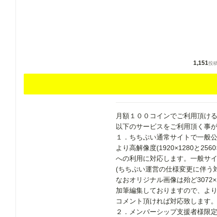
1,151
投
月額１００コインでご利用頂け
以下のサービスをご利用頂く事
１．ちちぷい通常サイトで一般公開し
より高解像度(1920×1280と25
への利用に対応します。一般サ
(ちちぷい運営の仕様変更に伴う対応、
なおオリジナル画像は殆ど3072×2
加筆編集しておりますので、よ
コメント頂ければ対応致します
２．メンバーシップ支援者様限定