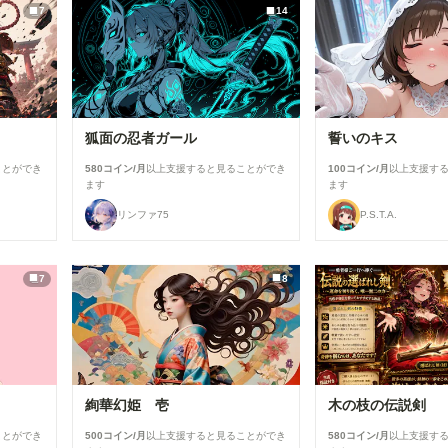
7
14
狐面の忍者ガール
誓いのキス
ことができ
580コイン/月
以上支援すると見ることができ
100コイン/月
以上支援す
ます
ます
リンファ75
P.S.T.A.
7
8
絢華幻姫 壱
木の枝の伝説剣
ことができ
500コイン/月
以上支援すると見ることができ
580コイン/月
以上支援す