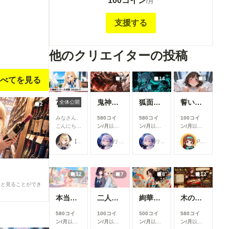
100コイン
で公開されている全画像(最大横1200pixel)が、高解
/月
像度(横1920pixel)で 閲覧及び保存可能となり、壁紙
への利用等に対応します。2025年2/12以降はちちぷ
支援する
い 通常サイト公開と同時に投稿していきますが、そ
れ以前の作品の高解像度版をご希望の方は、 適当な
作品にコメントの形でリクエストをお願い致しま
他のクリエイターの投稿
す。オリジナル画像は大体 3072×2480pixelで加筆編
集しておりますので、1920pixelより高解像度が必要
な方は、 その旨お書き添え下さい。過去の作品枚数
7
14
6
べてを見る
が千枚を超える為、あまり多数の作品を一挙に 希望
されると対応が難しい場合もありますので、ご配慮
7月リリース新機能情報
鬼神装甲・震天の金棒
狐面の忍者ガール
誓いのキス
全体公開
2
頂ければ助かります、 十数枚程度は大丈夫です。
２．メンバーシップ支援者様限定の画像を不定期な
みなさん、
580コイ
580コイ
100コイ
がら一般～R-18までジャンルを 問わず、投稿致しま
こんにち
ン/月
以上
ン/月
以上
ン/月
以上
は！🌟 今
支援すると
支援すると
支援すると
す。(オマケ程度に考えて頂けると助かります) ３．
【公式】ちちぷいちゃん
リンファ75
リンファ75
P.S.T.A.
回は、7月
見ることが
見ることが
見ることが
お一人様月一回までで、作品のリクエストを受け付
に実施した
できます
できます
できます
けます。作品はメンバーシップ 限定で投稿されま
機能改善・
す。 ４．ユーザー企画用に予約投稿してある作品を
アップデー
一般公開に先駆けて、 一足早く閲覧、保存可能で
12
7
8
12
ト内容をご
紹介しま
す。
ると見ることができ
す！ 今月
本当にアイスみたいに溶けている女の子
二人のJK362～368
絢華幻姫 壱
木の枝の伝説剣
は新機能の
追加より
580コイ
100コイ
500コイ
580コイ
も、みなさ
ン/月
以上
ン/月
以上
ン/月
以上
ン/月
以上
んにより快