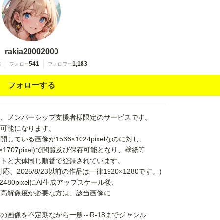
rakia20002000
541
1,183
稿
フォロー
フォロワー
フォローする
る、メンバーシップ支援者様限定のサービスです。
が可能になります。
ている画像が1536×1024pixelなのに対し、
60×1707pixel)で閲覧及び保存可能となり、壁紙等
イトと大体同じ順番で登録されています。
2025/8/23以前の作品は一律1920×1280です。)
480pixelにAI生成アップスケール後、
り高解像度が必要な方は、該当画像に
。
の画像を不定期ながら一般～R-18までジャンル