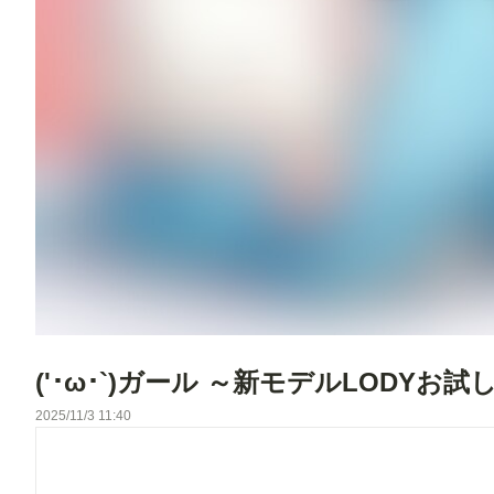
('･ω･`)ガール ～新モデルLODYお試
2025/11/3 11:40