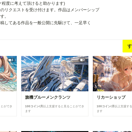
ケ程度に考えて頂けると助かります)
品のリクエストを受け付けます。作品はメンバーシップ
です。
投稿してある作品を一般公開に先駆けて、一足早く
す
2
2
旗機ブルーメンクランツ
リカーショップ
ことができ
100コイン/月
以上支援すると見ることができ
100コイン/月
以上支援す
ます
ます