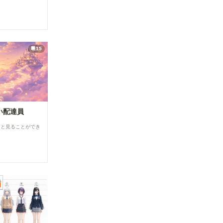
②「解像度
4712-
の茶色のノ
を上げる」
8930-
ード） ・
の表示を最
7e4897d0
ComfyUI-
適化 「解
59d1/
openpose-
像度を上げ
editor
る」設定
URL：
15
を、対応し
https://gith
ているモデ
ub.com/hu
ルを選択し
chenlei/Co
た場合のみ
mfyUI-
表示するよ
openpose-
うに変更し
editor
ました。
Load
必要な設定
Openpose
い配達員
だけが表示
JSON ・
されるた
comfyui_c
ると見ることができ
め、画面が
ontrolnet_
よりシンプ
aux URL：
ルで分かり
https://gith
やすくなっ
ub.com/Fa
ています。
nnovel16/
▼投稿機能
comfyui_c
関連 ●マン
ontrolnet_
ガテイスト
aux
選択時の案
Render
内を追加
Pose
作品投稿時
JSON
に「マン
(Human)