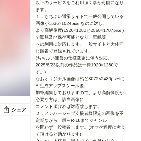
以下のサービスをご利用頂く事が可能になり
ます。
１．ちちぷい通常サイトで一般公開している
画像が1536×1024pixelなのに対し、
より高解像度(1920×1280と2560×1707pixel)
で閲覧及び保存可能となり、壁紙等
への利用に対応します。一般サイトと大体同
じ順番で登録されています。
(ちちぷい運営の仕様変更に伴う対応、
2025/8/23以前の作品は一律1920×1280で
す。)
なおオリジナル画像は殆ど3072×2480pixelに
AI生成アップスケール後、
加筆編集しておりますので、より高解像度が
必要な方は、該当画像に
コメント頂ければ対応致します。
シェア
２．メンバーシップ支援者様限定の画像を不
定期ながら一般～R-18までジャンル
を問わず、投稿致します。(オマケ程度に考え
て頂けると助かります)