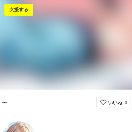
支援する
し～
いいね
0