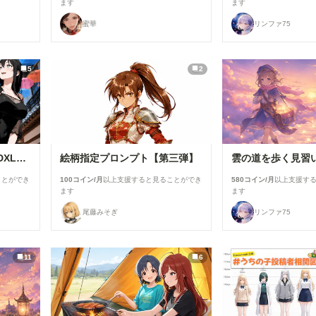
ます
ます
蜜華
リンファ75
5
2
ChatGPTで背景合成→SDXLで仕上げる。私がよく使っている制作フロー
絵柄指定プロンプト【第三弾】
雲の道を歩く見習
ことができ
100コイン/月
以上支援すると見ることができ
580コイン/月
以上支援す
ます
ます
尾藤みそぎ
リンファ75
11
6