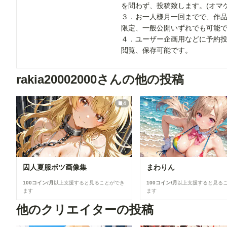
を問わず、投稿致します。(オマ
３．お一人様月一回までで、作
限定、一般公開いずれでも可能
４．ユーザー企画用などに予約
閲覧、保存可能です。
rakia20002000さんの他の投稿
4
囚人夏服ボツ画像集
まわりん
100コイン/月
以上支援すると見ることができ
100コイン/月
以上支援すると見る
ます
ます
他のクリエイターの投稿