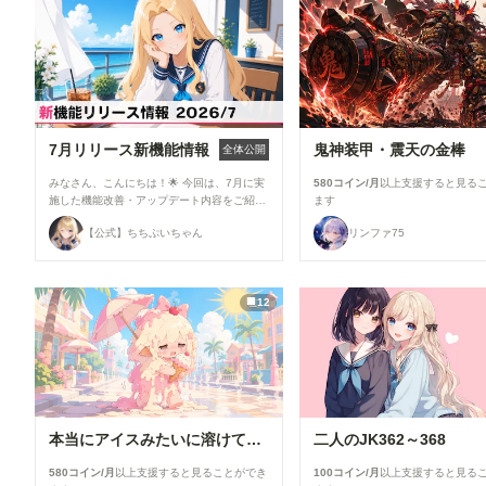
7月リリース新機能情報
鬼神装甲・震天の金棒
全体公開
みなさん、こんにちは！🌟 今回は、7月に実
580コイン/月
以上支援すると見る
施した機能改善・アップデート内容をご紹介
ます
します！ 今月は新機能の追加よりも、みな
【公式】ちちぷいちゃん
リンファ75
さんにより快適にご利用いただけるよう、使
い勝手や見やすさを中心とした改善を行いま
した✨ ▼生成機能関連 ①生成画面のモデル
選択UIを改善 生成時のモデル選択画面を見
12
直し、よりモデルを選びやすいUIに改善しま
した。 利用したいモデルを探しやすくな
り、これまで以上にスムーズに生成を始めら
れます！ ②「解像度を上げる」の表示を最
適化 「解像度を上げる」設定を、対応して
いるモデルを選択した場合のみ表示するよう
に変更しました。 必要な設定だけが表示さ
れるため、画面がよりシンプルで分かりやす
本当にアイスみたいに溶けている女の子
二人のJK362～368
くなっています。 ▼投稿機能関連 ●マンガテ
イスト選択時の案内を追加 作品投稿時に
580コイン/月
以上支援すると見ることができ
100コイン/月
以上支援すると見る
「マンガ」テイストを選択した際、投稿に関