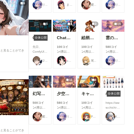
支援すると
支援すると
支援すると
支援すると
適にご利用
6
リンファ75
まーるの別荘
蜜華
リンファ75
見ることが
見ることが
見ることが
見ることが
いただける
できます
できます
できます
できます
よう、使い
勝手や見や
すさを中心
5
5
2
15
とした改善
を行いまし
た✨ ▼生
ComfyUIでOpen Pose Editorを使う
ChatGPTで背景合成→SDXLで仕上げる。私がよく使っている制作フロー
絵柄指定プロンプト【第三弾】
雲の道を歩く見習い配達員
全体公開
成機能関連
①生成画面
先日、
100コイ
100コイ
580コイ
のモデル選
ると見ることができ
ComfyUIに
ン/月
以上
ン/月
以上
ン/月
以上
択UIを改善
Open
支援すると
支援すると
支援すると
生成時のモ
２２（にゃんにゃん）
ukkripp
尾藤みそぎ
リンファ75
Pose
見ることが
見ることが
見ることが
デル選択画
Editorを導
できます
できます
できます
面を見直
入しようと
し、よりモ
巧く行かな
デルを選び
14
11
6
いと聞き、
12
やすいUIに
いろいろ試
改善しまし
した結果、
た。 利用
幻写麗華 壱
夕空の星便配達少女
キャンプ
#うちの子投稿者相関図 2026/5/14 0:00~2026/5/17 23:59
全体公開
下記のカス
したいモデ
タムノード
ルを探しや
500コイ
580コイ
100コイ
https://ww
が使えまし
すくなり、
ン/月
以上
ン/月
以上
ン/月
以上
w.chichi-
たので、報
これまで以
支援すると
支援すると
支援すると
pui.com/ev
告です。
蜜華
リンファ75
P.S.T.A.
Kamenashi(多忙)
上にスムー
見ることが
見ることが
見ることが
ents/user-
今回使った
ズに生成を
できます
できます
できます
events/07
カスタムノ
始められま
a9a3b6-
ード（画像
ると見ることができ
す！
2949-
１と画像５