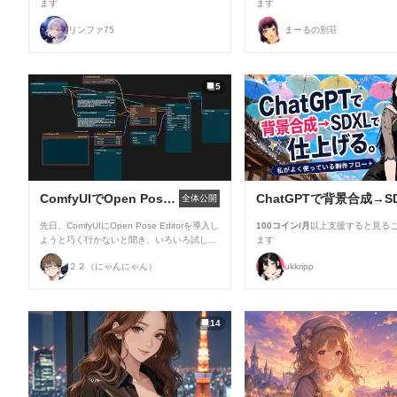
ます
ます
する注意事項を表示するようになりました。
セリフなどの文字が崩れて読めない作品につ
リンファ75
まーるの別荘
いては、「イラスト」カテゴリでの投稿をご
検討いただくようお願いしています。 より
多くの方に読みやすいマンガ作品を楽しんで
いただけるよう、ご協力をお願いいたしま
5
す。 ▼閲覧機能関連 ①呪文ありランキング
を80位まで表示 「呪文ありランキング」の
表示件数を80位まで拡大しました。 投稿作
品が増えてきたことを受け、より多くの作品
がランキングに掲載され、多くの方の目に触
れる機会が増えています✨ ②マンガ作品ペー
ジにおすすめユーザーを表示 マンガ作品ペ
ージに、おすすめユーザーを表示するように
ComfyUIでOpen Pose Editorを使う
全体公開
なりました。 お気に入りのクリエイターを
見つけたり、新しいマンガ作品との出会いに
先日、ComfyUIにOpen Pose Editorを導入し
100コイン/月
以上支援すると見る
ぜひご活用ください📖 ▼メンバーシップ関
ようと巧く行かないと聞き、いろいろ試した
ます
連 ●タグページにテイスト切り替えを追加 メ
結果、下記のカスタムノードが使えましたの
ンバーシップのタグページで、「イラスト」
２２（にゃんにゃん）
ukkripp
で、報告です。 今回使ったカスタムノード
「フォト」「マンガ」の切り替えができるよ
（画像１と画像５の茶色のノード） ・
うになりました。 見たい作品だけを絞り込
ComfyUI-openpose-editor URL：
めるようになり、目的の作品を探しやすくな
https://github.com/huchenlei/ComfyUI-
っています。 ▼その他の改善 ・コメント内
14
openpose-editor Load Openpose JSON
の外部URLを開く際に、確認画面を表示する
・comfyui_controlnet_aux URL：
ようになりました。 誤って外部サイトへ
https://github.com/Fannovel16/comfyui_con
移動してしまうことを防ぎ、より安心してご
trolnet_aux Render Pose JSON (Human)
利用いただけます。 上記以外にも、細かな
OpenPose Pose ※「Load ControlNet
改善や不具合修正を実施しています。 今後
Model」「Apply ControlNet」はConfyUI標