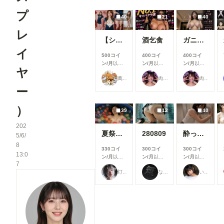
プ
40
21
40
レ
【シリーズまとめ】女の子の制服図鑑 チャイナドレス＆サキュバス編
酒乞食
ガニ股女
イ
500コイ
400コイ
400コイ
ン/月
以上
ン/月
以上
ン/月
以上
ヤ
支援すると
支援すると
支援すると
萬國彩
肉便器製造機
肉便器製造機
見ることが
見ることが
見ることが
できます
できます
できます
ー
）
39
12
40
202
夏祭り②ヨーヨー釣り
280809
酔った美女とトイレで2
5/6/
8
330コイ
300コイ
300コイ
13:0
ン/月
以上
ン/月
以上
ン/月
以上
7
支援すると
支援すると
支援すると
灯油
なにもない
いけ
見ることが
見ることが
見ることが
できます
できます
できます