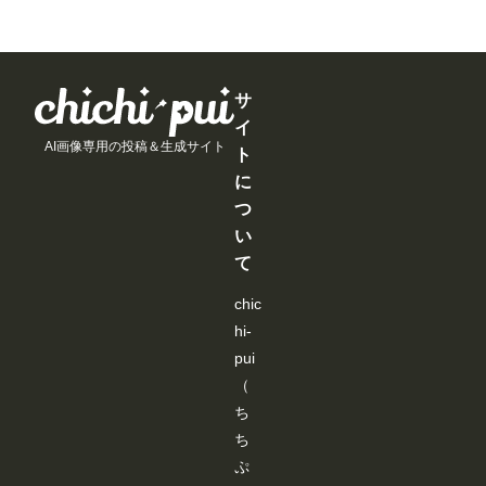
こ
こ
こ
こ
月
月
月
月
と
と
と
と
以
以
以
以
が
が
が
が
上
上
上
上
で
で
で
で
支
支
支
支
き
き
き
き
援
援
援
援
ま
ま
ま
ま
す
す
す
す
サ
す
す
す
す
る
る
る
る
イ
と
と
と
と
AI画像専用の投稿＆生成サイト
見
見
見
見
ト
る
る
る
る
に
こ
こ
こ
こ
と
と
と
と
つ
が
が
が
が
い
で
で
で
で
き
き
き
き
て
ま
ま
ま
ま
す
す
す
す
chic
hi-
pui
（
ち
ち
ぷ