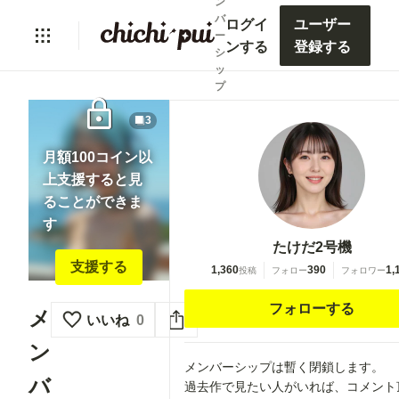
ン
バ
ログイ
ユーザー
ー
ンする
登録する
シ
ッ
プ
lock
3
月額100コイン以
上支援すると見
ることができま
す
たけだ2号機
支援する
1,360
390
1,
投稿
フォロー
フォロワー
フォローする
メ
いいね
0
ン
メンバーシップは暫く閉鎖します。
バ
過去作で見たい人がいれば、コメント