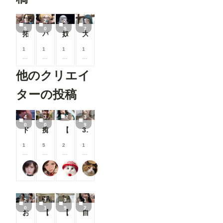
1
2
2
1
5
0
5
7
拓海さんのタマキンタプタプフェラ
パンツ食わされプレイ、福田のり子
奴隷プレイ、白石紬
大沼くるみの母乳カフェラテチャレンジ
1
1
1
1
0
0
0
0
0
0
0
0
他のクリエイ
コ
コ
コ
コ
イ
イ
イ
イ
ン
ン
ン
ン
ターの投稿
/
/
/
/
月
月
月
月
以
以
以
以
4
3
7
3
上
上
上
上
0
0
9
ド(40枚) アイドルとワキ 4
痴縛羞戯
【7枚】合宿中にマネージャーにお願いしまくってヤらせてもらった話 ～事後編～
39枚 マイクロビキニで開脚する女の子 全生成分
支
支
支
支
援
援
援
援
す
す
す
す
1
5
2
1
る
る
る
る
0
0
0
0
と
と
と
と
0
0
0
0
AI Infinity
蜜華
シロまる
おーしろ
見
見
見
見
コ
コ
コ
コ
る
る
る
る
イ
イ
イ
イ
こ
こ
こ
こ
ン
ン
ン
ン
と
と
と
と
/
/
/
/
2
3
3
1
が
が
が
が
月
月
月
月
0
1
9
2
で
で
で
で
以
以
以
以
おっぱいチェック６
【シリーズまとめ】母娘は逆らえない④＆その後編
【シリーズまとめ】母娘は逆らえない①②③
自撮りギャル
き
き
き
き
上
上
上
上