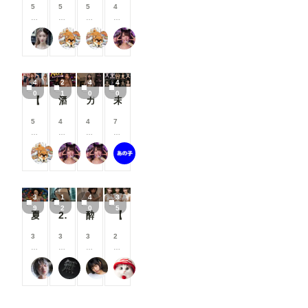
ま
ま
ま
ま
支
支
支
支
5
5
5
4
す
す
す
す
援
援
援
援
0
0
0
0
す
す
す
す
0
0
0
0
る
る
る
る
弥太郎
萬國彩
萬國彩
肉便器製造機
コ
コ
コ
コ
と
と
と
と
イ
イ
イ
イ
見
見
見
見
ン
ン
ン
ン
る
る
る
る
/
/
/
/
こ
こ
こ
こ
4
2
4
4
月
月
月
月
と
と
と
と
0
1
0
0
以
以
以
以
【シリーズまとめ】女の子の制服図鑑 チャイナドレス＆サキュバス編
酒乞食
ガニ股女
未公開カット集 39枚
が
が
が
が
上
上
上
上
で
で
で
で
支
支
支
支
5
4
4
7
き
き
き
き
援
援
援
援
0
0
0
5
ま
ま
ま
ま
す
す
す
す
0
0
0
0
す
す
す
す
る
る
る
る
萬國彩
肉便器製造機
肉便器製造機
あの子のガニ股が見たい
コ
コ
コ
コ
と
と
と
と
イ
イ
イ
イ
見
見
見
見
ン
ン
ン
ン
る
る
る
る
/
/
/
/
こ
こ
こ
こ
3
1
4
3
月
月
月
月
と
と
と
と
9
2
0
5
以
以
以
以
夏祭り②ヨーヨー釣り
280809
酔った美女とトイレで2
【35枚】とりあえず集合 屋外×三人組
が
が
が
が
上
上
上
上
で
で
で
で
支
支
支
支
3
3
3
2
き
き
き
き
援
援
援
援
3
0
0
0
ま
ま
ま
ま
す
す
す
す
0
0
0
0
す
す
す
す
る
る
る
る
灯油
なにもない
いけ
シロまる
コ
コ
コ
コ
と
と
と
と
イ
イ
イ
イ
見
見
見
見
ン
ン
ン
ン
る
る
る
る
/
/
/
/