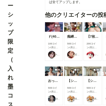
ば全てアップします。
ー
シ
他のクリエイターの投
ッ
40
30
7
プ
ド(40枚) アイドルとワキ 4
痴縛羞戯
【7枚】合宿中にマネージャーにお願いしまくってヤらせてもらった話 ～事後編～
限
100コイ
500コイ
200コイ
ン/月
以上
ン/月
以上
ン/月
以上
定
支援すると
支援すると
支援すると
AI Infinity
蜜華
シロまる
見ることが
見ることが
見ることが
（
できます
できます
できます
入
20
31
39
れ
おっぱいチェック６
【シリーズまとめ】母娘は逆らえない④＆その後編
【シリーズまとめ】母娘は逆らえない①②③
墨
500コイ
500コイ
500コイ
ン/月
以上
ン/月
以上
ン/月
以上
コ
支援すると
支援すると
支援すると
弥太郎
萬國彩
萬國彩
見ることが
見ることが
見ることが
ス
できます
できます
できます