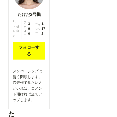
たけだ2号機
1,
フ
3
1,
フォ
3
投
ォ
9
17
ロワ
6
稿
ロ
ー
0
2
ー
0
フォローす
る
メンバーシップは
暫く閉鎖します。
過去作で見たい人
がいれば、コメン
ト頂ければ全てア
ップします。
た