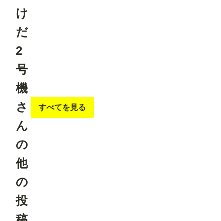
け
だ
2
号
機
さ
すべてを見る
ん
の
他
の
投
稿