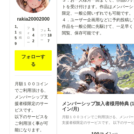
３．お一人様月一回までで、作品のリ
トを受け付けます。作品はメンバーシ
限定、一般公開いずれでも可能です
rakia20002000
４．ユーザー企画用などに予約投稿し
作品を一般公開に先駆けて、一足早く
1,
フ
5
1,
フォ
1
閲覧、保存可能です。
投
ォ
4
18
ロワ
5
稿
ロ
ー
2
7
ー
9
フォローす
る
月額１００コイン
でご利用頂ける、
メンバーシップ支
メンバーシップ加入者様用特典 (1
援者様限定のサー
イン/月)
ビスです。
以下のサービスを
月額１００コインでご利用頂ける、メンバー
支援者様限定のサービスです。 以下のサー
ご利用頂く事が可
利用頂く事が可能になります。 １．ちちぷいサイト
能になります。