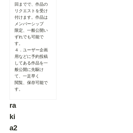
回までで、作品の
とした改善
を行いまし
リクエストを受け
た✨ ▼生
付けます。作品は
成機能関連
①生成画面
メンバーシップ
のモデル選
限定、一般公開い
択UIを改善
ずれでも可能で
生成時のモ
デル選択画
す。
面を見直
４．ユーザー企画
し、よりモ
用などに予約投稿
デルを選び
やすいUIに
してある作品を一
改善しまし
般公開に先駆け
た。 利用
したいモデ
て、一足早く
ルを探しや
閲覧、保存可能で
すくなり、
す。
これまで以
上にスムー
ズに生成を
ra
始められま
す！
②「解像度
ki
を上げる」
の表示を最
a2
適化 「解
像度を上げ