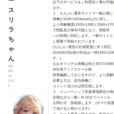
ー
以下のサービスをご利用頂く事が可能
ます。
ス
１．ちちぷい通常サイトで一般公開し
リ
画像が1536×1024pixelなのに対し、
より高解像度(1920×1280と2560×1707p
ラ
で閲覧及び保存可能となり、壁紙等
への利用に対応します。一般サイトと
ち
じ順番で登録されています。
(ちちぷい運営の仕様変更に伴う対応
ゃ
2025/8/23以前の作品は一律1920×12
ん
す。)
なおオリジナル画像は殆ど3072×2480p
202
AI生成アップスケール後、
6/5/
加筆編集しておりますので、より高解
10
必要な方は、該当画像に
13:3
0
コメント頂ければ対応致します。
２．メンバーシップ支援者様限定の画
定期ながら一般～R-18までジャンル
を問わず、投稿致します。(オマケ程
て頂けると助かります)