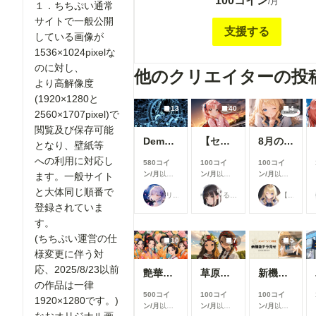
100コイン
で公開されている全画像(最大横1200pixel)
/月
１．ちちぷい通常
像度(横1920pixel)で 閲覧及び保存可能と
サイトで一般公開
への利用等に対応します。2025年2/12以降
支援する
している画像が
い 通常サイト公開と同時に投稿していきま
1536×1024pixelな
れ以前の作品の高解像度版をご希望の方は、
作品にコメントの形でリクエストをお願い致
のに対し、
他のクリエイターの投
す。オリジナル画像は大体 3072×2480pixe
より高解像度
集しておりますので、1920pixelより高解
(1920×1280と
な方は、 その旨お書き添え下さい。過去の
13
40
4
2560×1707pixel)で
が千枚を超える為、あまり多数の作品を一挙
閲覧及び保存可能
されると対応が難しい場合もありますので、
Demon girl clad in lightning
【センチ～if】沢渡ほのか：小学生時代②～交換日記～
8月の投稿企画をひと足先に公開！
となり、壁紙等
頂ければ助かります、 十数枚程度は大丈夫
への利用に対応し
２．メンバーシップ支援者様限定の画像を不
580コイ
100コイ
100コイ
がら一般～R-18までジャンルを 問わず、投
ン/月
以上
ン/月
以上
ン/月
以上
ます。一般サイト
支援すると
支援すると
支援すると
す。(オマケ程度に考えて頂けると助かります) ３
と大体同じ順番で
リンファ75
るんぽす
【公式】ちちぷいちゃん
見ることが
見ることが
見ることが
お一人様月一回までで、作品のリクエストを
登録されていま
できます
できます
できます
けます。作品はメンバーシップ 限定で投稿
す。
す。 ４．ユーザー企画用に予約投稿してある作品を
(ちちぷい運営の仕
一般公開に先駆けて、 一足早く閲覧、保存
10
7
5
様変更に伴う対
す。
応、2025/8/23以前
艶華媛綺 肆
草原少女155～161
新機能チラ見せ！#10
の作品は一律
500コイ
100コイ
100コイ
1920×1280です。)
ン/月
以上
ン/月
以上
ン/月
以上