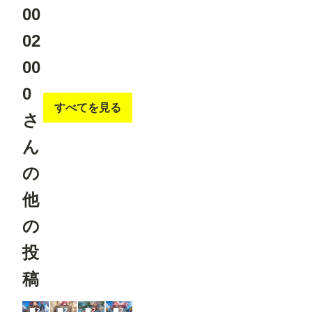
る」設定
00
を、対応し
ているモデ
02
ルを選択し
た場合のみ
00
表示するよ
うに変更し
ました。
0
必要な設定
すべてを見る
だけが表示
さ
されるた
め、画面が
ん
よりシンプ
ルで分かり
やすくなっ
の
ています。
▼投稿機能
他
関連 ●マン
ガテイスト
選択時の案
の
内を追加
作品投稿時
投
に「マン
ガ」テイス
稿
トを選択し
た際、投稿
に関する注
意事項を表
2
2
2
2