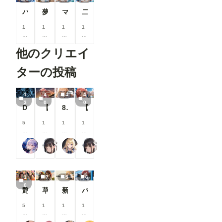
示するよう
パイレーツガール7
夢野赤毛ちゃん
マウンテン・ウォータースライダー
二挺拳銃ビーチガール
になりまし
た。 セリ
1
1
1
1
フなどの文
0
0
0
0
字が崩れて
0
0
0
0
読めない作
他のクリエイ
コ
コ
コ
コ
品について
イ
イ
イ
イ
は、「イラ
ン
ン
ン
ン
ターの投稿
スト」カテ
/
/
/
/
ゴリでの投
月
月
月
月
稿をご検討
以
以
以
以
いただくよ
1
4
4
4
上
上
上
上
うお願いし
3
0
0
Demon girl clad in lightning
【センチ～if】沢渡ほのか：小学生時代②～交換日記～
8月の投稿企画をひと足先に公開！
【センチ～if】沢渡ほのか：小〇生時代①
支
支
支
支
ています。
援
援
援
援
より多くの
す
す
す
す
5
1
1
1
方に読みや
る
る
る
る
8
0
0
0
すいマンガ
と
と
と
と
0
0
0
0
作品を楽し
リンファ75
るんぽす
【公式】ちちぷいちゃん
るんぽす
見
見
見
見
コ
コ
コ
コ
んでいただ
る
る
る
る
イ
イ
イ
イ
けるよう、
こ
こ
こ
こ
ン
ン
ン
ン
ご協力をお
と
と
と
と
/
/
/
/
願いいたし
1
7
5
6
が
が
が
が
月
月
月
月
ます。 ▼
0
で
で
で
で
以
以
以
以
閲覧機能関
艶華媛綺 肆
草原少女155～161
新機能チラ見せ！#10
バスガイド
き
き
き
き
上
上
上
上
連 ①呪文
ま
ま
ま
ま
支
支
支
支
ありランキ
5
1
1
1
す
す
す
す
援
援
援
援
ングを80
0
0
0
0
す
す
す
す
位まで表示
0
0
0
0