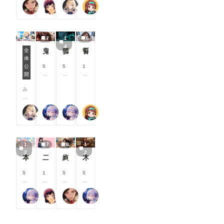
る
る
る
る
蜜華
まーるの別荘
【公式】ちちぷいちゃん
P.S.T.A.
「呪文あり
コ
コ
コ
コ
と
と
と
と
ランキン
イ
イ
イ
イ
見
見
見
見
グ」の表示
ン
ン
ン
ン
る
る
る
る
件数を80
/
/
/
/
こ
こ
こ
こ
7
1
6
位まで拡大
月
月
月
月
と
と
と
と
4
しました。
以
以
以
以
鬼神装甲・震天の金棒
狐面の忍者ガール
誓いのキス
全
が
が
が
が
投稿作品が
上
上
上
上
体
で
で
で
で
7月リリース新機能情報
増えてきた
支
支
支
支
公
5
5
1
き
き
き
き
ことを受
援
援
援
援
開
8
8
0
ま
ま
ま
ま
け、より多
す
す
す
す
0
0
0
す
す
す
す
くの作品が
る
る
る
る
み
コ
コ
コ
ランキング
と
と
と
と
な
イ
イ
イ
に掲載さ
見
見
見
見
さ
ン
ン
ン
れ、多くの
る
る
る
る
【公式】ちちぷいちゃん
リンファ75
リンファ75
P.S.T.A.
ん
/
/
/
方の目に触
こ
こ
こ
こ
、
月
月
月
れる機会が
と
と
と
と
こ
以
以
以
増えていま
が
が
が
が
ん
上
上
上
す✨ ②マ
で
で
で
で
1
7
8
1
に
支
支
支
ンガ作品ペ
き
き
き
き
2
2
ち
援
援
援
本当にアイスみたいに溶けている女の子
二人のJK362～368
絢華幻姫 壱
木の枝の伝説剣
ージにおす
ま
ま
ま
ま
は
す
す
す
すめユーザ
す
す
す
す
！
る
る
る
5
1
5
5
ーを表示
🌟
と
と
と
8
0
0
8
マンガ作品
今
見
見
見
0
0
0
0
ページに、
回
る
る
る
リンファ75
まーるの別荘
蜜華
リンファ75
コ
コ
コ
コ
おすすめユ
は
こ
こ
こ
イ
イ
イ
イ
ーザーを表
、
と
と
と
ン
ン
ン
ン
示するよう
7
が
が
が
/
/
/
/
になりまし