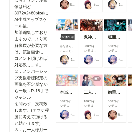
なおオリジナル画
支援すると
支援すると
支援すると
蜜華
まーるの別荘
【公式】ちちぷいちゃん
見ることが
見ることが
見ることが
像は殆ど
できます
できます
できます
3072×2480pixelに
AI生成アップスケ
7
14
ール後、
加筆編集しており
7月リリース新機能情報
鬼神装甲・震天の金棒
狐面の忍者ガール
全体公開
ますので、より高
解像度が必要な方
みなさん、
580コイ
580コイ
こんにち
ン/月
以上
ン/月
以上
は、該当画像に
は！🌟 今
支援すると
支援すると
コメント頂ければ
【公式】ちちぷいちゃん
リンファ75
リンファ75
回は、7月
見ることが
見ることが
対応致します。
に実施した
できます
できます
機能改善・
２．メンバーシッ
アップデー
プ支援者様限定の
12
7
8
ト内容をご
画像を不定期なが
紹介しま
す！ 今月
ら一般～R-18まで
本当にアイスみたいに溶けている女の子
二人のJK362～368
絢華幻姫 壱
は新機能の
ジャンル
追加より
580コイ
100コイ
500コイ
も、みなさ
を問わず、投稿致
ン/月
以上
ン/月
以上
ン/月
以上
んにより快
します。(オマケ程
支援すると
支援すると
支援すると
適にご利用
リンファ75
まーるの別荘
蜜華
見ることが
見ることが
見ることが
度に考えて頂ける
いただける
できます
できます
できます
よう、使い
と助かります)
勝手や見や
３．お一人様月一
すさを中心