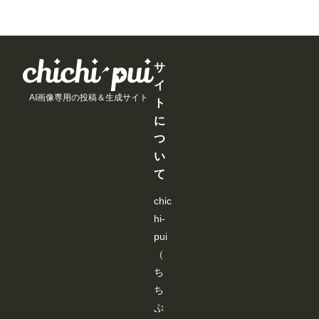
月
で
で
で
月
月
月
月
た。 お気
に
き
き
き
以
以
以
以
に入りのク
実
ま
ま
ま
上
上
上
上
リエイター
施
す
す
す
支
支
支
支
を見つけた
し
援
援
援
援
り、新しい
た
す
す
す
す
サ
マンガ作品
機
る
る
る
る
との出会い
能
イ
と
と
と
と
にぜひご活
改
AI画像専用の投稿＆生成サイト
見
見
見
見
用ください
ト
善
る
る
る
る
📖 ▼メン
・
に
こ
こ
こ
こ
バーシップ
ア
と
と
と
と
関連 ●タグ
つ
ッ
が
が
が
が
ページにテ
プ
い
で
で
で
で
イスト切り
デ
き
き
き
き
替えを追加
て
ー
ま
ま
ま
ま
メンバーシ
ト
す
す
す
す
ップのタグ
内
chic
ページで、
容
「イラス
hi-
を
ト」「フォ
ご
pui
ト」「マン
紹
ガ」の切り
（
介
替えができ
し
ち
るようにな
ま
りました。
す
ち
見たい作品
！
だけを絞り
ぷ
今
込めるよう