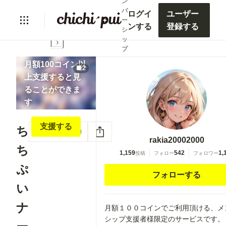
ン
バ
ログイ
ユーザー
ー
ンする
登録する
シ
lock
ッ
プ
月額100コイン以
2
上支援すると見
ることができま
す
支援する
ち
いいね
0
rakia20002000
ち
1,159
542
1,
投稿
フォロー
フォロワー
ぷ
フォローする
い
ナ
月額１００コインでご利用頂ける、メ
シップ支援者様限定のサービスです。