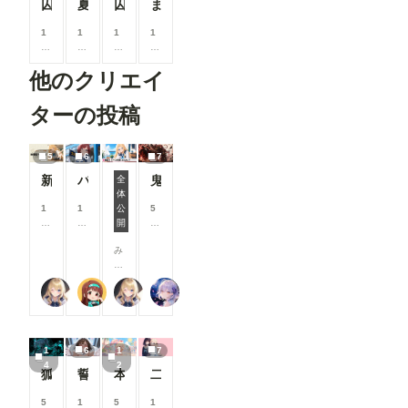
囚人夏服
夏の水遊び
囚人夏服ボツ画像集
まわりん
閲覧機能関
Openpose
連 ①呪文
Editer」ク
1
1
1
1
ありランキ
リックしま
0
0
0
0
ングを80
す。 ※画
0
0
0
0
位まで表示
像では抜け
他のクリエイ
コ
コ
コ
コ
「呪文あり
ています
イ
イ
イ
イ
ランキン
が、先に
ン
ン
ン
ン
ターの投稿
グ」の表示
「json
/
/
/
/
件数を80
str」欄
月
月
月
月
位まで拡大
に、Pose
以
以
以
以
しました。
5
6
7
Keypoint
上
上
上
上
投稿作品が
のJSON形
新機能チラ見せ！#10
バスガイド
鬼神装甲・震天の金棒
支
支
支
支
全
増えてきた
式のデータ
援
援
援
援
体
ことを受
7月リリース新機能情報
ーを書き込
す
す
す
す
1
1
公
5
け、より多
む必要があ
る
る
る
る
0
0
開
8
くの作品が
ります（重
と
と
と
と
0
0
0
ランキング
要 JSON
み
見
見
見
見
コ
コ
コ
に掲載さ
形式のデー
な
る
る
る
る
イ
イ
イ
れ、多くの
ターの作成
さ
こ
こ
こ
こ
ン
ン
ン
方の目に触
方法は「お
【公式】ちちぷいちゃん
P.S.T.A.
【公式】ちちぷいちゃん
リンファ75
ん
と
と
と
と
/
/
/
れる機会が
まけ」
、
が
が
が
が
月
月
月
増えていま
で）。
こ
で
で
で
で
以
以
以
す✨ ②マ
初めて使う
ん
き
き
き
き
上
上
上
ンガ作品ペ
時は注意し
1
6
1
7
に
ま
ま
ま
ま
支
支
支
ージにおす
て下さい。
4
2
ち
す
す
す
す
援
援
援
すめユーザ
狐面の忍者ガール
誓いのキス
本当にアイスみたいに溶けている女の子
二人のJK362～368
一度書き
は
す
す
す
ーを表示
込んで、ワ
！
る
る
る
マンガ作品
5
1
5
1
ークフロー