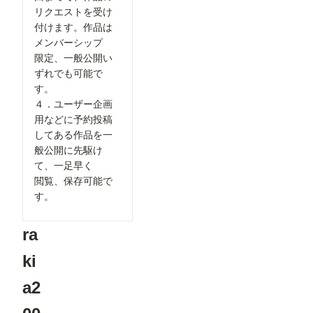
②「解像度
の茶色のノ
リクエストを受け
を上げる」
ード） ・
付けます。作品は
の表示を最
ComfyUI-
適化 「解
メンバーシップ
openpose-
像度を上げ
editor
限定、一般公開い
る」設定
URL：
を、対応し
ずれでも可能で
https://gith
ているモデ
ub.com/hu
す。
ルを選択し
chenlei/Co
４．ユーザー企画
た場合のみ
mfyUI-
表示するよ
用などに予約投稿
openpose-
うに変更し
editor
してある作品を一
ました。
Load
般公開に先駆け
必要な設定
Openpose
だけが表示
て、一足早く
JSON ・
されるた
comfyui_c
閲覧、保存可能で
め、画面が
ontrolnet_
よりシンプ
す。
aux URL：
ルで分かり
https://gith
やすくなっ
ub.com/Fa
ています。
ra
nnovel16/
▼投稿機能
comfyui_c
関連 ●マン
ontrolnet_
ki
ガテイスト
aux
選択時の案
Render
a2
内を追加
Pose
作品投稿時
JSON
に「マン
(Human)