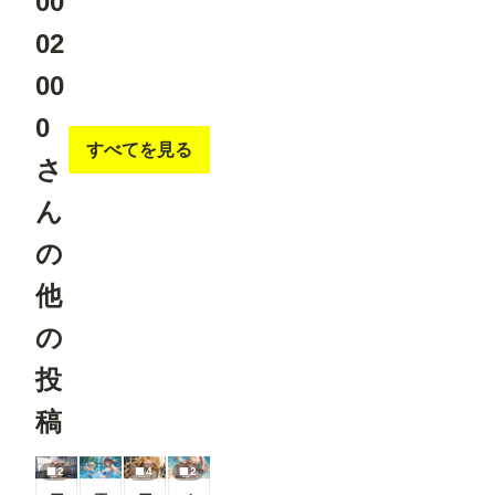
00
ガ」テイス
トを選択し
OpenPose
02
た際、投稿
Pose
に関する注
※「Load
00
意事項を表
ControlNet
示するよう
Model」
になりまし
0
「Apply
た。 セリ
ControlNet
すべてを見る
フなどの文
」は
さ
字が崩れて
ConfyUI標
読めない作
準のノード
品について
ん
です。 -----
は、「イラ
----------------
スト」カテ
----------------
の
ゴリでの投
----------------
稿をご検討
----------------
他
いただくよ
----------------
うお願いし
----------- 画
ています。
の
像２の様
より多くの
に、
方に読みや
「Load
投
すいマンガ
Openpose
作品を楽し
JSON」を
稿
んでいただ
右クリック
けるよう、
して表示さ
ご協力をお
れるメニュ
願いいたし
2
4
2
ーから、
ます。 ▼
「Open in