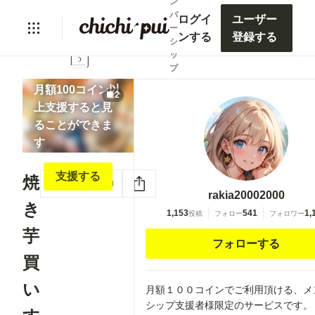
ン
バ
ログイ
ユーザー
ー
ンする
登録する
シ
lock
ッ
プ
月額100コイン以
2
上支援すると見
ることができま
す
支援する
焼
いいね
0
rakia20002000
き
1,153
541
1,
投稿
フォロー
フォロワー
芋
フォローする
買
い
月額１００コインでご利用頂ける、メ
シップ支援者様限定のサービスです。