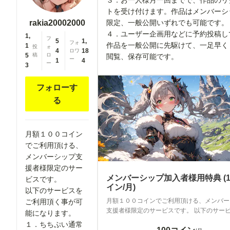
３．お一人様月一回までで、作品のリ
トを受け付けます。作品はメンバーシ
限定、一般公開いずれでも可能です
rakia20002000
４．ユーザー企画用などに予約投稿し
1,
フ
5
1,
フォ
作品を一般公開に先駆けて、一足早く
1
投
ォ
4
18
ロワ
5
稿
ロ
閲覧、保存可能です。
ー
1
4
ー
3
フォローす
る
月額１００コイン
でご利用頂ける、
メンバーシップ支
援者様限定のサー
メンバーシップ加入者様用特典 (1
ビスです。
イン/月)
以下のサービスを
月額１００コインでご利用頂ける、メンバー
ご利用頂く事が可
支援者様限定のサービスです。 以下のサー
能になります。
利用頂く事が可能になります。 １．ちちぷいサイト
１．ちちぷい通常