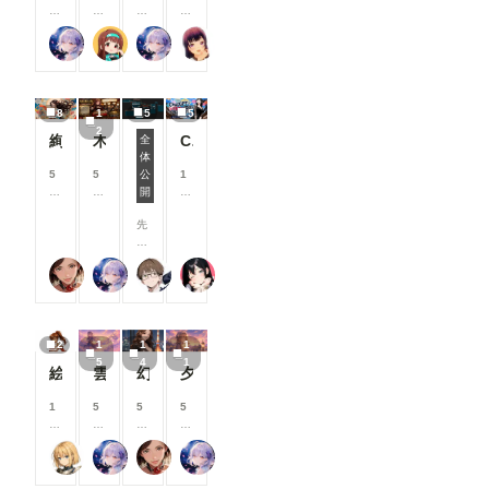
🌟
と
と
と
ページに、
8
0
8
0
を保存して
今
見
見
見
おすすめユ
0
0
0
0
おけば、次
回
る
る
る
ーザーを表
リンファ75
P.S.T.A.
リンファ75
まーるの別荘
コ
コ
コ
コ
回から問題
は
こ
こ
こ
示するよう
イ
イ
イ
イ
なく使えま
、
と
と
と
になりまし
ン
ン
ン
ン
す。 な
7
が
が
が
た。 お気
/
/
/
/
お、
月
で
で
で
に入りのク
8
1
5
5
月
月
月
月
ComfyUIの
に
き
き
き
リエイター
2
以
以
以
以
サーバーを
絢華幻姫 壱
木の枝の伝説剣
ChatGPTで背景合成→SDXLで仕上げる。私がよく使っている制作フロー
全
実
ま
ま
ま
を見つけた
上
上
上
上
再起動する
体
施
す
す
す
ComfyUIでOpen Pose Editorを使う
り、新しい
支
支
支
支
までは、情
5
5
公
1
し
マンガ作品
援
援
援
援
報が保持さ
0
8
開
0
た
との出会い
す
す
す
す
れる様です
0
0
0
機
にぜひご活
る
る
る
る
ので、その
先
コ
コ
コ
能
用ください
と
と
と
と
間は空欄で
日
イ
イ
イ
改
📖 ▼メン
見
見
見
見
も使えま
、
ン
ン
ン
善
バーシップ
る
る
る
る
蜜華
リンファ75
２２（にゃんにゃん）
ukkripp
す。 ---------
C
/
/
/
・
関連 ●タグ
こ
こ
こ
こ
----------------
o
月
月
月
ア
ページにテ
と
と
と
と
----------------
mf
以
以
以
ッ
イスト切り
が
が
が
が
----------------
y
上
上
上
プ
替えを追加
で
で
で
で
2
1
1
1
----------------
UI
支
支
支
デ
メンバーシ
き
き
き
き
5
4
1
----------------
に
援
援
援
ー
絵柄指定プロンプト【第三弾】
雲の道を歩く見習い配達員
幻写麗華 壱
夕空の星便配達少女
ップのタグ
ま
ま
ま
ま
------- 画像
O
す
す
す
ト
ページで、
す
す
す
す
３：「SD-
p
る
る
る
内
1
5
5
5
「イラス
WEBUI-
e
と
と
と
容
0
8
0
8
ト」「フォ
OPENPO
n
見
見
見
を
0
0
0
0
ト」「マン
SE-
P
る
る
る
ご
尾藤みそぎ
リンファ75
蜜華
リンファ75
コ
コ
コ
コ
ガ」の切り
EDITER 」
os
こ
こ
こ
紹
イ
イ
イ
イ
替えができ
が起動しま
e
と
と
と