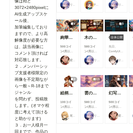
像は殆ど
支援すると
支援すると
支援すると
適にご利用
リンファ75
P.S.T.A.
リンファ75
見ることが
見ることが
見ることが
いただける
3072×2480pixelに
できます
できます
できます
よう、使い
AI生成アップスケ
勝手や見や
ール後、
すさを中心
8
12
5
とした改善
加筆編集しており
を行いまし
ますので、より高
た✨ ▼生
絢華幻姫 壱
木の枝の伝説剣
ComfyUIでOpen Pose Editorを使う
全体公開
解像度が必要な方
成機能関連
①生成画面
は、該当画像に
500コイ
580コイ
先日、
のモデル選
ン/月
以上
ン/月
以上
ComfyUIに
コメント頂ければ
択UIを改善
支援すると
支援すると
Open
生成時のモ
対応致します。
蜜華
リンファ75
２２（にゃんにゃん）
見ることが
見ることが
Pose
デル選択画
できます
できます
Editorを導
２．メンバーシッ
面を見直
入しようと
プ支援者様限定の
し、よりモ
巧く行かな
デルを選び
画像を不定期なが
2
15
14
いと聞き、
やすいUIに
いろいろ試
ら一般～R-18まで
改善しまし
した結果、
ジャンル
た。 利用
絵柄指定プロンプト【第三弾】
雲の道を歩く見習い配達員
幻写麗華 壱
下記のカス
したいモデ
を問わず、投稿致
タムノード
ルを探しや
100コイ
580コイ
500コイ
が使えまし
します。(オマケ程
すくなり、
ン/月
以上
ン/月
以上
ン/月
以上
たので、報
これまで以
度に考えて頂ける
支援すると
支援すると
支援すると
告です。
尾藤みそぎ
リンファ75
蜜華
上にスムー
見ることが
見ることが
見ることが
今回使った
と助かります)
ズに生成を
できます
できます
できます
カスタムノ
３．お一人様月一
始められま
ード（画像
す！
回までで、作品の
１と画像５