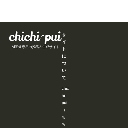
介
ン
ン
ン
ン
るようにな
す。 JSON
E
が
が
が
し
/
/
/
/
りました。
データーを
dit
で
で
で
ま
月
月
月
月
見たい作品
基に棒人間
or
き
き
き
す
以
以
以
以
だけを絞り
が表示され
を
ま
ま
ま
！
上
上
上
上
込めるよう
ますので、
導
す
す
す
今
支
支
支
支
になり、目
編集しま
入
月
援
援
援
援
的の作品を
す。 編集
し
は
す
す
す
す
サ
探しやすく
後、
よ
新
る
る
る
る
なっていま
「ControlN
う
イ
機
と
と
と
と
す。 ▼そ
etにポーズ
と
能
AI画像専用の投稿＆生成サイト
見
見
見
見
の他の改善
ト
を送信」ク
巧
の
る
る
る
る
・コメント
リックする
く
に
追
こ
こ
こ
こ
内の外部
と「SD-
行
加
と
と
と
と
URLを開く
つ
WEBUI-
か
よ
が
が
が
が
際に、確認
OPENPO
な
り
い
で
で
で
で
画面を表示
SE-
い
も
き
き
き
き
するように
て
EDITER」
と
、
ま
ま
ま
ま
なりまし
が終了し、
聞
み
す
す
す
す
た。 誤
ワークフロ
き
な
chic
って外部サ
ーに戻りま
、
さ
イトへ移動
hi-
す。 ※先
い
ん
してしまう
にJSONデ
ろ
に
pui
ことを防
ーターを書
い
よ
ぎ、より安
き込まない
（
ろ
り
心してご利
と、
試
快
ち
用いただけ
「ControlN
し
適
ます。 上
etにポーズ
た
ち
に
記以外に
を送信」が
結