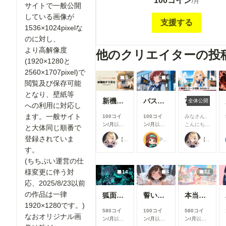
100コイン
で公開されている全画像(最大横1200pixel)
/月
サイトで一般公開
像度(横1920pixel)で 閲覧及び保存可能と
している画像が
への利用等に対応します。2025年2/12以降
支援する
1536×1024pixelな
い 通常サイト公開と同時に投稿していきま
れ以前の作品の高解像度版をご希望の方は、
のに対し、
作品にコメントの形でリクエストをお願い致
より高解像度
他のクリエイターの投
す。オリジナル画像は大体 3072×2480pixe
(1920×1280と
集しておりますので、1920pixelより高解
2560×1707pixel)で
な方は、 その旨お書き添え下さい。過去の
5
6
閲覧及び保存可能
が千枚を超える為、あまり多数の作品を一挙
となり、壁紙等
されると対応が難しい場合もありますので、
新機能チラ見せ！#10
バスガイド
7月リリース新機能情報
全体公開
への利用に対応し
頂ければ助かります、 十数枚程度は大丈夫
２．メンバーシップ支援者様限定の画像を不
ます。一般サイト
100コイ
100コイ
みなさん、
がら一般～R-18までジャンルを 問わず、投
ン/月
以上
ン/月
以上
こんにち
と大体同じ順番で
支援すると
支援すると
は！🌟 今
す。(オマケ程度に考えて頂けると助かります) ３
登録されていま
【公式】ちちぷいちゃん
P.S.T.A.
【公式】ちちぷいちゃん
見ることが
見ることが
回は、7月
お一人様月一回までで、作品のリクエストを
できます
できます
に実施した
す。
けます。作品はメンバーシップ 限定で投稿
機能改善・
(ちちぷい運営の仕
す。 ４．ユーザー企画用に予約投稿してある作品を
アップデー
様変更に伴う対
一般公開に先駆けて、 一足早く閲覧、保存
14
6
12
ト内容をご
紹介しま
す。
応、2025/8/23以前
す！ 今月
の作品は一律
狐面の忍者ガール
誓いのキス
本当にアイスみたいに溶けている女の子
は新機能の
1920×1280です。)
追加より
580コイ
100コイ
580コイ
も、みなさ
なおオリジナル画
ン/月
以上
ン/月
以上
ン/月
以上
んにより快