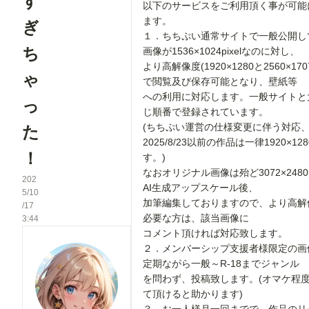
す
以下のサービスをご利用頂く事が可能
ます。
ぎ
１．ちちぷい通常サイトで一般公開し
ち
画像が1536×1024pixelなのに対し、
より高解像度(1920×1280と2560×1707p
ゃ
で閲覧及び保存可能となり、壁紙等
への利用に対応します。一般サイトと
っ
じ順番で登録されています。
(ちちぷい運営の仕様変更に伴う対応
た
2025/8/23以前の作品は一律1920×12
！
す。)
なおオリジナル画像は殆ど3072×2480p
202
AI生成アップスケール後、
5/10
加筆編集しておりますので、より高解
/17
必要な方は、該当画像に
3:44
コメント頂ければ対応致します。
２．メンバーシップ支援者様限定の画
定期ながら一般～R-18までジャンル
を問わず、投稿致します。(オマケ程
て頂けると助かります)