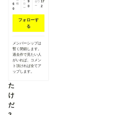
9
17
ロワ
6
稿
ロ
ー
0
2
ー
0
フォローす
る
メンバーシップは
暫く閉鎖します。
過去作で見たい人
がいれば、コメン
ト頂ければ全てア
ップします。
た
け
だ
2