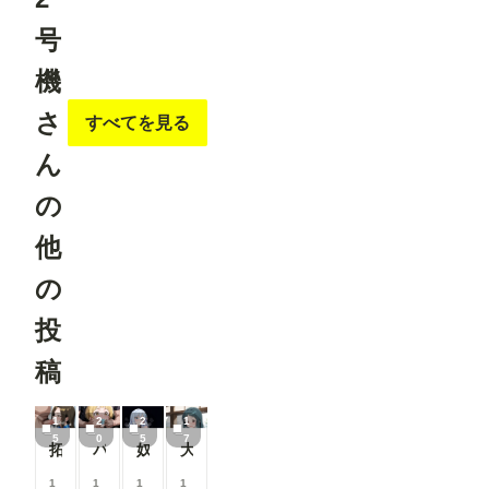
号
機
さ
すべてを見る
ん
の
他
の
投
稿
1
2
2
1
5
0
5
7
拓海さんのタマキンタプタプフェラ
パンツ食わされプレイ、福田のり子
奴隷プレイ、白石紬
大沼くるみの母乳カフェラテチャレンジ
1
1
1
1