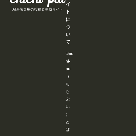
イ
と
と
と
と
AI画像専用の投稿＆生成サイト
見
見
見
見
ト
る
る
る
る
に
こ
こ
こ
こ
と
と
と
と
つ
が
が
が
が
い
で
で
で
で
き
き
き
き
て
ま
ま
ま
ま
す
す
す
す
chic
hi-
pui
（
ち
ち
ぷ
い
）
と
は