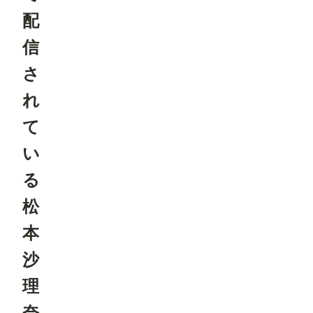
配
信
さ
れ
て
い
る
松
本
沙
理
奈