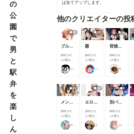
の
ば全てアップします。
公
他のクリエイターの投
園
20
30
40
で
ブルマお漏らし【ガ〇ママ】
👺
背徳の誘惑_花寺○どか04
男
500コイ
800コイ
500コイ
と
ン/月
以上
ン/月
以上
ン/月
以上
支援すると
支援すると
支援すると
ヤソン社員
ツインテール-Psych💗👺
チョコグラ_AI
見ることが
見ることが
見ることが
駅
できます
できます
できます
弁
21
40
8
を
メンシプ限定
エロジジイに操作されたパクノダ
別バージョンバニーさんナイトプール性接待
楽
500コイ
200コイ
500コイ
し
ン/月
以上
ン/月
以上
ン/月
以上
支援すると
支援すると
支援すると
オマンティス3世
はにーわー
ailovepui
見ることが
見ることが
見ることが
ん
できます
できます
できます