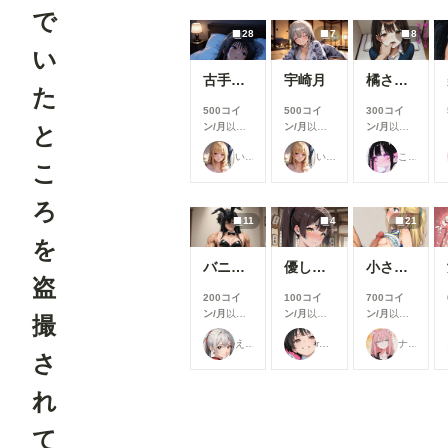
で
28
7
8
い
古手川唯
宇崎月
橘さんアーカイブ(ep.1~5)#テキスト有Ver
た
500コイ
500コイ
300コイ
ン/月
以上
ン/月
以上
ン/月
以上
と
支援すると
支援すると
支援すると
いち
いち
ここどこ？
見ることが
見ることが
見ることが
こ
できます
できます
できます
ろ
11
4
21
を
バニーなお店の愛奈嬢 L-32
優しくはじいて♪
小さなお胸とパイズリとか
盗
200コイ
100コイ
700コイ
ン/月
以上
ン/月
以上
ン/月
以上
撮
支援すると
支援すると
支援すると
えるがるむ
rulenye（ルルナイ）
ナフリジェ
見ることが
見ることが
見ることが
さ
できます
できます
できます
れ
て