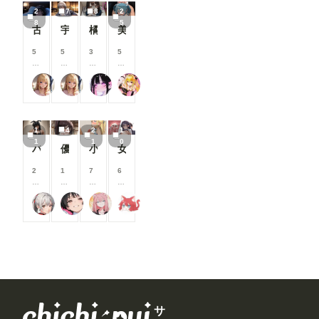
/
/
/
/
こ
こ
こ
こ
2
7
8
2
月
月
月
月
と
と
と
と
8
5
以
以
以
以
古手川唯
宇崎月
橘さんアーカイブ(ep.1~5)#テキスト有Ver
美樹さやか 拘束②
が
が
が
が
上
上
上
上
で
で
で
で
支
支
支
支
5
5
3
5
き
き
き
き
援
援
援
援
0
0
0
0
ま
ま
ま
ま
す
す
す
す
0
0
0
0
す
す
す
す
る
る
る
る
いち
いち
ここどこ？
TAIGA
コ
コ
コ
コ
と
と
と
と
イ
イ
イ
イ
見
見
見
見
ン
ン
ン
ン
る
る
る
る
/
/
/
/
こ
こ
こ
こ
1
4
2
1
月
月
月
月
と
と
と
と
1
1
0
以
以
以
以
バニーなお店の愛奈嬢 L-32
優しくはじいて♪
小さなお胸とパイズリとか
女子とエッチ
が
が
が
が
上
上
上
上
で
で
で
で
支
支
支
支
2
1
7
6
き
き
き
き
援
援
援
援
0
0
0
0
ま
ま
ま
ま
す
す
す
す
0
0
0
0
す
す
す
す
る
る
る
る
えるがるむ
rulenye（ルルナイ）
ナフリジェ
shu_mohe_R18
コ
コ
コ
コ
と
と
と
と
イ
イ
イ
イ
見
見
見
見
ン
ン
ン
ン
る
る
る
る
/
/
/
/
こ
こ
こ
こ
月
月
月
月
と
と
と
と
以
以
以
以
が
が
が
が
上
上
上
上
で
で
で
で
支
支
支
支
き
き
き
き
援
援
援
援
ま
ま
ま
ま
す
す
す
す
サ
す
す
す
す
る
る
る
る