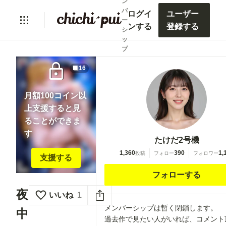
ン
バ
ログイ
ユーザー
ー
ンする
登録する
シ
ッ
プ
lock
16
月額100コイン以
上支援すると見
ることができま
す
たけだ2号機
1,360
390
1,
投稿
フォロー
フォロワー
支援する
フォローする
夜
いいね
1
メンバーシップは暫く閉鎖します。
中
過去作で見たい人がいれば、コメント