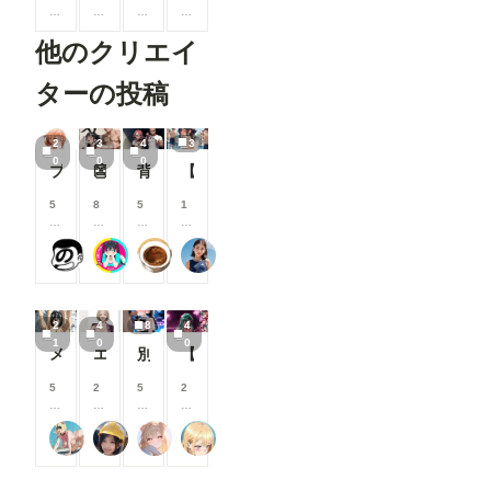
0
0
0
0
0
0
0
0
他のクリエイ
コ
コ
コ
コ
イ
イ
イ
イ
ン
ン
ン
ン
ターの投稿
/
/
/
/
月
月
月
月
以
以
以
以
2
3
4
3
上
上
上
上
0
0
0
ブルマお漏らし【ガ〇ママ】
👺
背徳の誘惑_花寺○どか04
【隣のお姉さん】お姉さんに群がるプール男子達⑦
支
支
支
支
援
援
援
援
す
す
す
す
5
8
5
1
る
る
る
る
0
0
0
0
と
と
と
と
0
0
0
0
ヤソン社員
ツインテール-Psych💗👺
チョコグラ_AI
銀爺
見
見
見
見
コ
コ
コ
コ
る
る
る
る
イ
イ
イ
イ
こ
こ
こ
こ
ン
ン
ン
ン
と
と
と
と
/
/
/
/
2
4
8
4
が
が
が
が
月
月
月
月
1
0
0
で
で
で
で
以
以
以
以
メンシプ限定
エロジジイに操作されたパクノダ
別バージョンバニーさんナイトプール性接待
【三月静香】 Love Hotel 【Shizuka Mitsuki】
き
き
き
き
上
上
上
上
ま
ま
ま
ま
支
支
支
支
5
2
5
2
す
す
す
す
援
援
援
援
0
0
0
0
す
す
す
す
0
0
0
0
る
る
る
る
オマンティス3世
はにーわー
ailovepui
ふぅみん
コ
コ
コ
コ
と
と
と
と
イ
イ
イ
イ
見
見
見
見
ン
ン
ン
ン
る
る
る
る