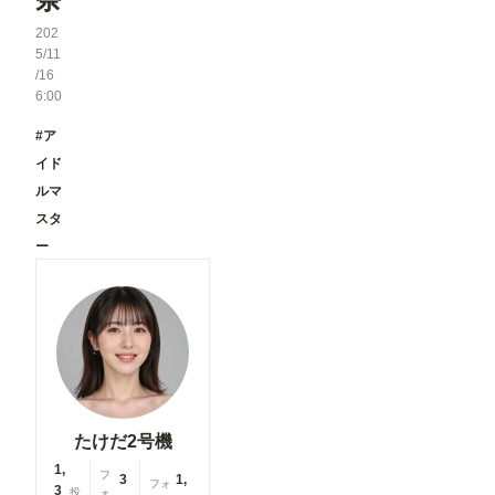
202
5/11
/16
6:00
#ア
イド
ルマ
スタ
ー
たけだ2号機
1,
フ
3
1,
フォ
3
投
ォ