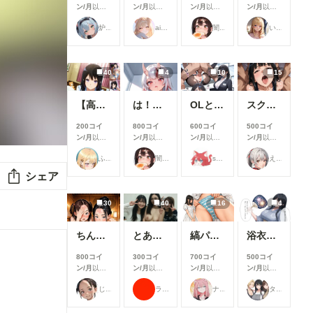
ン/月
以上
ン/月
以上
ン/月
以上
ン/月
以上
支援すると
支援すると
支援すると
支援すると
炉巨猫@今日はこれでいいかな
ailovepui
闇の熊太郎
いち
見ることが
見ることが
見ることが
見ることが
できます
できます
できます
できます
40
4
10
15
【高坂麗奈】自分の部屋に彼氏を呼んで・・・
は！余何も着てなかった！w
OLとエッチ
スク水幸奈 やっぱりえっちな・・・ S-514
200コイ
800コイ
600コイ
500コイ
ン/月
以上
ン/月
以上
ン/月
以上
ン/月
以上
支援すると
支援すると
支援すると
支援すると
ふぅみん
闇の熊太郎
shu_mohe_R18
えるがるむ
見ることが
見ることが
見ることが
見ることが
できます
できます
できます
できます
シェア
30
40
16
4
ちんちん見つけた！
とある女子大の仲良しグループの日常風景
縞パンと陰毛とか
浴衣で性行為を楽しむタワマン妻【山口明香里】編
800コイ
300コイ
700コイ
500コイ
ン/月
以上
ン/月
以上
ン/月
以上
ン/月
以上
支援すると
支援すると
支援すると
支援すると
じゅじゅじゅ
ラッテ
ナフリジェ
タワマン妻
見ることが
見ることが
見ることが
見ることが
できます
できます
できます
できます