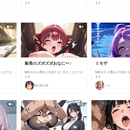
ます
ます
20
4
船長のズボズボおなにー♪
ミモザ
ことができ
800コイン/月
以上支援すると見ることができ
500コイン/月
以上支援す
ます
ます
闇の熊太郎
いち
4
10