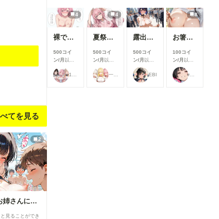
4
4
8
裸でスポンサーを接待するアイドル【秋吉みる】編
夏祭りで興奮したオタクに襲われる一軍ギャルズ【桃園ひまり】編
露出プレイ078
お箸でおっぱい❤
500コイ
500コイ
500コイ
100コイ
ン/月
以上
ン/月
以上
ン/月
以上
ン/月
以上
支援すると
支援すると
支援すると
支援すると
17時からはアイドル！
一軍ギャルズ
EBI
rulenye（ルルナイ）
見ることが
見ることが
見ることが
見ることが
できます
できます
できます
できます
べてを見る
2
【隣のお姉さん】お姉さんに群がるプール男子達⑥
ると見ることができ