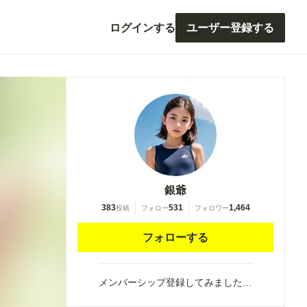
ログインする
ユーザー登録する
銀爺
383
531
1,464
投稿
フォロー
フォロワー
フォローする
メンバーシップ登録してみました…