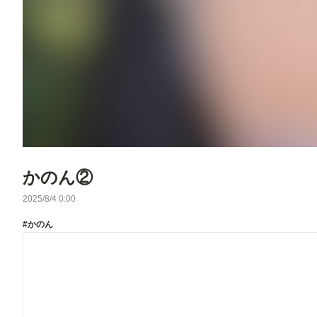
かのん②
2025/8/4 0:00
#かのん