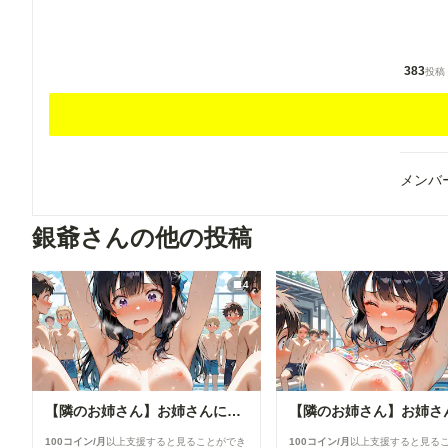
383
投稿
メンバ
銀爺さんの他の投稿
4
【隣のお姉さん】お姉さんに群がるプール男子達⑦
100コイン/月
以上支援すると見ることができ
100コイン/月
以上支援すると見る