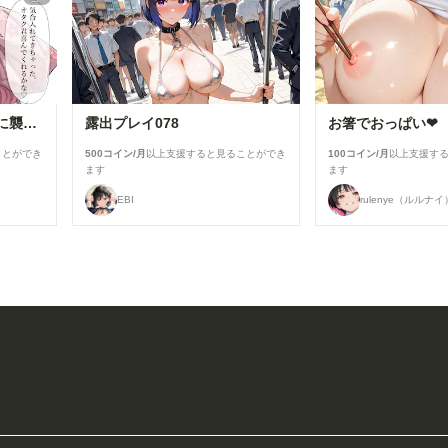
夏祭りで興奮したオタクに襲われる一軍ギャルズ【桃園ひまり】編
露出プレイ078
お箸でおっぱい❤
ことができ
500コイン/月
以上支援すると見ることができ
100コイン/月
以上支援す
ます
ます
EBI
rulenye（ルルナイ