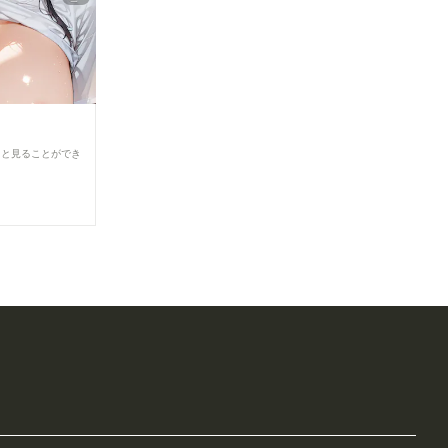
ると見ることができ
）