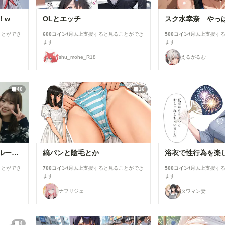
！w
OLとエッチ
ことができ
600コイン/月
以上支援すると見ることができ
500コイン/月
以上支援す
ます
ます
shu_mohe_R18
えるがるむ
40
16
とある女子大の仲良しグループの日常風景
縞パンと陰毛とか
ことができ
700コイン/月
以上支援すると見ることができ
500コイン/月
以上支援す
ます
ます
ナフリジェ
タワマン妻
4