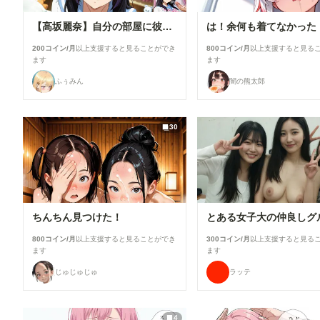
【高坂麗奈】自分の部屋に彼氏を呼んで・・・
は！余何も着てなかった
200コイン/月
以上支援すると見ることができ
800コイン/月
以上支援すると見る
ます
ます
ふぅみん
闇の熊太郎
30
ちんちん見つけた！
800コイン/月
以上支援すると見ることができ
300コイン/月
以上支援すると見る
ます
ます
じゅじゅじゅ
ラッテ
4