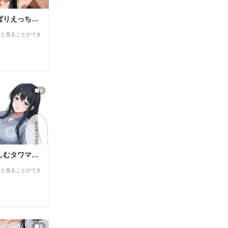
スク水幸奈 やっぱりえっちな・・・ S-514
ると見ることができ
4
浴衣で性行為を楽しむタワマン妻【山口明香里】編
ると見ることができ
8