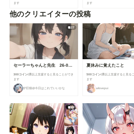
ます
ます
他のクリエイターの投稿
27
セーラーちゃんと先生 26-08-04
夏休みに覚えたこと
300コイン/月
以上支援すると見ることができ
500コイン/月
以上支援すると見る
ます
ます
炉巨猫@今日はこれでいいかな
ailovepui
40