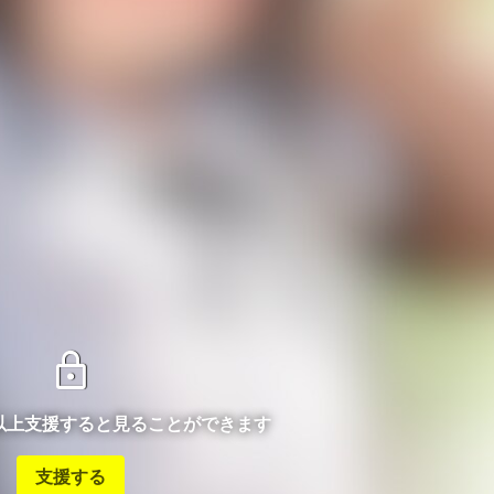
lock
ン以上支援すると見ることができます
支援する