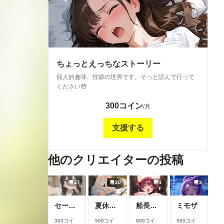
いのか見られたくないのかわからない面倒くさいプ
ランです😂
ちょっとえっちなストーリー
個人的趣味、性癖の世界です。そっと読んで行って
ください😳
300コイン
/月
支援する
他のクリエイターの投稿
27
20
4
3
セーラーちゃんと先生 26-08-04
夏休みに覚えたこと
船長のズボズボおなにー♪
ミモザ
300コイ
500コイ
800コイ
500コイ