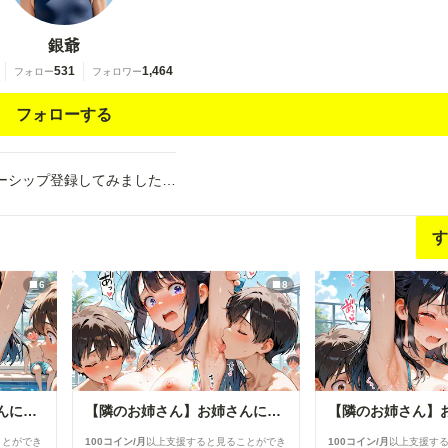
銀爺
531
1,464
フォロー
フォロワー
フォローする
ーシップ登録してみました…
す
6
8
【隣のお姉さん】お姉さんに群がるプール男子達⑧
【隣のお姉さん】お姉さんに群がるプール男子達⑦
ことができ
100コイン/月
以上支援すると見ることができ
100コイン/月
以上支援す