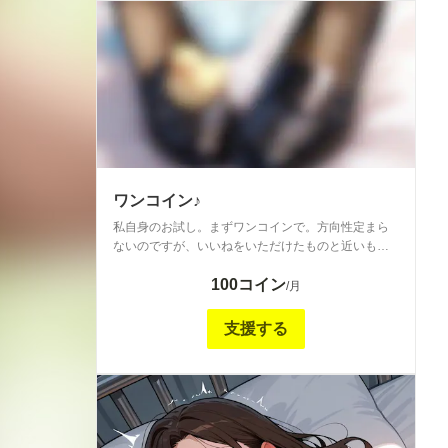
ワンコイン♪
私自身のお試し。まずワンコインで。方向性定まら
ないのですが、いいねをいただけたものと近いもの
を投稿させていただきます。 ・全年齢GARNETのフ
100コイン
ォト 誰もが思う？綺麗にできた子を見てもらいたい
/月
気持ちと自分だけの物にしたい相反する気持ちと
か。 通常投稿でディリーに過ぎ去っていく儚さをと
支援する
どめておきたいという複雑な気持ちの逃がし場所と
して。GARNETフォトプロンプトをキャプションに
入れるようにします(8/12から) ・R15、R18イラス
ト。性癖を赤裸々に全体公開する事に少しためらい
があるので。こちらに。 ※ロリとかもあるので嫌悪
感のある方はご注意ください。 こんな見てもらいた