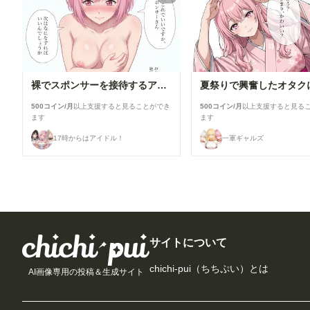
裸でスポンサーを接待するアイドル【秋吉みる】編
500コイン/月
以上支援すると見ることができ
500コイン/月
以上支援すると見る
ます
ます
17時からはアイドル！
一軍ギャルズ
サイトについて
chichi-pui（ちちぷい）とは
AI画像専用の投稿＆生成サイト