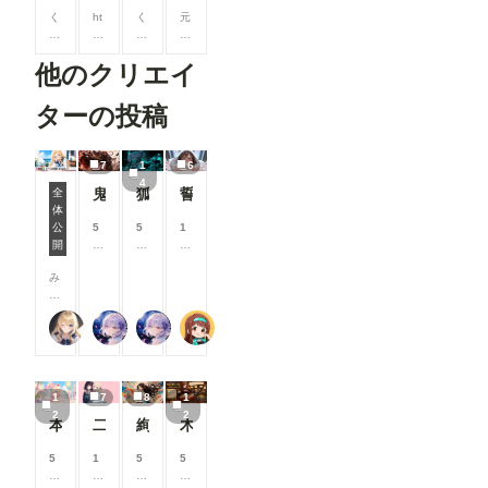
も使えま
バーシップ
く
ht
く
元
す。 ---------
関連 ●タグ
ノ
tp
ノ
の
----------------
ページにテ
一
s:/
一
写
----------------
他のクリエイ
イスト切り
や
/m
た
真
----------------
替えを追加
侍
ixi
ち
は
----------------
メンバーシ
乙
.s
が
、
ターの投稿
----------------
ップのタグ
女
oc
修
豊
------- 画像
ページで、
た
ial
行
島
３：「SD-
「イラス
ち
/
や
区
WEBUI-
7
1
6
ト」「フォ
の
@
学
自
OPENPO
4
ト」「マン
鬼神装甲・震天の金棒
狐面の忍者ガール
誓いのキス
も
K
習
主
全
SE-
ガ」の切り
う
oji
な
防
体
EDITER 」
7月リリース新機能情報
替えができ
一
m
ど
犯
公
5
5
1
が起動しま
るようにな
つ
a
を
パ
開
8
8
0
す。 JSON
りました。
の
2
行
ト
0
0
0
データーを
見たい作品
み
姿
5
う
ロ
コ
コ
コ
基に棒人間
だけを絞り
な
。
2
施
ー
イ
イ
イ
が表示され
込めるよう
さ
こ
5/
設
ル
ン
ン
ン
ますので、
【公式】ちちぷいちゃん
リンファ75
リンファ75
P.S.T.A.
になり、目
ん
の
p
。
カ
/
/
/
編集しま
的の作品を
、
格
os
そ
ー
月
月
月
す。 編集
探しやすく
こ
好
ts/
の
。
以
以
以
後、
なっていま
ん
で
b
他
上
上
上
「ControlN
1
7
8
1
す。 ▼そ
に
、
5
に
支
支
支
etにポーズ
2
2
の他の改善
ち
夏
e
も
援
援
援
本当にアイスみたいに溶けている女の子
二人のJK362～368
絢華幻姫 壱
木の枝の伝説剣
を送信」ク
・コメント
は
祭
0
、
す
す
す
リックする
内の外部
！
り
1
医
る
る
る
と「SD-
5
1
5
5
URLを開く
🌟
の
3
療
と
と
と
WEBUI-
8
0
0
8
際に、確認
今
舞
b
や