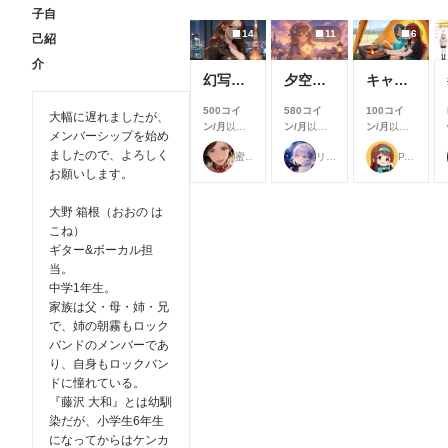
入しようと
子自
し、よりモ
巧く行かな
デルを選び
14
11
6
いと聞き、
己紹
やすいUIに
いろいろ試
改善しまし
介
した結果、
た。 利用
幻写麗華 壱
夕空の星便配達少女
キャンプ
下記のカス
したいモデ
タムノード
ルを探しや
500コイ
580コイ
100コイ
大幅に遅れましたが、
が使えまし
すくなり、
ン/月
以上
ン/月
以上
ン/月
以上
たので、報
メンバーシップを始め
これまで以
支援すると
支援すると
支援すると
告です。
ましたので、よろしく
蜜華
リンファ75
P.S.T.A.
上にスムー
見ることが
見ることが
見ることが
今回使った
お願いします。
ズに生成を
できます
できます
できます
カスタムノ
始められま
ード（画像
す！
大野 箱根（おおの は
１と画像５
②「解像度
の茶色のノ
こね）
を上げる」
ード） ・
ギター&ボーカル担
の表示を最
ComfyUI-
当。
適化 「解
openpose-
像度を上げ
中学1年生。
editor
る」設定
家族は父・母・姉・兄
URL：
を、対応し
https://gith
で、姉の朝霧もロック
ているモデ
ub.com/hu
バンドのメンバーであ
ルを選択し
chenlei/Co
り、自身もロックバン
た場合のみ
mfyUI-
ドに憧れている。
表示するよ
openpose-
うに変更し
『藤沢 大和』とは幼馴
editor
ました。
染だが、小学生6年生
Load
必要な設定
Openpose
になってからはケンカ
だけが表示