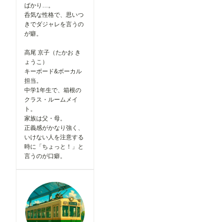
JSON ・
ばかり…。
されるた
comfyui_c
呑気な性格で、思いつ
め、画面が
ontrolnet_
よりシンプ
きでダジャレを言うの
aux URL：
ルで分かり
が癖。
https://gith
やすくなっ
ub.com/Fa
ています。
nnovel16/
高尾 京子（たかお き
▼投稿機能
comfyui_c
ょうこ）
関連 ●マン
ontrolnet_
ガテイスト
キーボード&ボーカル
aux
選択時の案
担当。
Render
内を追加
Pose
中学1年生で、箱根の
作品投稿時
JSON
クラス・ルームメイ
に「マン
(Human)
ト。
ガ」テイス
家族は父・母。
トを選択し
OpenPose
た際、投稿
正義感がかなり強く、
Pose
に関する注
いけない人を注意する
※「Load
意事項を表
ControlNet
時に「ちょっと！」と
示するよう
Model」
言うのが口癖。
になりまし
「Apply
た。 セリ
ControlNet
フなどの文
」は
字が崩れて
ConfyUI標
読めない作
準のノード
品について
です。 -----
は、「イラ
----------------
スト」カテ
----------------
ゴリでの投