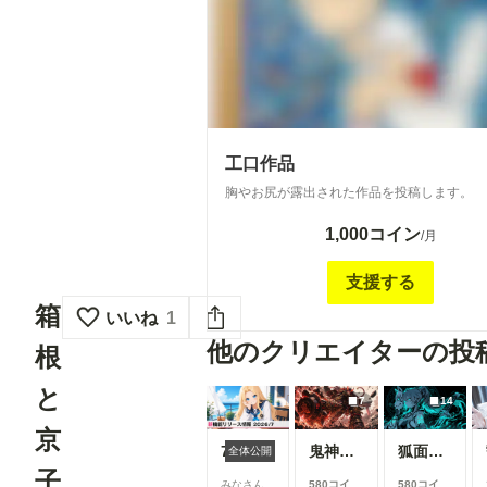
工口作品
胸やお尻が露出された作品を投稿します。
1,000コイン
/月
支援する
箱
いいね
1
他のクリエイターの投
根
と
7
14
京
7月リリース新機能情報
鬼神装甲・震天の金棒
狐面の忍者ガール
全体公開
子
みなさん、
580コイ
580コイ