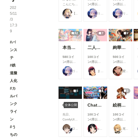
こんにち
ン/月
以上
ン/月
以上
202
は！🌟 今
支援すると
支援すると
5/11
【公式】ちちぷいちゃん
リンファ75
リンファ75
回は、7月
見ることが
見ることが
/3
に実施した
できます
できます
機能改善・
17:3
アップデー
9
12
7
8
ト内容をご
紹介しま
#バ
す！ 今月
本当にアイスみたいに溶けている女の子
二人のJK362～368
絢華幻姫 壱
は新機能の
ンス
追加より
580コイ
100コイ
500コイ
テ
も、みなさ
ン/月
以上
ン/月
以上
ン/月
以上
んにより快
#鉄
支援すると
支援すると
支援すると
適にご利用
リンファ75
まーるの別荘
蜜華
見ることが
見ることが
見ることが
道擬
いただける
できます
できます
できます
よう、使い
人化
勝手や見や
#カ
すさを中心
5
5
2
とした改善
ルバ
を行いまし
た✨ ▼生
ンク
ComfyUIでOpen Pose Editorを使う
ChatGPTで背景合成→SDXLで仕上げる。私がよく使っている制作フロー
絵柄指定プロンプト【第三弾】
全体公開
成機能関連
ライ
①生成画面
先日、
100コイ
100コイ
のモデル選
ン
ComfyUIに
ン/月
以上
ン/月
以上
択UIを改善
Open
支援すると
支援すると
#う
生成時のモ
２２（にゃんにゃん）
ukkripp
尾藤みそぎ
Pose
見ることが
見ることが
デル選択画
ちの
Editorを導
できます
できます
面を見直