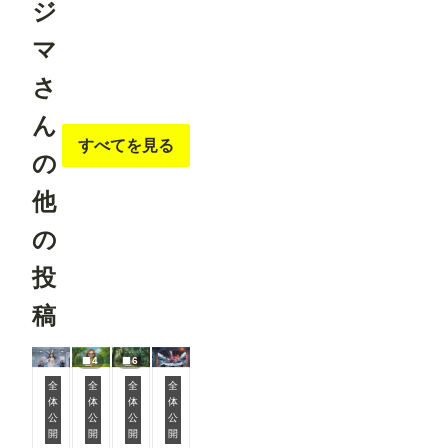
ジ
む必要があ
くの作品が
ります（重
ランキング
要 JSON
マ
に掲載さ
形式のデー
れ、多くの
ターの作成
方の目に触
さ
方法は「お
れる機会が
まけ」
増えていま
で）。
ん
す✨ ②マ
初めて使う
ンガ作品ペ
すべてを見る
時は注意し
の
ージにおす
て下さい。
すめユーザ
一度書き
ーを表示
他
込んで、ワ
マンガ作品
ークフロー
ページに、
を保存して
の
おすすめユ
おけば、次
ーザーを表
回から問題
投
示するよう
なく使えま
になりまし
す。 な
た。 お気
稿
お、
に入りのク
ComfyUIの
リエイター
サーバーを
を見つけた
再起動する
4
6
り、新しい
までは、情
マンガ作品
全
全
全
全
報が保持さ
との出会い
体
体
体
体
れる様です
山笠ンバの踊り子
私
学び舎
取球県警察 パトカー
にぜひご活
公
公
公
公
ので、その
用ください
開
開
開
開
間は空欄で
📖 ▼メン