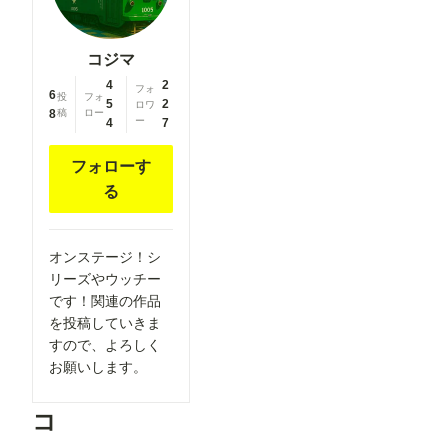
----------------
稿をご検討
----------------
いただくよ
----------------
うお願いし
----------- 画
コジマ
ています。
像２の様
より多くの
4
2
に、
フォ
6
方に読みや
投
フォ
「Load
5
2
ロワ
すいマンガ
8
稿
ロー
Openpose
ー
4
7
作品を楽し
JSON」を
んでいただ
右クリック
けるよう、
フォローす
して表示さ
ご協力をお
れるメニュ
る
願いいたし
ーから、
ます。 ▼
「Open in
閲覧機能関
Openpose
連 ①呪文
Editer」ク
ありランキ
オンステージ！シ
リックしま
ングを80
す。 ※画
リーズやウッチー
位まで表示
像では抜け
です！関連の作品
「呪文あり
ています
ランキン
を投稿していきま
が、先に
グ」の表示
「json
すので、よろしく
件数を80
str」欄
お願いします。
位まで拡大
に、Pose
しました。
Keypoint
投稿作品が
のJSON形
コ
増えてきた
式のデータ
ことを受
ーを書き込
け、より多