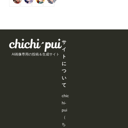
/
/
/
str」欄に
dit
で
で
で
ります。✨
ま
w
た
月
月
月
編集後のデ
or
き
き
き
す
w.
も
以
以
以
ーターが書
を
ま
ま
ま
！
ch
の
上
上
上
き込まれて
導
す
す
す
今
ic
。
支
支
支
いますの
入
月
hi-
援
援
援
で、一度コ
し
は
p
す
す
す
ピーして上
よ
新
ui.
る
る
る
書きして下
う
機
co
と
と
と
さい（重
と
能
m/
見
見
見
サ
要）。
巧
の
ev
る
る
る
「json
イ
く
追
e
こ
こ
こ
str」欄を
行
AI画像専用の投稿＆生成サイト
加
nt
と
と
と
ト
選択して、
か
よ
s/
が
が
が
Ctrl+a、
な
に
り
us
で
で
で
Ctrl+c、
い
も
er
き
き
き
Ctrl+v を順
つ
と
、
-
ま
ま
ま
に実行 ※
聞
い
み
ev
す
す
す
上書きしな
き
な
e
いと、編集
て
、
さ
nt
前のデータ
い
ん
s/
ーで処理さ
ろ
chic
に
0
れます。 --
い
よ
7
----------------
hi-
ろ
り
a
----------------
試
快
9
pui
----------------
し
適
a
----------------
（
た
に
3
----------------
結
ご
b
ち
--------------
果
利
6-