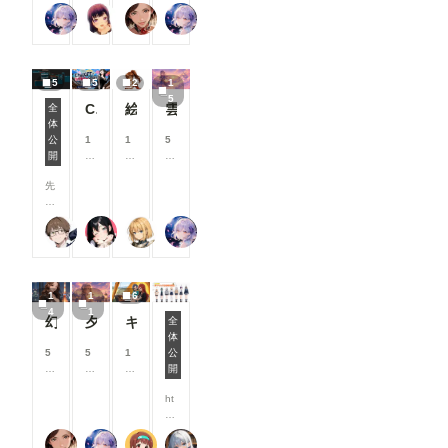
見
見
見
OPENPO
0
0
0
0
画面を表示
回
台
d-
刀
る
る
る
リンファ75
まーるの別荘
蜜華
リンファ75
SE-
コ
コ
コ
コ
するように
は
で
e
の
こ
こ
こ
EDITER」
イ
イ
イ
イ
なりまし
、
踊
4
手
と
と
と
が終了し、
ン
ン
ン
ン
た。 誤
7
る
4
入
が
が
が
ワークフロ
/
/
/
/
って外部サ
月
の
d-
れ
で
で
で
5
5
2
1
ーに戻りま
月
月
月
月
イトへ移動
に
だ
4
、
き
き
き
5
す。 ※先
以
以
以
以
ChatGPTで背景合成→SDXLで仕上げる。私がよく使っている制作フロー
絵柄指定プロンプト【第三弾】
雲の道を歩く見習い配達員
全
してしまう
実
。
d
炊
ま
ま
ま
にJSONデ
上
上
上
上
体
ことを防
施
0
事
す
す
す
ComfyUIでOpen Pose Editorを使う
ーターを書
支
支
支
支
公
1
1
5
ぎ、より安
し
6-
な
き込まない
援
援
援
援
開
0
0
8
心してご利
た
9
ど
と、
す
す
す
す
0
0
0
用いただけ
機
7
も
「ControlN
る
る
る
る
先
コ
コ
コ
ます。 上
能
bf
行
etにポーズ
と
と
と
と
日
イ
イ
イ
記以外に
改
-
わ
を送信」が
見
見
見
見
、
ン
ン
ン
も、細かな
善
7
れ
表示され
る
る
る
る
２２（にゃんにゃん）
ukkripp
尾藤みそぎ
リンファ75
C
/
/
/
改善や不具
・
1
て
ず、何もで
こ
こ
こ
こ
o
月
月
月
合修正を実
ア
a
い
きなく成っ
と
と
と
と
mf
以
以
以
施していま
ッ
d
る
てしまいま
が
が
が
が
y
上
上
上
す。 今後
プ
b
。
す。 抜
で
で
で
で
1
1
6
UI
支
支
支
もみなさん
デ
a
けるには、
き
き
き
き
4
1
に
援
援
援
にとって
ー
幻写麗華 壱
9
夕空の星便配達少女
キャンプ
全
ComfyUIの
ま
ま
ま
ま
O
す
す
す
「使いやす
ト
2
体
ブラウザ画
す
す
す
す
#うちの子投稿者相関図 2026/5/14 0:00~2026/
p
る
る
る
く！」「楽
内
2
5
5
1
公
面を閉じる
e
と
と
と
しく！」利
容
9
0
8
0
開
しかありま
n
見
見
見
用できるサ
を
6
0
0
0
せん。 ワ
P
る
る
る
イトを目指
ご
ht
2
コ
コ
コ
ークフロー
os
こ
こ
こ
して、継続
紹
tp
に
イ
イ
イ
に戻った
e
と
と
と
的に改善を
介
s:/
載
ン
ン
ン
ら、「json
E
が
が
が
蜜華
リンファ75
P.S.T.A.
Kamenashi(多忙)
進めてまい
し
/w
せ