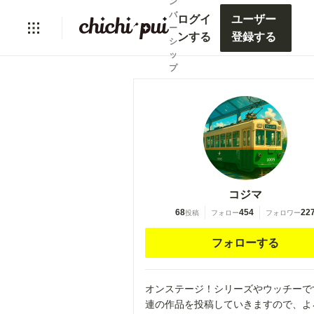
ン
バ
ログイ
ユーザー
ー
ンする
登録する
シ
ッ
プ
コジマ
68
454
22
投稿
フォロー
フォロワー
フォローする
オンステージ！シリーズやウッチーで
連の作品を投稿していきますので、よ