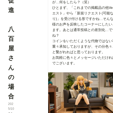
促
が…何をしたら？（笑）
ひとまず、「これまでの掲載品の他Ver
進
エスト」やら「新規リクエスト(可能
り)」を受け付ける形ですかね…そん
様のお声を反映したコーナーにしたい
八
ます。あとは通常投稿との差別化…で
ね？
百
コインをいただくような代物ではない
重々承知しておりますが、その分色々
屋
と繋がれればと思っております。
さ
お気軽に色々とメッセージいただけれ
でございます。
ん
の
場
合
202
5/10