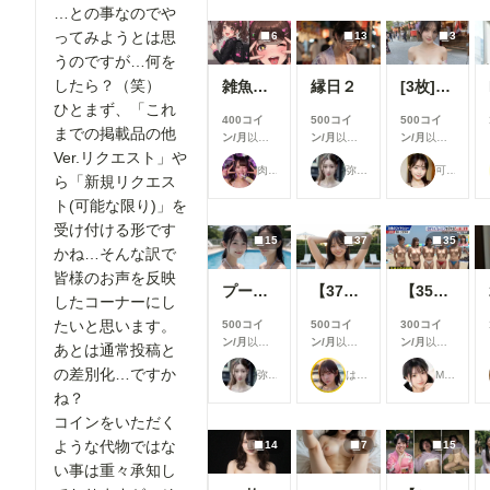
…との事なのでや
ってみようとは思
6
13
3
うのですが…何を
したら？（笑）
雑魚メスガキ
縁日２
[3枚]夏祭り会場で恥ずかしい格好をしちゃう清楚系美女
ひとまず、「これ
400コイ
500コイ
500コイ
までの掲載品の他
ン/月
以上
ン/月
以上
ン/月
以上
Ver.リクエスト」や
支援すると
支援すると
支援すると
肉便器製造機
弥太郎
可愛い女の子のAIグラビア写真集
見ることが
見ることが
見ることが
ら「新規リクエス
できます
できます
できます
ト(可能な限り)」を
受け付ける形です
15
37
35
かね…そんな訳で
皆様のお声を反映
プールで撮影４
【37枚】未処理腋見せプール足コキ
【35枚】露出教の海水浴（宗派：Grok）
したコーナーにし
たいと思います。
500コイ
500コイ
300コイ
ン/月
以上
ン/月
以上
ン/月
以上
あとは通常投稿と
支援すると
支援すると
支援すると
の差別化…ですか
弥太郎
はや太郎
M96（むくろ）
見ることが
見ることが
見ることが
できます
できます
できます
ね？
コインをいただく
ような代物ではな
14
7
15
い事は重々承知し