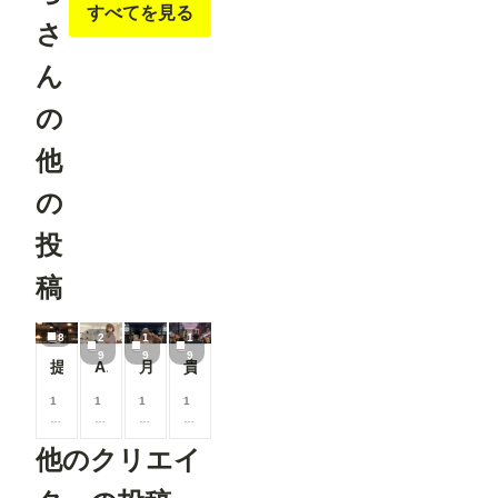
すべてを見る
さ
ん
の
他
の
投
稿
8
2
1
1
9
9
9
提供される側
A定食 ※辛口お土産多め※
月初め 寄せ鍋コーナー Grok味
貴方が造る物語は何色ですか？
1
1
1
1
0
0
0
0
0
0
0
0
他のクリエイ
コ
コ
コ
コ
イ
イ
イ
イ
ン
ン
ン
ン