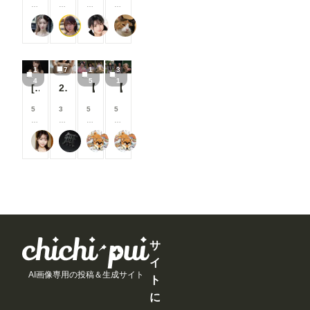
0
0
0
0
ま
ま
ま
ま
す
す
す
す
0
0
0
0
す
す
す
す
る
る
る
る
弥太郎
はや太郎
M96（むくろ）
おーしろ
コ
コ
コ
コ
と
と
と
と
イ
イ
イ
イ
見
見
見
見
ン
ン
ン
ン
る
る
る
る
/
/
/
/
こ
こ
こ
こ
1
7
1
3
月
月
月
月
と
と
と
と
4
5
1
以
以
以
以
[14枚]女優さんのように可愛い女性の裸🍒💕
260720
【シリーズまとめ】世界の射精から 其之参
【シリーズまとめ】世界の射精から 其之弐
が
が
が
が
上
上
上
上
で
で
で
で
支
支
支
支
5
3
5
5
き
き
き
き
援
援
援
援
0
0
0
0
ま
ま
ま
ま
す
す
す
す
0
0
0
0
す
す
す
す
る
る
る
る
可愛い女の子のAIグラビア写真集
なにもない
萬國彩
萬國彩
コ
コ
コ
コ
と
と
と
と
イ
イ
イ
イ
見
見
見
見
ン
ン
ン
ン
る
る
る
る
/
/
/
/
こ
こ
こ
こ
月
月
月
月
と
と
と
と
以
以
以
以
が
が
が
が
上
上
上
上
で
で
で
で
支
支
支
支
き
き
き
き
援
援
援
援
ま
ま
ま
ま
す
す
す
す
サ
す
す
す
す
る
る
る
る
イ
と
と
と
と
AI画像専用の投稿＆生成サイト
見
見
見
見
ト
る
る
る
る
に
こ
こ
こ
こ
と
と
と
と