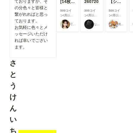
ておりますが、そ
[14枚]女優さんのように可愛い女性の裸🍒💕
260720
【シリーズまとめ】世界の射精から 其之参
の分色々と皆様と
500コイ
300コイ
500コイ
繋がれればと思っ
ン/月
以上
ン/月
以上
ン/月
以上
ております。
支援すると
支援すると
支援すると
可愛い女の子のAIグラビア写真集
なにもない
萬國彩
見ることが
見ることが
見ることが
お気軽に色々とメ
できます
できます
できます
ッセージいただけ
れば幸いでござい
ます。
さ
と
う
け
ん
い
ち