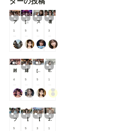
ターの投稿
/
/
/
/
月
月
月
月
以
以
以
以
1
2
4
2
上
上
上
上
9
2
0
0
アイドル2
[22枚]裏ライブでは生で中出しOK&精液を糸を引いて垂れ流す激カワ激エロアイドル🍼💕
スク水痴女と電車ファック🚃
暑がりな女子大生
支
支
支
支
援
援
援
援
す
す
す
す
1
5
5
3
る
る
る
る
0
0
0
0
と
と
と
と
0
0
0
0
user_Osk
可愛い女の子のAIグラビア写真集
ARTIFICIAL-GIRLS
おたき
見
見
見
見
コ
コ
コ
コ
る
る
る
る
イ
イ
イ
イ
こ
こ
こ
こ
ン
ン
ン
ン
と
と
と
と
/
/
/
/
6
1
3
4
が
が
が
が
月
月
月
月
3
0
で
で
で
で
以
以
以
以
雑魚メスガキ
縁日２
[3枚]夏祭り会場で恥ずかしい格好をしちゃう清楚系美女
Elegance Unveiled ②
き
き
き
き
上
上
上
上
ま
ま
ま
ま
支
支
支
支
4
5
5
1
す
す
す
す
援
援
援
援
0
0
0
0
す
す
す
す
0
0
0
0
る
る
る
る
肉便器製造機
弥太郎
可愛い女の子のAIグラビア写真集
ぽんぽこぽん
コ
コ
コ
コ
と
と
と
と
イ
イ
イ
イ
見
見
見
見
ン
ン
ン
ン
る
る
る
る
/
/
/
/
こ
こ
こ
こ
1
3
3
2
月
月
月
月
と
と
と
と
5
7
5
4
以
以
以
以
プールで撮影４
【37枚】未処理腋見せプール足コキ
【35枚】露出教の海水浴（宗派：Grok）
24枚 巨乳人妻 全生成分
が
が
が
が
上
上
上
上
で
で
で
で
支
支
支
支
5
5
3
1
き
き
き
き
援
援
援
援