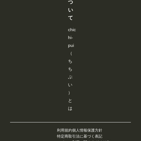
つ
が
が
が
が
い
で
で
で
で
き
き
き
き
て
ま
ま
ま
ま
す
す
す
す
chic
hi-
pui
（
ち
ち
ぷ
い
）
と
は
利用規約
個人情報保護方針
特定商取引法に基づく表記