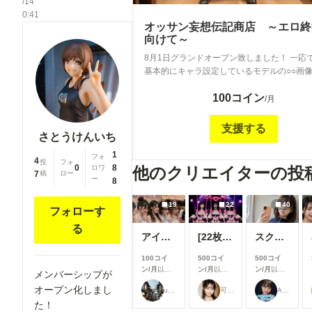
/14
0:41
オッサン妄想伝記商店 ～エロ終
向けて～
8月1日グランドオープン致しました！ 一応ですが、
基本的にキャラ設定しているモデルの○○画
ラに載せます。 諸々ワンパターンで代わり
100コイン
いない現状ですが、試行錯誤していきたいと
/月
す。 宜しくお付き合い下さいです。
支援する
さとうけんいち
1
フォ
4
投
フォ
0
8
他のクリエイターの投
ロワ
7
稿
ロー
ー
8
19
22
40
フォローす
る
アイドル2
[22枚]裏ライブでは生で中出しOK&精液を糸を引いて垂れ流す激カワ激エロアイドル🍼💕
スク水痴女と電車ファック🚃
100コイ
500コイ
500コイ
ン/月
以上
ン/月
以上
ン/月
以上
メンバーシップが
支援すると
支援すると
支援すると
オープン化しまし
user_Osk
可愛い女の子のAIグラビア写真集
ARTIFICIAL-GIRLS
見ることが
見ることが
見ることが
できます
できます
できます
た！