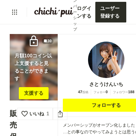
ン
バ
ログイ
ユーザー
ー
ンする
登録する
シ
ッ
プ
lock
30
月額100コイン以
上支援すると見
ることができま
す
さとうけんいち
47
0
188
投稿
フォロー
フォロワー
支援する
フォローする
販
いいね
1
売
メンバーシップがオープン化しました
…との事なのでやってみようとは思う