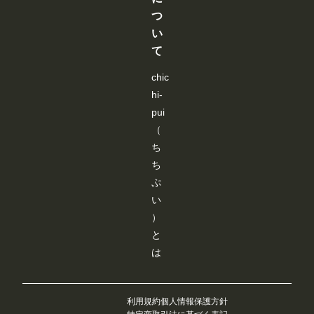
に、Pose
行
加
と
と
と
と
しました。
つ
Keypoint
か
よ
が
が
が
が
投稿作品が
のJSON形
な
り
い
で
で
で
で
増えてきた
式のデータ
い
も
き
き
き
き
ことを受
て
ーを書き込
と
、
ま
ま
ま
ま
け、より多
む必要があ
聞
み
す
す
す
す
くの作品が
ります（重
き
な
chic
ランキング
要 JSON
、
さ
に掲載さ
hi-
形式のデー
い
ん
れ、多くの
ターの作成
ろ
に
pui
方の目に触
方法は「お
い
よ
れる機会が
まけ」
（
ろ
り
増えていま
で）。
試
快
ち
す✨ ②マ
初めて使う
し
適
ンガ作品ペ
時は注意し
た
ち
に
ージにおす
て下さい。
結
ご
すめユーザ
ぷ
一度書き
果
利
ーを表示
込んで、ワ
、
い
用
マンガ作品
ークフロー
下
い
ページに、
）
を保存して
記
た
おすすめユ
おけば、次
の
だ
と
ーザーを表
回から問題
カ
け
示するよう
は
なく使えま
ス
る
になりまし
す。 な
タ
よ
た。 お気
お、
ム
う
に入りのク
ComfyUIの
ノ
、
リエイター
サーバーを
ー
使
利用規約
個人情報保護方針
を見つけた
再起動する
ド
い
り、新しい