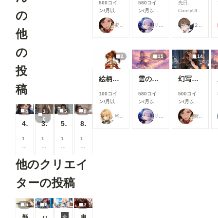
500コイ
580コイ
先日、
のモデル選
ン/月
以上
ン/月
以上
ComfyUIに
の
択UIを改善
支援すると
支援すると
Open
生成時のモ
蜜華
リンファ75
２２（にゃんにゃん）
見ることが
見ることが
Pose
他
デル選択画
できます
できます
Editorを導
面を見直
入しようと
し、よりモ
の
巧く行かな
デルを選び
2
15
14
いと聞き、
やすいUIに
いろいろ試
投
改善しまし
した結果、
た。 利用
絵柄指定プロンプト【第三弾】
雲の道を歩く見習い配達員
幻写麗華 壱
下記のカス
稿
したいモデ
タムノード
ルを探しや
100コイ
580コイ
500コイ
が使えまし
すくなり、
ン/月
以上
ン/月
以上
ン/月
以上
たので、報
これまで以
支援すると
支援すると
支援すると
4
3
5
8
告です。
尾藤みそぎ
リンファ75
蜜華
上にスムー
見ることが
見ることが
見ることが
6
今回使った
4枚:美人の鎖骨
36枚:ソフトなグラビア
5枚:リアルなグラビア
8枚:グラビア
ズに生成を
できます
できます
できます
カスタムノ
始められま
ード（画像
1
1
1
1
す！
１と画像５
5
5
5
5
②「解像度
の茶色のノ
0
0
0
0
を上げる」
ード） ・
他のクリエイ
コ
コ
コ
コ
の表示を最
ComfyUI-
イ
イ
イ
イ
適化 「解
openpose-
ン
ン
ン
ン
ターの投稿
像度を上げ
editor
/
/
/
/
る」設定
URL：
月
月
月
月
を、対応し
https://gith
以
以
以
以
ているモデ
5
6
7
ub.com/hu
上
上
上
上
ルを選択し
chenlei/Co
新機能チラ見せ！#10
バスガイド
鬼神装甲・震天の金棒
支
支
支
支
全
た場合のみ