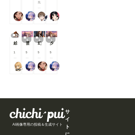
る
る
る
る
ConfyUI標
先
コ
コ
コ
能
読めない作
と
と
と
と
準のノード
日
イ
イ
イ
改
品について
見
見
見
見
です。 -----
、
ン
ン
ン
善
は、「イラ
る
る
る
る
蜜華
リンファ75
２２（にゃんにゃん）
ukkripp
----------------
C
/
/
/
・
スト」カテ
こ
こ
こ
こ
----------------
o
月
月
月
ア
ゴリでの投
と
と
と
と
----------------
mf
以
以
以
ッ
稿をご検討
が
が
が
が
----------------
y
上
上
上
プ
いただくよ
で
で
で
で
2
1
1
1
----------------
UI
支
支
支
デ
うお願いし
き
き
き
き
5
4
1
----------- 画
に
援
援
援
ー
絵柄指定プロンプト【第三弾】
雲の道を歩く見習い配達員
幻写麗華 壱
夕空の星便配達少女
ています。
ま
ま
ま
ま
像２の様
O
す
す
す
ト
より多くの
す
す
す
す
に、
p
る
る
る
内
1
5
5
5
方に読みや
「Load
e
と
と
と
容
0
8
0
8
すいマンガ
Openpose
n
見
見
見
を
0
0
0
0
作品を楽し
JSON」を
P
る
る
る
ご
尾藤みそぎ
リンファ75
蜜華
リンファ75
コ
コ
コ
コ
んでいただ
右クリック
os
こ
こ
こ
紹
イ
イ
イ
イ
けるよう、
して表示さ
e
と
と
と
介
ン
ン
ン
ン
ご協力をお
れるメニュ
E
が
が
が
し
/
/
/
/
願いいたし
ーから、
dit
で
で
で
ま
月
月
月
月
ます。 ▼
「Open in
or
き
き
き
す
以
以
以
以
閲覧機能関
Openpose
を
ま
ま
ま
！
上
上
上
上
連 ①呪文
Editer」ク
導
す
す
す
今
支
支
支
支
ありランキ
リックしま
入
月
援
援
援
援
ングを80
す。 ※画
し
は
す
す
す
す
サ
位まで表示
像では抜け
よ
新
る
る
る
る
「呪文あり
ています
う
イ
機
と
と
と
と
ランキン
が、先に
と
能
AI画像専用の投稿＆生成サイト
見
見
見
見
グ」の表示
ト
「json
巧
の
る
る
る
る
件数を80
str」欄
く
に
追
こ
こ
こ
こ
位まで拡大