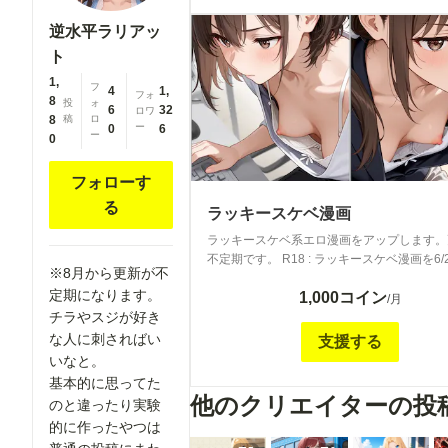
逆水平ラリアッ
ト
1,
フ
4
1,
フォ
8
投
ォ
6
32
ロワ
8
稿
ロ
ー
0
6
ー
0
フォローす
る
ラッキースケベ漫画
ラッキースケベ系エロ漫画をアップします。
不定期です。 R18 : ラッキースケベ漫画を6/
※8月から更新が不
6/24，6/30、7/14、7/24、8/2にアップ。 R1
定期になります。
1,000コイン
チラ漫画を6/29、7/1、7/7、7/27、7/31、8
/月
チラやスジが好き
プ。150コインのほうで使った絵や在庫で漫
ています。普通に絵を楽しむだけなら150で
な人に刺さればい
支援する
います。あえて漫画で読みたいならこちらで
いなと。
基本的に思ってた
他のクリエイターの投
のと違ったり実験
的に作ったやつは