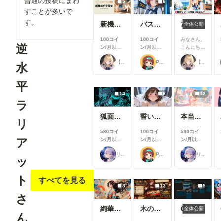
普通の投稿にまわ
5
6
すことが多いで
す。
新機能チラ見せ！#10
バスガイド
7月リリース新機能情報
全体公開
100コイ
100コイ
みなさん、
逆
ン/月
以上
ン/月
以上
こんにち
支援すると
支援すると
は！🌟 今
【公式】ちちぷいちゃん
P.S.T.A.
【公式】ちちぷいちゃん
見ることが
見ることが
回は、7月
水
できます
できます
に実施した
機能改善・
平
アップデー
14
6
12
ト内容をご
ラ
紹介しま
す！ 今月
狐面の忍者ガール
誓いのキス
本当にアイスみたいに溶けている女の子
は新機能の
リ
追加より
580コイ
100コイ
580コイ
も、みなさ
ア
ン/月
以上
ン/月
以上
ン/月
以上
んにより快
支援すると
支援すると
支援すると
適にご利用
リンファ75
P.S.T.A.
リンファ75
見ることが
見ることが
見ることが
ッ
いただける
できます
できます
できます
よう、使い
勝手や見や
ト
すべてを見る
すさを中心
8
12
5
とした改善
さ
を行いまし
た✨ ▼生
絢華幻姫 壱
木の枝の伝説剣
ComfyUIでOpen Pose Editorを使う
全体公開
成機能関連
ん
①生成画面