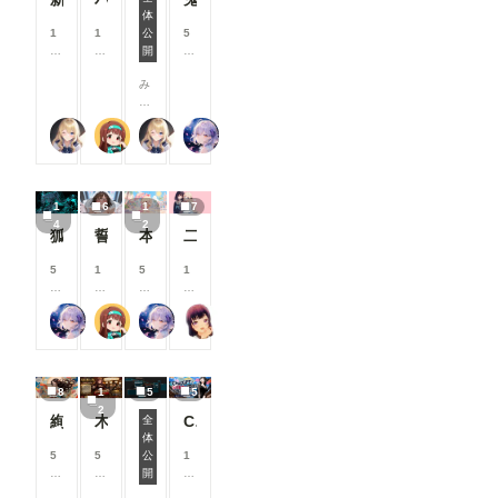
mfyUI-
援
援
援
援
体
表示するよ
7月リリース新機能情報
openpose-
す
す
す
す
1
1
公
5
うに変更し
editor
る
る
る
る
0
0
開
8
ました。
Load
と
と
と
と
0
0
0
必要な設定
Openpose
み
見
見
見
見
コ
コ
コ
だけが表示
JSON ・
な
る
る
る
る
イ
イ
イ
されるた
comfyui_c
さ
こ
こ
こ
こ
ン
ン
ン
め、画面が
ontrolnet_
【公式】ちちぷいちゃん
P.S.T.A.
【公式】ちちぷいちゃん
リンファ75
ん
と
と
と
と
/
/
/
よりシンプ
aux URL：
、
が
が
が
が
月
月
月
ルで分かり
https://gith
こ
で
で
で
で
以
以
以
やすくなっ
ub.com/Fa
ん
き
き
き
き
上
上
上
ています。
nnovel16/
1
6
1
7
に
ま
ま
ま
ま
支
支
支
▼投稿機能
comfyui_c
4
2
ち
す
す
す
す
援
援
援
関連 ●マン
狐面の忍者ガール
誓いのキス
本当にアイスみたいに溶けている女の子
二人のJK362～368
ontrolnet_
は
す
す
す
ガテイスト
aux
！
る
る
る
選択時の案
5
1
5
1
Render
🌟
と
と
と
内を追加
8
0
8
0
Pose
今
見
見
見
作品投稿時
0
0
0
0
JSON
回
る
る
る
に「マン
リンファ75
P.S.T.A.
リンファ75
まーるの別荘
コ
コ
コ
コ
(Human)
は
こ
こ
こ
ガ」テイス
イ
イ
イ
イ
、
と
と
と
トを選択し
ン
ン
ン
ン
OpenPose
7
が
が
が
た際、投稿
/
/
/
/
Pose
月
で
で
で
に関する注
8
1
5
5
月
月
月
月
※「Load
に
き
き
き
意事項を表
2
以
以
以
以
ControlNet
絢華幻姫 壱
木の枝の伝説剣
ChatGPTで背景合成→SDXLで仕上げる。私がよく使っている制作フロー
全
実
ま
ま
ま
示するよう
上
上
上
上
Model」
体
施
す
す
す
ComfyUIでOpen Pose Editorを使う
になりまし
支
支
支
支
「Apply
5
5
公
1
し
た。 セリ
援
援
援
援
ControlNet
0
8
開
0
た
フなどの文
す
す
す
す
」は
0
0
0
機
字が崩れて