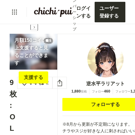
ン
バ
ログイ
ユーザー
ー
ンする
登録する
シ
lock
ッ
プ
月額150コイン以
9
上支援すると見
ることができま
す
支援する
9
いいね
2
逆水平ラリアット
1,880
460
1,
枚
投稿
フォロー
フォロワー
:
フォローする
O
※8月から更新が不定期になります。
L
チラやスジが好きな人に刺さればいい