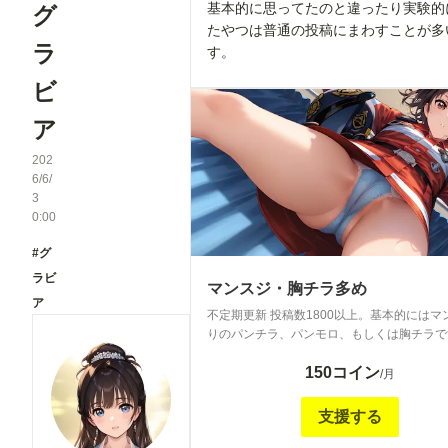
基本的に思ってたのと違ったり実験的
グ
たやつは普通の投稿にまわすことが多
ラ
す。
ビ
ア
202
6/6/
3
0:00
#グ
ラビ
マンスジ・胸チラ多め
ア
不定期更新 投稿数1800以上。基本的にはマ
りのパンチラ、パンモロ、もしくは胸チラで
ンチラはたまにスジなしもあります。
150コイン
/月
支援する