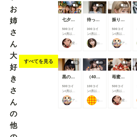
8
40
24
お
姉
七夕星彩
待っていた妻
振りむいたとき
500コイ
300コイ
500コイ
さ
ン/月
以上
ン/月
以上
ン/月
以上
支援すると
支援すると
支援すると
ん
蜜華
おたき
アイドル好き
見ることが
見ることが
見ることが
できます
できます
できます
大
すべてを見る
32
40
8
好
黒のファッション
（40枚）香織@2024/10/22_ハロウィン衣装①
苺蜜甘艶 弍
き
500コイ
100コイ
500コイ
さ
ン/月
以上
ン/月
以上
ン/月
以上
支援すると
支援すると
支援すると
ん
アイドル好き
もち
蜜華
見ることが
見ることが
見ることが
できます
できます
できます
の
他
の