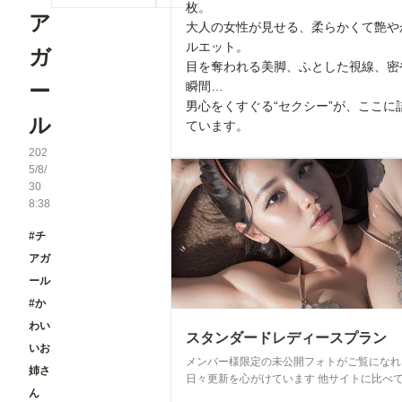
枚。
ア
大人の女性が見せる、柔らかくて艶や
ルエット。
ガ
目を奪われる美脚、ふとした視線、密
ー
瞬間…
男心をくすぐる“セクシー”が、ここに
ル
ています。
202
5/8/
30
8:38
#チ
アガ
ール
#か
わい
スタンダードレディースプラン
いお
メンバー様限定の未公開フォトがご覧になれ
姉さ
日々更新を心がけています 他サイトに比べ
ん
ナブルになっています