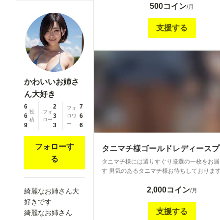
500コイン
/月
支援する
かわいいお姉さ
ん大好き
6
2
7
フォ
投
フォ
6
3
6
ロワ
稿
ロー
ー
9
3
6
フォローす
タニマチ様ゴールドレディースプ
る
タニマチ様には選りすぐり厳選の一枚をお届
す 男気のあるタニマチ様お待ちしておりま
2,000コイン
綺麗なお姉さん大
/月
好きです
支援する
綺麗なお姉さん