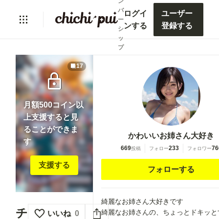
ン
バ
ログイ
ユーザー
ー
ンする
登録する
シ
ッ
プ
17
lock
月額500コイン以
上支援すると見
ることができま
かわいいお姉さん大好き
す
669
233
76
投稿
フォロー
フォロワー
支援する
フォローする
綺麗なお姉さん大好きです
チ
綺麗なお姉さんの、ちょっとドキッと
いいね
0