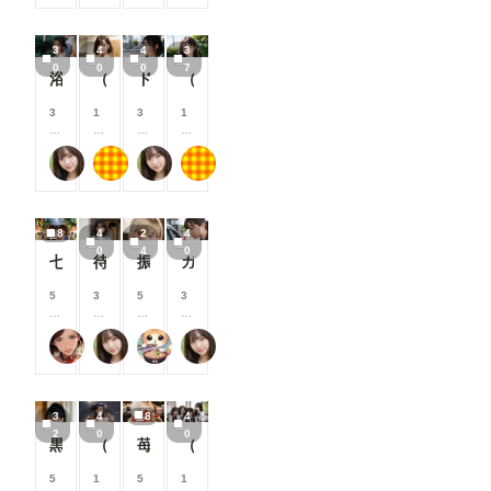
ン
ン
ン
ン
/
/
/
/
3
4
4
3
月
月
月
月
0
0
0
7
以
以
以
以
浴衣女子大生
（40枚）まどか先生@2025/04/18_カフェまどか①
ドライブ女子
（37枚）JK香織@2024/06/08_水着③
上
上
上
上
支
支
支
支
3
1
3
1
援
援
援
援
0
0
0
0
す
す
す
す
0
0
0
0
る
る
る
る
おたき
もち
おたき
もち
コ
コ
コ
コ
と
と
と
と
イ
イ
イ
イ
見
見
見
見
ン
ン
ン
ン
る
る
る
る
/
/
/
/
こ
こ
こ
こ
8
4
2
4
月
月
月
月
と
と
と
と
0
4
0
以
以
以
以
七夕星彩
待っていた妻
振りむいたとき
ガソリンスタンド娘
が
が
が
が
上
上
上
上
で
で
で
で
支
支
支
支
5
3
5
3
き
き
き
き
援
援
援
援
0
0
0
0
ま
ま
ま
ま
す
す
す
す
0
0
0
0
す
す
す
す
る
る
る
る
蜜華
おたき
アイドル好き
おたき
コ
コ
コ
コ
と
と
と
と
イ
イ
イ
イ
見
見
見
見
ン
ン
ン
ン
る
る
る
る
/
/
/
/
こ
こ
こ
こ
3
4
8
4
月
月
月
月
と
と
と
と
2
0
0
以
以
以
以
黒のファッション
（40枚）香織@2024/10/22_ハロウィン衣装①
苺蜜甘艶 弍
（40枚）JK香織@2024/10/18_複数人の中にうちの子①
が
が
が
が
上
上
上
上
で
で
で
で
支
支
支
支
5
1
5
1
き
き
き
き
援
援
援
援