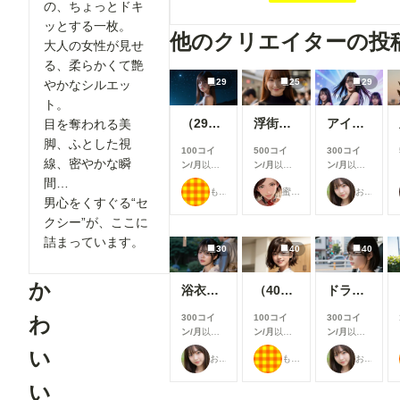
の、ちょっとドキ
ッとする一枚。
他のクリエイターの投
大人の女性が見せ
る、柔らかくて艶
29
25
29
やかなシルエッ
ト。
（29枚）香織2026/07/20_ナイトビーチ②
浮街麗影『街で見かけたイイ女』伍
アイドルのステージ披露
目を奪われる美
脚、ふとした視
100コイ
500コイ
300コイ
線、密やかな瞬
ン/月
以上
ン/月
以上
ン/月
以上
支援すると
支援すると
支援すると
間…
もち
蜜華
おたき
見ることが
見ることが
見ることが
男心をくすぐる“セ
できます
できます
できます
クシー”が、ここに
詰まっています。
30
40
40
か
浴衣女子大生
（40枚）まどか先生@2025/04/18_カフェまどか①
ドライブ女子
わ
300コイ
100コイ
300コイ
ン/月
以上
ン/月
以上
ン/月
以上
支援すると
支援すると
支援すると
い
おたき
もち
おたき
見ることが
見ることが
見ることが
できます
できます
できます
い