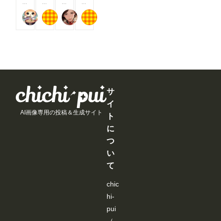
0
0
0
0
ま
ま
ま
ま
す
す
す
す
0
0
0
0
す
す
す
す
る
る
る
る
アイドル好き
もち
蜜華
もち
コ
コ
コ
コ
と
と
と
と
イ
イ
イ
イ
見
見
見
見
ン
ン
ン
ン
る
る
る
る
/
/
/
/
こ
こ
こ
こ
月
月
月
月
と
と
と
と
以
以
以
以
が
が
が
が
上
上
上
上
で
で
で
で
支
支
支
支
き
き
き
き
援
援
援
援
ま
ま
ま
ま
す
す
す
す
サ
す
す
す
す
る
る
る
る
イ
と
と
と
と
AI画像専用の投稿＆生成サイト
見
見
見
見
ト
る
る
る
る
に
こ
こ
こ
こ
と
と
と
と
つ
が
が
が
が
い
で
で
で
で
き
き
き
き
て
ま
ま
ま
ま
す
す
す
す
chic
hi-
pui
（