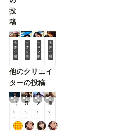
投
稿
全
全
全
全
体
体
体
体
ママビキニ
ママビキニ
ママビキニ
ミルクママ
公
公
公
公
開
開
開
開
他のクリエイ
ターの投稿
2
2
2
1
9
5
9
3
（29枚）香織2026/07/20_ナイトビーチ②
浮街麗影『街で見かけたイイ女』伍
アイドルのステージ披露
皇翼聖鎧
1
5
3
5
0
0
0
0
0
0
0
0
もち
蜜華
おたき
蜜華
コ
コ
コ
コ
イ
イ
イ
イ