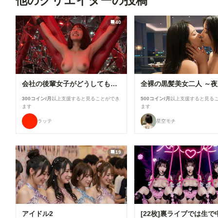
他のクリエイターの投稿
40
会社の後輩女子がどうしても拘束してほしいっていうから
300コイン/月
以上支援すると見ることができ
500コイン/月
以上支援すると見る
ます
ます
ラッテ
星空モチ
19
アイドル2