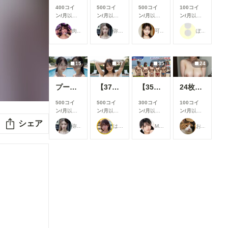
400コイ
500コイ
500コイ
100コイ
ン/月
以上
ン/月
以上
ン/月
以上
ン/月
以上
支援すると
支援すると
支援すると
支援すると
肉便器製造機
弥太郎
可愛い女の子のAIグラビア写真集
ぽんぽこぽん
見ることが
見ることが
見ることが
見ることが
できます
できます
できます
できます
15
37
35
24
プールで撮影４
【37枚】未処理腋見せプール足コキ
【35枚】露出教の海水浴（宗派：Grok）
24枚 巨乳人妻 全生成分
500コイ
500コイ
300コイ
100コイ
ン/月
以上
ン/月
以上
ン/月
以上
ン/月
以上
支援すると
支援すると
支援すると
支援すると
シェア
弥太郎
はや太郎
M96（むくろ）
おーしろ
見ることが
見ることが
見ることが
見ることが
できます
できます
できます
できます