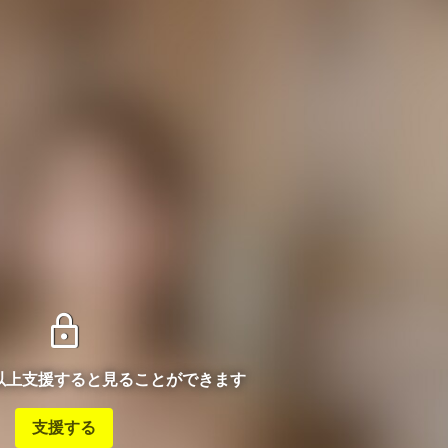
lock
ン以上支援すると見ることができます
支援する