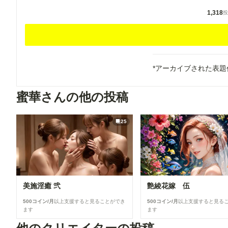
1,318
投
*アーカイブされた表
蜜華さんの他の投稿
25
美施淫癒 弐
艶綾花嫁 伍
500コイン/月
以上支援すると見ることができ
500コイン/月
以上支援すると見る
ます
ます