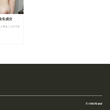
全生成分
ると見ることができ
© chichi-pui