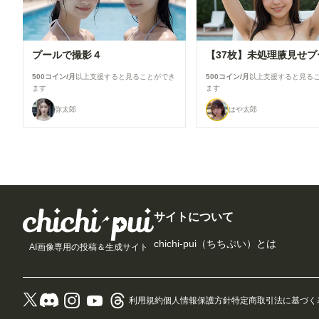
プールで撮影４
500コイン/月
以上支援すると見ることができ
500コイン/月
以上支援すると見る
ます
ます
弥太郎
はや太郎
サイトについて
chichi-pui（ちちぷい）とは
AI画像専用の投稿＆生成サイト
利用規約
個人情報保護方針
特定商取引法に基づく