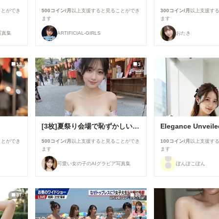
ことができ
500コイン/月
以上支援すると見ることができ
300コイン/月
以上支援す
ます
ます
写真集
ARTIFICIAL-GIRLS
おたき
13
3
[3枚]夏祭り会場で恥ずかしい格好をしちゃう清楚系美女
Elegance Unveil
ことができ
500コイン/月
以上支援すると見ることができ
100コイン/月
以上支援す
ます
ます
可愛い女の子のAIグラビア写真集
ぽんぽこぽん
37
35