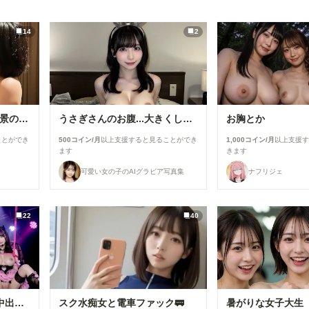
14
2
全裸の黒髪美女二人 ～夜景の高級プライベートダイニング～
うさぎさんのお腹...大きくしてもらったの🍼🐇💕
お胸とか
ことができ
500コイン/月
以上支援すると見ることができ
1,000コイン/月
以上支援
ます
きます
可愛い女の子のAIグラビア写真集
ナフリジェ
22
40
[22枚]裏ライブでは生で中出しOK&精液を糸を引いて垂れ流す激カワ激エロアイドル🍼💕
スク水痴女と電車ファック🚃
暑がりな女子大生