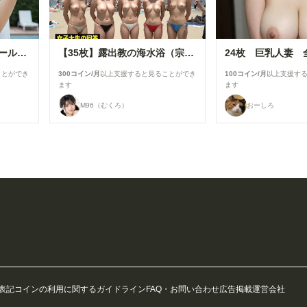
【37枚】未処理腋見せプール足コキ
【35枚】露出教の海水浴（宗派：Grok）
24枚 巨乳人妻 
ことができ
300コイン/月
以上支援すると見ることができ
100コイン/月
以上支援す
ます
ます
M96（むくろ）
おーしろ
表記
コインの利用に関するガイドライン
FAQ・お問い合わせ
広告掲載
運営会社