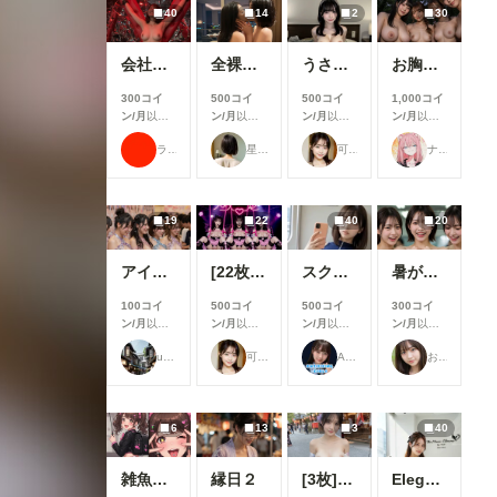
40
14
2
30
会社の後輩女子がどうしても拘束してほしいっていうから
全裸の黒髪美女二人 ～夜景の高級プライベートダイニング～
うさぎさんのお腹...大きくしてもらったの🍼🐇💕
お胸とか
300コイ
500コイ
500コイ
1,000コイ
ン/月
以上
ン/月
以上
ン/月
以上
ン/月
以上
支援すると
支援すると
支援すると
支援すると
ラッテ
星空モチ
可愛い女の子のAIグラビア写真集
ナフリジェ
見ることが
見ることが
見ることが
見ることが
できます
できます
できます
できます
19
22
40
20
アイドル2
[22枚]裏ライブでは生で中出しOK&精液を糸を引いて垂れ流す激カワ激エロアイドル🍼💕
スク水痴女と電車ファック🚃
暑がりな女子大生
100コイ
500コイ
500コイ
300コイ
ン/月
以上
ン/月
以上
ン/月
以上
ン/月
以上
支援すると
支援すると
支援すると
支援すると
user_Osk
可愛い女の子のAIグラビア写真集
ARTIFICIAL-GIRLS
おたき
見ることが
見ることが
見ることが
見ることが
できます
できます
できます
できます
6
13
3
40
雑魚メスガキ
縁日２
[3枚]夏祭り会場で恥ずかしい格好をしちゃう清楚系美女
Elegance Unveiled ②