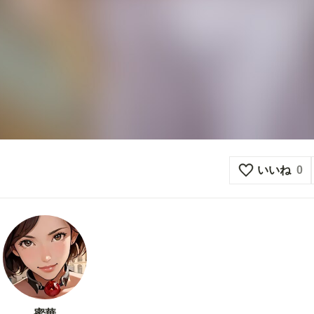
いいね
0
蜜華