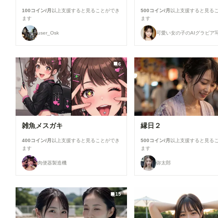
100コイン/月
以上支援すると見ることができ
500コイン/月
以上支援すると見る
ます
ます
user_Osk
可愛い女の子のAIグラビア
6
雑魚メスガキ
縁日２
400コイン/月
以上支援すると見ることができ
500コイン/月
以上支援すると見る
ます
ます
肉便器製造機
弥太郎
15