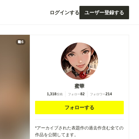
ログインする
ユーザー登録する
6
蜜華
1,318
82
214
投稿
フォロー
フォロワー
フォローする
*アーカイブされた表題作の過去作含む全ての
作品を公開してます。