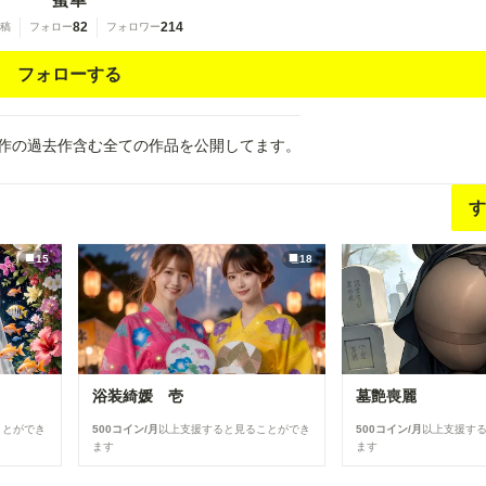
82
214
稿
フォロー
フォロワー
フォローする
題作の過去作含む全ての作品を公開してます。
す
15
18
浴装綺媛 壱
墓艶喪麗
ことができ
500コイン/月
以上支援すると見ることができ
500コイン/月
以上支援す
ます
ます