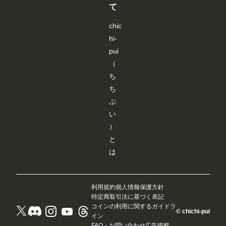
き
き
き
き
て
ま
ま
ま
ま
す
す
す
す
chic
hi-
pui
（
ち
ち
ぷ
い
）
と
は
利用規約
個人情報保護方針
特定商取引法に基づく表記
コインの利用に関するガイドラ
© chichi-pui
イン
FAQ・お問い合わせ
広告掲載