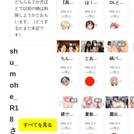
どちらも２か月ほ
【高坂麗奈】自分の部屋に彼氏を呼んで・・・
は！余何も着てなかった！w
OLとエッチ
どで以前の物は削
200コイ
800コイ
600コイ
除しようかとおも
ン/月
以上
ン/月
以上
ン/月
以上
います。（どうす
支援すると
支援すると
支援すると
ふぅみん
闇の熊太郎
shu_mohe_R18
見ることが
見ることが
見ることが
るかまだ未定で
できます
できます
できます
す）
30
40
16
sh
ちんちん見つけた！
とある女子大の仲良しグループの日常風景
縞パンと陰毛とか
u_
800コイ
300コイ
700コイ
m
ン/月
以上
ン/月
以上
ン/月
以上
支援すると
支援すると
支援すると
じゅじゅじゅ
ラッテ
ナフリジェ
見ることが
見ることが
見ることが
oh
できます
できます
できます
e_
4
4
R1
裸でスポンサーを接待するアイドル【秋吉みる】編
夏祭りで興奮したオタクに襲われる一軍ギャルズ【桃園ひまり】編
露出プレイ078
8
500コイ
500コイ
500コイ
すべてを見る
さ
ン/月
以上
ン/月
以上
ン/月
以上
支援すると
支援すると
支援すると