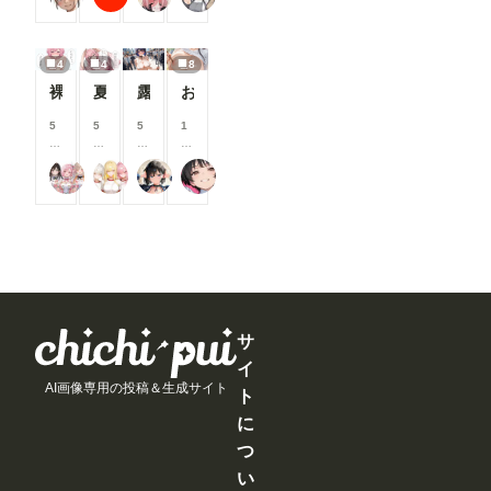
と
と
と
と
イ
イ
イ
イ
見
見
見
見
ン
ン
ン
ン
る
る
る
る
/
/
/
/
こ
こ
こ
こ
4
4
8
月
月
月
月
と
と
と
と
以
以
以
以
裸でスポンサーを接待するアイドル【秋吉みる】編
夏祭りで興奮したオタクに襲われる一軍ギャルズ【桃園ひまり】編
露出プレイ078
お箸でおっぱい❤
が
が
が
が
上
上
上
上
で
で
で
で
支
支
支
支
5
5
5
1
き
き
き
き
援
援
援
援
0
0
0
0
ま
ま
ま
ま
す
す
す
す
0
0
0
0
す
す
す
す
る
る
る
る
17時からはアイドル！
一軍ギャルズ
EBI
rulenye（ルルナイ）
コ
コ
コ
コ
と
と
と
と
イ
イ
イ
イ
見
見
見
見
ン
ン
ン
ン
る
る
る
る
/
/
/
/
こ
こ
こ
こ
月
月
月
月
と
と
と
と
以
以
以
以
が
が
が
が
上
上
上
上
で
で
で
で
支
支
支
支
き
き
き
き
援
援
援
援
ま
ま
ま
ま
す
す
す
す
サ
す
す
す
す
る
る
る
る
イ
と
と
と
と
AI画像専用の投稿＆生成サイト
見
見
見
見
ト
る
る
る
る
に
こ
こ
こ
こ
と
と
と
と
つ
が
が
が
が
い
で
で
で
で