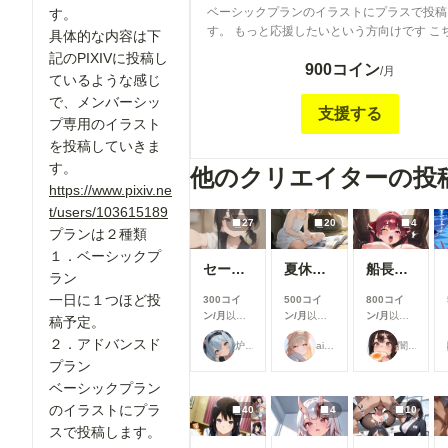
ベーシックプランのイラストにプラスで投稿
す。
す。 もっと応援したいという方向けです こちらのプ
具体的な内容は下
ランではリクエストも受け付けます！
記のPIXIVに投稿し
900コイン
/月
ているような感じ
で、メンバーシッ
支援する
プ専用のイラスト
を投稿していきま
す。
他のクリエイターの投
https://www.pixiv.ne
t/users/103615189
27
20
4
プランは２種類
１．ベーシックプ
セーラーちゃんと先生 26-08-04
夏休みに覚えたこと
船長のズボズボおなにー♪
ラン
一日に１つほど投
300コイ
500コイ
800コイ
ン/月
以上
ン/月
以上
ン/月
以上
稿予定。
支援すると
支援すると
支援すると
２．アドバンスド
炉巨猫@今日はこれでいいかな
ailovepui
闇の熊太郎
見ることが
見ることが
見ることが
プラン
できます
できます
できます
ベーシックプラン
のイラストにプラ
40
4
10
スで投稿します。