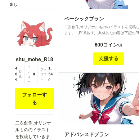
出し
ベーシックプラン
二次創作,オリジナルもののイラストを投稿
ます。（R18あり） 具体的な内容は下記のPI
稿しているような感じで、メンバーシップ専
600コイン
ラストを投稿していきます。
/月
https://www.pixiv.net/users/103615189 一日に１つほ
ど投稿予定。（R18あり） （リクエストは
支援する
shu_mohe_R18
スドプランでのみ受け付けます）
フ
4
1,
フォ
投
ォ
0
0
54
ロワ
稿
ロ
ー
9
0
ー
フォローす
る
二次創作,オリジナ
ルもののイラスト
アドバンスドプラン
を投稿していきま