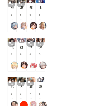
2
2
4
3
上
上
上
上
7
0
セーラーちゃんと先生 26-08-04
夏休みに覚えたこと
船長のズボズボおなにー♪
ミモザ
支
支
支
支
援
援
援
援
す
す
す
す
3
5
8
5
る
る
る
る
0
0
0
0
と
と
と
と
0
0
0
0
炉巨猫@今日はこれでいいかな
ailovepui
闇の熊太郎
いち
見
見
見
見
コ
コ
コ
コ
る
る
る
る
イ
イ
イ
イ
こ
こ
こ
こ
ン
ン
ン
ン
と
と
と
と
/
/
/
/
4
4
1
1
が
が
が
が
月
月
月
月
0
0
5
で
で
で
で
以
以
以
以
【高坂麗奈】自分の部屋に彼氏を呼んで・・・
は！余何も着てなかった！w
OLとエッチ
スク水幸奈 やっぱりえっちな・・・ S-514
き
き
き
き
上
上
上
上
ま
ま
ま
ま
支
支
支
支
2
8
6
5
す
す
す
す
援
援
援
援
0
0
0
0
す
す
す
す
0
0
0
0
る
る
る
る
ふぅみん
闇の熊太郎
shu_mohe_R18
えるがるむ
コ
コ
コ
コ
と
と
と
と
イ
イ
イ
イ
見
見
見
見
ン
ン
ン
ン
る
る
る
る
/
/
/
/
こ
こ
こ
こ
3
4
1
4
月
月
月
月
と
と
と
と
0
0
6
以
以
以
以
ちんちん見つけた！
とある女子大の仲良しグループの日常風景
縞パンと陰毛とか
浴衣で性行為を楽しむタワマン妻【山口明香里】編
が
が
が
が
上
上
上
上
で
で
で
で
支
支
支
支
8
3
7
5
き
き
き
き
援
援
援
援
0
0
0
0
ま
ま
ま
ま
す
す
す
す
0
0
0
0
す
す
す
す
る
る
る
る
じゅじゅじゅ
ラッテ
ナフリジェ
タワマン妻
コ
コ
コ
コ