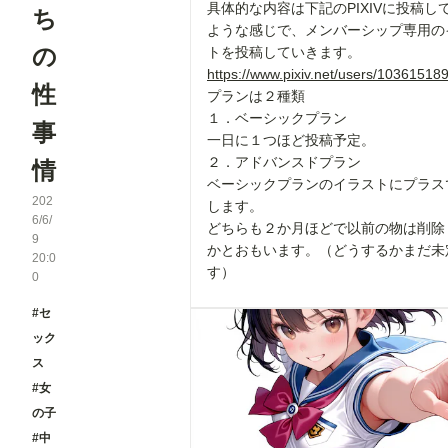
具体的な内容は下記のPIXIVに投稿し
ち
ような感じで、メンバーシップ専用の
の
トを投稿していきます。
https://www.pixiv.net/users/10361518
性
プランは２種類
１．ベーシックプラン
事
一日に１つほど投稿予定。
２．アドバンスドプラン
情
ベーシックプランのイラストにプラス
202
します。
6/6/
どちらも２か月ほどで以前の物は削除
9
かとおもいます。（どうするかまだ未
20:0
す）
0
#セ
ック
ス
#女
の子
#中