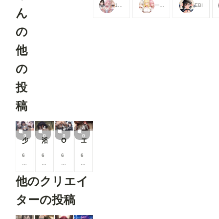
17時からはアイドル！
一軍ギャルズ
EBI
見ることが
見ることが
見ることが
ん
できます
できます
できます
の
他
の
投
稿
1
4
1
4
0
0
0
0
少女とエッチ
浴衣姿でエッチ
OLとエッチ
エリス・グレイラット
6
6
6
6
0
0
0
0
0
0
0
0
他のクリエイ
コ
コ
コ
コ
イ
イ
イ
イ
ン
ン
ン
ン
ターの投稿
/
/
/
/
月
月
月
月
以
以
以
以