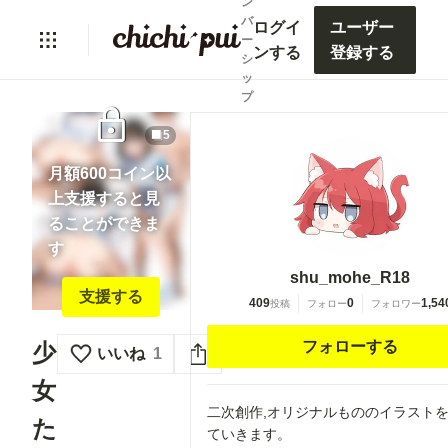
ン
バ
ログイ
ユーザー
ー
ンする
登録する
シ
ッ
プ
lock
5
月額600コイン以
上支援すると見
ることができま
す
shu_mohe_R18
支援する
409
0
1,54
投稿
フォロー
フォロワー
フォローする
少
いいね
1
女
二次創作,オリジナルもののイラスト
た
ていきます。