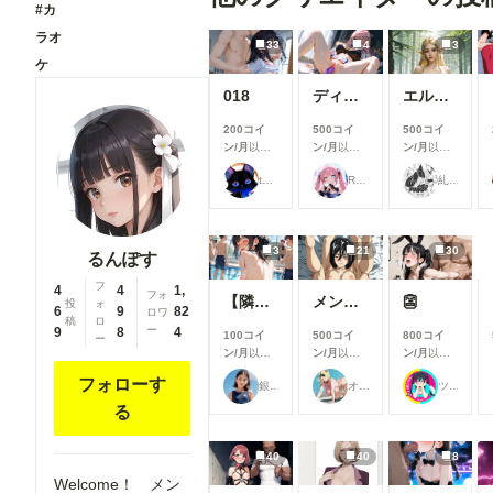
#カ
ラオ
33
4
3
ケ
018
ディルドを入れ込んで
エルフの姫様(３枚)
200コイ
500コイ
500コイ
ン/月
以上
ン/月
以上
ン/月
以上
支援すると
支援すると
支援すると
takane
Rkata
糺ノ杜 胡瓜堂 （ただすのもり きゅうりどう）
見ることが
見ることが
見ることが
できます
できます
できます
3
21
30
るんぽす
フ
4
4
1,
フォ
【隣のお姉さん】お姉さんに群がるプール男子達⑦
メンシプ限定
👺
投
ォ
6
9
82
ロワ
稿
ロ
ー
9
8
4
100コイ
500コイ
800コイ
ー
ン/月
以上
ン/月
以上
ン/月
以上
支援すると
支援すると
支援すると
フォローす
銀爺
オマンティス3世
ツインテール-Psych💗👺
見ることが
見ることが
見ることが
できます
できます
できます
る
40
40
8
Welcome！ メン