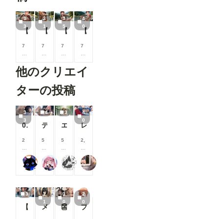
3
3
3
4
3
1
5
0
【かのかり】千鶴：アフターストーリー⑤
【かのかり】千鶴：アフターストーリー④
【かのかり】千鶴：アフターストーリー③
【かのかり】千鶴：アフターストーリー②
7
7
7
7
0
0
0
0
0
0
0
0
他のクリエイ
コ
コ
コ
コ
イ
イ
イ
イ
ン
ン
ン
ン
ターの投稿
/
/
/
/
月
月
月
月
以
以
以
以
3
4
3
4
上
上
上
上
3
0
018
ディルドを入れ込んで
エルフの姫様(３枚)
レイ SEX＋フェラ集
支
支
支
支
援
援
援
援
す
す
す
す
2
5
5
2,
る
る
る
る
0
0
0
0
と
と
と
と
0
0
0
0
takane
Rkata
糺ノ杜 胡瓜堂 （ただすのもり きゅうりどう）
user_u4HmjbvgiE
見
見
見
見
コ
コ
コ
0
る
る
る
る
イ
イ
イ
コ
こ
こ
こ
こ
ン
ン
ン
イ
と
と
と
と
/
/
/
ン
3
2
3
2
が
が
が
が
月
月
月
/
1
0
0
で
で
で
で
以
以
以
月
【隣のお姉さん】お姉さんに群がるプール男子達⑦
メンシプ限定
👺
ブルマお漏らし【ガ〇ママ】
き
き
き
き
上
上
上
以
ま
ま
ま
ま
支
支
支
上