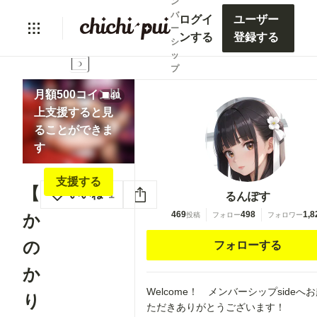
ン
バ
ログイ
ユーザー
ー
ンする
登録する
シ
lock
ッ
プ
月額500コイン以
40
上支援すると見
ることができま
す
支援する
【
いいね
1
るんぽす
469
498
1,8
か
投稿
フォロー
フォロワー
の
フォローする
か
Welcome！ メンバーシップsideへ
り
ただきありがとうございます！