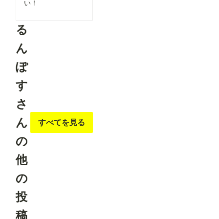
い！
る
ん
ぽ
す
さ
ん
すべてを見る
の
他
の
投
稿