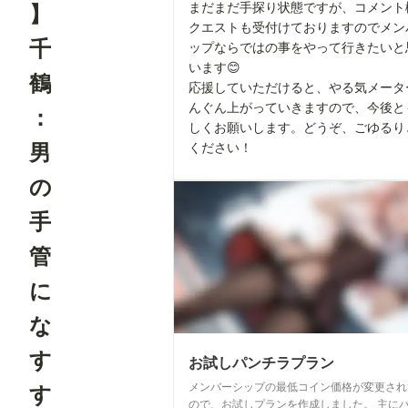
まだまだ手探り状態ですが、コメント
】
クエストも受付けておりますのでメン
千
ップならではの事をやって行きたいと
います😊
鶴
応援していただけると、やる気メータ
んぐん上がっていきますので、今後と
：
しくお願いします。どうぞ、ごゆるり
男
ください！
の
手
管
に
な
す
お試しパンチラプラン
メンバーシップの最低コイン価格が変更され
す
ので、お試しプランを作成しました。 主に