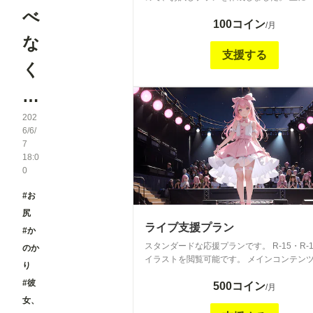
キーさんのためのプランです😅 タイトル通
べ
100コイン
パン・パンチラ・下着成分多めでやっていき
/月
思います👍
な
支援する
く
…
202
6/6/
7
18:0
0
#お
尻
ライブ支援プラン
#か
スタンダードな応援プランです。 R-15・R-
のか
イラストを閲覧可能です。 メインコンテン
り
チラやヌード等を含むHなイラストになると
#彼
500コイン
😅 ※全年齢イラストはこちらに投稿予定で
/月
女、