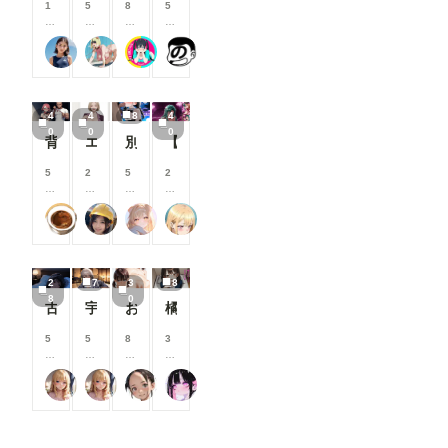
1
5
8
5
す
す
す
す
援
援
援
支
0
0
0
0
す
す
す
援
0
0
0
0
る
る
る
す
銀爺
オマンティス3世
ツインテール-Psych💗👺
ヤソン社員
コ
コ
コ
コ
と
と
と
る
イ
イ
イ
イ
見
見
見
と
ン
ン
ン
ン
る
る
る
見
/
/
/
/
こ
こ
こ
る
4
4
8
4
月
月
月
月
と
と
と
こ
0
0
0
以
以
以
以
背徳の誘惑_花寺○どか04
エロジジイに操作されたパクノダ
別バージョンバニーさんナイトプール性接待
【三月静香】 Love Hotel 【Shizuka Mitsuki】
が
が
が
と
上
上
上
上
で
で
で
が
支
支
支
支
5
2
5
2
き
き
き
で
援
援
援
援
0
0
0
0
ま
ま
ま
き
す
す
す
す
0
0
0
0
す
す
す
ま
る
る
る
る
チョコグラ_AI
はにーわー
ailovepui
ふぅみん
コ
コ
コ
コ
す
と
と
と
と
イ
イ
イ
イ
見
見
見
見
ン
ン
ン
ン
る
る
る
る
/
/
/
/
こ
こ
こ
こ
2
7
3
8
月
月
月
月
と
と
と
と
8
0
以
以
以
以
古手川唯
宇崎月
おっぱいあそこ
橘さんアーカイブ(ep.1~5)#テキスト有Ver
が
が
が
が
上
上
上
上
で
で
で
で
支
支
支
支
5
5
8
3
き
き
き
き
援
援
援
援
0
0
0
0
ま
ま
ま
ま
す
す
す
す
0
0
0
0
す
す
す
す
る
る
る
る
いち
いち
じゅじゅじゅ
ここどこ？
コ
コ
コ
コ
と
と
と
と
イ
イ
イ
イ
見
見
見
見
ン
ン
ン
ン
る
る
る
る
/
/
/
/
こ
こ
こ
こ