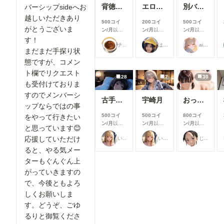
背徳の誘惑_花寺○どか04
エロジジイに操作されたパクノダ
別バージョンバニーさんナイトプール性接待
バーシップsideへお
越しいただきあり
500コイ
200コイ
500コイ
がとうございま
ン/月
以上
ン/月
以上
ン/月
以上
支援すると
支援すると
支援すると
す！
チョコグラ_AI
はにーわー
ailovepui
見ることが
見ることが
見ることが
まだまだ手探り状
できます
できます
できます
態ですが、コメン
ト欄でリクエスト
28
7
30
も受付けておりま
すのでメンバーシ
古手川唯
宇崎月
おっぱいあそこ
ップならではの事
500コイ
500コイ
800コイ
をやって行きたい
ン/月
以上
ン/月
以上
ン/月
以上
と思っています😊
支援すると
支援すると
支援すると
応援していただけ
いち
いち
じゅじゅじゅ
見ることが
見ることが
見ることが
できます
できます
できます
ると、やる気メー
ターもぐんぐん上
がっていきますの
で、今後ともよろ
しくお願いしま
す。どうぞ、ごゆ
るりと御覧くださ