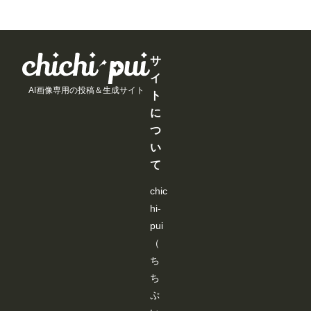
月
月
月
月
と
と
と
と
以
以
以
以
が
が
が
が
上
上
上
上
で
で
で
で
支
支
支
支
き
き
き
き
援
援
援
援
ま
ま
ま
ま
す
す
す
す
サ
す
す
す
す
る
る
る
る
イ
と
と
と
と
AI画像専用の投稿＆生成サイト
見
見
見
見
ト
る
る
る
る
に
こ
こ
こ
こ
と
と
と
と
つ
が
が
が
が
い
で
で
で
で
き
き
き
き
て
ま
ま
ま
ま
す
す
す
す
chic
hi-
pui
（
ち
ち
ぷ