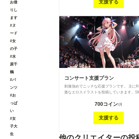
支援する
お借
りし
ます
#ヌ
ード
#女
の子
#水
原千
鶴
コンサート支援プラン
#パ
刺激強めでニッチな応援プランです。 主にR-
ンツ
激なエロスイラストを投稿していきます。S
#お
アックな性癖等の作品はこちらでの投稿にな
っぱ
700コイン
す。 ※FANZA等で発売した商用作品の未公開・ボツ
/月
イラストや厳選まとめCG集。 作品登場人
い
アフターストーリー特典画像などもこちらで
支援する
#女
する予定です。
子大
生
他のクリエイターの投