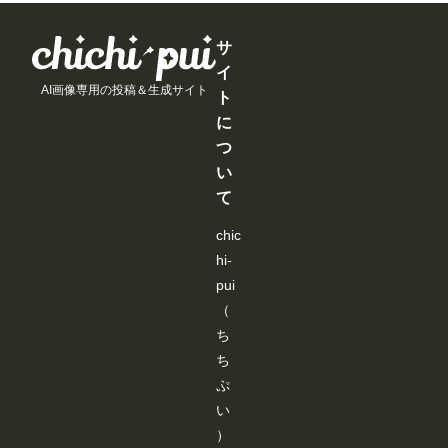
す
す
す
す
写
で
る
る
真
す
と
と
裸
。
見
見
サ
の
企
る
る
イ
う
画
こ
こ
AI画像専用の投稿＆生成サイト
さ
「
と
と
ト
ぎ
部
が
が
に
さ
活
で
で
ん
・
き
き
つ
と
サ
ま
ま
い
あ
ー
す
す
そ
ク
て
ぼ
ル
🐇
勧
chic
💕
誘
ht
」
hi-
tp
参
s:/
加
pui
/m
作
（
e
品
m
で
ち
b
す
ち
er
。
sh
ht
ぷ
ip.
tp
い
ch
s:/
ic
/w
）
hi-
w