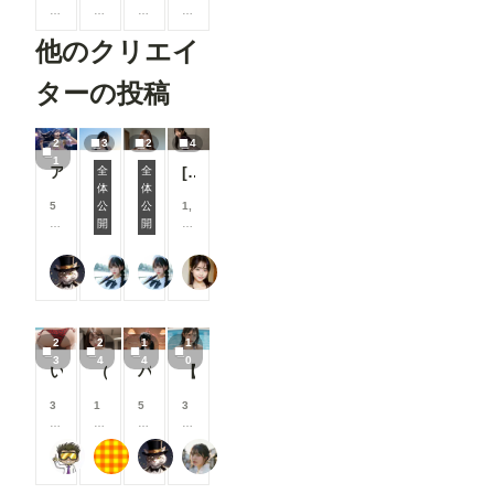
0
0
0
0
0
0
0
0
他のクリエイ
コ
コ
コ
コ
イ
イ
イ
イ
ン
ン
ン
ン
ターの投稿
/
/
/
/
月
月
月
月
以
以
以
以
2
3
2
4
上
上
上
上
1
アイドル
[4枚]アイドル級に可愛い女の子のお尻🍑
支
支
支
支
全
全
援
援
援
援
体
体
ビーチ
ビキニ
す
す
す
す
5
公
公
1,
る
る
る
る
0
開
開
2
と
と
と
と
0
0
見
見
見
見
コ
0
さぬ
Studio jirojohn Collection
Studio jirojohn Collection
可愛い女の子のAIグラビア写真集
る
る
る
る
イ
コ
こ
こ
こ
こ
ン
イ
と
と
と
と
/
ン
が
が
が
が
月
/
2
2
1
1
で
で
で
で
以
月
3
4
4
0
き
き
き
き
上
以
いろんなお尻⑥
（24枚）まさみ先輩@2023/10/08_オフィス服③
パンチラ
【10枚】爽やかな清楚水着美女
ま
ま
ま
ま
支
上
す
す
す
す
援
支
3
1
5
3
す
援
0
0
0
0
る
す
0
0
0
0
と
る
DIVER
もち
さぬ
清楚偏愛アトリエ
コ
コ
コ
コ
見
と
イ
イ
イ
イ
る
見
ン
ン
ン
ン