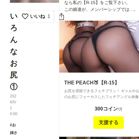
なら私の【R-15】をご覧下さい。
この娘達が、メンバーシップでは…。
い
いいね
1
ろ
ん
な
お
尻
THE PEACH🍑【R-15】
①
お尻を堪能できるフェチプラン！ ギャルや
202
のお尻にフォーカスしたフェチアングル画像
6/5/
Xでは公開できず泣く泣くストックに閉まっ
1
300コイン
去の画像も全放出！ 全てお尻のみとなって
/月
0:00
支援する
#お
姉さ