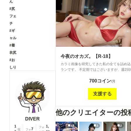
ん
#尻
フェ
チ
#ギ
ャル
#着
衣尻
今夜のオカズ。【R-18】
#お
カラミ画像を研究してきた私の全てを詰め込
しり
ランです。 不定期ではございますが、週2回
新をお約束します。 クオリティは保証付き
700コイン
オカズを提供します！ ただし、ギャルやお姉さん中
/月
心で、清楚や幼女は登場しません。 着衣や
私の考える全てのエロをぶち込みます！ 是
支援する
援宜しくお願いします。
他のクリエイターの投
DIVER
21
3
2
1
1,
フォ
7
投
フォ