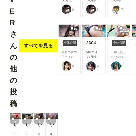
ン/月
以上
ン/月
以上
ン/月
以上
支援すると
支援すると
支援すると
E
さぬ
さぬ
DIVER
見ることが
見ることが
見ることが
できます
できます
できます
R
16
14
30
さ
うさぎさんとあそぼ🐇💕
260427P【14枚】キラキラ日記には載せられなかった、ありのままの紗耶【秘密の】
ようこそコスプレテニス部へ！
全体公開
全体公開
ん
すべてを見る
写真の女の
500コイ
一般公開し
の
子のR-18
ン/月
以上
た分の続き
写真 裸の
支援すると
です。 企
可愛い女の子のAIグラビア写真集
ぷにぷに
ピープくん
他
うさぎさん
見ることが
画「部活・
とあそぼ🐇
できます
サークル勧
💕
誘」参加作
の
https://me
品です。
mbership.c
https://ww
投
hichi-
w.chichi-
pui.com/p
pui.com/ev
osts/image
ents/user-
稿
s/b8e942e
events/27
b-dcd4-
c832e8-
4439-
73e9-
2
2
1
1
b7b0-
4c81-
5
6
8
7
いろんなお尻㊱
いろんなお尻㉟
いろんなお尻㉞
いろんなお尻㉝
9d849c49f
a5e3-
47c/
bcd21919
3
3
3
3
cf97/