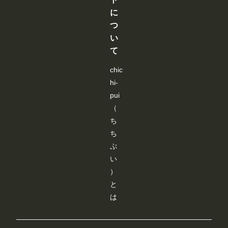
ぎ
部
が
が
に
さ
活
で
で
ん
・
き
き
つ
と
サ
ま
ま
い
あ
ー
す
す
そ
ク
て
ぼ
ル
🐇
勧
chic
💕
誘
ht
」
hi-
tp
参
s:/
加
pui
/m
作
（
e
品
m
で
ち
b
す
ち
er
。
sh
ht
ぷ
ip.
tp
い
ch
s:/
ic
/w
）
hi-
w
と
p
w.
ui.
ch
は
co
ic
m/
hi-
p
p
os
ui.