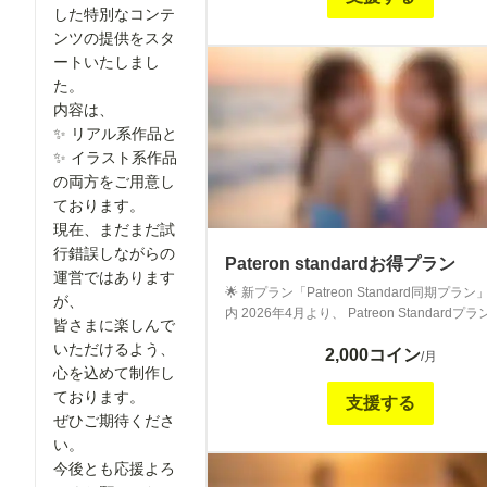
分セット ・構図案の一部公開 ・でぃなー限
した特別なコンテ
シチュエーション作品 通常投稿では公開しない要素
ンツの提供をスタ
や、 より深く世界観を楽しめる内容を中心
ートいたしまし
ています。 作品のクオリティ向上と挑戦的なテーマ
た。
制作を支えてくださる方向けの、 最も充実
内容は、
プランです。 まだ試行と改善を重ねながらの運営で
✨ リアル系作品と
はありますが、 最上位プランにふさわしい
届けできるよう、 一作一作丁寧に制作して
✨ イラスト系作品
す。 ここでしか体験できない特別な内容を、 少しず
の両方をご用意し
つ積み重ねていきます。 継続的に深く応援してくだ
ております。
さる皆さまへ。 心より感謝申し上げます。 今後の展
現在、まだまだ試
開にも、ぜひご期待ください。
行錯誤しながらの
Pateron standardお得プラン
運営ではあります
🌟 新プラン「Patreon Standard同期プラ
が、
内 2026年4月より、 Patreon Standardプランにて
皆さまに楽しんで
Studio Jirojohn Collection および yunaeleg
いただけるよう、
2,000コイン
開している画像を、 chichi-puiでもご閲覧
/月
心を込めて制作し
プランの提供を開始いたしました。 これまでPatreon
ております。
Standardプランのメンバー様に Discordに
支援する
開していた画像と同一の内容を、 chichi-pu
ぜひご期待くださ
届けいたします。 Patreonへのご登録が難しかった方
い。
にも、 同じ作品をお楽しみいただける環境
今後とも応援よろ
しました。 週１回以上の更新を予定しています。 主