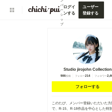
ン
バ
ログイ
ユーザー
ー
ンする
登録する
シ
ッ
プ
Studio jirojohn Collection
986
214
2,4
投稿
フォロー
フォロワー
フォローする
このたび、メンバー登録いただいた方
で、R-15、R-18作品を中心とした特