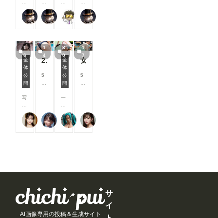
0
0
0
0
す
ま
す
す
す
す
0
0
0
0
す
る
る
る
る
さぬ
さぬ
DIVER
さぬ
コ
コ
コ
コ
と
と
と
と
イ
イ
イ
イ
見
見
見
見
ン
ン
ン
ン
る
る
る
る
/
/
/
/
こ
こ
こ
こ
1
1
3
1
月
月
月
月
と
と
と
と
6
4
0
7
以
以
以
以
260427P【14枚】キラキラ日記には載せられなかった、ありのままの紗耶【秘密の】
女子アナ体力測定スペシャル
全
全
が
が
が
が
上
上
上
上
体
体
で
で
で
で
うさぎさんとあそぼ🐇💕
ようこそコスプレテニス部へ！
支
支
支
支
公
5
公
5
き
き
き
き
援
援
援
援
開
0
開
0
ま
ま
ま
ま
す
す
す
す
0
0
す
す
す
す
る
る
る
る
写
一
コ
コ
と
と
と
と
真
般
イ
イ
見
見
見
見
の
公
ン
ン
る
る
る
る
可愛い女の子のAIグラビア写真集
ぷにぷに
ピープくん
村人その7
女
開
/
/
こ
こ
こ
こ
の
し
月
月
と
と
と
と
子
た
以
以
が
が
が
が
の
分
上
上
で
で
で
で
R-
の
支
支
き
き
き
き
1
続
援
援
ま
ま
ま
ま
8
き
す
す
す
す
す
す
写
で
る
る
真
す
と
と
裸
。
見
見
サ
の
企
る
る
イ
う
画
こ
こ
AI画像専用の投稿＆生成サイト
さ
「
と
と
ト