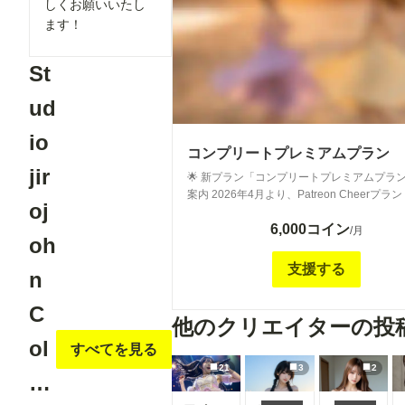
しくお願いいたし
な内容： ・Patreon StandardプランでDisc
ます！
している画像と同一の作品 ・Studio Jirojohn
Collection／yunaelegant 両方の画像を閲
１回以上の定期更新 💡 お得なポイントについて 本プ
St
ランでは、 Studio Jirojohn Collection と
yunaelegant の画像を ひとつのプランでま
ud
閲覧いただけます。 現在のchichi-puiのシステムで
は、 キャラクターごとに個別の料金設定を
io
ができないため、 両方の画像をまとめてお
コンプリートプレミアムプラン
お得なプランとしてご提供いたします。 これまで
jir
🌟 新プラン「コンプリートプレミアムプラ
Patreon上で Studio Jirojohn Collection と
案内 2026年4月より、Patreon Cheerプラン（最上位
yunaelegant に それぞれ別々でご加入いた
oj
プラン）にて Studio Jirojohn Collection お
た方にとっては、 よりお得にお楽しみいた
6,000コイン
yunaelegant で公開しているすべての画像
/月
金設定となっております。 ⚠ ご注意事項（従来プラ
oh
chichi-puiでもご閲覧いただけるプランの
ンとの違いについて） 本プランは、 既存の「もーに
いたしました。 これまでPatreon Cheerプランのメ
支援する
んぐ」「らんち」「でぃなー」各プランとは
n
ンバー様にDiscordにて限定公開していた全
異なります。 従来のプランでは投稿ごとに異なるキ
と同一の内容を、chichi-pui上でもお届けい
ャラクターが登場しますが、 本プランでは
C
す。 Patreonへのご登録が難しかった方にも、Cheer
キャラクターが固定となります。 具体的には、
他のクリエイターの投
プランと同じ作品を余すことなくお楽しみい
Studio Jirojohn Collection で活躍してい
ol
すべてを見る
る環境をご用意しました。 週１回以上の更新を予定
のキャラクター、 および yunaelegant で
しています。 主な内容： Patreon Cheerプラン（最
21
3
2
るポニーテールのキャラクターが登場します。 
…
上位プラン）でDiscordに投稿しているすべ
ざまなキャラクターを楽しみたい方は 従来
と同一の作品 Studio Jirojohn Collection／