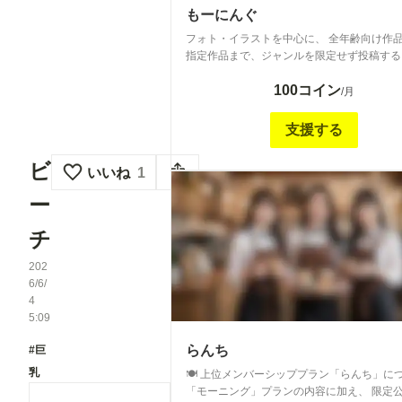
もーにんぐ
フォト・イラストを中心に、 全年齢向け作
指定作品まで、ジャンルを限定せず投稿する
です。 更新頻度は月に数回を予定しており、 プラン
100コイン
限定の画像を随時公開します。 少し特別な作品を 無
/月
理のないペースでお楽しみいただける内容を
ています。 日々の活動を応援していただける方に、
支援する
気軽に参加していただけるプランです。 ご
うぞよろしくお願いいたします。
ビ
いいね
1
ー
チ
202
6/6/
4
5:09
らんち
#巨
乳
🍽 上位メンバーシッププラン「らんち」に
「モーニング」プランの内容に加え、 限定