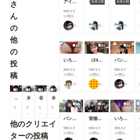
をご検討ください。 おなじみのキャラクタ
アイドル
ビーチ
ビキニ
全体公開
全体公開
さ
yunaelegant 両方の全画像を閲覧可能 週１
シチュエーションや表情の変化を じっくり
定期更新 💡 お得なポイントについて 本プランでは、
500コイ
い方におすすめのプランです。 まだ試行と改善を重
ん
Studio Jirojohn Collection と yunaelegan
ン/月
以上
ねながらの運営ではありますが、 ご満足い
支援すると
を、ひとつのプランでまとめてご閲覧いただ
価値をお届けできるよう、 一作一作丁寧に
さぬ
Studio jirojohn Collection
Studio jirojohn Collection
の
見ることが
す。 現在のchichi-puiのシステムでは、キャラクター
まいります。 chichi-puiでも、 Patreonと変わらない
できます
ごとに個別の料金設定を行うことができない
体験をお届けしてまいります。 ご登録いただいた皆
他
両方の画像をすべてまとめてお届けするお得
さまへ、 心より感謝申し上げます。 今後の展開に
ンとしてご提供いたします。 これまでPatreon上で
23
24
14
も、ぜひご期待ください。
の
Studio Jirojohn Collection と yunaelegan
れ別々でご加入いただいていた方にとっては
いろんなお尻⑥
（24枚）まさみ先輩@2023/10/08_オフィス服③
パンチラ
投
お得にお楽しみいただける料金設定となって
す。 また、本プランは最上位プランのため、
300コイ
100コイ
500コイ
稿
ン/月
以上
ン/月
以上
ン/月
以上
Standard・Cheerを含む全プランの投稿画
支援すると
支援すると
支援すると
て閲覧対象となります。下位プランでは閲覧
DIVER
もち
さぬ
見ることが
見ることが
見ることが
い限定作品も、本プランではすべてご覧いた
できます
できます
できます
5
8
6
3
す。 ⚠ ご注意事項（従来プランとの違いについて）
…悪くない味だ
水着
谷間
水着
本プランは、既存の「もーにんぐ」「らんち
40
10
22
ぃなー」各プランとは性質が異なります。 従来のプ
1
1
1
1
ランでは投稿ごとに異なるキャラクターが登
0
0
0
0
すが、本プランでは登場するキャラクターが
0
0
0
0
パンチラ
背徳パンチラ
いろんなお尻①
他のクリエイ
コ
コ
コ
コ
なります。 具体的には、Studio Jirojohn Collection
イ
イ
イ
イ
500コイ
500コイ
300コイ
で活躍している三つ編みのキャラクター、お
ン
ン
ン
ン
ン/月
以上
ン/月
以上
ン/月
以上
ターの投稿
yunaelegant で提供しているポニーテール
/
/
/
/
支援すると
支援すると
支援すると