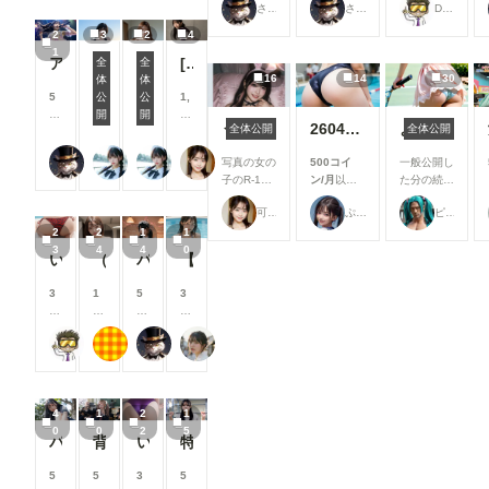
クターが登場します。 ただし、Cheerプラン（最上
月
月
月
月
さぬ
さぬ
DIVER
見ることが
見ることが
見ることが
位）対応のため、各キャラクターの全グレー
以
以
以
以
できます
できます
できます
2
3
2
4
像──限定ポーズ・限定シチュエーションを
上
上
上
上
1
アイドル
[4枚]アイドル級に可愛い女の子のお尻🍑
支
支
支
支
全
全
ての作品──をご覧いただけます。 さまざまなキャラ
援
援
援
援
16
14
30
体
体
クターを楽しみたい方は従来のプランをご検
ビーチ
ビキニ
す
す
す
す
5
公
公
1,
さい。おなじみのキャラクターたちのあらゆ
る
る
る
る
0
開
開
2
ュエーション・表情・限定カットまで余すこ
うさぎさんとあそぼ🐇💕
260427P【14枚】キラキラ日記には載せられなかった、ありのままの紗耶【秘密の】
ようこそコスプレテニス部へ！
全体公開
全体公開
と
と
と
と
0
0
じっくり楽しみたい方におすすめのプランです
見
見
見
見
コ
0
さぬ
Studio jirojohn Collection
Studio jirojohn Collection
可愛い女の子のAIグラビア写真集
写真の女の
500コイ
一般公開し
る
る
る
る
イ
コ
だ試行と改善を重ねながらの運営ではありま
子のR-18
ン/月
以上
た分の続き
こ
こ
こ
こ
ン
イ
ご満足いただける価値をお届けできるよう、
写真 裸の
支援すると
です。 企
と
と
と
と
/
ン
作丁寧に制作してまいります。 chichi-puiでも、
可愛い女の子のAIグラビア写真集
ぷにぷに
ピープくん
うさぎさん
見ることが
画「部活・
が
が
が
が
月
/
Patreon Cheerプランと変わらないフルア
2
2
1
1
とあそぼ🐇
できます
サークル勧
で
で
で
で
以
月
3
4
4
0
💕
誘」参加作
をお届けしてまいります。 ご登録いただいた皆さま
き
き
き
き
上
以
いろんなお尻⑥
（24枚）まさみ先輩@2023/10/08_オフィス服③
パンチラ
【10枚】爽やかな清楚水着美女
https://me
品です。
ま
ま
ま
ま
支
上
へ、心より感謝申し上げます。 今後の展開にも、ぜ
mbership.c
https://ww
す
す
す
す
援
支
ひご期待ください。
3
1
5
3
hichi-
w.chichi-
す
援
0
0
0
0
pui.com/p
pui.com/ev
る
す
0
0
0
0
osts/image
ents/user-
と
る
DIVER
もち
さぬ
清楚偏愛アトリエ
コ
コ
コ
コ
s/b8e942e
events/27
見
と
イ
イ
イ
イ
b-dcd4-
c832e8-
る
見
ン
ン
ン
ン
4439-
73e9-
こ
る
/
/
/
/
b7b0-
4c81-
と
こ
4
1
2
1
月
月
月
月
9d849c49f
a5e3-
が
と
0
0
2
5
以
以
以
以
パンチラ
背徳パンチラ
いろんなお尻①
特殊系ボツ
47c/
bcd21919
で
が
上
上
上
上
cf97/
き
で
支
支
支
支
5
5
3
5
ま
き
援
援
援
援