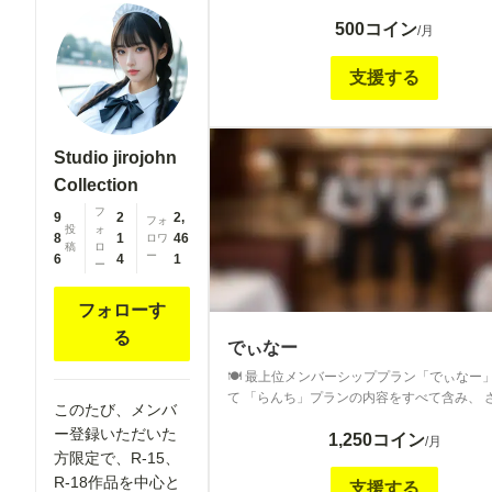
テンツをお楽しみいただける上位プランです
500コイン
予定は、週１回程度です。 新設された最上位プラン
/月
「でぃなー」とは役割を分け、 “気軽に一歩
で楽しめる”内容を中心に構成しています。 主な公開
支援する
内容： ・通常投稿画像の差分 ・ファンサイ
品のサンプル版 ・オリジナル画像 最上位プランのよ
う叡智な画像は含まれませんが、 通常プラ
一段深く作品を楽しめる内容となっています。 
Studio jirojohn
試行錯誤を重ねながら、 ご参加いただいて
Collection
まに継続して楽しんでいただけるよう制作し
フ
ます。 「少しだけ特別」を積み重ねていくプランで
9
2
2,
フォ
投
ォ
す。 無理なく応援したい方に向けた内容と
8
1
46
ロワ
稿
ロ
ー
ます。 また、イラストのR-18作品をご希望の方は、
6
4
1
ー
メッセージにてお知らせください。 対応可
でご案内いたします。 今後の更新も、どうぞよろし
フォローす
くお願いいたします。
る
でぃなー
🍽 最上位メンバーシッププラン「でぃなー
て 「らんち」プランの内容をすべて含み、 さらに一
このたび、メンバ
歩踏み込んだ特典をご用意している最上位プ
ー登録いただいた
1,250コイン
す。 メンバー登録者限定で、 R-18作品を中心とし
/月
方限定で、R-15、
た“でぃなー限定コンテンツ”を公開いたしま
R-18作品を中心と
１回以上の更新を予定しています。 主な内容： ・差
支援する